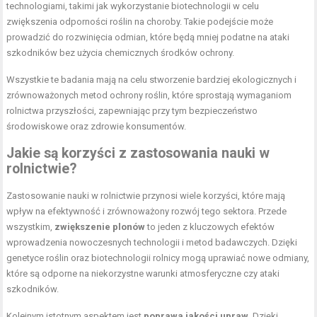
technologiami, takimi jak wykorzystanie biotechnologii w celu
zwiększenia odporności roślin na choroby. Takie podejście może
prowadzić do rozwinięcia odmian, które będą mniej podatne na ataki
szkodników bez użycia chemicznych środków ochrony.
Wszystkie te badania mają na celu stworzenie bardziej ekologicznych i
zrównoważonych metod ochrony roślin, które sprostają wymaganiom
rolnictwa przyszłości, zapewniając przy tym bezpieczeństwo
środowiskowe oraz zdrowie konsumentów.
Jakie są korzyści z zastosowania nauki w
rolnictwie?
Zastosowanie nauki w rolnictwie przynosi wiele korzyści, które mają
wpływ na efektywność i zrównoważony rozwój tego sektora. Przede
wszystkim,
zwiększenie plonów
to jeden z kluczowych efektów
wprowadzenia nowoczesnych technologii i metod badawczych. Dzięki
genetyce roślin oraz biotechnologii rolnicy mogą uprawiać nowe odmiany,
które są odporne na niekorzystne warunki atmosferyczne czy ataki
szkodników.
Kolejnym istotnym aspektem jest
poprawa jakości upraw
. Dzięki