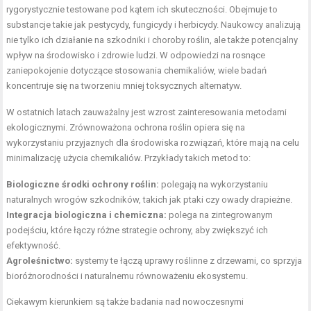
rygorystycznie testowane pod kątem ich skuteczności. Obejmuje to
substancje takie jak pestycydy, fungicydy i herbicydy. Naukowcy analizują
nie tylko ich działanie na szkodniki i choroby roślin, ale także potencjalny
wpływ na środowisko i zdrowie ludzi. W odpowiedzi na rosnące
zaniepokojenie dotyczące stosowania chemikaliów, wiele badań
koncentruje się na tworzeniu mniej toksycznych alternatyw.
W ostatnich latach zauważalny jest wzrost zainteresowania metodami
ekologicznymi. Zrównoważona ochrona roślin opiera się na
wykorzystaniu przyjaznych dla środowiska rozwiązań, które mają na celu
minimalizację użycia chemikaliów. Przykłady takich metod to:
Biologiczne środki ochrony roślin:
polegają na wykorzystaniu
naturalnych wrogów szkodników, takich jak ptaki czy owady drapieżne.
Integracja biologiczna i chemiczna:
polega na zintegrowanym
podejściu, które łączy różne strategie ochrony, aby zwiększyć ich
efektywność.
Agroleśnictwo:
systemy te łączą uprawy roślinne z drzewami, co sprzyja
bioróżnorodności i naturalnemu równoważeniu ekosystemu.
Ciekawym kierunkiem są także badania nad nowoczesnymi