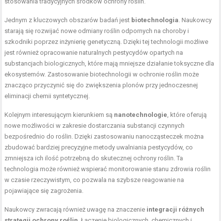
stosowania tradycyjnych środków ochrony roślin.
Jednym z kluczowych obszarów badań jest
biotechnologia
. Naukowcy
starają się rozwijać nowe odmiany roślin odpornych na choroby i
szkodniki poprzez inżynierię genetyczną. Dzięki tej technologii możliwe
jest również opracowanie naturalnych pestycydów opartych na
substancjach biologicznych, które mają mniejsze działanie toksyczne dla
ekosystemów. Zastosowanie biotechnologii w ochronie roślin może
znacząco przyczynić się do zwiększenia plonów przy jednoczesnej
eliminacji chemii syntetycznej.
Kolejnym interesującym kierunkiem są
nanotechnologie
, które oferują
nowe możliwości w zakresie dostarczania substancji czynnych
bezpośrednio do roślin. Dzięki zastosowaniu nanocząsteczek można
zbudować bardziej precyzyjne metody uwalniania pestycydów, co
zmniejsza ich ilość potrzebną do skutecznej ochrony roślin. Ta
technologia może również wspierać monitorowanie stanu zdrowia roślin
w czasie rzeczywistym, co pozwala na szybsze reagowanie na
pojawiające się zagrożenia.
Naukowcy zwracają również uwagę na znaczenie
integracji różnych
strategii ochrony roślin
. Łączenie biologicznych, chemicznych i