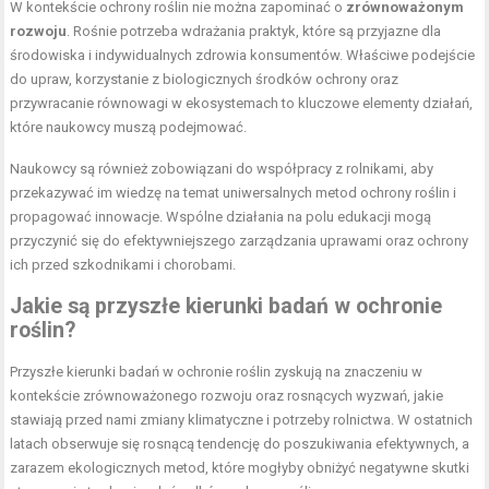
W kontekście ochrony roślin nie można zapominać o
zrównoważonym
rozwoju
. Rośnie potrzeba wdrażania praktyk, które są przyjazne dla
środowiska i indywidualnych zdrowia konsumentów. Właściwe podejście
do upraw, korzystanie z biologicznych środków ochrony oraz
przywracanie równowagi w ekosystemach to kluczowe elementy działań,
które naukowcy muszą podejmować.
Naukowcy są również zobowiązani do współpracy z rolnikami, aby
przekazywać im wiedzę na temat uniwersalnych metod ochrony roślin i
propagować innowacje. Wspólne działania na polu edukacji mogą
przyczynić się do efektywniejszego zarządzania uprawami oraz ochrony
ich przed szkodnikami i chorobami.
Jakie są przyszłe kierunki badań w ochronie
roślin?
Przyszłe kierunki badań w ochronie roślin zyskują na znaczeniu w
kontekście zrównoważonego rozwoju oraz rosnących wyzwań, jakie
stawiają przed nami zmiany klimatyczne i potrzeby rolnictwa. W ostatnich
latach obserwuje się rosnącą tendencję do poszukiwania efektywnych, a
zarazem ekologicznych metod, które mogłyby obniżyć negatywne skutki