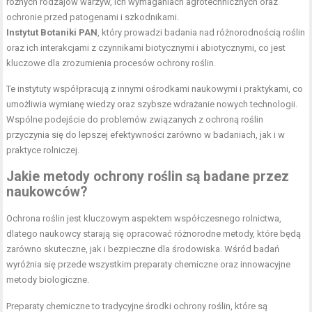
różnych rodzajów warzyw, ich wymaganiach agrotechnicznych oraz
ochronie przed patogenami i szkodnikami.
Instytut Botaniki PAN
, który prowadzi badania nad różnorodnością roślin
oraz ich interakcjami z czynnikami biotycznymi i abiotycznymi, co jest
kluczowe dla zrozumienia procesów ochrony roślin.
Te instytuty współpracują z innymi ośrodkami naukowymi i praktykami, co
umożliwia wymianę wiedzy oraz szybsze wdrażanie nowych technologii.
Wspólne podejście do problemów związanych z ochroną roślin
przyczynia się do lepszej efektywności zarówno w badaniach, jak i w
praktyce rolniczej.
Jakie metody ochrony roślin są badane przez
naukowców?
Ochrona roślin jest kluczowym aspektem współczesnego rolnictwa,
dlatego naukowcy starają się opracować różnorodne metody, które będą
zarówno skuteczne, jak i bezpieczne dla środowiska. Wśród badań
wyróżnia się przede wszystkim preparaty chemiczne oraz innowacyjne
metody biologiczne.
Preparaty chemiczne to tradycyjne środki ochrony roślin, które są