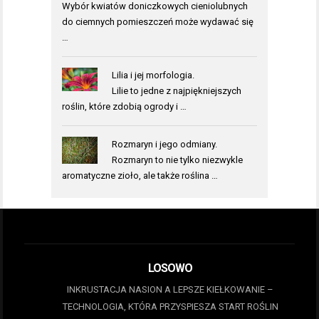
Wybór kwiatów doniczkowych cieniolubnych
do ciemnych pomieszczeń może wydawać się
…
Lilia i jej morfologia.
Lilie to jedne z najpiękniejszych
roślin, które zdobią ogrody i …
Rozmaryn i jego odmiany.
Rozmaryn to nie tylko niezwykle
aromatyczne zioło, ale także roślina …
LOSOWO
INKRUSTACJA NASION A LEPSZE KIEŁKOWANIE –
TECHNOLOGIA, KTÓRA PRZYSPIESZA START ROŚLIN