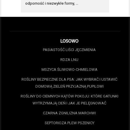
odporność i niezwykłe formy, …
LOSOWO
PASIASTOŚĆ LIŚCI JĘCZMIENIA
RDZA LNU
MSZYCA ŚLIWOWO-CHMIELOWA
ROŚLINY BEZPIECZNE DLA PSA: JAK WYBRAĆ I USTAWIĆ
DOMOWĄ ZIELEŃ PRZYJAZNĄ PUPILOWI
ROŚLINY DO CIEMNYCH KĄTÓW POKOJU: KTÓRE GATUNKI
WYTRZYMAJĄ CIEŃ I JAK JE PIELĘGNOWAĆ
CZARNA ZGNILIZNA MARCHWI
SEPTORIOZA PLEW PSZENICY