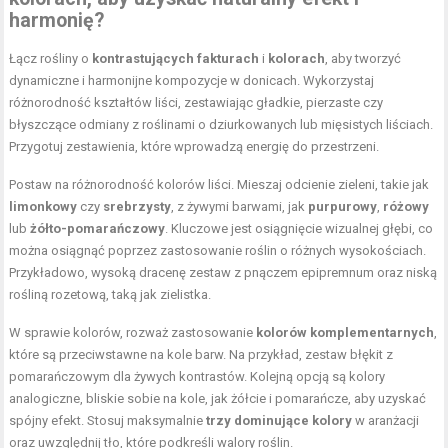
harmonię?
Łącz rośliny o
kontrastujących fakturach
i
kolorach
, aby tworzyć
dynamiczne i harmonijne kompozycje w donicach. Wykorzystaj
różnorodność kształtów liści, zestawiając gładkie, pierzaste czy
błyszczące odmiany z roślinami o dziurkowanych lub mięsistych liściach.
Przygotuj zestawienia, które wprowadzą energię do przestrzeni.
Postaw na różnorodność kolorów liści. Mieszaj odcienie zieleni, takie jak
limonkowy
czy
srebrzysty
, z żywymi barwami, jak
purpurowy
,
różowy
lub
żółto-pomarańczowy
. Kluczowe jest osiągnięcie wizualnej głębi, co
można osiągnąć poprzez zastosowanie roślin o różnych wysokościach.
Przykładowo, wysoką dracenę zestaw z pnączem epipremnum oraz niską
rośliną rozetową, taką jak zielistka.
W sprawie kolorów, rozważ zastosowanie
kolorów komplementarnych
,
które są przeciwstawne na kole barw. Na przykład, zestaw błękit z
pomarańczowym dla żywych kontrastów. Kolejną opcją są kolory
analogiczne, bliskie sobie na kole, jak żółcie i pomarańcze, aby uzyskać
spójny efekt. Stosuj maksymalnie
trzy dominujące kolory
w aranżacji
oraz uwzględnij tło, które podkreśli walory roślin.