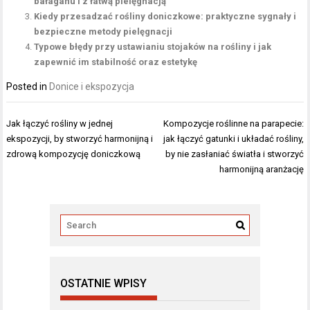
bałaganu i z łatwą pielęgnacją
Kiedy przesadzać rośliny doniczkowe: praktyczne sygnały i
bezpieczne metody pielęgnacji
Typowe błędy przy ustawianiu stojaków na rośliny i jak
zapewnić im stabilność oraz estetykę
Posted in
Donice i ekspozycja
Nawigacja
Jak łączyć rośliny w jednej
Kompozycje roślinne na parapecie:
wpisu
ekspozycji, by stworzyć harmonijną i
jak łączyć gatunki i układać rośliny,
zdrową kompozycję doniczkową
by nie zasłaniać światła i stworzyć
harmonijną aranżację
OSTATNIE WPISY