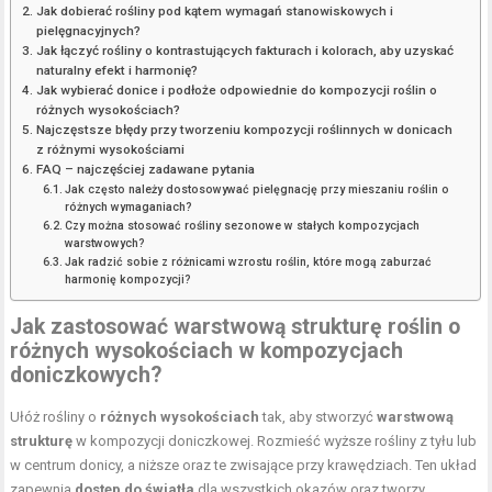
Jak dobierać rośliny pod kątem wymagań stanowiskowych i
pielęgnacyjnych?
Jak łączyć rośliny o kontrastujących fakturach i kolorach, aby uzyskać
naturalny efekt i harmonię?
Jak wybierać donice i podłoże odpowiednie do kompozycji roślin o
różnych wysokościach?
Najczęstsze błędy przy tworzeniu kompozycji roślinnych w donicach
z różnymi wysokościami
FAQ – najczęściej zadawane pytania
Jak często należy dostosowywać pielęgnację przy mieszaniu roślin o
różnych wymaganiach?
Czy można stosować rośliny sezonowe w stałych kompozycjach
warstwowych?
Jak radzić sobie z różnicami wzrostu roślin, które mogą zaburzać
harmonię kompozycji?
Jak zastosować warstwową strukturę roślin o
różnych wysokościach w kompozycjach
doniczkowych?
Ułóż rośliny o
różnych wysokościach
tak, aby stworzyć
warstwową
strukturę
w kompozycji doniczkowej. Rozmieść wyższe rośliny z tyłu lub
w centrum donicy, a niższe oraz te zwisające przy krawędziach. Ten układ
zapewnia
dostęp do światła
dla wszystkich okazów oraz tworzy