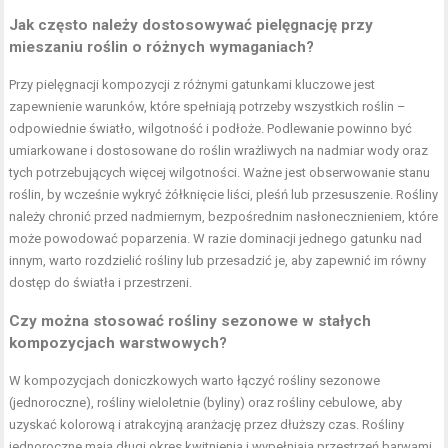
Jak często należy dostosowywać pielęgnację przy
mieszaniu roślin o różnych wymaganiach?
Przy pielęgnacji kompozycji z różnymi gatunkami kluczowe jest
zapewnienie warunków, które spełniają potrzeby wszystkich roślin –
odpowiednie światło, wilgotność i podłoże. Podlewanie powinno być
umiarkowane i dostosowane do roślin wrażliwych na nadmiar wody oraz
tych potrzebujących więcej wilgotności. Ważne jest obserwowanie stanu
roślin, by wcześnie wykryć żółknięcie liści, pleśń lub przesuszenie. Rośliny
należy chronić przed nadmiernym, bezpośrednim nasłonecznieniem, które
może powodować poparzenia. W razie dominacji jednego gatunku nad
innym, warto rozdzielić rośliny lub przesadzić je, aby zapewnić im równy
dostęp do światła i przestrzeni.
Czy można stosować rośliny sezonowe w stałych
kompozycjach warstwowych?
W kompozycjach doniczkowych warto łączyć rośliny sezonowe
(jednoroczne), rośliny wieloletnie (byliny) oraz rośliny cebulowe, aby
uzyskać kolorową i atrakcyjną aranżację przez dłuższy czas. Rośliny
jednoroczne mają długi okres kwitnienia i wypełniają przestrzeń barwami