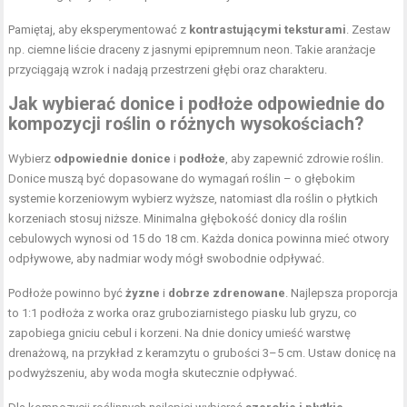
Pamiętaj, aby eksperymentować z
kontrastującymi teksturami
. Zestaw
np. ciemne liście draceny z jasnymi epipremnum neon. Takie aranżacje
przyciągają wzrok i nadają przestrzeni głębi oraz charakteru.
Jak wybierać donice i podłoże odpowiednie do
kompozycji roślin o różnych wysokościach?
Wybierz
odpowiednie donice
i
podłoże
, aby zapewnić zdrowie roślin.
Donice muszą być dopasowane do wymagań roślin – o głębokim
systemie korzeniowym wybierz wyższe, natomiast dla roślin o płytkich
korzeniach stosuj niższe. Minimalna głębokość donicy dla roślin
cebulowych wynosi od 15 do 18 cm. Każda donica powinna mieć otwory
odpływowe, aby nadmiar wody mógł swobodnie odpływać.
Podłoże powinno być
żyzne
i
dobrze zdrenowane
. Najlepsza proporcja
to 1:1 podłoża z worka oraz gruboziarnistego piasku lub gryzu, co
zapobiega gniciu cebul i korzeni. Na dnie donicy umieść warstwę
drenażową, na przykład z keramzytu o grubości 3–5 cm. Ustaw donicę na
podwyższeniu, aby woda mogła skutecznie odpływać.