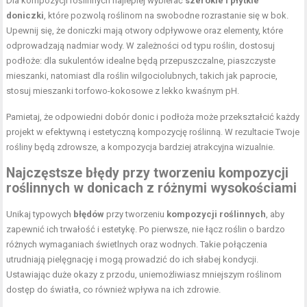
Dla kompozycji roślinnych najlepiej wybierać
szerokie i płytkie
doniczki
, które pozwolą roślinom na swobodne rozrastanie się w bok.
Upewnij się, że doniczki mają otwory odpływowe oraz elementy, które
odprowadzają nadmiar wody. W zależności od typu roślin, dostosuj
podłoże: dla sukulentów idealne będą przepuszczalne, piaszczyste
mieszanki, natomiast dla roślin wilgociolubnych, takich jak paprocie,
stosuj mieszanki torfowo-kokosowe z lekko kwaśnym pH.
Pamietaj, że odpowiedni dobór donic i podłoża może przekształcić każdy
projekt w efektywną i estetyczną kompozycję roślinną. W rezultacie Twoje
rośliny będą zdrowsze, a kompozycja bardziej atrakcyjna wizualnie.
Najczęstsze błędy przy tworzeniu kompozycji
roślinnych w donicach z różnymi wysokościami
Unikaj typowych
błędów
przy tworzeniu
kompozycji roślinnych
, aby
zapewnić ich trwałość i estetykę. Po pierwsze, nie łącz roślin o bardzo
różnych wymaganiach świetlnych oraz wodnych. Takie połączenia
utrudniają pielęgnację i mogą prowadzić do ich słabej kondycji.
Ustawiając duże okazy z przodu, uniemożliwiasz mniejszym roślinom
dostęp do światła, co również wpływa na ich zdrowie.