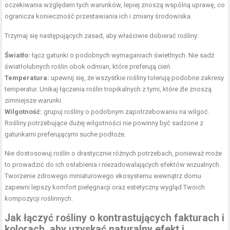
oczekiwania względem tych warunków, lepiej znoszą wspólną uprawę, co
ogranicza konieczność przestawiania ich i zmiany środowiska.
Trzymaj się następujących zasad, aby właściwie dobierać rośliny:
Światło:
łącz gatunki o podobnych wymaganiach świetlnych. Nie sadź
światłolubnych roślin obok odmian, które preferują cień.
Temperatura:
upewnij się, że wszystkie rośliny tolerują podobne zakresy
temperatur. Unikaj łączenia roślin tropikalnych z tymi, które źle znoszą
zimniejsze warunki.
Wilgotność:
grupuj rośliny o podobnym zapotrzebowaniu na wilgoć.
Rośliny potrzebujące dużej wilgotności nie powinny być sadzone z
gatunkami preferującymi suche podłoże.
Nie dostosowuj roślin o drastycznie różnych potrzebach, ponieważ może
to prowadzić do ich osłabienia i niezadowalających efektów wizualnych.
Tworzenie zdrowego miniaturowego ekosystemu wewnątrz domu
zapewni lepszy komfort pielęgnacji oraz estetyczny wygląd Twoich
kompozycji roślinnych.
Jak łączyć rośliny o kontrastujących fakturach i
kolorach, aby uzyskać naturalny efekt i