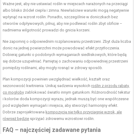
Ważne jest, aby nie ustawiać roślin w miejscach narażonych na przeciągi
albo blisko źródeł ciepła i zimna. Niewłaściwe warunki mogą negatywnie
wpłynąć na wzrost roślin. Ponadto, szczególnie w doniczkach bez
otworów odpływowych, pilnuj, aby nie podlewać roślin zbyt obficie –
nadmierna wilgotność prowadzi do gnicia korzeni.
Nie zapomnij o odpowiednim rozplanowaniu przestrzeni. Zbyt duża liczba
donic na jednej powierzchni może powodować efekt przytłoczenia.
Dobieraj gatunki o podobnych wymaganiach siedliskowych, które będą
się dobrze uzupełniać. Pamiętaj o zachowaniu odpowiedniej przestrzeni
pomiędzy roślinami, aby mogły rosnąć w zdrowy sposób.
Plan kompozycji powinien uwzględniać wielkość, kształt oraz
sezonowość kwitnienia. Unikaj sadzenia wysokich
roślin z przodu rabaty,
co mogłoby
zablokować światło innym gatunkom. Różnorodność tekstur
i kolorów doda kompozycji wyrazu, jednak muszą być one współczesne
pod względem wymagań i miejsca, aby stworzyć harmonijny efekt.
Dobrze zaprojektowana
kompozycja nie tylko przyciągnie wzrok, ale
również będzie
sprzyjać zdrowemu wzrostowi roślin.
FAQ – najczęściej zadawane pytania