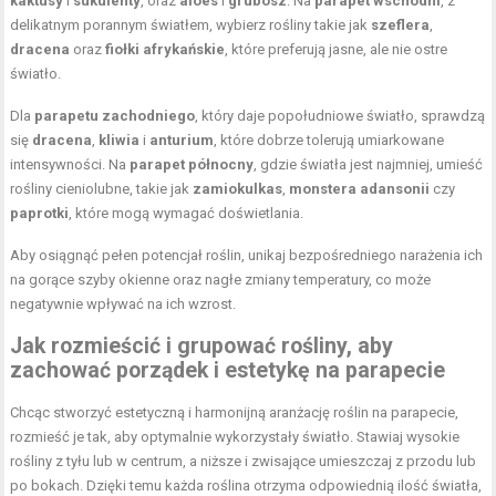
kaktusy
i
sukulenty
, oraz
aloes
i
grubosz
. Na
parapet wschodni
, z
delikatnym porannym światłem, wybierz rośliny takie jak
szeflera
,
dracena
oraz
fiołki afrykańskie
, które preferują jasne, ale nie ostre
światło.
Dla
parapetu zachodniego
, który daje popołudniowe światło, sprawdzą
się
dracena
,
kliwia
i
anturium
, które dobrze tolerują umiarkowane
intensywności. Na
parapet północny
, gdzie światła jest najmniej, umieść
rośliny cieniolubne, takie jak
zamiokulkas
,
monstera adansonii
czy
paprotki
, które mogą wymagać doświetlania.
Aby osiągnąć pełen potencjał roślin, unikaj bezpośredniego narażenia ich
na gorące szyby okienne oraz nagłe zmiany temperatury, co może
negatywnie wpływać na ich wzrost.
Jak rozmieścić i grupować rośliny, aby
zachować porządek i estetykę na parapecie
Chcąc stworzyć estetyczną i harmonijną aranżację roślin na parapecie,
rozmieść je tak, aby optymalnie wykorzystały światło. Stawiaj wysokie
rośliny z tyłu lub w centrum, a niższe i zwisające umieszczaj z przodu lub
po bokach. Dzięki temu każda roślina otrzyma odpowiednią ilość światła,