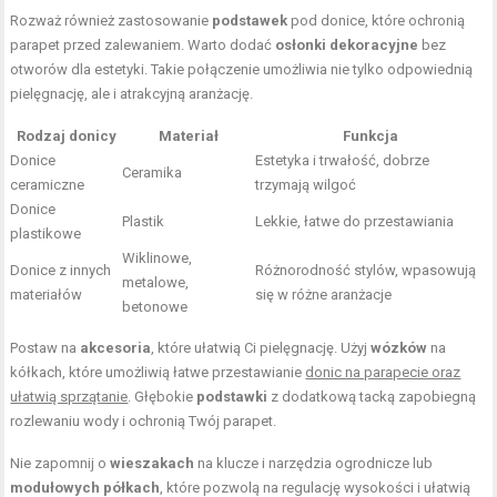
Rozważ również zastosowanie
podstawek
pod donice, które ochronią
parapet przed zalewaniem. Warto dodać
osłonki dekoracyjne
bez
otworów dla estetyki. Takie połączenie umożliwia nie tylko odpowiednią
pielęgnację, ale i atrakcyjną aranżację.
Rodzaj donicy
Materiał
Funkcja
Donice
Estetyka i trwałość, dobrze
Ceramika
ceramiczne
trzymają wilgoć
Donice
Plastik
Lekkie, łatwe do przestawiania
plastikowe
Wiklinowe,
Donice z innych
Różnorodność stylów, wpasowują
metalowe,
materiałów
się w różne aranżacje
betonowe
Postaw na
akcesoria
, które ułatwią Ci pielęgnację. Użyj
wózków
na
kółkach, które umożliwią łatwe przestawianie
donic na parapecie oraz
ułatwią sprzątanie
. Głębokie
podstawki
z dodatkową tacką zapobiegną
rozlewaniu wody i ochronią Twój parapet.
Nie zapomnij o
wieszakach
na klucze i narzędzia ogrodnicze lub
modułowych półkach
, które pozwolą na regulację wysokości i ułatwią