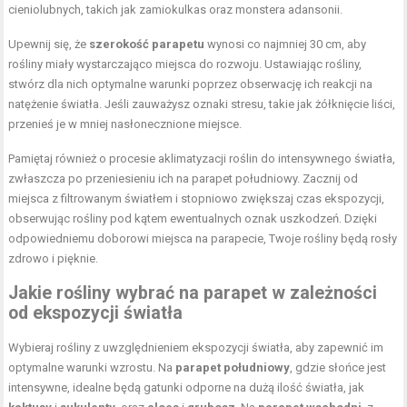
cieniolubnych, takich jak zamiokulkas oraz monstera adansonii.
Upewnij się, że
szerokość parapetu
wynosi co najmniej 30 cm, aby
rośliny miały wystarczająco miejsca do rozwoju. Ustawiając rośliny,
stwórz dla nich optymalne warunki poprzez obserwację ich reakcji na
natężenie światła. Jeśli zauważysz oznaki stresu, takie jak żółknięcie liści,
przenieś je w mniej nasłonecznione miejsce.
Pamiętaj również o procesie aklimatyzacji roślin do intensywnego światła,
zwłaszcza po przeniesieniu ich na parapet południowy. Zacznij od
miejsca z filtrowanym światłem i stopniowo zwiększaj czas ekspozycji,
obserwując rośliny pod kątem ewentualnych oznak uszkodzeń. Dzięki
odpowiedniemu doborowi miejsca na parapecie, Twoje rośliny będą rosły
zdrowo i pięknie.
Jakie rośliny wybrać na parapet w zależności
od ekspozycji światła
Wybieraj rośliny z uwzględnieniem ekspozycji światła, aby zapewnić im
optymalne warunki wzrostu. Na
parapet południowy
, gdzie słońce jest
intensywne, idealne będą gatunki odporne na dużą ilość światła, jak