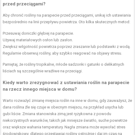
przed przeciągami?
Aby chronić rośliny na parapecie przed przeciągami, unikaj ich ustawiania
bezpośrednio na linii przepływu powietrza. Oto kilka skutecznych metod:
Przesuwaj doniczki głębiej na parapecie.
Używaj materiałowych osłon lub zasłon.
Zwiększ wilgotność powietrza poprzez zraszanie lub podstawki z wodą.
Regularnie obserwuj rośliny, aby szybko reagować na objawy stresu.
Pamiętaj, że rośliny tropikalne, młode sadzonki i gatunki o delikatnych
liściach są szczególnie wrażliwe na przeciągi.
Kiedy warto zrezygnować z ustawiania roślin na parapecie
na rzecz innego miejsca w domu?
Warto rozważyć zmianę miejsca roślin na inne w domu, gdy zauważysz, że
dana roślina źle się czuje w obecnym miejscu, na przykład usycha lub
gubi liście. Zmiana stanowiska zimą jest ryzykowna z powodu
niekorzystnych warunków, takich jak mniejsze światło, suche powietrze
oraz większe wahania temperatury. Nagła zmiana może wywołać stres
środowiskowy, dlatego przestawiaj rośliny ostrożnie i daj im czas na