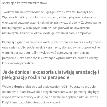
sprzyjając zdrowemu wzrostowi.
Twórz wizualną różnorodność, łącząc różne kształty i faktury liści.
Wprowadź rośliny o ozdobnych liściach, które będą kontrastować z
większymi egzemplarzami, takimi jak palmy czy draceny. Zastosowanie
roślin pnących w wiszących doniczkach pozwoli na stworzenie
naturalnych „zasłon” w oknie, dodając dynamiki całej kompozycji.
Pamiętaj o grupowaniu roślin według ich potrzeb w zakresie wilgotności
oraz światła. Użyj podstawek z keramzytu, aby zapewnić odpowiednie
warunki dla wzrostu roślin i wykreować estetyczną harmonię na
parapecie. Sezonowe rośliny kwitnące wprowadzą kolorowe akcenty,
które ożywią przestrzeń.
Jakie donice i akcesoria ułatwiają aranżację i
pielęgnację roślin na parapecie
Wybierz
donice
dbając o zdrowie swoich roślin. Postaw na modele
ceramiczne, plastikowe lub z innych materiałów, ale pamiętaj, aby były
wyposażone w otwory w dnie, co pozwala na odpływ nadmiaru wody.
Dzięki temu zapobiegniesz gniciu korzeni.