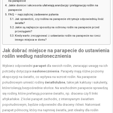
na parapecie
Jakie donice i akcesoria ułatwiają aranżację i pielęgnację roślin na
parapecie
FAQ – najczęściej zadawane pytania
Jak sprawdzić, czy roślina na parapecie otrzymuje odpowiednią ilość
światła?
Jakie są najlepsze sposoby na ochronę roślin na parapecie przed
przeciągami?
Kiedy warto zrezygnować z ustawiania roślin na parapecie na rzecz
innego miejsca w domu?
Jak dobrać miejsce na parapecie do ustawienia
roślin według nasłonecznienia
Wybierz odpowiedni
parapet
dla swoich roślin, zwracając uwagę na ich
potrzeby dotyczące
nasłonecznienia
. Parapety mają różne poziomy
ekspozycji na światło, co wpływa na wzrost roślin. Na parapecie
południowym umieść rośliny
światłolubne
, takie jak kaktusy i sukulenty,
które tolerują bezpośrednie słońce. Na wschodnim parapecie sprawdzą
się rośliny, które preferują poranne światło, np. dracena czy fi lmki
afrykańskie. Z kolei parapet zachodni, z intensywnym światłem
popołudniowym, będzie odpowiedni dla draceny i kliwii. Natomiast
parapet północny, który ma najmniej światła, jest idealny dla roślin