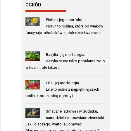
OGRÓD
Piołun i jego morfologia.
Piołun to roślina, która od wieków
fascynuje miłośników ziołolecznictwa swoimi
…
Bazylia i jej morfologia.
Bazylia to nie tylko popularne zioło
w kuchni, ale także …
Lilia i jej morfologia.
Lilie to jedne z najpiękniejszych
roślin, które zdobią ogrody i …
Smaczne, zdrowe i w dodatku,
samodzielnie uprawiane ziemniaki.
Jak i dlaczego, warto je uprawiać
Dlaczego warto uprawiać młode ziemniaki?