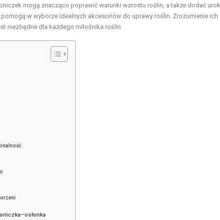
z doniczek mogą znacząco poprawić warunki wzrostu roślin, a także dodać uro
pomogą w wyborze idealnych akcesoriów do uprawy roślin. Zrozumienie ich f
est niezbędne dla każdego miłośnika roślin.
jonalność
wo
orzeni
doniczka–osłonka