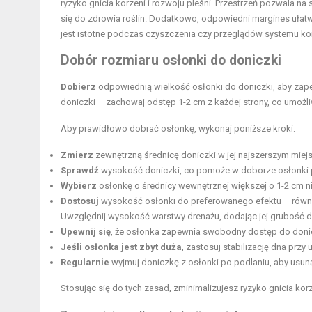
ryzyko gnicia korzeni i rozwoju pleśni. Przestrzeń pozwala 
się do zdrowia roślin. Dodatkowo, odpowiedni margines ułat
jest istotne podczas czyszczenia czy przeglądów systemu k
Dobór rozmiaru osłonki do doniczki
Dobierz
odpowiednią wielkość osłonki do doniczki, aby zape
doniczki – zachowaj odstęp 1-2 cm z każdej strony, co umożli
Aby prawidłowo dobrać osłonkę, wykonaj poniższe kroki:
Zmierz
zewnętrzną średnicę doniczki w jej najszerszym miejs
Sprawdź
wysokość doniczki, co pomoże w doborze osłonki 
Wybierz
osłonkę o średnicy wewnętrznej większej o 1-2 cm niż
Dostosuj
wysokość osłonki do preferowanego efektu – równą 
Uwzględnij wysokość warstwy drenażu, dodając jej grubość d
Upewnij się
, że osłonka zapewnia swobodny dostęp do donic
Jeśli osłonka jest zbyt duża
, zastosuj stabilizację dna przy 
Regularnie
wyjmuj doniczkę z osłonki po podlaniu, aby usun
Stosując się do tych zasad, zminimalizujesz ryzyko gnicia korz