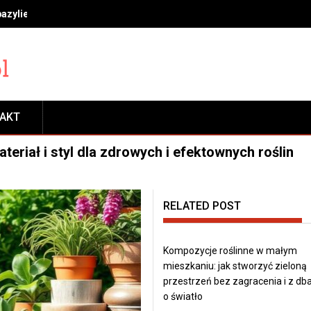
bazylie, miętę i rozmaryn, by długo cieszyć się świeżością
TAKT
teriał i styl dla zdrowych i efektownych roślin
RELATED POST
Kompozycje roślinne w małym
mieszkaniu: jak stworzyć zieloną
przestrzeń bez zagracenia i z db
o światło