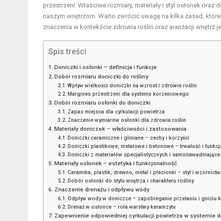
przestrzeni. Właściwe rozmiary, materiały i styl osłonek ora
naszym wnętrzom. Warto zwrócić uwagę na kilka zasad, które 
znaczenia w kontekście zdrowia roślin oraz aranżacji wnętrz j
Spis treści
Doniczki i osłonki – definicja i funkcje
Dobór rozmiaru doniczki do rośliny
Wpływ wielkości doniczki na wzrost i zdrowie roślin
Margines przestrzeni dla systemu korzeniowego
Dobór rozmiaru osłonki do doniczki
Zapas miejsca dla cyrkulacji powietrza
Znaczenie wymiarów osłonki dla zdrowia roślin
Materiały doniczek – właściwości i zastosowania
Doniczki ceramiczne i gliniane – cechy i korzyści
Doniczki plastikowe, metalowe i betonowe – trwałość i funkc
Doniczki z materiałów specjalistycznych i samonawadniające
Materiały osłonek – estetyka i funkcjonalność
Ceramika, plastik, drewno, metal i plecionki – styl i wzornict
Dobór osłonki do stylu wnętrza i charakteru rośliny
Znaczenie drenażu i odpływu wody
Odpływ wody w doniczce – zapobieganie przelaniu i gniciu k
Drenaż w osłonce – rola warstwy keramzytu
Zapewnienie odpowiedniej cyrkulacji powietrza w systemie 