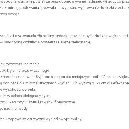
na swobodną wymianę powietrza oraz odparowywanie nadmiaru wilgoci, co prz
wia kontrolę podlewania i pozwala na wygodne wyjmowanie doniczki z osłonk
orzeniowego.
wnić zdrowe warunki dla rośliny. Osłonka powinna być odrobinę większa od
wi swobodną cyrkulację powietrza i ułatwi pielęgnację.
cu, zazwyczaj na rancie.
pod kątem efektu wizualnego.
 średnica doniczki. Użyj 1 cm odstępu dla mniejszych roślin i 2 cm dla więks
doniczce dla minimalistycznego wyglądu lub wyższą o 1-3 cm dla efektu p
o wysokości osłonki.
zki w celach pielęgnacyjnych.
użyciu keramzytu, żwiru lub gąbki florystycznej.
ąć nadmiar wody.
eni i zapewnisz estetyczny wygląd swojej rośliny.