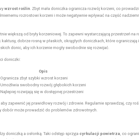
owy
wzrost roślin
. Zbyt mała doniczka ogranicza rozwój korzeni, co prowadzi
 nadmiernemu rozrostowi korzeni i może negatywnie wpływać na część nadziem
ie większą od bryły korzeniowej. To zapewni wystarczającą przestrzeń na r
 kaktusy, dobrze rosną w płaskich, okrągłych doniczkach, które ograniczają 
skich donic, aby ich korzenie mogły swobodnie się rozwijać.
i doniczki:
i
Opis
Ogranicza zbyt szybki wzrost korzeni
Umożliwia swobodny rozwój głębokich korzeni
Najlepiej rozwijają się w dostępnej przestrzeni
aby zapewnić jej prawidłowy rozwój i zdrowie. Regularnie sprawdzaj, czy rośl
wy dobór może prowadzić do problemów zdrowotnych.
zy doniczką a osłonką. Taki odstęp sprzyja
cyrkulacji powietrza
, co ogran