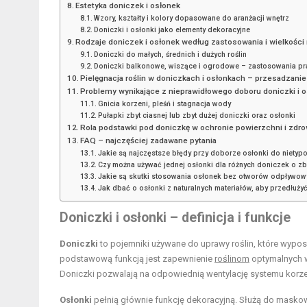
Estetyka doniczek i osłonek
Wzory, kształty i kolory dopasowane do aranżacji wnętrz
Doniczki i osłonki jako elementy dekoracyjne
Rodzaje doniczek i osłonek według zastosowania i wielkości 
Doniczki do małych, średnich i dużych roślin
Doniczki balkonowe, wiszące i ogrodowe – zastosowania pr
Pielęgnacja roślin w doniczkach i osłonkach – przesadzanie
Problemy wynikające z nieprawidłowego doboru doniczki i o
Gnicia korzeni, pleśń i stagnacja wody
Pułapki zbyt ciasnej lub zbyt dużej doniczki oraz osłonki
Rola podstawki pod doniczkę w ochronie powierzchni i zdrow
FAQ – najczęściej zadawane pytania
Jakie są najczęstsze błędy przy doborze osłonki do nietyp
Czy można używać jednej osłonki dla różnych doniczek o zb
Jakie są skutki stosowania osłonek bez otworów odpływow
Jak dbać o osłonki z naturalnych materiałów, aby przedłużyć
Doniczki i osłonki – definicja i funkcje
Doniczki
to pojemniki używane do uprawy roślin, które wyp
podstawową funkcją jest zapewnienie
roślinom
optymalnych w
Doniczki pozwalają na odpowiednią wentylację systemu korze
Osłonki
pełnią głównie funkcję dekoracyjną. Służą do maskow