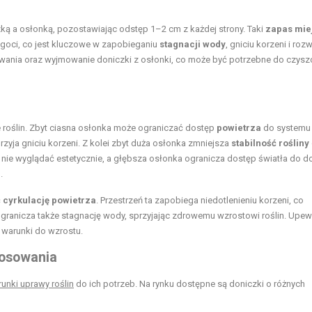
ą a osłonką, pozostawiając odstęp 1–2 cm z każdej strony. Taki
zapas mie
goci, co jest kluczowe w zapobieganiu
stagnacji wody
, gniciu korzeni i roz
ewania oraz wyjmowanie doniczki z osłonki, co może być potrzebne do czysz
 roślin. Zbyt ciasna osłonka może ograniczać dostęp
powietrza
do systemu
zyja gniciu korzeni. Z kolei zbyt duża osłonka zmniejsza
stabilność rośliny
 nie wyglądać estetycznie, a głębsza osłonka ogranicza dostęp światła do d
.
ć
cyrkulację powietrza
. Przestrzeń ta zapobiega niedotlenieniu korzeni, co
 ogranicza także stagnację wody, sprzyjając zdrowemu wzrostowi roślin. Upewn
 warunki do wzrostu.
tosowania
unki uprawy roślin
do ich potrzeb. Na rynku dostępne są doniczki o różnych