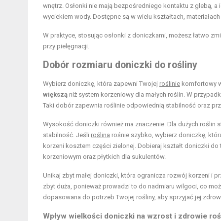
wnętrz. Osłonki nie mają bezpośredniego kontaktu z glebą, a
wyciekiem wody. Dostępne są w wielu kształtach, materiałac
W praktyce, stosując osłonki z doniczkami, możesz łatwo zmi
przy pielęgnacji.
Dobór rozmiaru doniczki
do
rośliny
Wybierz doniczkę, która zapewni Twojej
roślinie
komfortowy wz
większą
niż system korzeniowy dla małych roślin. W przypadk
Taki dobór zapewnia roślinie odpowiednią stabilność oraz prz
Wysokość doniczki również ma znaczenie. Dla dużych roślin st
stabilność. Jeśli
roślina
rośnie szybko, wybierz doniczkę, któr
korzeni kosztem części zielonej. Dobieraj kształt doniczki do
korzeniowym oraz płytkich dla sukulentów.
Unikaj zbyt małej doniczki, która ogranicza rozwój korzeni i 
zbyt duża, ponieważ prowadzi to do nadmiaru wilgoci, co moż
dopasowana do potrzeb Twojej rośliny, aby sprzyjać jej zdrow
Wpływ wielkości doniczki na wzrost i zdrowie roś