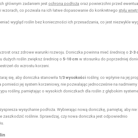
 ich głównym zadaniem jest
ochrona podłoża
oraz powierzchni przed ewentu
h i wzorach, co pozwala na ich łatwe dopasowanie do konkretnego
stylu wnęt
eniać wygląd roślin bez konieczności ich przesadzania, co jest niezwykle w
rost oraz zdrowe warunki rozwoju. Doniczka powinna mieć średnicę o
2-3
u dużych roślin zwiększ średnicę o
5-10 cm
w stosunku do poprzedniej donic
estrzeń do wzrostu korzeni.
araj się, aby doniczka stanowiła
1/3 wysokości
rośliny, co wpłynie na jej pro
a pomieści jej system korzeniowy, nie pozwalając jednocześnie na nadmierny 
 typu rośliny, pamiętając o wysokich doniczkach dla roślin z głębokim syste
przyspiesza wysychanie podłoża. Wybierając nową doniczkę, pamiętaj, aby nie
e zaszkodzić roślinie. Sprawdzaj, czy nowa doniczka jest odpowiednio
iu.
lin