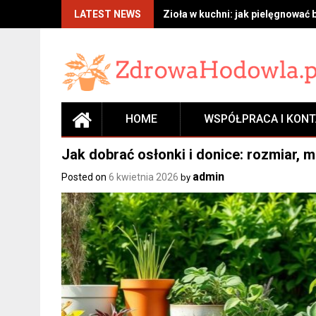
Skip
LATEST NEWS
Zioła w kuchni: jak pielęgnować 
to
content
HOME
WSPÓŁPRACA I KON
Jak dobrać osłonki i donice: rozmiar, ma
admin
Posted on
6 kwietnia 2026
by