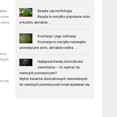
jsca
Bazylia i jej morfologia.
wojowi
Bazylia to nie tylko popularne zioło
czenia
w kuchni, ale także …
Rozmaryn i jego odmiany.
Rozmaryn to nie tylko niezwykle
aromatyczne zioło, ale także roślina …
oraz
olnych
Najlepsze kwiaty doniczkowe
cieniolubne – Co wybrać do
ciemnych pomieszczeń?
Wybór kwiatów doniczkowych cieniolubnych
ij się,
do ciemnych pomieszczeń może wydawać się
…