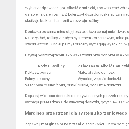
Wybierz odpowiednią
wielkość doniczki
, aby wspierać zdr
osłabienia całej rośliny. Z kolei zbyt duża doniczka sprzyja
skutkuje brakiem harmonii w rozwoju rośliny.
Doniczka powinna mieć objętość podłoża co najmniej dwukrotn
Na przykład, rośliny z małym systemem korzeniowym, takie jak
szybki wzrost. Z kolei palmy i draceny wymagają wysokich, wą
Używaj poniższej tabeli jako wskazówki przy doborze wielkośc
Rodzaj Rośliny
Zalecana Wielkość Doniczk
Kaktusy, bonsai
Małe, płaskie doniczki
Palmy, draceny
Wysokie, wąskie doniczki
Sezonowe rośliny (fiołki, bratki)
Niskie, podłużne doniczki
Dopasuj wielkość doniczki do indywidualnych potrzeb rośliny, 
wymaga przesadzenia do większej doniczki, gdyż niewłaści
Margines przestrzeni dla systemu korzeniowego
Zapewnij
margines przestrzeni
o szerokości 1-2 cm pomięd