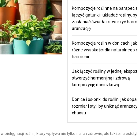
Kompozycje roślinne na parapecie
łączyć gatunki i układać rośliny, by
zasłaniać światła i stworzyć har
aranżację
Kompozycja roślin w donicach: jak
różne wysokości dla naturalnego e
harmonii
Jak łączyć rośliny w jednej ekspoz
stworzyć harmonijną i zdrową
kompozycję doniczkową
Donice i osłonki do roślin: jak do
rozmiar i styl, by uniknąć aranżac
chaosu
ielęgnacji roślin, który wpływa nie tylko na ich zdrowie, ale także na estet