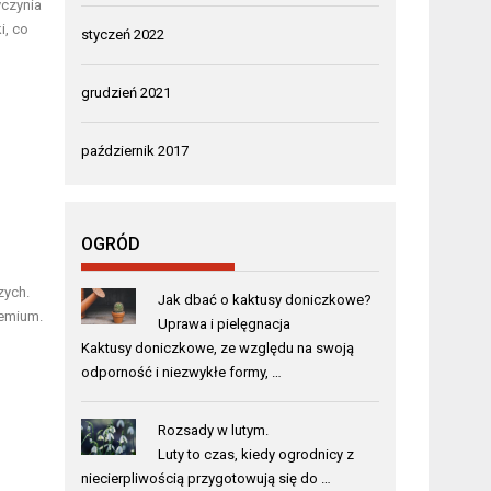
yczynia
i, co
styczeń 2022
grudzień 2021
październik 2017
OGRÓD
zych.
Jak dbać o kaktusy doniczkowe?
remium.
Uprawa i pielęgnacja
Kaktusy doniczkowe, ze względu na swoją
odporność i niezwykłe formy, …
Rozsady w lutym.
Luty to czas, kiedy ogrodnicy z
niecierpliwością przygotowują się do …