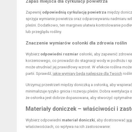
Zapas miejsca dla cyrkulacji powietrza
Zapewnij
odpowiednią cyrkulację powietrza
między doniczk
sprzyja wymianie powietrza oraz odparowywaniu nadmiaru wil
pleśni. Dodatkowo, ten margines ułatwia kontrolowanie podl
lub przeglądu rośliny.
Znaczenie wymiarów osłonki dla zdrowia roślin
Wybierz
odpowiedni rozmiar
osłonki, aby zapewnić zdrowie
korzeniowego, co prowadzi do stagnacji wody w podłożu i spr
może utrudniać jej prawidłowy wzrost. W efekcie roślina może
partii. Sprawdź,
jakie wymiary będą najlepsze dla Twoich
roślin
Utrzymuj przestrzeń między doniczką a osłonką, aby wspiera
minimalizuje ryzyko gnicia i rozwoju pleśni. Dobra wentylacja
że osłonka jest dobrze dopasowana, aby stworzyć optymalne
Materiały doniczek – właściwości i zas
Wybierz odpowiedni
materiał doniczki
, aby dostosować
war
właściwościach, co wpływa na ich zastosowanie: