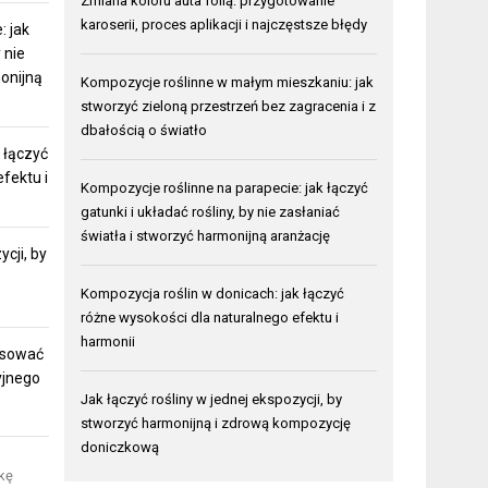
Zmiana koloru auta folią: przygotowanie
karoserii, proces aplikacji i najczęstsze błędy
: jak
 nie
monijną
Kompozycje roślinne w małym mieszkaniu: jak
stworzyć zieloną przestrzeń bez zagracenia i z
dbałością o światło
 łączyć
fektu i
Kompozycje roślinne na parapecie: jak łączyć
gatunki i układać rośliny, by nie zasłaniać
światła i stworzyć harmonijną aranżację
ycji, by
Kompozycja roślin w donicach: jak łączyć
różne wysokości dla naturalnego efektu i
harmonii
pasować
yjnego
Jak łączyć rośliny w jednej ekspozycji, by
stworzyć harmonijną i zdrową kompozycję
doniczkową
ykę