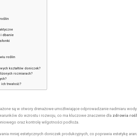
roślin
aktyczne
 i dbanie
słonki
iu roślin
owych kształtów doniczek?
liżonych rozmiarach?
ych?
 ich trwałość?
osażone są w otwory drenażowe umożliwiające odprowadzanie nadmiaru wody.
arunków do wzrostu i rozwoju, co ma kluczowe znaczenie dla
zdrowia rośl
niowego oraz kontrolę wilgotności podłoża.
ania mniej estetycznych doniczek produkcyjnych, co poprawia estetykę aranż