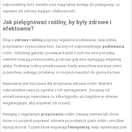
odpowiednią ilość światła oraz mają łatwy dostęp do pielęgnacji, co
zapewni ich zdrowy wygląd i efektowność.
Jak pielęgnować rośliny, by były zdrowe i
efektowne?
Dbaj o
zdrowe rośliny
poprzez regularne podlewanie, nawożenie,
przycinanie i czyszczenie liści. Zacznij od odpowiedniego
podlewania
roślin. Odróżniaj gatunki, ponieważ każde z nich ma inne potrzeby;
niektóre tolerują przesuszenie, podczas gdy inne wymagają wilgotnej
gleby. Podlewaj rośliny umiarkowanie, kiedy wierzchnia warstwa ziemi
przeschnie, unikając przelania, co może prowadzić do gnicia korzeni.
Nawożenie jest kluczowe dla utrzymania zdrowia roślin. Wybierz
odpowiednie nawozy zgodne z ich wymaganiami. Zaczynaj od
umiarkowanego nawożenia co kilka tygodni, szczególnie w okresie
wegetacyjnym, aby wspierać ich rozwój.
Pamiętaj o regularnym
przycinaniu
roślin. Usuwaj martwe lub chore
liście, co pozwoli poprawić zdrowie pozostałych partii roślin i umożliwi
lepszy wzrost. Czyste liście wspierają
fotosyntezę
, więc systematycznie