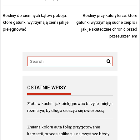
Nawigacja
Rośliny do ciemnych kątów pokoju:
Rośliny przy kaloryferze: które
wpisu
które gatunki wytrzymają cień i jak je
gatunki wytrzymają suche ciepło i
pielęgnować
jak je skutecznie chronić przed
przesuszeniem
OSTATNIE WPISY
Zioła w kuchni: jak pielęgnować bazylie, miętę i
rozmaryn, by długo cieszyć się świeżością
Zmiana koloru auta folią: przygotowanie
karoserii, proces aplikacji i najczęstsze błędy