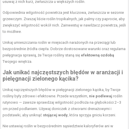
usuwaj z nich kurz, zwłaszcza u większych roślin.
Odpowiednia wilgotność powietrza jest kluczowa, zwłaszcza w sezonie
grzewczym. Zraszaj liście roślin tropikalnych, jak palmy czy paprocie, aby
zwiększyć wilgotność wokół nich. Zainwestuj w nawilżacz powietrza, jeśli
to możliwe.
Unikaj umieszczania roślin w miejscach narażonych na przeciągi lub
bezpośrednie źródła ciepła. Dobrze dostosowane warunki oraz regularna
pielęgnacja sprawią, że Twoje rośliny staną się
efektowną ozdobą
Twojego wnętrza.
Jak unikać najczęstszych błędów w aranżacji i
pielęgnacji zielonego kącika?
Unikaj najczęstszych błędów w pielęgnacji zielonego kącika, by Twoje
rośliny były zdrowe i efektowne. Przede wszystkim,
nie podlewaj
roślin
rutynowo — zawsze sprawdzaj wilgotność podłoża na głębokości 2–3
cm przed podlaniem. Używaj doniczek z otworami drenażowymi i
podstawki, aby uniknąć
stojącej wody
, która sprzyja gniciu korzeni.
Nie ustawiaj roślin w bezpośrednim sąsiedztwie kaloryferów ani w