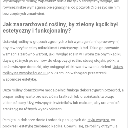
Wybierając te rośliny, zapewnisz sobie nie tylko estetyczny wygląd, ale
również niskie wymagania pielęgnacyjne, co pozwoli Ci cieszyć się nimi
bez zbędnych zmartwień.
Jak zaaranżować rośliny, by zielony kącik był
estetyczny i funkcjonalny?
Ustawiaj rośliny w grupach zgodnych z ich wymaganiami uprawowymi,
aby stworzyć idealny mikroklimat i estetyczny układ. Takie grupowanie
wzmacnia zarówno wzrost, jak i wygląd roślin w Twoim zielonym kąciku.
Używaj różnych poziomów do ekspozycji roślin; stosuj stojaki, półki, a
także wiszące doniczki, aby osiągnąć efekt warstwowania zieleni.
Ustaw
rośliny na wysokości od 30
do 70 cm, co wzbogaci przestrzeń i
wspomoże estetykę.
Duże rośliny doniczkowe mogą pełnić funkcję dekoracyjnych przegród, a
pnące rośliny warto prowadzić na kratkach lub drabinkach, tworząc
zielone ściany. Użyj wiszących kwietników lub makram, aby urozmaicić
aranżację na różnych wysokościach.
Pamiętaj o doborze donic i osłonek pasujących do
stylu wnętrza
, co
podkreśli estetykę zielonego kącika. Upewnij się, że rośliny otrzymują