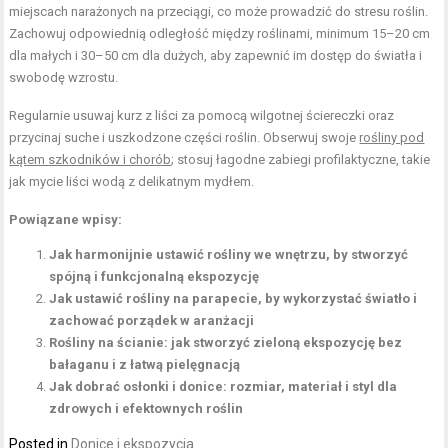
miejscach narażonych na przeciągi, co może prowadzić do stresu roślin.
Zachowuj odpowiednią odległość między roślinami, minimum 15–20 cm
dla małych i 30–50 cm dla dużych, aby zapewnić im dostęp do światła i
swobodę wzrostu.
Regularnie usuwaj kurz z liści za pomocą wilgotnej ściereczki oraz
przycinaj suche i uszkodzone części roślin. Obserwuj swoje
rośliny pod
kątem szkodników i chorób
; stosuj łagodne zabiegi profilaktyczne, takie
jak mycie liści wodą z delikatnym mydłem.
Powiązane wpisy:
Jak harmonijnie ustawić rośliny we wnętrzu, by stworzyć
spójną i funkcjonalną ekspozycję
Jak ustawić rośliny na parapecie, by wykorzystać światło i
zachować porządek w aranżacji
Rośliny na ścianie: jak stworzyć zieloną ekspozycję bez
bałaganu i z łatwą pielęgnacją
Jak dobrać osłonki i donice: rozmiar, materiał i styl dla
zdrowych i efektownych roślin
Posted in
Donice i ekspozycja