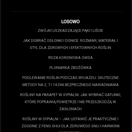
LOSOWO
ZWÓJKI USZKADZAJĄCE PĄKI I LIŚCIE
JAK DOBRAĆ OSŁONKI I DONICE: ROZMIAR, MATERIAŁ I
STYL DLA ZDROWYCH I EFEKTOWNYCH ROŚLIN
RDZA KORONOWA OWSA
PLONIARKA ZBOŻÓWKA
PODLEWANIE ROŚLIN PODCZAS WYJAZDU: SKUTECZNE
METODY NA 2, 7 I 14 DNI BEZPIECZNEGO NAWADNIANIA
ROŚLINY NA PARAPET W SYPIALNI: JAK WYBRAĆ GATUNKI,
KTÓRE POPRAWIĄ POWIETRZE I NIE PRZESZKODZĄ W
ZASŁONACH
ROŚLINY W SYPIALNI – JAK USTAWIĆ JE PRAKTYCZNIE I
ZGODNIE Z FENG SHUI DLA ZDROWEGO SNU I HARMONII