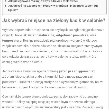
Jak pielęgnować rośliny, by były zdrowe i efektowne?
Jak unikać najczęstszych błędów w aranżacji i pielęgnacji zielonego
kącika?
Jak wybrać miejsce na zielony kącik w salonie?
Wybierz odpowiednie miejsce na zielony kącik, uwzględniając kluczowe
czynniki, takie jak
światło naturalne
,
wilgotność powietrza
, oraz
temperatura
. Rośliny potrzebują różnorodnych warunków, dlatego
znajdź stanowisko dobrze oświetlone, ale unikaj miejsc z intensywnym,
bezpośrednim nasłonecznieniem, które może uszkodzić liście. Dobrze
sprawdzają się
parapety
, jasne kąty w salonie, a także półki, które
oferują rozproszone światło.
Jednocześnie zwróć uwagę na ochronę przed
przeciągami
oraz
źródłami ciepła, jak kaloryfery i kominki, które mogą przesuszać
powietrze. Eksperci polecają strefy z podwyższoną wilgotnością, np. w
łazienkach, co jest korzystne dla wielu roślin doniczkowych.
Oceniaj także temperaturę pomieszczenia, aby zapewnić optymalne
warunki. Rośliny najlepiej czują się w stabilnym otoczeniu, dlatego
unikanie gwałtownych zmian temperatury jest kluczowe. Zwracaj uwagę