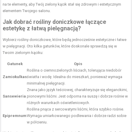
na te elementy, aby Twój zielony kącik stał się zdrowym i estetycznym
elementem Twojego salonu.
Jak dobrać
rośliny doniczkowe
łączące
estetykę z łatwą pielęgnacją?
Wybierz rośliny doniczkowe, które będą jednocześnie estetyczne i łatwe
w pielęgnacji. Oto kilka gatunków, które doskonale sprawdzą się w
Twoim zielonym kąciku:
Gatunek
Opis
Roślina o ciemnozielonych liściach, tolerująca niedobór
Zamiokulkas
światła i wodę. Idealna do mieszkań, ponieważ wymaga
minimalnej pielęgnacji.
Znana jako język teściowej, charakteryzuje się eleganckimi,
Sansewieria
pionowymi liśćmi. Jest odporna na suszę i dobrze rośnie w
różnych warunkach oświetleniowych.
Roślina pnąca z sercowatymi liśćmi, która szybko rośnie.
Epipremnum
Wymaga umiarkowanego podlewania i dobrze radzi sobie
w półcieniu.