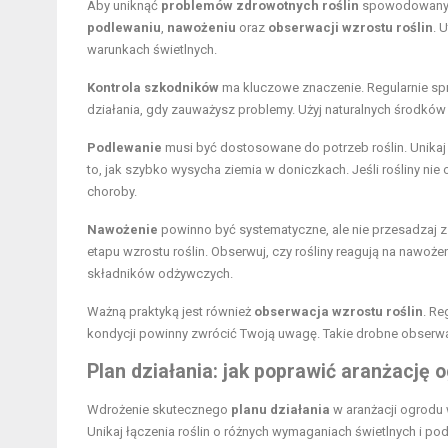
Aby uniknąć
problemów zdrowotnych roślin
spowodowanych
podlewaniu
,
nawożeniu
oraz
obserwacji wzrostu roślin
. 
warunkach świetlnych.
Kontrola szkodników
ma kluczowe znaczenie. Regularnie sp
działania, gdy zauważysz problemy. Użyj naturalnych środków
Podlewanie
musi być dostosowane do potrzeb roślin. Unika
to, jak szybko wysycha ziemia w doniczkach. Jeśli rośliny nie
choroby.
Nawożenie
powinno być systematyczne, ale nie przesadzaj z 
etapu wzrostu roślin. Obserwuj, czy rośliny reagują na nawoż
składników odżywczych.
Ważną praktyką jest również
obserwacja wzrostu roślin
. Re
kondycji powinny zwrócić Twoją uwagę. Takie drobne obser
Plan działania: jak poprawić aranżację 
Wdrożenie skutecznego
planu działania
w aranżacji ogrod
Unikaj łączenia roślin o różnych wymaganiach świetlnych i pod