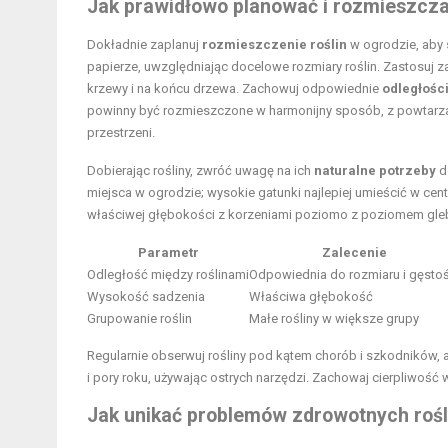
Jak prawidłowo planować i rozmieszcza
Dokładnie zaplanuj
rozmieszczenie roślin
w ogrodzie, aby 
papierze, uwzględniając docelowe rozmiary roślin. Zastosuj zas
krzewy i na końcu drzewa. Zachowuj odpowiednie
odległośc
powinny być rozmieszczone w harmonijny sposób, z powtarzal
przestrzeni.
Dobierając rośliny, zwróć uwagę na ich
naturalne potrzeby
do
miejsca w ogrodzie; wysokie gatunki najlepiej umieścić w cent
właściwej głębokości z korzeniami poziomo z poziomem gleby
Parametr
Zalecenie
Odległość między roślinami
Odpowiednia do rozmiaru i gęstoś
Wysokość sadzenia
Właściwa głębokość
Grupowanie roślin
Małe rośliny w większe grupy
Regularnie obserwuj rośliny pod kątem chorób i szkodników, 
i pory roku, używając ostrych narzędzi. Zachowaj cierpliwość
Jak unikać problemów zdrowotnych rośl