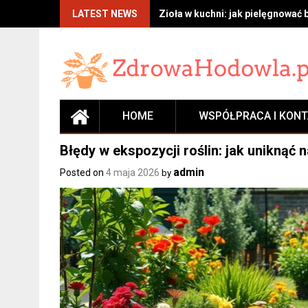
Skip
LATEST NEWS
Zioła w kuchni: jak pielęgnować 
to
content
HOME
WSPÓŁPRACA I KON
Błędy w ekspozycji roślin: jak uniknąć
admin
Posted on
4 maja 2026
by