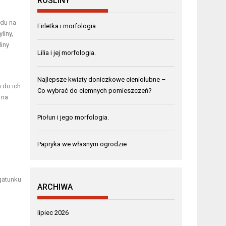
ROŚLINY
odu na
Firletka i morfologia.
liny,
liny
Lilia i jej morfologia.
Najlepsze kwiaty doniczkowe cieniolubne –
 do ich
Co wybrać do ciemnych pomieszczeń?
 na
Piołun i jego morfologia.
Papryka we własnym ogrodzie
gatunku
ARCHIWA
lipiec 2026