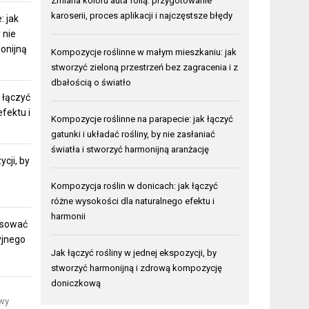
Zmiana koloru auta folią: przygotowanie
karoserii, proces aplikacji i najczęstsze błędy
: jak
 nie
monijną
Kompozycje roślinne w małym mieszkaniu: jak
stworzyć zieloną przestrzeń bez zagracenia i z
dbałością o światło
 łączyć
fektu i
Kompozycje roślinne na parapecie: jak łączyć
gatunki i układać rośliny, by nie zasłaniać
światła i stworzyć harmonijną aranżację
ycji, by
Kompozycja roślin w donicach: jak łączyć
różne wysokości dla naturalnego efektu i
harmonii
pasować
yjnego
Jak łączyć rośliny w jednej ekspozycji, by
stworzyć harmonijną i zdrową kompozycję
doniczkową
iwy