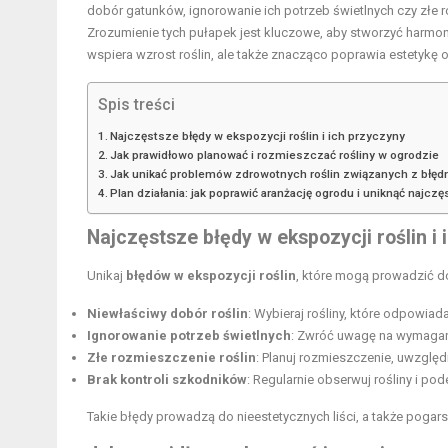
dobór gatunków, ignorowanie ich potrzeb świetlnych czy zł
Zrozumienie tych pułapek jest kluczowe, aby stworzyć harmoni
wspiera wzrost roślin, ale także znacząco poprawia estetykę 
Spis treści
Najczęstsze błędy w ekspozycji roślin i ich przyczyny
Jak prawidłowo planować i rozmieszczać rośliny w ogrodzie
Jak unikać problemów zdrowotnych roślin związanych z błęd
Plan działania: jak poprawić aranżację ogrodu i uniknąć najc
Najczęstsze błędy w ekspozycji roślin i
Unikaj
błędów w ekspozycji roślin
, które mogą prowadzić do
Niewłaściwy dobór roślin
: Wybieraj rośliny, które odpowia
Ignorowanie potrzeb świetlnych
: Zwróć uwagę na wymagani
Złe rozmieszczenie roślin
: Planuj rozmieszczenie, uwzględ
Brak kontroli szkodników
: Regularnie obserwuj rośliny i po
Takie błędy prowadzą do nieestetycznych liści, a także pogars