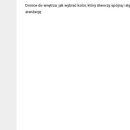
Nawigacja
Donice do wnętrza: jak wybrać kolor, który stworzy spójną i st
wpisu
aranżację