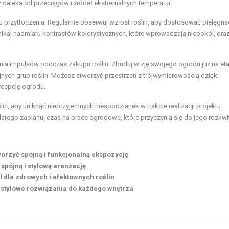
 daleka od przeciągów i źródeł ekstremalnych temperatur.
tu przytłoczenia. Regularnie obserwuj wzrost roślin, aby dostosować pielęgna
nikaj nadmiaru kontrastów kolorystycznych, które wprowadzają niepokój, ora
nia impulsów podczas zakupu roślin. Zbuduj wizję swojego ogrodu już na et
nych grup roślin. Możesz stworzyć przestrzeń z trójwymiarowością dzięki
rcepcję ogrodu.
ślin, aby uniknąć nieprzyjemnych niespodzianek w trakcie
realizacji projektu.
dlatego zaplanuj czas na prace ogrodowe, które przyczynią się do jego rozkwi
worzyć spójną i funkcjonalną ekspozycję
 spójną i stylową aranżację
yl dla zdrowych i efektownych roślin
e i stylowe rozwiązania do każdego wnętrza