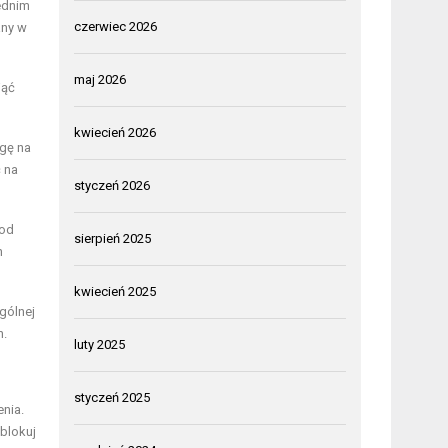
ednim
czerwiec 2026
any w
maj 2026
jąć
kwiecień 2026
gę na
ć na
styczeń 2026
 od
sierpień 2025
h
kwiecień 2025
ogólnej
h.
luty 2025
styczeń 2025
nia.
 blokuj