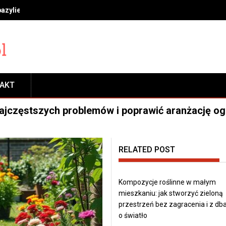
bazylie, miętę i rozmaryn, by długo cieszyć się świeżością
TAKT
 najczęstszych problemów i poprawić aranżację o
RELATED POST
Kompozycje roślinne w małym
mieszkaniu: jak stworzyć zieloną
przestrzeń bez zagracenia i z db
o światło