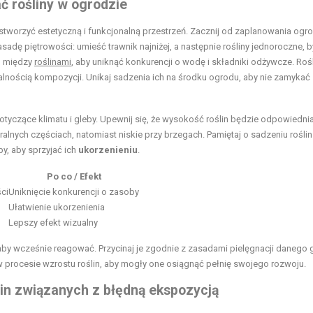
ć rośliny w ogrodzie
stworzyć estetyczną i funkcjonalną przestrzeń. Zacznij od zaplanowania ogr
adę piętrowości: umieść trawnik najniżej, a następnie rośliny jednoroczne, by
i
między
roślinami
, aby uniknąć konkurencji o wodę i składniki odżywcze. Roś
nością kompozycji. Unikaj sadzenia ich na środku ogrodu, aby nie zamykać
tyczące klimatu i gleby. Upewnij się, że wysokość roślin będzie odpowiednia
ralnych częściach, natomiast niskie przy brzegach. Pamiętaj o sadzeniu roślin
, aby sprzyjać ich
ukorzenieniu
.
Po co / Efekt
ci
Uniknięcie konkurencji o zasoby
Ułatwienie ukorzenienia
Lepszy efekt wizualny
aby wcześnie reagować. Przycinaj je zgodnie z zasadami pielęgnacji danego 
 w procesie wzrostu roślin, aby mogły one osiągnąć pełnię swojego rozwoju.
in związanych z błędną ekspozycją