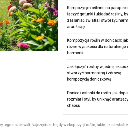
Kompozycje roślinne na parapecie
łączyć gatunki i układać rośliny, by
zasłaniać światła i stworzyć har
aranżację
Kompozycja roślin w donicach: jak
różne wysokości dla naturalnego e
harmonii
Jak łączyć rośliny w jednej ekspoz
stworzyć harmonijną i zdrową
kompozycję doniczkową
Donice i osłonki do roślin: jak do
rozmiar i styl, by uniknąć aranżac
chaosu
my tego oczekiwali. Najczęstsze błędy w ekspozycji roślin, takie jak niewłaśc