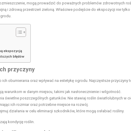
e rozmieszczenie, mogą prowadzić do poważnych problemów zdrowotnych rośl
jną i zdrową przestrzeń zieloną. Właściwe podejście do ekspozycji nie tylko
ogrodu.
ną ekspozycją
zęstszych błędów
 ich przyczyny
 ich obumierania oraz wpływać na estetykę ogrodu. Najczęstsze przyczyny t
dają warunkom w danym miejscu, takimi jak nasłonecznienie i wilgotność.
a świetlne poszczególnych gatunków. Nie stawiaj roślin światłolubnych w ci
niając ich rozmiar oraz potrzebne miejsce na rozwój.
dejmuj działania w celu eliminacji szkodników, które mogą osłabiać rośliny.
zają kondycję roślin.