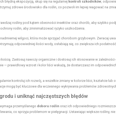
 błędną ekspozycją, skup się na regularnej
kontroli szkodników
, odpowi
Utrzymuj zdrowe środowisko dla roślin, co pozwoli im lepiej reagować na zmi
rawdzaj rośliny pod kątem obecności insektów oraz chorób, aby szybko pod
 ochrony roślin, aby zminimalizować ryzyko uszkodzenia.
j nadmiernej wilgoci, która może sprzyjać chorobom grzybowym. Zwracaj uwa
 otrzymują odpowiedniej ilości wody, osłabiają się, co zwiększa ich podatnoś
ilością. Zastosuj nawozy organiczne i dostosuj ich stosowanie w zależności
enie — prawidłowy wzrost i kolor liści wskażą, że dostarczasz im odpowiednic
gularnie kontroluj ich rozwój, a wszelkie zmiany w kolorze liści, kształcie lub 
wacje mogą być kluczowe dla wczesnego wykrywania problemów zdrowotnyc
ogrodu i uniknąć najczęstszych błędów
u wymaga przemyślanego
doboru roślin
oraz ich odpowiedniego rozmieszcze
lewania, co sprzyja problemom w pielęgnacji. Ustawiając większe rośliny, nie