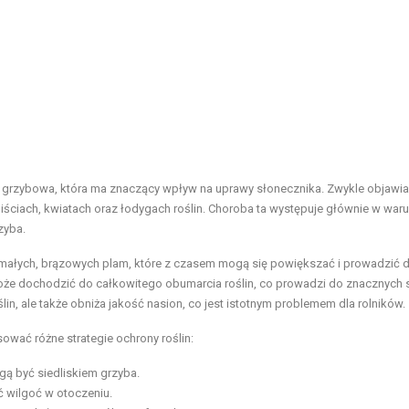
a grzybowa, która ma znaczący wpływ na uprawy słonecznika. Zwykle objawia
iściach, kwiatach oraz łodygach roślin. Choroba ta występuje głównie w war
zyba.
małych, brązowych plam, które z czasem mogą się powiększać i prowadzić 
że dochodzić do całkowitego obumarcia roślin, co prowadzi do znacznych s
lin, ale także obniża jakość nasion, co jest istotnym problemem dla rolników.
sować różne strategie ochrony roślin:
gą być siedliskiem grzyba.
 wilgoć w otoczeniu.