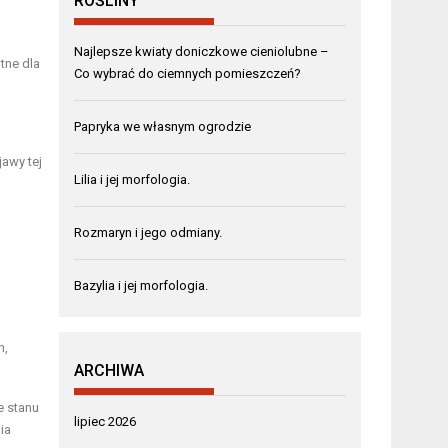
ROŚLINY
Najlepsze kwiaty doniczkowe cieniolubne –
tne dla
Co wybrać do ciemnych pomieszczeń?
Papryka we własnym ogrodzie
jawy tej
Lilia i jej morfologia.
Rozmaryn i jego odmiany.
Bazylia i jej morfologia.
n,
ARCHIWA
e stanu
lipiec 2026
ia