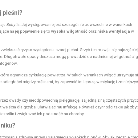
 pleśni?
zaju
Botrytis
. Jej występowanie jest szczególnie powszechne w warunkach
ące na jej pojawienie się to
wysoka wilgotność
oraz
niska wentylacja
w
ększać ryzyko wystąpienia szarej pleśni. Grzyb ten rozwija się najczęściej
zne. Długotrwałe opady deszczu mogą prowadzić do nadmiernej wilgotności g
patogenów.
 które ogranicza cyrkulację powietrza. W takich warunkach wilgoć utrzymuje s
 odległości między roślinami, by zapewnić im lepszą wentylację i zmniejszyć
rzez owady czy nieodpowiednią pielęgnację, są jedną z najczęstszych przyc
wejścia dla grzyba, ułatwiając mu infekcję. Również czynności takie jak zbyt
 roślin i zwiększać ich podatność na choroby.
zniku?
utrzymania zdrowia upraw i osiągnięcia wysokich plonów. Aby skutecznie chr