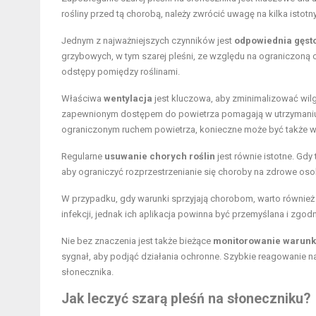
rośliny przed tą chorobą, należy zwrócić uwagę na kilka ist
Jednym z najważniejszych czynników jest
odpowiednia gęst
grzybowych, w tym szarej pleśni, ze względu na ograniczoną c
odstępy pomiędzy roślinami.
Właściwa
wentylacja
jest kluczowa, aby zminimalizować wilg
zapewnionym dostępem do powietrza pomagają w utrzymaniu
ograniczonym ruchem powietrza, konieczne może być także 
Regularne
usuwanie chorych roślin
jest równie istotne. Gdy
aby ograniczyć rozprzestrzenianie się choroby na zdrowe osob
W przypadku, gdy warunki sprzyjają chorobom, warto równie
infekcji, jednak ich aplikacja powinna być przemyślana i zgod
Nie bez znaczenia jest także bieżące
monitorowanie warun
sygnał, aby podjąć działania ochronne. Szybkie reagowani
słonecznika.
Jak leczyć szarą pleśń na słoneczniku?