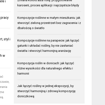
Zmiana koloru auta folią: przygotowanie
ele i
karoserii, proces aplikacji i najczęstsze błędy
 pracy
Kompozycje roślinne w małym mieszkaniu: jak
stworzyć zieloną przestrzeń bez zagracenia i z
dbałością o światło
 styl i
Kompozycje roślinne na parapecie: jak łączyć
gatunki i układać rośliny, by nie zasłaniać
światła i stworzyć harmonijną aranżację
ch w
Kompozycja roślin w donicach: jak łączyć
różne wysokości dla naturalnego efektu i
harmonii
tać
czasie,
Jak łączyć rośliny w jednej ekspozycji, by
erania
stworzyć harmonijną i zdrową kompozycję
zne
doniczkową
ią.