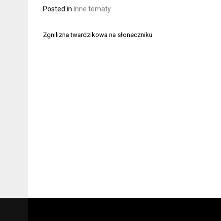
Posted in
Inne tematy
Nawigacja
Zgnilizna twardzikowa na słoneczniku
wpisu