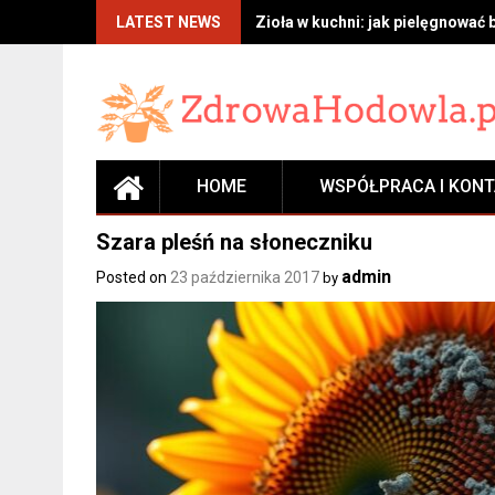
Skip
LATEST NEWS
Zioła w kuchni: jak pielęgnować 
to
content
HOME
WSPÓŁPRACA I KON
Szara pleśń na słoneczniku
admin
Posted on
23 października 2017
by