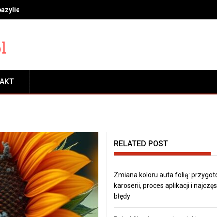
bazylie, miętę i rozmaryn, by długo cieszyć się świeżością
TAKT
RELATED POST
Zmiana koloru auta folią: przygo
karoserii, proces aplikacji i najczę
błędy