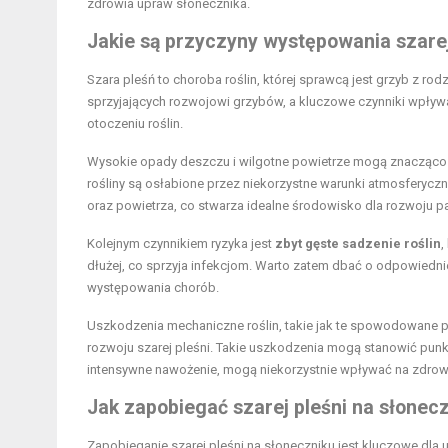
zdrowia upraw słonecznika.
Jakie są przyczyny występowania szarej
Szara pleśń to choroba roślin, której sprawcą jest grzyb z rod
sprzyjających rozwojowi grzybów, a kluczowe czynniki wpływaj
otoczeniu roślin.
Wysokie opady deszczu i wilgotne powietrze mogą znacząco zwi
rośliny są osłabione przez niekorzystne warunki atmosferyc
oraz powietrza, co stwarza idealne środowisko dla rozwoju 
Kolejnym czynnikiem ryzyka jest
zbyt gęste sadzenie roślin
,
dłużej, co sprzyja infekcjom. Warto zatem dbać o odpowiednie
występowania chorób.
Uszkodzenia mechaniczne roślin, takie jak te spowodowane p
rozwoju szarej pleśni. Takie uszkodzenia mogą stanowić punkt 
intensywne nawożenie, mogą niekorzystnie wpływać na zdrowie
Jak zapobiegać szarej pleśni na słonec
Zapobieganie szarej pleśni na słoneczniku jest kluczowe dla 