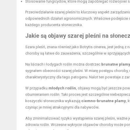
Stosowanie fungicydów, które mogą zapobiegać rozwojowi szar
Przeciwdziałanie szarej pleśni to kluczowy aspekt zarządzani
odpowiednich działań agronomicznych. Właściwe podejście do 
każdego producenta słonecznika.
Jakie są objawy szarej pleśni na słonec
Szara pleśń, znana również jako Botrytis cinerea, jest jedną 
choroby są łatwe do zauważenia, szczególnie w sprzyjających
Na liściach i łodygach roślin można dostrzec
brunatne plam
sygnałem obecności szarej pleśni. W miarę postępu choroby,
charakterystyczny dla tego patogenu. Nalot ten powstaje z z
W przypadku
młodych roślin
, objawy mogą być jeszcze powa
obumieraniem roślin. Taki proces jest szczególnie niebezpie
koszyczki słonecznika wykazują
ciemno-brunatne plamy
, 
czyniąc je mniej atrakcyjnymi dla nabywców.
Aby zminimalizować ryzyko wystąpienia szarej pleśni, ważne
zdrowia roślin. Wczesne wykrycie objawów choroby może pom