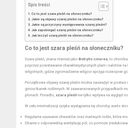
Spis treści
Co to jest szara pleśń na słoneczniku?
Jakie są objawy szarej pleśni na słoneczniku?
Jakie są przyczyny występowania szarej pleśni?
Jak zapobiegać szarej pleśni na słoneczniku?
Jak leczyć szarą pleśń na słoneczniku?
Co to jest szara pleśń na słoneczniku?
Szara pleśń, znana również jako
Botrytis cinerea
, to chorob
poprzez powstawanie charakterystycznych plam i nalotów na l
wilgotnych, gdzie zgromadzenie wilgoci sprzyja rozwojowi gr
Początkowe objawy szarej pleśni można zauważyć w postaci 
gnicia tkanek roślinnych. W zaawansowanych przypadkach mo
plonach. Ponadto,
szara pleśń
nie tylko wpływa na wygląd roś
W celu minimalizacji ryzyka wystąpienia tej choroby, warto sto
Regularne usuwanie chwastów oraz martwych roślin, które mo
Dbanie o odpowiednią wentylację pól, co pomoże zredukować