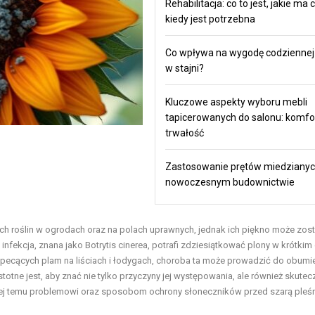
Rehabilitacja: co to jest, jakie ma c
kiedy jest potrzebna
Co wpływa na wygodę codziennej
w stajni?
Kluczowe aspekty wyboru mebli
tapicerowanych do salonu: komfort,
trwałość
Zastosowanie prętów miedziany
nowoczesnym budownictwie
nych roślin w ogrodach oraz na polach uprawnych, jednak ich piękno może zos
fekcja, znana jako Botrytis cinerea, potrafi zdziesiątkować plony w krótkim 
pecących plam na liściach i łodygach, choroba ta może prowadzić do obumi
totne jest, aby znać nie tylko przyczyny jej występowania, ale również skutec
liżej temu problemowi oraz sposobom ochrony słoneczników przed szarą pleśn