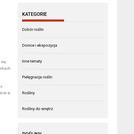
KATEGORIE
Dobór roślin
Donice i ekspozycja
Inne tematy
 się
unkach
Pielęgnacja roślin
do
trat w
Rośliny
Rośliny do wnętrz