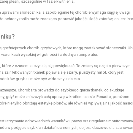
ej pleśni, szczególnie w fazie kwitnienia.
a uprawami słonecznika, a zapobieganie tej chorobie wymaga ciągłej uwagi i
ochrony roślin może znacząco poprawić jakość i ilość zbiorów, co jest isto
zniku?
z najgroźniejszych chorób grzybowych, które mogą zaatakować słoneczniki. Ob
 warunkach wysokiej wilgotności i chłodnych temperatur.
y
, które z czasem zaczynają się powiększać. Te zmiany są często pierwszym
 na zainfekowanych tkanek pojawia się
szary, puszysty nalot
, który jest
arodników grzyba i może być widoczny z daleka.
żniejsze. Choroba ta prowadzi do szybkiego gnicia tkanek, co skutkuje
czny, gdyż może zniszczyć całą uprawę w krótkim czasie. Ponadto, porażone
które nie tylko obniżają estetykę plonów, ale również wpływają na jakość nasio
 jest utrzymanie odpowiednich warunków uprawy oraz regularne monitorowani
óc w podjęciu szybkich działań ochronnych, co jest kluczowe dla zachowan