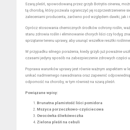
Szarą pleśń, spowodowaną przez grzyb Botrytis cinerea, moż
tą chorobą, który pozwala ograniczyć jej rozprzestrzenienie si
zaleceniami producenta, zarówno pod względem dawki, jak i 
Oprócz stosowania chemicznych środków ochrony roślin, waż
stanu zdrowia roślin i eliminowanie chorych liści czy łodyg 
sprzątanie terenu uprawy, aby usunąć wszelkie resztki roślin
W przypadku silnego porażenia, kiedy grzyb już poważnie usz
czasami jedyny sposób na zabezpieczenie zdrowych części upr
Poprawa warunków uprawy jest równie ważnym aspektem w lecz
unikać nadmiernego nawadniania oraz zapewnić odpowiednią i
odporność na choroby, w tym również na szarą pleśń.
Powiązane wpisy:
Brunatna plamistość liści pomidora
Mszyca porzeczkowo-czyściecowa
Owocówka śliwkóweczka
Zielona pleśń na cebuli