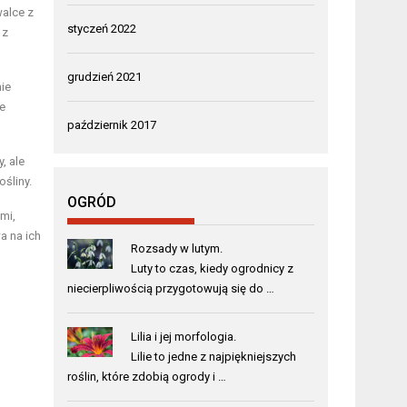
walce z
styczeń 2022
 z
grudzień 2021
nie
ne
październik 2017
, ale
śliny.
OGRÓD
mi,
a na ich
Rozsady w lutym.
Luty to czas, kiedy ogrodnicy z
niecierpliwością przygotowują się do …
Lilia i jej morfologia.
Lilie to jedne z najpiękniejszych
roślin, które zdobią ogrody i …