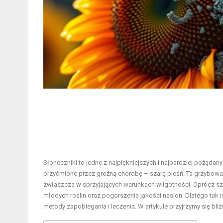
Słoneczniki to jedne z najpiękniejszych i najbardziej pożąda
przyćmione przez groźną chorobę – szarą pleśń. Ta grzybowa in
zwłaszcza w sprzyjających warunkach wilgotności. Oprócz sz
młodych roślin oraz pogorszenia jakości nasion. Dlatego tak is
metody zapobiegania i leczenia. W artykule przyjrzymy się b