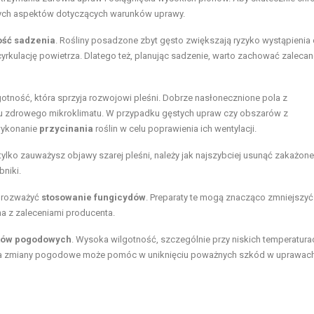
otnych aspektów dotyczących warunków uprawy.
ość sadzenia
. Rośliny posadzone zbyt gęsto zwiększają ryzyko wystąpienia
yrkulację powietrza. Dlatego też, planując sadzenie, warto zachować zaleca
otność, która sprzyja rozwojowi pleśni. Dobrze nasłonecznione pola z
 zdrowego mikroklimatu. W przypadku gęstych upraw czy obszarów z
wykonanie
przycinania
roślin w celu poprawienia ich wentylacji.
 tylko zauważysz objawy szarej pleśni, należy jak najszybciej usunąć zakażone 
niki.
ż rozważyć
stosowanie fungicydów
. Preparaty te mogą znacząco zmniejszyć
na z zaleceniami producenta.
ków pogodowych
. Wysoka wilgotność, szczególnie przy niskich temperaturac
e na zmiany pogodowe może pomóc w uniknięciu poważnych szkód w uprawac