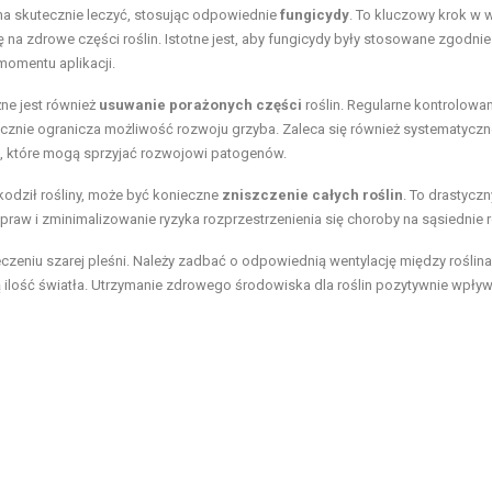
na skutecznie leczyć, stosując odpowiednie
fungicydy
. To kluczowy krok w 
ę na zdrowe części roślin. Istotne jest, aby fungicydy były stosowane zgodnie
momentu aplikacji.
ne jest również
usuwanie porażonych części
roślin. Regularne kontrolowa
znacznie ogranicza możliwość rozwoju grzyba. Zaleca się również systematycz
ne, które mogą sprzyjać rozwojowi patogenów.
kodził rośliny, może być konieczne
zniszczenie całych roślin
. To drastyczny
aw i zminimalizowanie ryzyka rozprzestrzenienia się choroby na sąsiednie ro
eniu szarej pleśni. Należy zadbać o odpowiednią wentylację między roślina
lość światła. Utrzymanie zdrowego środowiska dla roślin pozytywnie wpływ