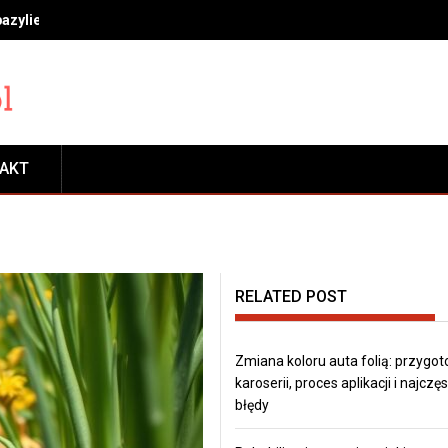
bazylie, miętę i rozmaryn, by długo cieszyć się świeżością
TAKT
RELATED POST
Zmiana koloru auta folią: przygo
karoserii, proces aplikacji i najczę
błędy