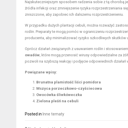
Najskuteczniejszym sposobem radzenia sobie z tą chorobą j
źródła infekcji oraz zmniejszenie ryzyka rozprzestrzeniania s
zniszczone, aby zapobiec ich dalszemu rozprzestrzenieniu.
W przypadku dużych plantacji cebuli, można rozważyć zasto
roślin. Preparaty te mogą pomóc w ograniczeniu rozprzestrzen
producenta, aby minimalizować ryzyko szkodliwych skutków 
Oprócz działań związanych z usuwaniem roślin i stosowaniem
owadów
, które mogą przenosić wirusy odpowiedzialne za żó
pozwoli na szybszą reakcję i podjęcie odpowiednich działań w
Powiązane wpisy:
Brunatna plamistość liści pomidora
Mszyca porzeczkowo-czyściecowa
Owocówka śliwkóweczka
Zielona pleśń na cebuli
Posted in
Inne tematy