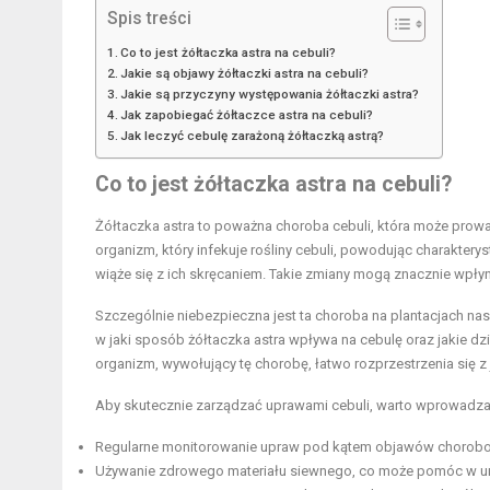
Spis treści
Co to jest żółtaczka astra na cebuli?
Jakie są objawy żółtaczki astra na cebuli?
Jakie są przyczyny występowania żółtaczki astra?
Jak zapobiegać żółtaczce astra na cebuli?
Jak leczyć cebulę zarażoną żółtaczką astrą?
Co to jest żółtaczka astra na cebuli?
Żółtaczka astra to poważna choroba cebuli, która może pro
organizm, który infekuje rośliny cebuli, powodując charaktery
wiąże się z ich skręcaniem. Takie zmiany mogą znacznie wpłyn
Szczególnie niebezpieczna jest ta choroba na plantacjach na
w jaki sposób żółtaczka astra wpływa na cebulę oraz jakie d
organizm, wywołujący tę chorobę, łatwo rozprzestrzenia się z j
Aby skutecznie zarządzać uprawami cebuli, warto wprowadzać p
Regularne monitorowanie upraw pod kątem objawów chorobowy
Używanie zdrowego materiału siewnego, co może pomóc w u