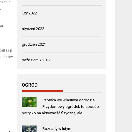
iczenie
o
luty 2022
mi
styczeń 2022
grudzień 2021
pulacji
kodników
październik 2017
OGRÓD
Papryka we własnym ogrodzie
Przydomowy ogródek to sposób
nie tylko na aktywność fizyczną, ale …
Rozsady w lutym.