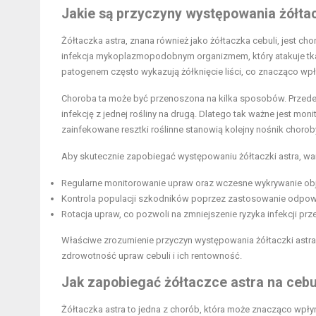
Jakie są przyczyny występowania żółtac
Żółtaczka astra, znana również jako żółtaczka cebuli, jest ch
infekcja mykoplazmopodobnym organizmem, który atakuje tka
patogenem często wykazują żółknięcie liści, co znacząco wpł
Choroba ta może być przenoszona na kilka sposobów. Przede 
infekcję z jednej rośliny na drugą. Dlatego tak ważne jest 
zainfekowane resztki roślinne stanowią kolejny nośnik chorob
Aby skutecznie zapobiegać występowaniu żółtaczki astra, wart
Regularne monitorowanie upraw oraz wczesne wykrywanie ob
Kontrola populacji szkodników poprzez zastosowanie odpowi
Rotacja upraw, co pozwoli na zmniejszenie ryzyka infekcji prz
Właściwe zrozumienie przyczyn występowania żółtaczki astra
zdrowotność upraw cebuli i ich rentowność.
Jak zapobiegać żółtaczce astra na cebu
Żółtaczka astra to jedna z chorób, która może znacząco wpły