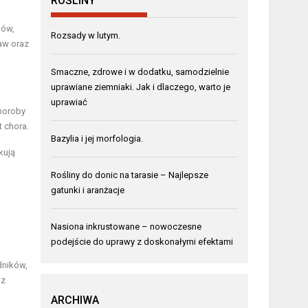
ROŚLINY
ków,
Rozsady w lutym.
aw oraz
Smaczne, zdrowe i w dodatku, samodzielnie
uprawiane ziemniaki. Jak i dlaczego, warto je
uprawiać
horoby
t chora.
Bazylia i jej morfologia.
kują
Rośliny do donic na tarasie – Najlepsze
gatunki i aranżacje
Nasiona inkrustowane – nowoczesne
podejście do uprawy z doskonałymi efektami
dników,
 z
ARCHIWA