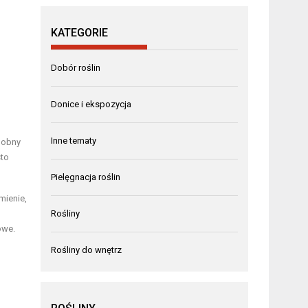
KATEGORIE
Dobór roślin
Donice i ekspozycja
Inne tematy
dobny
sto
Pielęgnacja roślin
umienie,
Rośliny
owe.
Rośliny do wnętrz