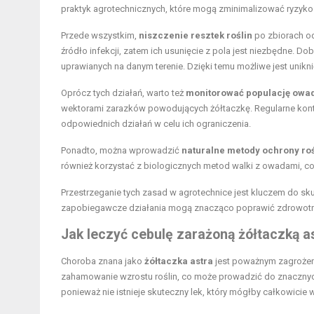
praktyk agrotechnicznych, które mogą zminimalizować ryzyko 
Przede wszystkim,
niszczenie resztek roślin
po zbiorach od
źródło infekcji, zatem ich usunięcie z pola jest niezbędne. Do
uprawianych na danym terenie. Dzięki temu możliwe jest unikn
Oprócz tych działań, warto też
monitorować populację owa
wektorami zarazków powodujących żółtaczkę. Regularne kontr
odpowiednich działań w celu ich ograniczenia.
Ponadto, można wprowadzić
naturalne metody ochrony roś
również korzystać z biologicznych metod walki z owadami, c
Przestrzeganie tych zasad w agrotechnice jest kluczem do sku
zapobiegawcze działania mogą znacząco poprawić zdrowotnoś
Jak leczyć cebulę zarażoną żółtaczką a
Choroba znana jako
żółtaczka astra
jest poważnym zagrożenie
zahamowanie wzrostu roślin, co może prowadzić do znacznych 
ponieważ nie istnieje skuteczny lek, który mógłby całkowicie 