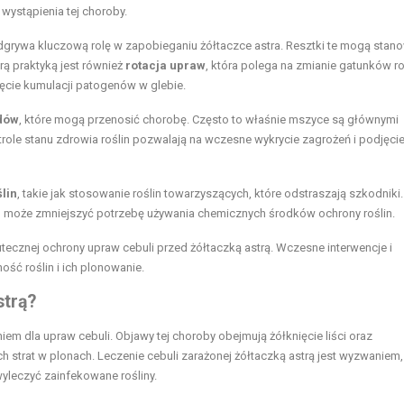
wystąpienia tej choroby.
grywa kluczową rolę w zapobieganiu żółtaczce astra. Resztki te mogą stan
brą praktyką jest również
rotacja upraw
, która polega na zmianie gatunków ro
ięcie kumulacji patogenów w glebie.
dów
, które mogą przenosić chorobę. Często to właśnie mszyce są głównymi
ole stanu zdrowia roślin pozwalają na wczesne wykrycie zagrożeń i podjęci
lin
, takie jak stosowanie roślin towarzyszących, które odstraszają szkodniki
o może zmniejszyć potrzebę używania chemicznych środków ochrony roślin.
tecznej ochrony upraw cebuli przed żółtaczką astrą. Wczesne interwencje i
ć roślin i ich plonowanie.
strą?
m dla upraw cebuli. Objawy tej choroby obejmują żółknięcie liści oraz
strat w plonach. Leczenie cebuli zarażonej żółtaczką astrą jest wyzwaniem,
wyleczyć zainfekowane rośliny.