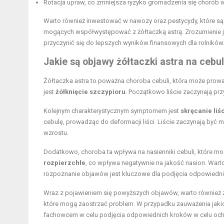
Rotacja upraw, co zmniejsza ryzyko gromadzenia się chorób w
Warto również inwestować w nawozy oraz pestycydy, które s
mogących współwystępować z żółtaczką astrą. Zrozumienie j
przyczynić się do lepszych wyników finansowych dla rolników
Jakie są objawy żółtaczki astra na cebul
Żółtaczka astra to poważna choroba cebuli, która może pro
jest
żółknięcie szczypioru
. Początkowo liście zaczynają prz
Kolejnym charakterystycznym symptomem jest
skręcanie liśc
cebulę, prowadząc do deformacji liści. Liście zaczynają być m
wzrostu.
Dodatkowo, choroba ta wpływa na nasienniki cebuli, które m
rozpierzchłe
, co wpływa negatywnie na jakość nasion. Wart
rozpoznanie objawów jest kluczowe dla podjęcia odpowiedni
Wraz z pojawieniem się powyższych objawów, warto również z
które mogą zaostrzać problem. W przypadku zauważenia jakic
fachowcem w celu podjęcia odpowiednich kroków w celu ochr