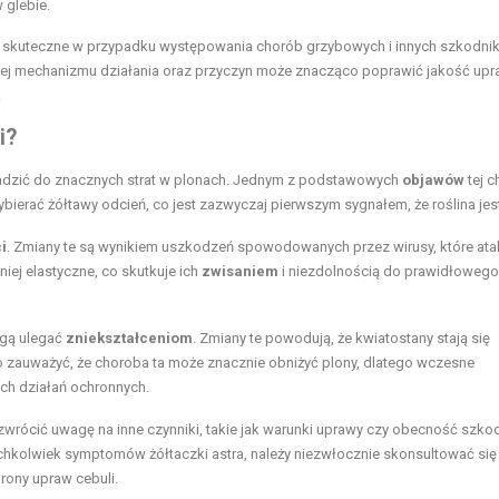
 glebie.
ą skuteczne w przypadku występowania chorób grzybowych i innych szkodni
ej mechanizmu działania oraz przyczyn może znacząco poprawić jakość upr
.
i?
wadzić do znacznych strat w plonach. Jednym z podstawowych
objawów
tej c
ybierać żółtawy odcień, co jest zazwyczaj pierwszym sygnałem, że roślina jes
i
. Zmiany te są wynikiem uszkodzeń spowodowanych przez wirusy, które ata
niej elastyczne, co skutkuje ich
zwisaniem
i niezdolnością do prawidłowego
ogą ulegać
zniekształceniom
. Zmiany te powodują, że kwiatostany stają się
o zauważyć, że choroba ta może znacznie obniżyć plony, dlatego wczesne
ch działań ochronnych.
wrócić uwagę na inne czynniki, takie jak warunki uprawy czy obecność szko
hkolwiek symptomów żółtaczki astra, należy niezwłocznie skonsultować się
ony upraw cebuli.