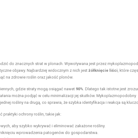
wadzić do znacznych strat w plonach. Wywoływana jest przez mykoplazmopo
styczne objawy. Najbardziej widocznym z nich jest
żółknięcie liści
, które czę
ąć na zdrowie roślin oraz jakość plonów.
siennych, gdzie straty mogą osiągać nawet
90%
. Dlatego tak istotne jest zroz
ziałania można podjąć w celu minimalizacji jej skutków. Mykoplazmopodobny
ednej rośliny na drugą, co sprawia, że szybka identyfikacja i reakcja są klucz
raktyki ochrony roślin, takie jak:
ch, aby szybko wykrywać i eliminować zakażone rośliny.
niknięciu wprowadzenia patogenów do gospodarstwa.