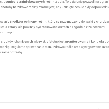
est
usunięcie zainfekowanych roślin
z pola. To działanie pozwoli na ogran
ię choroby na zdrowe rośliny. Ważne jest, aby usunięte cebule były odpowiedni
sowanie
środków ochrony roślin
, które są przeznaczone do walki z choroba
ienia zarazy, ale powinny być stosowane ostrożnie i zgodnie z zaleceniami
ubocznych.
 środków chemicznych, niezwykle istotne jest
monitorowanie i kontrola po
łtaczkę. Regularne sprawdzanie stanu zdrowia roślin oraz występowania sz
 razie potrzeby.