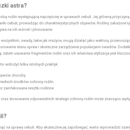
zki astra?
orobą roślin występującą najczęściej w uprawach cebuli. Jej główną przyczyną 
nki cebuli, prowadząc do charakterystycznych objawów. Rośliny zakażone t
ywa na ich wzrost i plonowanie.
wszystkim, owady, takie jak mszyce, mogą działać jako wektory, przenoszą
monitorowanie stanu upraw i skuteczne zarządzanie populacjami owadów. Dodat
y, zatem usuwanie fragmentów roślin oraz ich właściwa utylizacja jest kluczo
o wdrożyć kilka istotnych praktyk:
jawów choroby.
ednich środków ochrony roślin.
ez zainfekowane resztki roślinne.
 oraz stosowanie odpowiednich strategii ochrony roślin może znacząco wpł
li?
nąć na uprawy cebuli. Aby skutecznie jej zapobiegać, warto wprowadzić szer