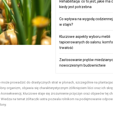
Rehabilitacja: co to jest, jakie ma c
kiedy jest potrzebna
Co wpływa na wygodę codziennej
w stajni?
Kluczowe aspekty wyboru mebli
tapicerowanych do salonu: komfort,
trwałość
Zastosowanie prętów miedziany
nowoczesnym budownictwie
e może prowadzić do drastycznych strat w plonach, szczególnie na plantacja
 organizm, objawia się charakterystycznym żółknięciem liści oraz ich skr
 konsekwencji, kluczowe staje się zrozumienie przyczyn oraz objawów tej ch
u. Wiedza na temat żółtaczki astra pozwala rolnikom na podejmowanie odpow
lony.