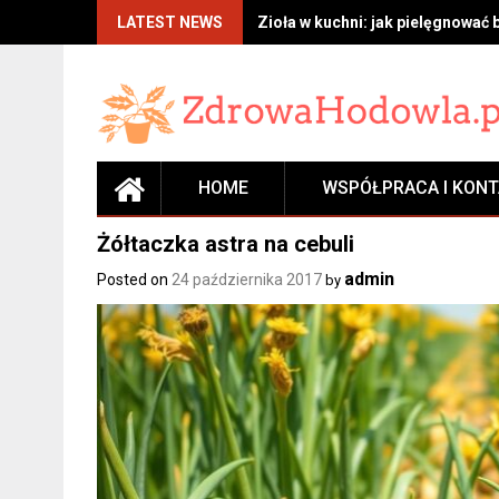
Skip
LATEST NEWS
Zioła w kuchni: jak pielęgnować 
to
content
HOME
WSPÓŁPRACA I KON
Żółtaczka astra na cebuli
admin
Posted on
24 października 2017
by