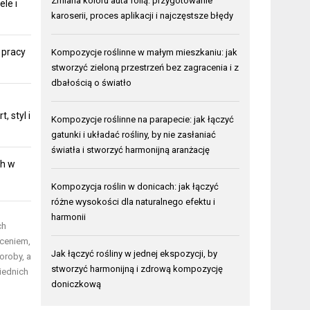
Zmiana koloru auta folią: przygotowanie
ele i
karoserii, proces aplikacji i najczęstsze błędy
 pracy
Kompozycje roślinne w małym mieszkaniu: jak
stworzyć zieloną przestrzeń bez zagracenia i z
dbałością o światło
 styl i
Kompozycje roślinne na parapecie: jak łączyć
gatunki i układać rośliny, by nie zasłaniać
światła i stworzyć harmonijną aranżację
ch w
Kompozycja roślin w donicach: jak łączyć
różne wysokości dla naturalnego efektu i
harmonii
ch
ęceniem,
Jak łączyć rośliny w jednej ekspozycji, by
oroby, a
stworzyć harmonijną i zdrową kompozycję
iednich
doniczkową