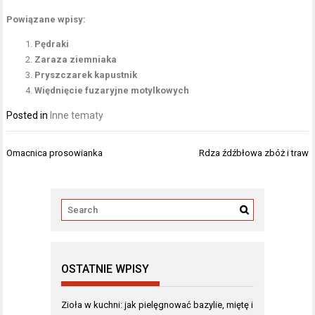
Powiązane wpisy:
Pędraki
Zaraza ziemniaka
Pryszczarek kapustnik
Więdnięcie fuzaryjne motylkowych
Posted in
Inne tematy
Nawigacja
Omacnica prosowianka
Rdza źdźbłowa zbóż i traw
wpisu
OSTATNIE WPISY
Zioła w kuchni: jak pielęgnować bazylie, miętę i