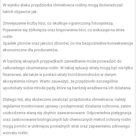
W wyniku ataku przędziorka chmielowca rośliny mogą doświadczać
takich objawów jak:
Zmniejszenie liczby liści, co skutkuje ograniczoną fotosyntezą.
Pojawienie się żółknięcia oraz brązowienia liści, co wskazuje na stres
roślin.
Spadek plonów oraz jakości zbiorów, co ma bezpośrednie konsekwencje
ekonomiczne dla producentów.
W bardziej skrajnych przypadkach zaniedbanie może prowadzić do
całkowitego obumierania roślin. W takiej sytuacji straty mogą być nie tylko
finansowe, ale także w postaci utraty bioróżnorodności w danym
ekosystemie rolnym. Warto zauważyć, że przędziorki szczególnie
upodobały sobie młode pędy, które są bardziej wrażliwe na ich działania.
Dlatego też, aby skutecznie zwalczać przędziorka chmielowca, należy
regularnie monitorować uprawy i podejmować działania ochronne, zanim
uszkodzenia staną się zbytnio zaawansowane. Odpowiednia pielęgnacja
oraz zastosowanie biologicznych lub chemicznych metod ochrony roślin
mogą pomóc w uniknięciu poważnych strat oraz zapewnieniu zdrowego
wzrostu roślin.