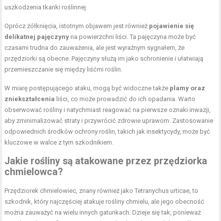
uszkodzenia tkanki roślinnej.
Oprócz żółknięcia, istotnym objawem jest również
pojawienie się
delikatnej pajęczyny
na powierzchni liści. Ta pajęczyna może być
czasami trudna do zauważenia, ale jest wyraźnym sygnałem, że
przędziorki są obecne. Pajęczyny służą im jako schronienie i ułatwiają
przemieszczanie się między liśćmi roślin.
W miarę postępującego ataku, mogą być widoczne także
plamy oraz
zniekształcenia
liści, co może prowadzić do ich opadania. Warto
obserwować rośliny i natychmiast reagować na pierwsze oznaki inwazji,
aby zminimalizować straty i przywrócić zdrowie uprawom. Zastosowanie
odpowiednich środków ochrony roślin, takich jak insektycydy, może być
kluczowe w walce z tym szkodnikiem.
Jakie rośliny są atakowane przez przędziorka
chmielowca?
Przędziorek chmielowiec, znany również jako Tetranychus urticae, to
szkodnik, który najczęściej atakuje rośliny chmielu, ale jego obecność
można zauważyć na wielu innych gatunkach. Dzieje się tak, ponieważ