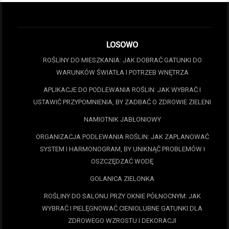
LOSOWO
ROŚLINY DO MIESZKANIA: JAK DOBRAĆ GATUNKI DO
WARUNKÓW ŚWIATŁA I POTRZEB WNĘTRZA
APLIKACJE DO PODLEWANIA ROŚLIN: JAK WYBRAĆ I
USTAWIĆ PRZYPOMNIENIA, BY ZADBAĆ O ZDROWIE ZIELENI
NAMIOTNIK JABŁONIOWY
ORGANIZACJA PODLEWANIA ROŚLIN: JAK ZAPLANOWAĆ
SYSTEM I HARMONOGRAM, BY UNIKNĄĆ PROBLEMÓW I
OSZCZĘDZAĆ WODĘ
GOLANICA ZIELONKA
ROŚLINY DO SALONU PRZY OKNIE PÓŁNOCNYM: JAK
WYBRAĆ I PIELĘGNOWAĆ CIENIOLUBNE GATUNKI DLA
ZDROWEGO WZROSTU I DEKORACJI