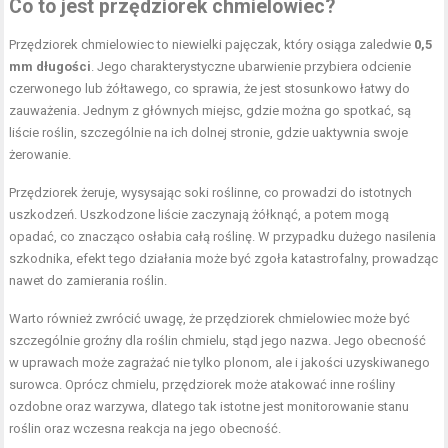
Co to jest przędziorek chmielowiec?
Przędziorek chmielowiec to niewielki pajęczak, który osiąga zaledwie
0,5
mm długości
. Jego charakterystyczne ubarwienie przybiera odcienie
czerwonego lub żółtawego, co sprawia, że jest stosunkowo łatwy do
zauważenia. Jednym z głównych miejsc, gdzie można go spotkać, są
liście roślin, szczególnie na ich dolnej stronie, gdzie uaktywnia swoje
żerowanie.
Przędziorek żeruje, wysysając soki roślinne, co prowadzi do istotnych
uszkodzeń. Uszkodzone liście zaczynają żółknąć, a potem mogą
opadać, co znacząco osłabia całą roślinę. W przypadku dużego nasilenia
szkodnika, efekt tego działania może być zgoła katastrofalny, prowadząc
nawet do zamierania roślin.
Warto również zwrócić uwagę, że przędziorek chmielowiec może być
szczególnie groźny dla roślin chmielu, stąd jego nazwa. Jego obecność
w uprawach może zagrażać nie tylko plonom, ale i jakości uzyskiwanego
surowca. Oprócz chmielu, przędziorek może atakować inne rośliny
ozdobne oraz warzywa, dlatego tak istotne jest monitorowanie stanu
roślin oraz wczesna reakcja na jego obecność.