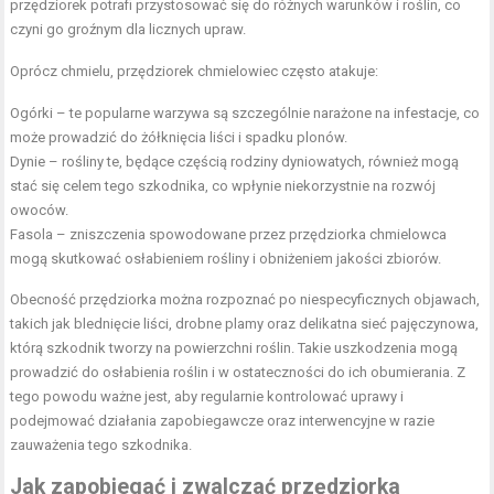
przędziorek potrafi przystosować się do różnych warunków i roślin, co
czyni go groźnym dla licznych upraw.
Oprócz chmielu, przędziorek chmielowiec często atakuje:
Ogórki – te popularne warzywa są szczególnie narażone na infestacje, co
może prowadzić do żółknięcia liści i spadku plonów.
Dynie – rośliny te, będące częścią rodziny dyniowatych, również mogą
stać się celem tego szkodnika, co wpłynie niekorzystnie na rozwój
owoców.
Fasola – zniszczenia spowodowane przez przędziorka chmielowca
mogą skutkować osłabieniem rośliny i obniżeniem jakości zbiorów.
Obecność przędziorka można rozpoznać po niespecyficznych objawach,
takich jak blednięcie liści, drobne plamy oraz delikatna sieć pajęczynowa,
którą szkodnik tworzy na powierzchni roślin. Takie uszkodzenia mogą
prowadzić do osłabienia roślin i w ostateczności do ich obumierania. Z
tego powodu ważne jest, aby regularnie kontrolować uprawy i
podejmować działania zapobiegawcze oraz interwencyjne w razie
zauważenia tego szkodnika.
Jak zapobiegać i zwalczać przędziorka