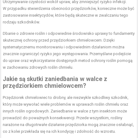
Utrzymywanie czystości wokół upraw, aby zmniejszyć ryzyko infekcji.
W przypadku stwierdzenia obecności przędziorków, konieczne może być
zastosowanie insektycydów, które będą skuteczne w zwalczaniu tego
rodzaju szkodników.
Dbanie o zdrowie roślin i odpowiednie środowisko uprawy to fundamenty
skutecznej ochrony przed przędziorkiem chmielowcem. Dzięki
systematycznemu monitorowaniu i odpowiednim działaniom można
znacznie ograniczyć ryzyko jego występowania. Przemyślane podejście
do upraw oraz wykorzystanie dostępnych metod ochrony roślin pomogą
w zachowaniu zdrowych roślin chmielu.
Jakie są skutki zaniedbania w walce z
przędziorkiem chmielowcem?
Przędziorek chmielowiec to drobny, ale niezwykle szkodliwy szkodnik,
który może wywołać wiele problemów w uprawach roślin chmielu oraz
innych roślin ogrodowych. Zaniedbanie w walce z tym insektom może
prowadzić do poważnych konsekwencji. Przede wszystkim, rośliny
narażone na długotrwałe działanie przędziorka mogą znacznie osłabnąć,
co z kolei przekłada się na ich kondycję i zdolność do wzrostu.