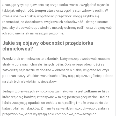
Szacując ryzyko pojawienia się przędziorka, warto uwzględnić czynniki
takie jak
wilgotność
,
temperatura
oraz ogólny stan zdrowia roślin. W
czasie upałów i niskiej wilgotności przędziorki mogą szybko się
rozmnażać, co dodatkowo zwiększa ich szkodliwość. Dlatego istotne
jest, aby stosować odpowiednie metody ochrony roślin oraz utrzymywać
ich zdrowie na jak najwyższym poziomie.
Jakie są objawy obecności przędziorka
chmielowca?
Przędziorek chmielowiec to szkodnik, który może powodować znaczne
straty w uprawach chmielu i innych roślin. Objawy jego obecności są
zazwyczaj najbardziej widoczne w okresach o niskiej wilgotności, czyli
podczas suszy. W takich warunkach rośliny stają się szczególnie podatne
na atak tych niewielkich pajęczaków.
Jednym z pierwszych symptomów zainfekowania jest
żółknięcie liści
,
które staje się bardziej intensywne w miarę postępującej infekcji.
Dolne
liście
zaczynają opadać, co osłabia całą roślinę i może prowadzić do
katastrofalnych skutków. Zmiany te są wynikiem szkodliwego działania
przędziorków, które wysysają soki komórkowe, prowadząc do