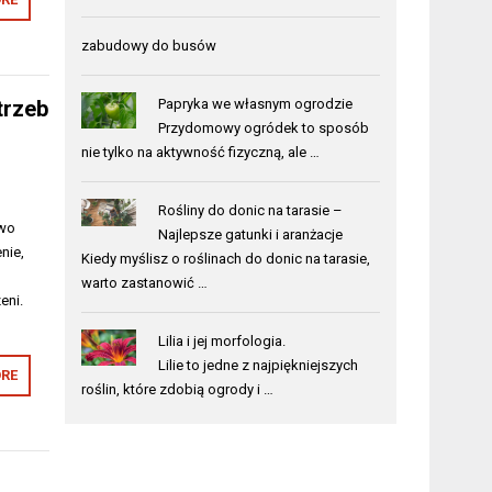
zabudowy do busów
Papryka we własnym ogrodzie
trzeb
Przydomowy ogródek to sposób
nie tylko na aktywność fizyczną, ale …
Rośliny do donic na tarasie –
two
Najlepsze gatunki i aranżacje
nie,
Kiedy myślisz o roślinach do donic na tarasie,
warto zastanowić …
eni.
Lilia i jej morfologia.
Lilie to jedne z najpiękniejszych
RE
roślin, które zdobią ogrody i …