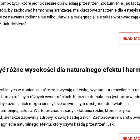
ompozycji, które jednocześnie doświetlają przestrzeń. Zrozumienie, jak łącz
osób, by zachować harmonijną aranżację, ma kluczowe znaczenie dla estetyki 
e zestawienia roślinne nie tylko ułatwiają pielęgnację, ale także wprowadzają
e. Jak dobierać…
READ MO
yć różne wysokości dla naturalnego efektu i harm
ślinnych w donicach, które zachwycają estetyką, wymaga przemyślanej strate
hodzą rośliny o różnych wysokościach. Kluczem do sukcesu jest odpowiedn
 aby każda z nich mogła cieszyć się optymalnym dostępem do światła, a
armonijną całość. Warto poznać zasady układania roślin, które nie tylko
t, ale także zapewnią zdrowy rozwój każdej z nich. Zastosowanie warstwowe
iągnięcie naturalnego efektu, który ożywi każdą przestrzeń. Jak…
READ MO