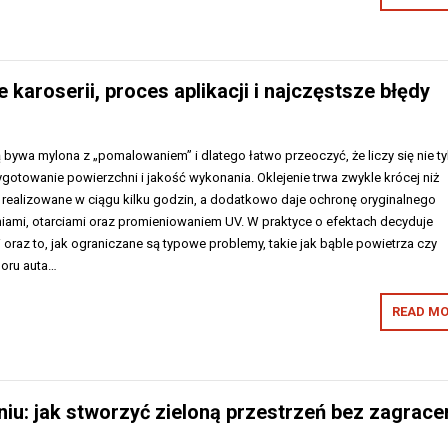
 karoserii, proces aplikacji i najczęstsze błędy
ą bywa mylona z „pomalowaniem” i dlatego łatwo przeoczyć, że liczy się nie ty
ygotowanie powierzchni i jakość wykonania. Oklejenie trwa zwykle krócej niż
ć realizowane w ciągu kilku godzin, a dodatkowo daje ochronę oryginalnego
niami, otarciami oraz promieniowaniem UV. W praktyce o efektach decyduje
 oraz to, jak ograniczane są typowe problemy, takie jak bąble powietrza czy
loru auta…
READ MO
u: jak stworzyć zieloną przestrzeń bez zagracen