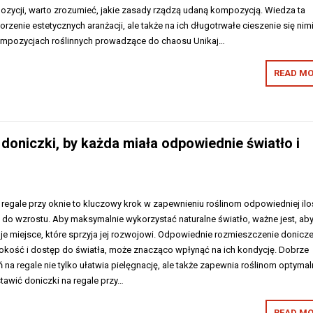
ozycji, warto zrozumieć, jakie zasady rządzą udaną kompozycją. Wiedza ta
orzenie estetycznych aranżacji, ale także na ich długotrwałe cieszenie się nimi
ompozycjach roślinnych prowadzące do chaosu Unikaj…
READ MO
ć doniczki, by każda miała odpowiednie światło i
regale przy oknie to kluczowy krok w zapewnieniu roślinom odpowiedniej ilo
i do wzrostu. Aby maksymalnie wykorzystać naturalne światło, ważne jest, ab
je miejsce, które sprzyja jej rozwojowi. Odpowiednie rozmieszczenie donicze
okość i dostęp do światła, może znacząco wpłynąć na ich kondycję. Dobrze
na regale nie tylko ułatwia pielęgnację, ale także zapewnia roślinom optyma
stawić doniczki na regale przy…
READ MO