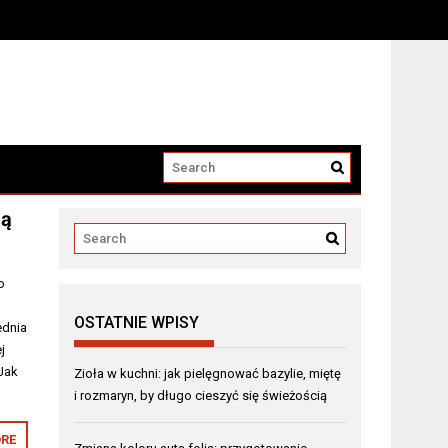
ią
o
OSTATNIE WPISY
ednia
j
 Jak
Zioła w kuchni: jak pielęgnować bazylie, miętę
i rozmaryn, by długo cieszyć się świeżością
RE