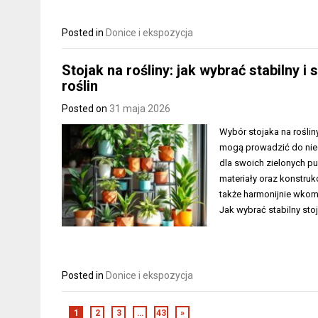
Posted in
Donice i ekspozycja
Stojak na rośliny: jak wybrać stabilny
roślin
Posted on
31 maja 2026
Wybór stojaka na rośli
mogą prowadzić do nieo
dla swoich zielonych pu
materiały oraz konstrukc
także harmonijnie wkomp
Jak wybrać stabilny sto
Posted in
Donice i ekspozycja
1
2
3
…
43
»