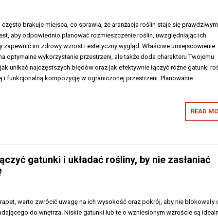
zęsto brakuje miejsca, co sprawia, że aranżacja roślin staje się prawdziwy
st, aby odpowiednio planować rozmieszczenie roślin, uwzględniając ich
y zapewnić im zdrowy wzrost i estetyczny wygląd. Właściwe umiejscowienie
i na optymalne wykorzystanie przestrzeni, ale także doda charakteru Twojemu
 jak unikać najczęstszych błędów oraz jak efektywnie łączyć różne gatunki roś
ą i funkcjonalną kompozycję w ograniczonej przestrzeni. Planowanie
READ MO
czyć gatunki i układać rośliny, by nie zasłaniać
ę
arapet, warto zwrócić uwagę na ich wysokość oraz pokrój, aby nie blokowały
dającego do wnętrza. Niskie gatunki lub te o wzniesionym wzroście są ideal