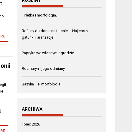
ROŚLINY
yć
i
Firletka i morfologia.
 do
Rośliny do donic na tarasie – Najlepsze
RE
gatunki i aranżacje
Papryka we własnym ogrodzie
onii
Rozmaryn i jego odmiany.
Bazylia i jej morfologia.
gii,
ie
ARCHIWA
j
lipiec 2026
RE