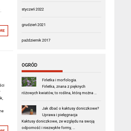
styczeń 2022
.
grudzień 2021
RE
październik 2017
OGRÓD
Firletka i morfologia.
ści
Firletka, znana z pięknych
y
różowych kwiatów, to roślina, którą można …
k,
Jak dbać o kaktusy doniczkowe?
lne
Uprawa i pielęgnacja
Kaktusy doniczkowe, ze względu na swoją
odporność i niezwykłe formy, …
RE