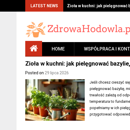
Skip
LATEST NEWS
Zioła w kuchni: jak pielęgnować 
to
content
HOME
WSPÓŁPRACA I KON
Zioła w kuchni: jak pielęgnować bazylie
Posted on
29 lipca 2026
Jeśli chcesz cieszyć si
pielęgnować bazylię, mię
trwałość zależą od od
temperatura to fundamen
popełniamy w ich pielęgn
przygotować odpowied