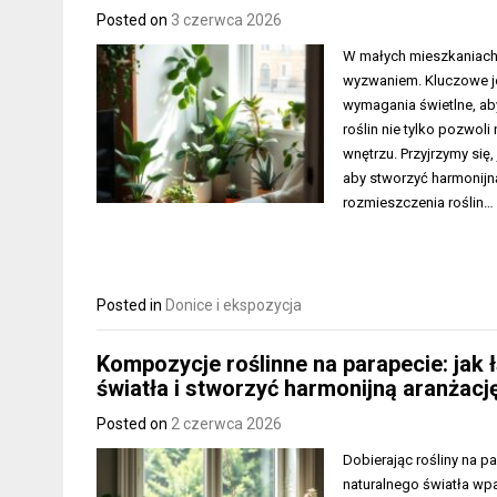
Posted on
3 czerwca 2026
W małych mieszkaniach c
wyzwaniem. Kluczowe je
wymagania świetlne, ab
roślin nie tylko pozwol
wnętrzu. Przyjrzymy się,
aby stworzyć harmonijn
rozmieszczenia roślin…
Posted in
Donice i ekspozycja
Kompozycje roślinne na parapecie: jak łą
światła i stworzyć harmonijną aranżacj
Posted on
2 czerwca 2026
Dobierając rośliny na p
naturalnego światła wpa