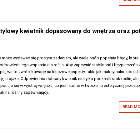
 i stylowy kwietnik dopasowany do wnętrza oraz po
ny może wydawać się prostym zadaniem, ale wiele osób popełnia błędy, które
dpowiedniego wsparcia dla roślin. Aby zapewnić stabilność i bezpieczeńs
pili, warto zwrócić uwagę na kluczowe aspekty, takie jak maksymalne obciąże
ję stojaka. Odpowiednio dobrany kwietnik nie tylko podkreśli urok roślin, ale
onuje się w wystrój wnętrza, co jest istotne w tworzeniu estetycznej przestrz
jak na rośliny zapewniający…
READ MO