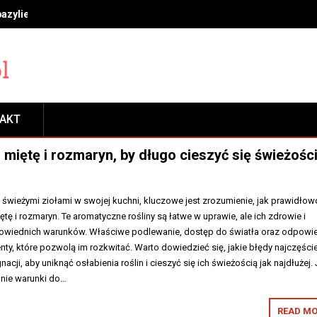
bazylie, miętę i rozmaryn, by długo cieszyć się świeżością
TAKT
, miętę i rozmaryn, by długo cieszyć się świeżośc
ę świeżymi ziołami w swojej kuchni, kluczowe jest zrozumienie, jak prawidłow
tę i rozmaryn. Te aromatyczne rośliny są łatwe w uprawie, ale ich zdrowie i
powiednich warunków. Właściwe podlewanie, dostęp do światła oraz odpowi
ty, które pozwolą im rozkwitać. Warto dowiedzieć się, jakie błędy najczęście
acji, aby uniknąć osłabienia roślin i cieszyć się ich świeżością jak najdłużej.
nie warunki do…
READ MO