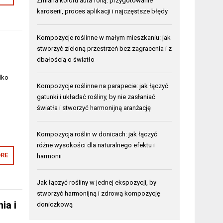
Zmiana koloru auta folią: przygotowanie
karoserii, proces aplikacji i najczęstsze błędy
Kompozycje roślinne w małym mieszkaniu: jak
stworzyć zieloną przestrzeń bez zagracenia i z
dbałością o światło
lko
Kompozycje roślinne na parapecie: jak łączyć
gatunki i układać rośliny, by nie zasłaniać
światła i stworzyć harmonijną aranżację
Kompozycja roślin w donicach: jak łączyć
różne wysokości dla naturalnego efektu i
RE
harmonii
Jak łączyć rośliny w jednej ekspozycji, by
stworzyć harmonijną i zdrową kompozycję
ia i
doniczkową