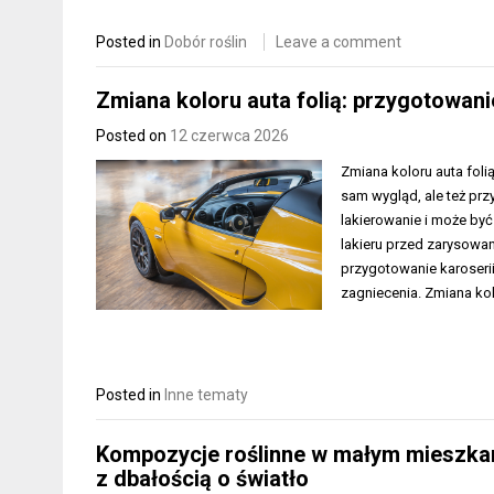
Posted in
Dobór roślin
Leave a comment
Zmiana koloru auta folią: przygotowanie
Posted on
12 czerwca 2026
Zmiana koloru auta foli
sam wygląd, ale też prz
lakierowanie i może by
lakieru przed zarysowa
przygotowanie karoserii
zagniecenia. Zmiana ko
Posted in
Inne tematy
Kompozycje roślinne w małym mieszkani
z dbałością o światło