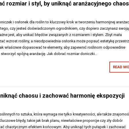
ać rozmiar i styl, by uniknąć aranżacyjnego chao
czek i osłonek dla roślin to kluczowy krok w tworzeniu harmonijnej aranżac
d tego, czy jesteś doświadczonym ogrodnikiem, czy dopiero zaczynasz swoją
ażne jest, aby unikać błędów związanych z rozmiarem i stylem. Zbyt mała
ać wzrost rośliny, a nieodpowiednia osłonka może popsuć estetykę przestrz
jak właściwie dopasować te elementy, aby zapewnić roślinom odpowiednie
 stworzyć spójną aranżację. Jak dobrać rozmiar doniczki…
READ MO
uniknąć chaosu i zachować harmonię ekspozycji
ślinnych to sztuka, która wymaga nie tylko kreatywności, ale także znajomoś
uczowe błędy, takie jak brak planu, niewłaściwe proporcje czy zły dobór
ać chaotycznym efektem końcowym. Aby uniknąć tych pułapek i zachować