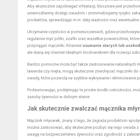
Aby skutecznie zapobiegać infestacji, kluczowe jest przec
uniemożliwimy dostęp owadom i zminimalizujemy ryzyko zakaż
produktów, sprawdzając m.in. daty ważności oraz ewentualn
Utrzymanie czystości w pomieszczeniach, gdzie przechowywan
regularnie myć półki, szafki oraz wszelkie powierzchnie, kt
przyciągać mączniki. Również
usuwanie starych lub uszko
ale staną się również idealnym środowiskiem dla rozwoju szk
Bardzo pomocne może być także zastosowanie naturalnych metod
lawenda czy mięta, mogą skutecznie zniechęcać mączniki do 
owady, które pozwolą na szybkie wykrywanie i eliminowanie p
Podsumowując, podejmując te proste środki ostrożności, moż
zasoby żywności w dobrym stanie.
Jak skutecznie zwalczać mącznika mły
Mącznik młynarek, znany z tego, że zagraża produktom spoży
można zastosować, aby skutecznie pozbyć się tego owada z 
uwagę na bezpieczeństwo żywności oraz zgodność z zalecen