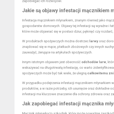
zapobiegać ich rozwojowi.
Jakie są objawy infestacji mącznikiem 
Infestacja mącznikiem młynarkiem, znanym również jako m
gospodarstw domowych. Objawy tej infestacji są wyraźne i 
które może objawiać się w postaci dziur, pęknięć czy rozdarć
W produktach spożywczych można dostrzec
larwy
oraz doros
znajdować się w mące, płatkach zbożowych czy innych suchyc
zauważyć, żerujące na artykułach spożywczych.
Innym istotnym objawem jest obecność
odchodów larw
, któ
wskazywać na długotrwałą infestację, co warto zidentyfiko
spożywczych może być tak wiele, że ulegną
całkowitemu zn
W przypadku podejrzenia infestacji mącznikiem młynarkiem w
produktów, a w razie potrzeby, ich usunięcie oraz dokładne 
infestacji ma kluczowe znaczenie dla ochrony zdrowia oraz z
Jak zapobiegać infestacji mącznika mł
Mącznik młynarka to szkodnik, który może poważnie zaszkod