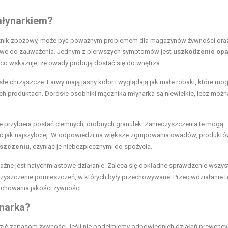
młynarkiem?
ącznik zbożowy, może być poważnym problemem dla magazynów żywności ora
łatwe do zauważenia. Jednym z pierwszych symptomów jest
uszkodzenie op
, co wskazuje, że owady próbują dostać się do wnętrza.
łe chrząszcze. Larwy mają jasny kolor i wyglądają jak małe robaki, które mo
h produktach. Dorosłe osobniki mącznika młynarka są niewielkie, lecz można
re przybiera postać ciemnych, drobnych granulek. Zanieczyszczenia te mogą
wać jak najszybciej. W odpowiedzi na większe zgrupowania owadów, produkt
iszczeniu
, czyniąc je niebezpiecznymi do spożycia.
ażne jest natychmiastowe działanie. Zaleca się dokładne sprawdzenie wszys
oczyszczenie pomieszczeń, w których były przechowywane. Przeciwdziałanie t
achowania jakości żywności.
ynarka?
zić zapasom żywności, jeśli nie podejmiemy odpowiednich działań prewency