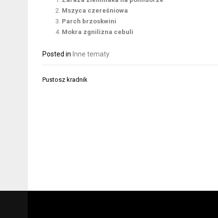
Mszyca czereśniowa
Parch brzoskwini
Mokra zgnilizna cebuli
Posted in
Inne tematy
Nawigacja
Pustosz kradnik
wpisu