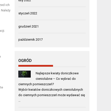
luty 2022
zed ich
 Należy
styczeń 2022
grudzień 2021
cji.
październik 2017
a
OGRÓD
Najlepsze kwiaty doniczkowe
cieniolubne – Co wybrać do
ciemnych pomieszczeń?
te
Wybór kwiatów doniczkowych cieniolubnych
do ciemnych pomieszczeń może wydawać się
…