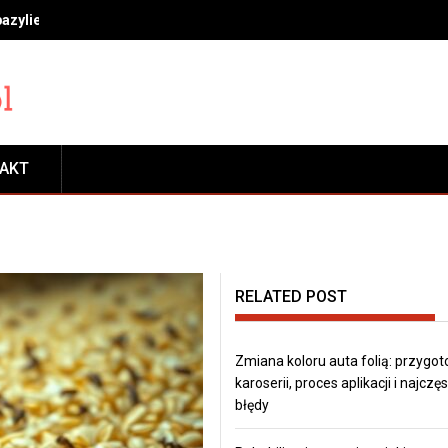
bazylie, miętę i rozmaryn, by długo cieszyć się świeżością
TAKT
RELATED POST
Zmiana koloru auta folią: przygo
karoserii, proces aplikacji i najczę
błędy