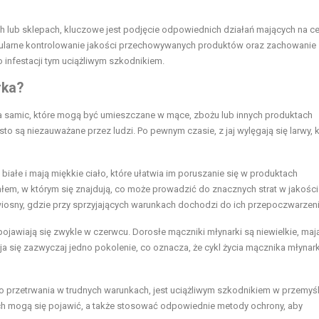
lub sklepach, kluczowe jest podjęcie odpowiednich działań mających na ce
egularne kontrolowanie jakości przechowywanych produktów oraz zachowanie
infestacji tym uciążliwym szkodnikiem.
rka?
ja samic, które mogą być umieszczane w mące, zbożu lub innych produktach
to są niezauważane przez ludzi. Po pewnym czasie, z jaj wylęgają się larwy, 
iałe i mają miękkie ciało, które ułatwia im poruszanie się w produktach
ałem, w którym się znajdują, co może prowadzić do znacznych strat w jakości
wiosny, gdzie przy sprzyjających warunkach dochodzi do ich przepoczwarzeni
jawiają się zwykle w czerwcu. Dorosłe mączniki młynarki są niewielkie, maj
a się zazwyczaj jedno pokolenie, co oznacza, że cykl życia mącznika młynark
do przetrwania w trudnych warunkach, jest uciążliwym szkodnikiem w przemyś
ych mogą się pojawić, a także stosować odpowiednie metody ochrony, aby