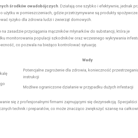
nych środków owadobójczych
. Działają one szybko i efektywnie, jednak pr
do użytku w pomieszczeniach, gdzie przetrzymywane są produkty spożywcze.
zować ryzyko dla zdrowia ludzi i zwierząt domowych.
ne na zasadzie przyciągania mączników młynarków do substancji, która je
dku monitorowania populacji szkodników oraz wczesnego wykrywania infesta
becność, co pozwala na bieżąco kontrolować sytuację.
Wady
Potencjalne zagrożenie dla zdrowia, konieczność przestrzegani
kalę
instrukcji
ego
Możliwe ograniczone działanie w przypadku dużych infestacji
anie się z profesjonalnymi firmami zajmującymi się dezynsekcją. Specjaliści
znych technik i preparatów, co może znacząco zwiększyć szansę na całkowi