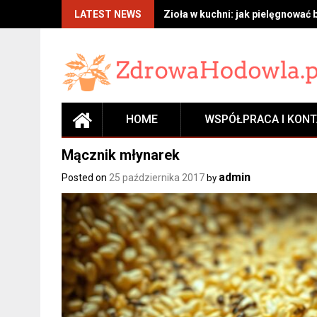
Skip
LATEST NEWS
Zioła w kuchni: jak pielęgnować 
to
content
HOME
WSPÓŁPRACA I KON
Mącznik młynarek
admin
Posted on
25 października 2017
by