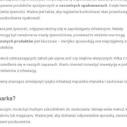
howywanie produktów spożywczych w
szczelnych opakowaniach
. Dzięki tem
enia żywności. Ważne jest także, aby regularnie kontrolować stan przecho
e uszkodzenia opakowań.
a jest żywność, odgrywa istotną rolę w zapobieganiu infestacjom. Należy
óre mogą być narażone na osady żywnościowe, ponieważ to właśnie one mogą
dzonych produktów
jest kluczowe – nie tylko spowodują one nieprzyjemny 
odników.
 odstraszających, takich jak użycie ziół czy olejków eterycznych. Kilka z n
osiedlania się w naszych zapasach. Warto również rozważyć inwestycję w puł
roblemów z infestacją.
emy znacząco zmniejszyć ryzyko infestacji mącznika młynarka i zachować 
narka?
wczym, może być trudnym szkodnikiem do zwalczania. Istnieje wiele metod, 
domu lub magazynu. Ważne jest, aby dobierać odpowiednie sposoby, zwrac
iami producentów.