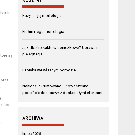
ROŚLINY
lu ich
Bazylia i jej morfologia.
Piołun i jego morfologia.
Jak dbać o kaktusy doniczkowe? Uprawa i
pielęgnacja
które są
Papryka we własnym ogrodzie
 oraz
Nasiona inkrustowane – nowoczesne
a.
podejście do uprawy z doskonałymi efektami
ą
a jest
ARCHIWA
le
lipiec 2026