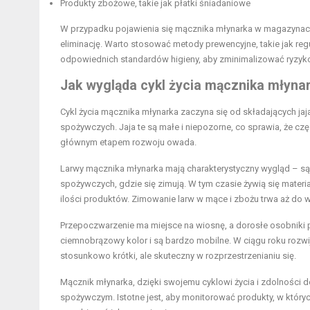
Produkty zbożowe, takie jak płatki śniadaniowe
W przypadku pojawienia się mącznika młynarka w magazynach 
eliminację. Warto stosować metody prewencyjne, takie jak r
odpowiednich standardów higieny, aby zminimalizować ryzyko 
Jak wygląda cykl życia mącznika młyna
Cykl życia mącznika młynarka zaczyna się od składających ja
spożywczych. Jaja te są małe i niepozorne, co sprawia, że częs
głównym etapem rozwoju owada.
Larwy mącznika młynarka mają charakterystyczny wygląd – są b
spożywczych, gdzie się zimują. W tym czasie żywią się materi
ilości produktów. Zimowanie larw w mące i zbożu trwa aż do 
Przepoczwarzenie ma miejsce na wiosnę, a dorosłe osobniki po
ciemnobrązowy kolor i są bardzo mobilne. W ciągu roku rozwij
stosunkowo krótki, ale skuteczny w rozprzestrzenianiu się.
Mącznik młynarka, dzięki swojemu cyklowi życia i zdolności 
spożywczym. Istotne jest, aby monitorować produkty, w któr