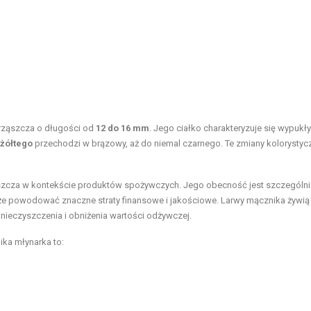
hrząszcza o długości od
12 do 16 mm
. Jego ciałko charakteryzuje się wypukł
żółtego
przechodzi w brązowy, aż do niemal czarnego. Te zmiany kolorystyc
aszcza w kontekście produktów spożywczych. Jego obecność jest szczególni
że powodować znaczne straty finansowe i jakościowe. Larwy mącznika żywią 
nieczyszczenia i obniżenia wartości odżywczej.
ika młynarka to: