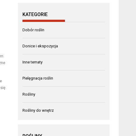
KATEGORIE
Dobór roślin
Donice i ekspozycja
ym
Inne tematy
zne
Pielęgnacja roślin
e
się
Rośliny
Rośliny do wnętrz