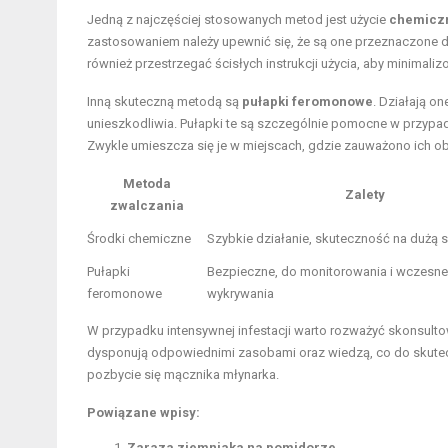
Jedną z najczęściej stosowanych metod jest użycie
chemicz
zastosowaniem należy upewnić się, że są one przeznaczone 
również przestrzegać ścisłych instrukcji użycia, aby minimali
Inną skuteczną metodą są
pułapki feromonowe
. Działają o
unieszkodliwia. Pułapki te są szczególnie pomocne w przypa
Zwykle umieszcza się je w miejscach, gdzie zauważono ich o
Metoda
Zalety
zwalczania
Środki chemiczne
Szybkie działanie, skuteczność na dużą s
Pułapki
Bezpieczne, do monitorowania i wczesn
feromonowe
wykrywania
W przypadku intensywnej infestacji warto rozważyć skonsultow
dysponują odpowiednimi zasobami oraz wiedzą, co do skutec
pozbycie się mącznika młynarka.
Powiązane wpisy:
Zaraza ziemniaka na pomidorze