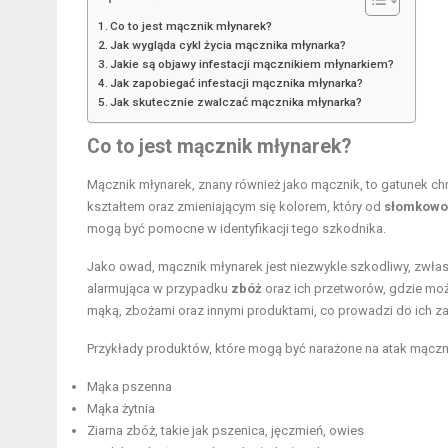
Co to jest mącznik młynarek?
Jak wygląda cykl życia mącznika młynarka?
Jakie są objawy infestacji mącznikiem młynarkiem?
Jak zapobiegać infestacji mącznika młynarka?
Jak skutecznie zwalczać mącznika młynarka?
Co to jest mącznik młynarek?
Mącznik młynarek, znany również jako mącznik, to gatunek c
kształtem oraz zmieniającym się kolorem, który od
słomkowo
mogą być pomocne w identyfikacji tego szkodnika.
Jako owad, mącznik młynarek jest niezwykle szkodliwy, zwł
alarmująca w przypadku
zbóż
oraz ich przetworów, gdzie mo
mąką, zbożami oraz innymi produktami, co prowadzi do ich za
Przykłady produktów, które mogą być narażone na atak mączn
Mąka pszenna
Mąka żytnia
Ziarna zbóż, takie jak pszenica, jęczmień, owies