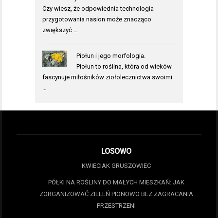
Czy wiesz, że odpowiednia technologia
przygotowania nasion może znacząco
zwiększyć …
Piołun i jego morfologia.
Piołun to roślina, która od wieków
fascynuje miłośników ziołolecznictwa swoimi
…
LOSOWO
KWIECIAK GRUSZOWIEC
PÓŁKI NA ROŚLINY DO MAŁYCH MIESZKAŃ: JAK
ZORGANIZOWAĆ ZIELEŃ PIONOWO BEZ ZAGRACANIA
PRZESTRZENI