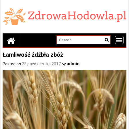
Skip
to
content
Łamliwość źdźbła zbóż
admin
Posted on
23 października 2017
by