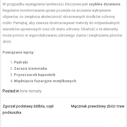
W przypadku wystąpienia łamliwości, kluczowe jest
szybkie działanie
.
Regularne monitorowanie upraw pozwala na wczesne wykrywanie
objawów, co zwiększa skuteczność stosowanych środków ochrony
roślin. Pamiętaj, aby zawsze dostosowywać metody do indywidualnych
warunków uprawowych oraz ich stanu zdrowia. Dbałość o te elementy
może pomóc w wyprodukowaniu zdrowego ziarna i zwiększeniu plonów
zbóż.
Powiązane wpisy:
Pędraki
Zaraza ziemniaka
Pryszczarek kapustnik
Więdnięcie fuzaryjne motylkowych
Posted in
Inne tematy
Nawigacja
Zgorzel podstawy źdźbła, czyli
Mączniak prawdziwy zbóż i traw
wpisu
podsuszka