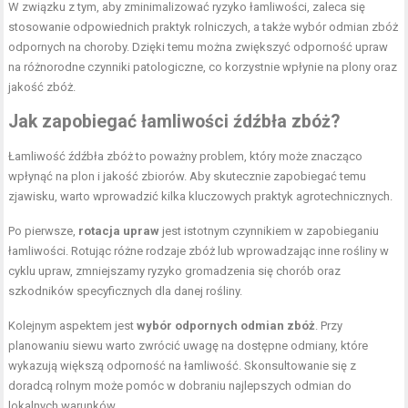
W związku z tym, aby zminimalizować ryzyko łamliwości, zaleca się
stosowanie odpowiednich praktyk rolniczych, a także wybór odmian zbóż
odpornych na choroby. Dzięki temu można zwiększyć odporność upraw
na różnorodne czynniki patologiczne, co korzystnie wpłynie na plony oraz
jakość zbóż.
Jak zapobiegać łamliwości źdźbła zbóż?
Łamliwość źdźbła zbóż to poważny problem, który może znacząco
wpłynąć na plon i jakość zbiorów. Aby skutecznie zapobiegać temu
zjawisku, warto wprowadzić kilka kluczowych praktyk agrotechnicznych.
Po pierwsze,
rotacja upraw
jest istotnym czynnikiem w zapobieganiu
łamliwości. Rotując różne rodzaje zbóż lub wprowadzając inne rośliny w
cyklu upraw, zmniejszamy ryzyko gromadzenia się chorób oraz
szkodników specyficznych dla danej rośliny.
Kolejnym aspektem jest
wybór odpornych odmian zbóż
. Przy
planowaniu siewu warto zwrócić uwagę na dostępne odmiany, które
wykazują większą odporność na łamliwość. Skonsultowanie się z
doradcą rolnym może pomóc w dobraniu najlepszych odmian do
lokalnych warunków.