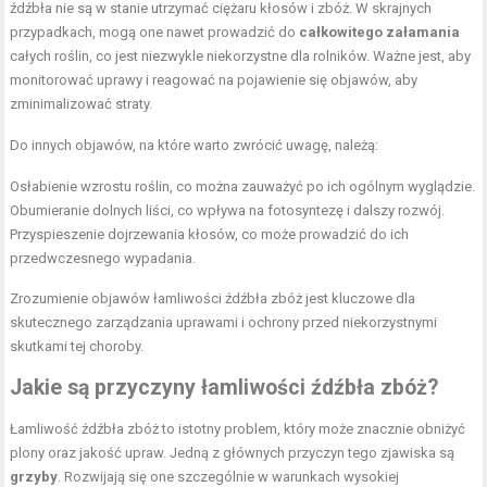
źdźbła nie są w stanie utrzymać ciężaru kłosów i zbóż. W skrajnych
przypadkach, mogą one nawet prowadzić do
całkowitego załamania
całych roślin, co jest niezwykle niekorzystne dla rolników. Ważne jest, aby
monitorować uprawy i reagować na pojawienie się objawów, aby
zminimalizować straty.
Do innych objawów, na które warto zwrócić uwagę, należą:
Osłabienie wzrostu roślin, co można zauważyć po ich ogólnym wyglądzie.
Obumieranie dolnych liści, co wpływa na fotosyntezę i dalszy rozwój.
Przyspieszenie dojrzewania kłosów, co może prowadzić do ich
przedwczesnego wypadania.
Zrozumienie objawów łamliwości źdźbła zbóż jest kluczowe dla
skutecznego zarządzania uprawami i ochrony przed niekorzystnymi
skutkami tej choroby.
Jakie są przyczyny łamliwości źdźbła zbóż?
Łamliwość źdźbła zbóż to istotny problem, który może znacznie obniżyć
plony oraz jakość upraw. Jedną z głównych przyczyn tego zjawiska są
grzyby
. Rozwijają się one szczególnie w warunkach wysokiej