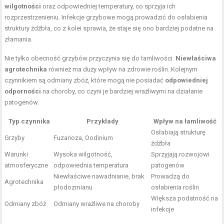
wilgotności
oraz odpowiedniej temperatury, co sprzyja ich
rozprzestrzenieniu. Infekcje grzybowe mogą prowadzić do osłabienia
struktury źdźbła, co z kolei sprawia, że staje się ono bardziej podatne na
złamania.
Nie tylko obecność grzybów przyczynia się do łamliwości.
Niewłaściwa
agrotechnika
również ma duży wpływ na zdrowie roślin. Kolejnym
czynnikiem są odmiany zbóż, które mogą nie posiadać
odpowiedniej
odporności
na choroby, co czyni je bardziej wrażliwymi na działanie
patogenów.
Typ czynnika
Przykłady
Wpływ na łamliwość
Osłabiają strukturę
Grzyby
Fuzarioza, Oodinium
źdźbła
Warunki
Wysoka wilgotność,
Sprzyjają rozwojowi
atmosferyczne
odpowiednia temperatura
patogenów
Niewłaściwe nawadnianie, brak
Prowadzą do
Agrotechnika
płodozmianu
osłabienia roślin
Większa podatność na
Odmiany zbóż
Odmiany wrażliwe na choroby
infekcje