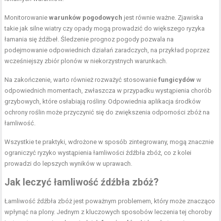
Monitorowanie
warunków pogodowych
jest równie ważne. Zjawiska
takie jak silne wiatry czy opady mogą prowadzić do większego ryzyka
łamania się źdźbeł. Śledzenie prognoz pogody pozwala na
podejmowanie odpowiednich działań zaradczych, na przykład poprzez
wcześniejszy zbiór plonów w niekorzystnych warunkach.
Na zakończenie, warto również rozważyć stosowanie
fungicydów
w
odpowiednich momentach, zwłaszcza w przypadku wystąpienia chorób
grzybowych, które osłabiają rośliny. Odpowiednia aplikacja środków
ochrony roślin może przyczynić się do zwiększenia odporności zbóż na
łamliwość.
Wszystkie te praktyki, wdrożone w sposób zintegrowany, mogą znacznie
ograniczyć ryzyko wystąpienia łamliwości źdźbła zbóż, co z kolei
prowadzi do lepszych wyników w uprawach.
Jak leczyć łamliwość źdźbła zbóż?
Łamliwość źdźbła zbóż jest poważnym problemem, który może znacząco
wpłynąć na plony. Jednym z kluczowych sposobów leczenia tej choroby