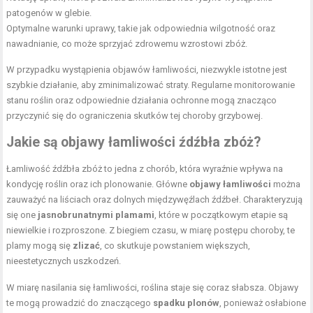
patogenów w glebie.
Optymalne warunki uprawy, takie jak odpowiednia wilgotność oraz
nawadnianie, co może sprzyjać zdrowemu wzrostowi zbóż.
W przypadku wystąpienia objawów łamliwości, niezwykle istotne jest
szybkie działanie, aby zminimalizować straty. Regularne monitorowanie
stanu roślin oraz odpowiednie działania ochronne mogą znacząco
przyczynić się do ograniczenia skutków tej choroby grzybowej.
Jakie są objawy łamliwości źdźbła zbóż?
Łamliwość źdźbła zbóż to jedna z chorób, która wyraźnie wpływa na
kondycję roślin oraz ich plonowanie. Główne
objawy łamliwości
można
zauważyć na liściach oraz dolnych międzywęźlach źdźbeł. Charakteryzują
się one
jasnobrunatnymi plamami
, które w początkowym etapie są
niewielkie i rozproszone. Z biegiem czasu, w miarę postępu choroby, te
plamy mogą się
zlizać
, co skutkuje powstaniem większych,
nieestetycznych uszkodzeń.
W miarę nasilania się łamliwości, roślina staje się coraz słabsza. Objawy
te mogą prowadzić do znaczącego
spadku plonów
, ponieważ osłabione