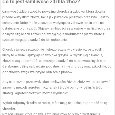
Co to jest łamliwość źdźbła zbóż?
Łamliwość źdźbła zbóż to poważna choroba grzybowa, która dotyka
przede wszystkim zboża, takie jak pszenica, jęczmień oraz żyto. Jest to
schorzenie, które może znacząco wpłynąć na zdrowie roślin oraz na
ostateczne plony z pól. Objawy łamliwości są wyraźne — na liściach oraz
dolnych częściach źdźbeł pojawiają się jasnobrunatne plamy, które z
czasem mogą prowadzić do ich osłabienia.
Choroba ta jest szczególnie niebezpieczna w okresie wzrostu roślin,
kiedy to warunki sprzyjają rozwojowi grzyba. W wyniku jej działania,
zboża tracą odporność, co może prowadzić do nieodwracalnych strat.
Osłabione rośliny są bardziej podatne na inne choroby oraz szkodniki, co
dodatkowo zwiększa ryzyko obniżenia plonów.
Aby skutecznie przeciwdziałać łamliwości źdźbła zbóż, warto stosować
zarówno metody agrotechniczne, jak i środki ochrony roślin. Wśród
strategii agrotechnicznych można wymienić:
Wybór odpornych odmian roślin, które mają naturalną odporność na tę
chorobę.
Rotację upraw, która pozwala zminimalizować ryzyko wystąpienia