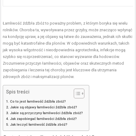
Łamliwość źdźbła zbóż to poważny problem, z którym boryka się wielu
rolników. Choroba ta, wywoływana przez grzyby, może znacząco wpłynąć
na kondycję upraw, a jej objawy są łatwe do zauważenia, jednak ich skutki
mogą być katastrofalne dla plonów. W odpowiednich warunkach, takich
jak wysoka wilgotność i nieodpowiednia agrotechnika, infekcje mogą
szybko się rozprzestrzeniać, co stanowi wyzwanie dla hodowców.
Zrozumienie przyczyn łamliwości, objawów oraz skutecznych metod
zapobiegania i leczenia tej choroby jest kluczowe dla utrzymania
zdrowych zbóż i maksymalizacji plonów.
Spis treści
Co to jest łamliwość źdźbła zbóż?
Jakie są objawy łamliwości źdźbła zbóż?
Jakie są przyczyny łamliwości źdźbła zbóż?
Jak zapobiegać łamliwości źdźbła zbóż?
Jak leczyć łamliwość źdźbła zbóż?