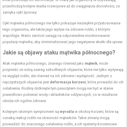
przechodzą kolejne stadia rozwojowe aż do osiągnięcia dorosłości, co
zamyka cykl życiowy.
Cykl mątwika północnego nie tylko pokazuje niezwykłe przystosowania
tego organizmu, ale także jego wpływ na zdrowie roślin, z którymi
współżyje. Warto zwrócić uwagę na odpowiednie monitorowanie
populacji mątwika, aby zminimalizować jego negatywne skutki dla upraw.
Jakie są objawy ataku mątwika północnego?
Atak mątwika północnego, znanego również jako
mątwik
, może
przynieść ze sobą szereg szkodliwych objawów, które nie tylko wpływają
na wygląd roślin, ale również na ich zdrowie i wydajność. Jednym z
najczęstszych objawów jest
deformacja korzeni
, która prowadzi do ich
osłabienia. Rośliny dotknięte tym pasożytem mogą nie być w stanie
prawidłowo pobierać wody i składników odżywczych, co w rezultacie
obniża ich ogólne zdrowie.
Kolejnym istotnym symptomem są
wyrośla
w okolicy korzeni, które są
oznaką reakcji roślin na obecność mątwików. Takie zmiany mogą
prowadzić do znacznego osłabienia roślin, a ich systemy korzeniowe