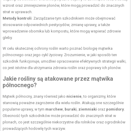
wzrost oraz zmniejszenie plonów, które mogą prowadzić do znacznych
strat w uprawach.
Metody kontroli
: Zarządzanie tym szkodnikiem może obejmować
stosowanie odpowiednich pestycydów, zmianę uprawy, a także
wprowadzenie obornika lub kompostu, które mogą wspierać zdrowie
gleby.
W celu skutecznej ochrony roślin warto poznać biologię mątwika
północnego oraz jego cykl życiowy. Zrozumienie, w jaki sposób ten
szkodnik funkcjonuje, umożliwi opracowanie efektywnych strategii walki,
co jest istotne dla utrzymania zdrowia roślin oraz poprawy ich plonów.
Jakie rośliny są atakowane przez mątwika
północnego?
Mątwik północny, znany również jako
nicienie
, to organizmy, które
stanowią poważne zagrożenie dla wielu roślin. Atakują one szczególnie
popularne uprawy, w tym
marchew
,
buraki
,
ziemniaki
oraz
pomidory
.
Obecność tych szkodników może prowadzić do znacznych strat w
plonach, co jest szczególnie niekorzystne dla rolników oraz ogrodników
prowadzących hodowlę tych warzyw.