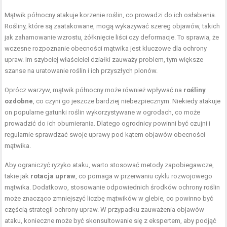
Mątwik północny atakuje korzenie roślin, co prowadzi do ich osłabienia.
Rośliny, które są zaatakowane, mogą wykazywać szereg objawów, takich
jak zahamowanie wzrostu, żółknięcie liści czy deformacje. To sprawia, że
wczesne rozpoznanie obecności mątwika jest kluczowe dla ochrony
upraw. Im szybciej właściciel działki zauważy problem, tym większe
szanse na uratowanie roślin i ich przyszłych plonów.
Oprócz warzyw, mątwik północny może również wpływać na
rośliny
ozdobne
, co czyni go jeszcze bardziej niebezpiecznym. Niekiedy atakuje
on popularne gatunki roślin wykorzystywane w ogrodach, co może
prowadzić do ich obumierania. Dlatego ogrodnicy powinni być czujni i
regularnie sprawdzać swoje uprawy pod kątem objawów obecności
mątwika.
Aby ograniczyć ryzyko ataku, warto stosować metody zapobiegawcze,
takie jak
rotacja upraw
, co pomaga w przerwaniu cyklu rozwojowego
mątwika. Dodatkowo, stosowanie odpowiednich środków ochrony roślin
może znacząco zmniejszyć liczbę mątwików w glebie, co powinno być
częścią strategii ochrony upraw. W przypadku zauważenia objawów
ataku, konieczne może być skonsultowanie się z ekspertem, aby podjąć