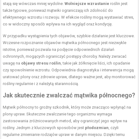
stają się wówczas mniej wydolne.
Wolniejsze wzrastanie
roślin jest
także typowe, ponieważ mątwiki ograniczają ich zdolność do
efektywnego wzrostu i rozwoju. W efekcie rośliny mogą wystawiać stres,
co w widoczny sposób wpływa na ich wygląd oraz kondycję.
W przypadku wystąpienia tych objawów, szybkie działanie jest kluczowe.
Wczesne rozpoznanie objawów mątwika północnego jest niezwykle
istotne, ponieważ pozwala na podjęcie odpowiednich działań
ochronnych, mogących ograniczyć postępy choroby. Należy zwracać
uwagę na
objawy stresu roślin
, takie jak żółknięcie liści, ich opadanie
czy spowolnienie wzrostu. Odpowiednia diagnostyka i interwencja mogą
uratować plony oraz zdrowie upraw, dlatego ważne jest, aby monitorować
rośliny regularnie i z należytą starannością.
Jak skutecznie zwalczać mątwika północnego?
Mątwik północny to groźny szkodnik, który może znacząco wpłynąć na
plony upraw. Skuteczne zwalczanie tego organizmu wymaga
zastosowania zróżnicowanych metod, aby ograniczyć jego wpływ na
rośliny. Jednym z kluczowych sposobów jest
płodozmian
, czyli
regularne zmienianie rodzajów upraw w danym miejscu. Dzięki temu