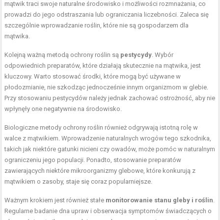
mątwik traci swoje naturalne środowisko i możliwości rozmnażania, co
prowadzi do jego odstraszania lub ograniczania liczebności. Zaleca się
szczególnie wprowadzanie roślin, które nie są gospodarzem dla
mątwika.
Kolejną ważną metodą ochrony roślin są
pestycydy
. Wybór
odpowiednich preparatów, które działają skutecznie na mątwika, jest
kluczowy. Warto stosować środki, które mogą być używane w
płodozmianie, nie szkodząc jednocześnie innym organizmom w glebie.
Przy stosowaniu pestycydów należy jednak zachować ostrożność, aby nie
wpłynęły one negatywnie na środowisko.
Biologiczne metody ochrony roślin również odgrywają istotną rolę w
walce z mątwikiem. Wprowadzenie naturalnych wrogów tego szkodnika,
takich jak niektóre gatunki nicieni czy owadów, może pomóc w naturalnym
ograniczeniu jego populacji. Ponadto, stosowanie preparatów
zawierających niektóre mikroorganizmy glebowe, które konkurują z
mątwikiem o zasoby, staje się coraz popularniejsze.
Ważnym krokiem jest również stałe
monitorowanie stanu gleby i roślin
.
Regularne badanie dna upraw i obserwacja symptomów świadczących o