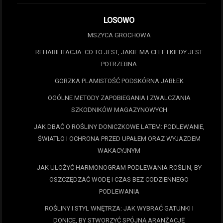
LOSOWO
MSZYCA GROCHOWA
REHABILITACJA: CO TO JEST, JAKIE MA CELE I KIEDY JEST
POTRZEBNA
GORZKA PLAMISTOŚĆ PODSKÓRNA JABŁEK
OGÓLNE METODY ZAPOBIEGANIA I ZWALCZANIA
SZKODNIKÓW MAGAZYNOWYCH
JAK DBAĆ O ROŚLINY DONICZKOWE LATEM: PODLEWANIE,
ŚWIATŁO I OCHRONA PRZED UPAŁEM ORAZ WYJAZDEM
WAKACYJNYM
JAK UŁOŻYĆ HARMONOGRAM PODLEWANIA ROŚLIN, BY
OSZCZĘDZAĆ WODĘ I CZAS BEZ CODZIENNEGO
PODLEWANIA
ROŚLINY I STYL WNĘTRZA: JAK WYBRAĆ GATUNKI I
DONICE, BY STWORZYĆ SPÓJNĄ ARANŻACJĘ