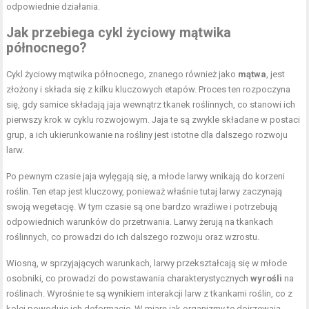
odpowiednie działania.
Jak przebiega cykl życiowy mątwika
północnego?
Cykl życiowy mątwika północnego, znanego również jako
mątwa
, jest
złożony i składa się z kilku kluczowych etapów. Proces ten rozpoczyna
się, gdy samice składają jaja wewnątrz tkanek roślinnych, co stanowi ich
pierwszy krok w cyklu rozwojowym. Jaja te są zwykle składane w postaci
grup, a ich ukierunkowanie na rośliny jest istotne dla dalszego rozwoju
larw.
Po pewnym czasie jaja wylęgają się, a młode larwy wnikają do korzeni
roślin. Ten etap jest kluczowy, ponieważ właśnie tutaj larwy zaczynają
swoją wegetację. W tym czasie są one bardzo wrażliwe i potrzebują
odpowiednich warunków do przetrwania. Larwy żerują na tkankach
roślinnych, co prowadzi do ich dalszego rozwoju oraz wzrostu.
Wiosną, w sprzyjających warunkach, larwy przekształcają się w młode
osobniki, co prowadzi do powstawania charakterystycznych
wyrośli
na
roślinach. Wyrośnie te są wynikiem interakcji larw z tkankami roślin, co z
kolei powoduje ich deformacje. W miarę jak organizmy te dojrzewają,