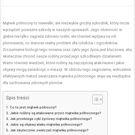
Mątwik północny to niewielki, ale niezwykle groźny szkodnik, który może
wyrządzić poważne szkody w naszych uprawach. Jego obecność w
glebie nie tylko zagraża zdrowiu roślin, ale również wpływa na ich
plonowanie, co stanowi realny problem dla rolników i ogrodników.
Zrozumienie biologii tego nicienia oraz cyklu jego życia jest kluczowe, aby
skutecznie chronić nasze rośliny przed jego szkodliwym działaniem.
Warto również wiedzieć, które rośliny są najczęściej atakowane i jakie
objawy mogą świadczyć o inwazji. W obliczu tego zagrożenia, wdrożenie
efektywnych metod zwalczania mątwika północnego staje się niezbędne
dla zachowania zdrowych plonów.
Spis treści
Co to jest mątwik północny?
Jakie rośliny są atakowane przez mątwika północnego?
Jak przebiega cykl życiowy mątwika północnego?
Jakie są objawy ataku mątwika północnego?
Jak skutecznie zwalczać mątwika północnego?