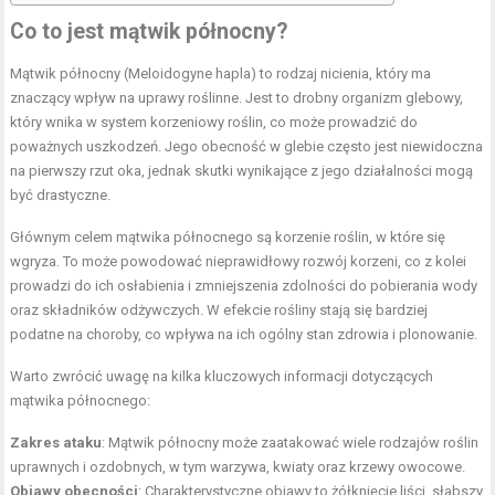
Co to jest mątwik północny?
Mątwik północny (Meloidogyne hapla) to rodzaj nicienia, który ma
znaczący wpływ na uprawy roślinne. Jest to drobny organizm glebowy,
który wnika w system korzeniowy roślin, co może prowadzić do
poważnych uszkodzeń. Jego obecność w glebie często jest niewidoczna
na pierwszy rzut oka, jednak skutki wynikające z jego działalności mogą
być drastyczne.
Głównym celem mątwika północnego są korzenie roślin, w które się
wgryza. To może powodować nieprawidłowy rozwój korzeni, co z kolei
prowadzi do ich osłabienia i zmniejszenia zdolności do pobierania wody
oraz składników odżywczych. W efekcie rośliny stają się bardziej
podatne na choroby, co wpływa na ich ogólny stan zdrowia i plonowanie.
Warto zwrócić uwagę na kilka kluczowych informacji dotyczących
mątwika północnego:
Zakres ataku
: Mątwik północny może zaatakować wiele rodzajów roślin
uprawnych i ozdobnych, w tym warzywa, kwiaty oraz krzewy owocowe.
Objawy obecności
: Charakterystyczne objawy to żółknięcie liści, słabszy