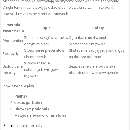
obecności mątwika pozwalają na szybsze reagowanie na zagrożenie.
Dzięki temu można podjąć odpowiednie działania zanim szkodnik
spowoduje znaczne straty w uprawach.
Metoda
Opis
Zalety
zwalczania
Zmiana rodzajów upraw w
Ogranicza możliwości
Płodozmian
danym miejscu
rozmnażania mątwika
Stosowanie preparatów
Skutecznie zabijają mątwika, gdy
Pesticydy
chemicznych
są dobrze dobrane
Wprowadzenie
Biologiczne
Bezpieczne dla środowiska,
naturalnych wrogów
metody
długoterminowe rozwiązanie
mątwika
Powiązane wpisy:
Pędraki
Łokaś garbatek
Chowacz podobnik
Mszyca śliwowo-chmielowa
Posted in
Inne tematy