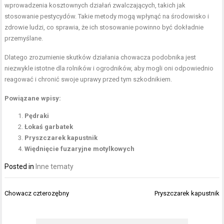
wprowadzenia kosztownych działań zwalczających, takich jak
stosowanie pestycydów. Takie metody mogą wpłynąć na środowisko i
zdrowie ludzi, co sprawia, że ich stosowanie powinno być dokładnie
przemyślane.
Dlatego zrozumienie skutków działania chowacza podobnika jest
niezwykle istotne dla rolników i ogrodników, aby mogli oni odpowiednio
reagować i chronić swoje uprawy przed tym szkodnikiem.
Powiązane wpisy:
Pędraki
Łokaś garbatek
Pryszczarek kapustnik
Więdnięcie fuzaryjne motylkowych
Posted in
Inne tematy
Nawigacja
Chowacz czterozębny
Pryszczarek kapustnik
wpisu