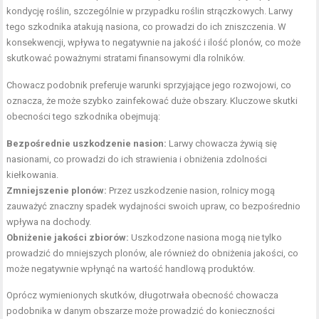
kondycję roślin, szczególnie w przypadku roślin strączkowych. Larwy
tego szkodnika atakują nasiona, co prowadzi do ich zniszczenia. W
konsekwencji, wpływa to negatywnie na jakość i ilość plonów, co może
skutkować poważnymi stratami finansowymi dla rolników.
Chowacz podobnik preferuje warunki sprzyjające jego rozwojowi, co
oznacza, że może szybko zainfekować duże obszary. Kluczowe skutki
obecności tego szkodnika obejmują:
Bezpośrednie uszkodzenie nasion:
Larwy chowacza żywią się
nasionami, co prowadzi do ich strawienia i obniżenia zdolności
kiełkowania.
Zmniejszenie plonów:
Przez uszkodzenie nasion, rolnicy mogą
zauważyć znaczny spadek wydajności swoich upraw, co bezpośrednio
wpływa na dochody.
Obniżenie jakości zbiorów:
Uszkodzone nasiona mogą nie tylko
prowadzić do mniejszych plonów, ale również do obniżenia jakości, co
może negatywnie wpłynąć na wartość handlową produktów.
Oprócz wymienionych skutków, długotrwała obecność chowacza
podobnika w danym obszarze może prowadzić do konieczności