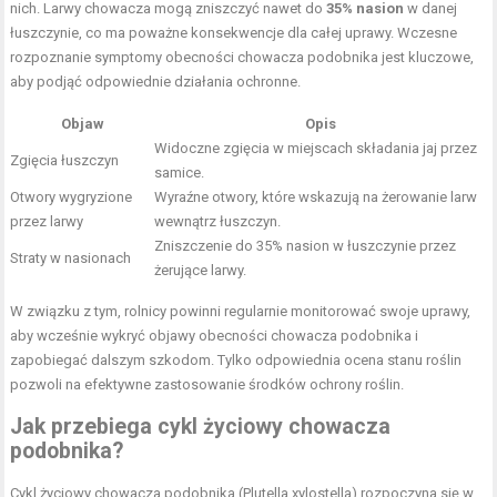
nich. Larwy chowacza mogą zniszczyć nawet do
35% nasion
w danej
łuszczynie, co ma poważne konsekwencje dla całej uprawy. Wczesne
rozpoznanie symptomy obecności chowacza podobnika jest kluczowe,
aby podjąć odpowiednie działania ochronne.
Objaw
Opis
Widoczne zgięcia w miejscach składania jaj przez
Zgięcia łuszczyn
samice.
Otwory wygryzione
Wyraźne otwory, które wskazują na żerowanie larw
przez larwy
wewnątrz łuszczyn.
Zniszczenie do 35% nasion w łuszczynie przez
Straty w nasionach
żerujące larwy.
W związku z tym, rolnicy powinni regularnie monitorować swoje uprawy,
aby wcześnie wykryć objawy obecności chowacza podobnika i
zapobiegać dalszym szkodom. Tylko odpowiednia ocena stanu roślin
pozwoli na efektywne zastosowanie środków ochrony roślin.
Jak przebiega cykl życiowy chowacza
podobnika?
Cykl życiowy chowacza podobnika (Plutella xylostella) rozpoczyna się w