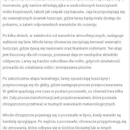
momencie, gdy samice składają jajka w uszkodzonych łuszczynach
roślin krzyżowych, takich jak rzepak czy kapusta. Jaja te przyczepiają się
do wewnętrznych ścianek łuszczyn, gdzie larwy będą miały dostęp do
pokarmu, a zatem odpowiednich warunków do rozwoju.
Po kilku dniach, w zależności od warunków atmosferycznych, następuje
wyklucie się larw. Młode larwy chowacza zaczynają żerować wewnątrz
łuszczyn, gdzie żywią się nasionami oraz tkankami roślinnymi. Ten etap
jest kluczowy dla ich rozwoju, ponieważ daje im niezbędne składniki
odżywcze. Larwy są bardzo szkodliwe dla roślin, gdyż ich działalność
prowadzi do osłabienia roślin i zmniejszenia plonów.
Po zakończeniu etapu larwalnego, larwy opuszczają łuszczyny i
przymocowują się do gleby, gdzie następuje proces przepoczwarzenia.
W glebie spędzają one czas w postaci poczwarki, co również trwa kilka
dni. Cały proces transformacji jest przystosowaniem, które pozwala
chrząszczom przetrwać w trudnych warunkach meteorologicznych.
Młode chrząszcze pojawiają się z poczwarki w lipcu, kiedy warunki są
bardziej sprzyjające. Po wyjściu z poczwarki, chowacze przygotowują się
do zimowania, które odbywa się w ściółce liściastej lub w innych