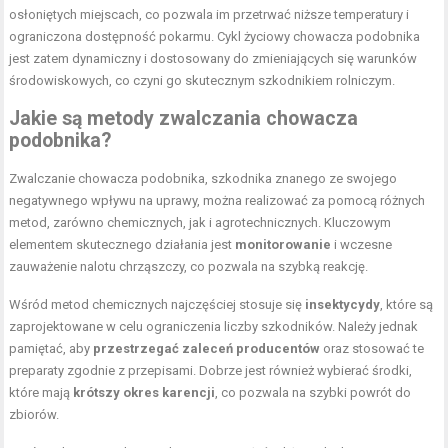
osłoniętych miejscach, co pozwala im przetrwać niższe temperatury i
ograniczona dostępność pokarmu. Cykl życiowy chowacza podobnika
jest zatem dynamiczny i dostosowany do zmieniających się warunków
środowiskowych, co czyni go skutecznym szkodnikiem rolniczym.
Jakie są metody zwalczania chowacza
podobnika?
Zwalczanie chowacza podobnika, szkodnika znanego ze swojego
negatywnego wpływu na uprawy, można realizować za pomocą różnych
metod, zarówno chemicznych, jak i agrotechnicznych. Kluczowym
elementem skutecznego działania jest
monitorowanie
i wczesne
zauważenie nalotu chrząszczy, co pozwala na szybką reakcję.
Wśród metod chemicznych najczęściej stosuje się
insektycydy
, które są
zaprojektowane w celu ograniczenia liczby szkodników. Należy jednak
pamiętać, aby
przestrzegać zaleceń producentów
oraz stosować te
preparaty zgodnie z przepisami. Dobrze jest również wybierać środki,
które mają
krótszy okres karencji
, co pozwala na szybki powrót do
zbiorów.