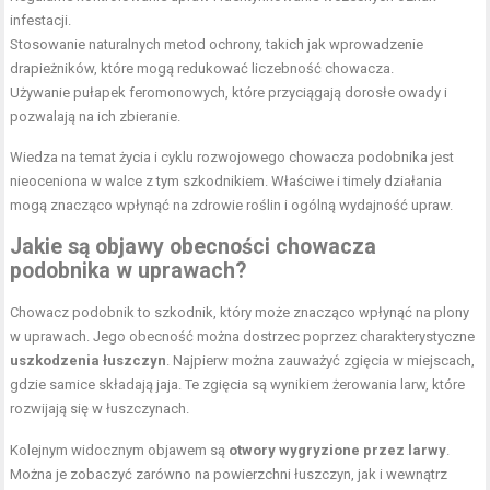
infestacji.
Stosowanie naturalnych metod ochrony, takich jak wprowadzenie
drapieżników, które mogą redukować liczebność chowacza.
Używanie pułapek feromonowych, które przyciągają dorosłe owady i
pozwalają na ich zbieranie.
Wiedza na temat życia i cyklu rozwojowego chowacza podobnika jest
nieoceniona w walce z tym szkodnikiem. Właściwe i timely działania
mogą znacząco wpłynąć na zdrowie roślin i ogólną wydajność upraw.
Jakie są objawy obecności chowacza
podobnika w uprawach?
Chowacz podobnik to szkodnik, który może znacząco wpłynąć na plony
w uprawach. Jego obecność można dostrzec poprzez charakterystyczne
uszkodzenia łuszczyn
. Najpierw można zauważyć zgięcia w miejscach,
gdzie samice składają jaja. Te zgięcia są wynikiem żerowania larw, które
rozwijają się w łuszczynach.
Kolejnym widocznym objawem są
otwory wygryzione przez larwy
.
Można je zobaczyć zarówno na powierzchni łuszczyn, jak i wewnątrz