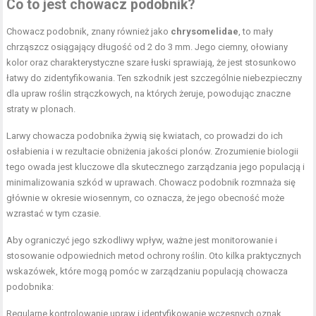
Co to jest chowacz podobnik?
Chowacz podobnik, znany również jako
chrysomelidae
, to mały
chrząszcz osiągający długość od 2 do 3 mm. Jego ciemny, ołowiany
kolor oraz charakterystyczne szare łuski sprawiają, że jest stosunkowo
łatwy do zidentyfikowania. Ten szkodnik jest szczególnie niebezpieczny
dla upraw roślin strączkowych, na których żeruje, powodując znaczne
straty w plonach.
Larwy chowacza podobnika żywią się kwiatach, co prowadzi do ich
osłabienia i w rezultacie obniżenia jakości plonów. Zrozumienie biologii
tego owada jest kluczowe dla skutecznego zarządzania jego populacją i
minimalizowania szkód w uprawach. Chowacz podobnik rozmnaża się
głównie w okresie wiosennym, co oznacza, że jego obecność może
wzrastać w tym czasie.
Aby ograniczyć jego szkodliwy wpływ, ważne jest monitorowanie i
stosowanie odpowiednich metod ochrony roślin. Oto kilka praktycznych
wskazówek, które mogą pomóc w zarządzaniu populacją chowacza
podobnika:
Regularne kontrolowanie upraw i identyfikowanie wczesnych oznak