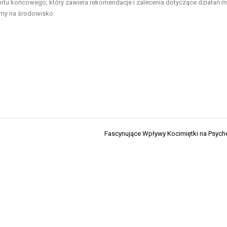
ortu końcowego, który zawiera rekomendacje i zalecenia dotyczące działań 
rmy na środowisko.
Fascynujące Wpływy Kocimiętki na Psyc