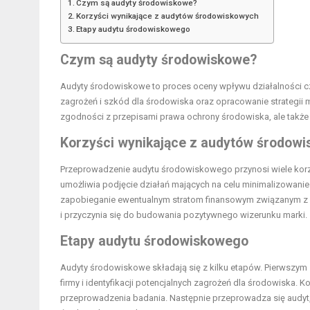
Czym są audyty środowiskowe?
Korzyści wynikające z audytów środowiskowych
Etapy audytu środowiskowego
Czym są audyty środowiskowe?
Audyty środowiskowe to proces oceny wpływu działalności czł
zagrożeń i szkód dla środowiska oraz opracowanie strategii m
zgodności z przepisami prawa ochrony środowiska, ale także 
Korzyści wynikające z audytów środow
Przeprowadzenie audytu środowiskowego przynosi wiele korzyś
umożliwia podjęcie działań mających na celu minimalizowanie
zapobieganie ewentualnym stratom finansowym związanym z na
i przyczynia się do budowania pozytywnego wizerunku marki.
Etapy audytu środowiskowego
Audyty środowiskowe składają się z kilku etapów. Pierwszym z 
firmy i identyfikacji potencjalnych zagrożeń dla środowiska. 
przeprowadzenia badania. Następnie przeprowadza się audyt,