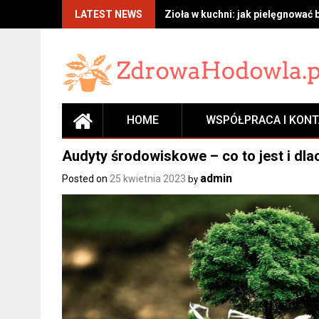
Skip
LATEST NEWS
Zioła w kuchni: jak pielęgnować 
to
content
HOME
WSPÓŁPRACA I KON
Audyty środowiskowe – co to jest i dl
admin
Posted on
25 kwietnia 2023
by