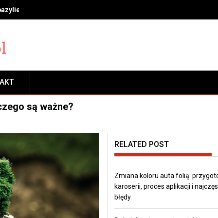
bazylie, miętę i rozmaryn, by długo cieszyć się świeżością
TAKT
aczego są ważne?
RELATED POST
Zmiana koloru auta folią: przygo
karoserii, proces aplikacji i najczę
błędy