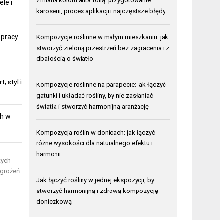
Zmiana koloru auta folią: przygotowanie
ele i
karoserii, proces aplikacji i najczęstsze błędy
 pracy
Kompozycje roślinne w małym mieszkaniu: jak
stworzyć zieloną przestrzeń bez zagracenia i z
dbałością o światło
 styl i
Kompozycje roślinne na parapecie: jak łączyć
gatunki i układać rośliny, by nie zasłaniać
światła i stworzyć harmonijną aranżację
ch w
Kompozycja roślin w donicach: jak łączyć
różne wysokości dla naturalnego efektu i
harmonii
tych
agrożeń.
Jak łączyć rośliny w jednej ekspozycji, by
stworzyć harmonijną i zdrową kompozycję
doniczkową