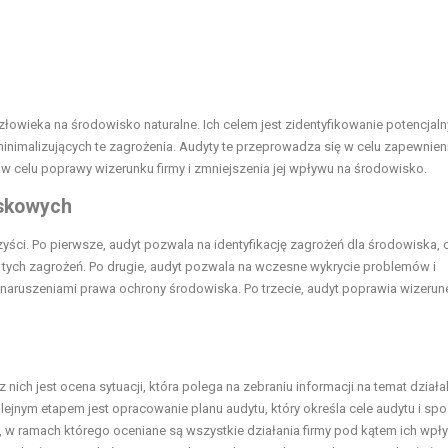
owieka na środowisko naturalne. Ich celem jest zidentyfikowanie potencjal
inimalizujących te zagrożenia. Audyty te przeprowadza się w celu zapewnien
w celu poprawy wizerunku firmy i zmniejszenia jej wpływu na środowisko.
iskowych
ci. Po pierwsze, audyt pozwala na identyfikację zagrożeń dla środowiska, 
 tych zagrożeń. Po drugie, audyt pozwala na wczesne wykrycie problemów i
ruszeniami prawa ochrony środowiska. Po trzecie, audyt poprawia wizerune
nich jest ocena sytuacji, która polega na zebraniu informacji na temat działa
Kolejnym etapem jest opracowanie planu audytu, który określa cele audytu i sp
 w ramach którego oceniane są wszystkie działania firmy pod kątem ich wpł