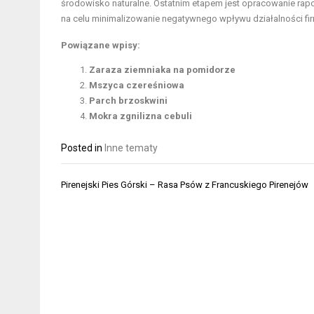
środowisko naturalne. Ostatnim etapem jest opracowanie rap
na celu minimalizowanie negatywnego wpływu działalności fi
Powiązane wpisy:
Zaraza ziemniaka na pomidorze
Mszyca czereśniowa
Parch brzoskwini
Mokra zgnilizna cebuli
Posted in
Inne tematy
Nawigacja
Pirenejski Pies Górski – Rasa Psów z Francuskiego Pirenejów
wpisu