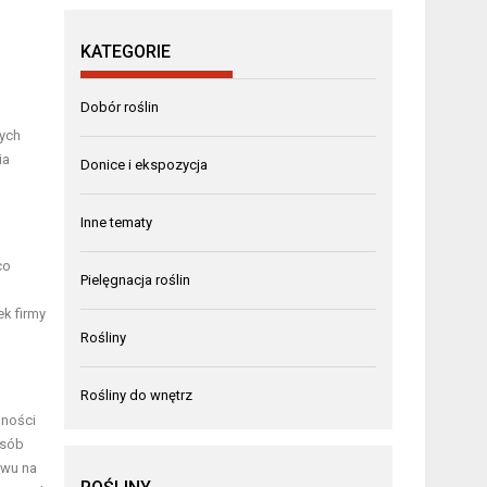
KATEGORIE
Dobór roślin
nych
ia
Donice i ekspozycja
Inne tematy
co
Pielęgnacja roślin
k firmy
Rośliny
Rośliny do wnętrz
lności
osób
ywu na