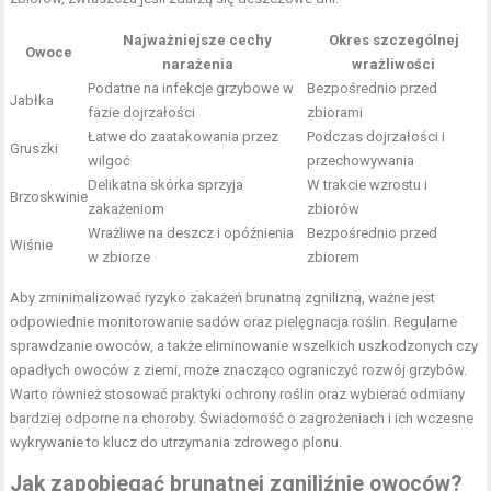
Najważniejsze cechy
Okres szczególnej
Owoce
narażenia
wrażliwości
Podatne na infekcje grzybowe w
Bezpośrednio przed
Jabłka
fazie dojrzałości
zbiorami
Łatwe do zaatakowania przez
Podczas dojrzałości i
Gruszki
wilgoć
przechowywania
Delikatna skórka sprzyja
W trakcie wzrostu i
Brzoskwinie
zakażeniom
zbiorów
Wrażliwe na deszcz i opóźnienia
Bezpośrednio przed
Wiśnie
w zbiorze
zbiorem
Aby zminimalizować ryzyko zakażeń brunatną zgnilizną, ważne jest
odpowiednie monitorowanie sadów oraz pielęgnacja roślin. Regularne
sprawdzanie owoców, a także eliminowanie wszelkich uszkodzonych czy
opadłych owoców z ziemi, może znacząco ograniczyć rozwój grzybów.
Warto również stosować praktyki ochrony roślin oraz wybierać odmiany
bardziej odporne na choroby. Świadomość o zagrożeniach i ich wczesne
wykrywanie to klucz do utrzymania zdrowego plonu.
Jak zapobiegać brunatnej zgniliźnie owoców?