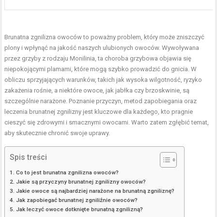
Brunatna zgnilizna owoców to poważny problem, który może zniszczyć
plony i wpłynąć na jakość naszych ulubionych owoców. Wywoływana
przez grzyby z rodzaju Monilinia, ta choroba grzybowa objawia się
niepokojącymi plamami, które mogą szybko prowadzić do gnicia. W
obliczu sprzyjających warunków, takich jak wysoka wilgotność, ryzyko
zakażenia rośnie, a niektóre owoce, jak jabłka czy brzoskwinie, są
szczególnie narażone. Poznanie przyczyn, metod zapobiegania oraz
leczenia brunatnej zgnilizny jest kluczowe dla każdego, kto pragnie
cieszyć się zdrowymi i smacznymi owocami. Warto zatem zgłębić temat,
aby skutecznie chronić swoje uprawy.
Spis treści
Co to jest brunatna zgnilizna owoców?
Jakie są przyczyny brunatnej zgnilizny owoców?
Jakie owoce są najbardziej narażone na brunatną zgniliznę?
Jak zapobiegać brunatnej zgniliźnie owoców?
Jak leczyć owoce dotknięte brunatną zgnilizną?