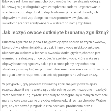
Edukacja rolników na temat chorób owoców i ich zwalczania odegra
kluczową rolę w długofalowym zarządzaniu sadami. Organizowanie
szkoleń oraz dostęp do aktualnych informacji na temat chorób, ich
objawów i metod zapobiegania może pomóc w zwiększeniu
świadomości oraz efektywności w walce z brunatną zgniliźnią.
Jak leczyć owoce dotknięte brunatną zgnilizną?
Brunatna zgnilizna to jedna z najgroźniejszych chorób naszych owoców,
która dotyka głównie jabłka, gruszki i inne owoce miękkotkankowe.
Kluczowym krokiem w leczeniu owoców dotkniętych tą chorobą jest
usunięcie zakażonych owoców
. Wszelkie owoce, które wykazują
objawy brunatnej zgnilizny, takie jak ciemne plamy czy osłabiona
struktura, powinny być natychmiast zbierane i usuwane z sadu. Pozwoli to
na ograniczenie rozprzestrzenienia się patogenu na zdrowe okazy.
W przypadku, gdy problem z brunatną zgnilizną jest poważniejszy i
rozprzestrzenił się na większą powierzchnię upraw, niezbędne może być
zastosowanie
fungicydów
. Preparaty te dostępne są w różnych formach i
mają na celu zwalczanie grzybów odpowiedzialnych za chorobę. Ważne
jest, aby stosować je zgodnie z zaleceniami producenta oraz z