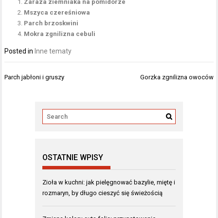
Zaraza ziemniaka na pomidorze
Mszyca czereśniowa
Parch brzoskwini
Mokra zgnilizna cebuli
Posted in
Inne tematy
Nawigacja
Parch jabłoni i gruszy
Gorzka zgnilizna owoców
wpisu
OSTATNIE WPISY
Zioła w kuchni: jak pielęgnować bazylie, miętę i
rozmaryn, by długo cieszyć się świeżością