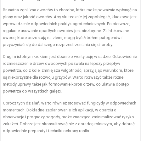
Brunatna zgnilizna owoców to choroba, która może poważnie wpłynąć na
plony oraz jakość owoców. Aby skutecznie jej zapobiegać, kluczowe jest
wprowadzenie odpowiednich praktyk agrotechnicznych. Po pierwsze,
regularne usuwanie opadłych owoców jest niezbędne. Zainfekowane
owoce, które pozostają na ziemi, mogą być źródłem patogenów i
przyczyniać się do dalszego rozprzestrzeniania się choroby.
Drugim istotnym krokiem jest dbanie o wentylację w sadzie. Odpowiednie
rozmieszczenie drzew owocowych pozwala na lepszy przepływ
powietrza, co z kolei zmniejsza wilgotność, sprzyjając warunkom, które
są niekorzystne dla rozwoju grzybów. Warto rozważyć także różne
metody uprawy, takie jak formowanie koron drzew, co ułatwia dostęp
powietrza do wszystkich gałęzi.
Oprócz tych działań, warto również stosować fungicydy w odpowiednich
momentach. Dokładne zaplanowanie ich aplikacji, w oparciu o
obserwacje i prognozy pogody, może znacząco zminimalizować ryzyko
zakażeń. Dobrze jest skonsultować się z doradcą rolniczym, aby dobrać
odpowiednie preparaty i techniki ochrony roślin.