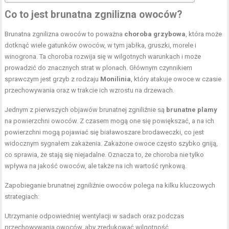
Co to jest brunatna zgnilizna owoców?
Brunatna zgnilizna owoców to poważna
choroba grzybowa
, która może
dotknąć wiele gatunków owoców, w tym jabłka, gruszki, morele i
winogrona. Ta choroba rozwija się w wilgotnych warunkach i może
prowadzić do znacznych strat w plonach. Głównym czynnikiem
sprawczym jest grzyb z rodzaju
Monilinia
, który atakuje owoce w czasie
przechowywania oraz w trakcie ich wzrostu na drzewach.
Jednym z pierwszych objawów brunatnej zgniliźnie są
brunatne plamy
na powierzchni owoców. Z czasem mogą one się powiększać, a na ich
powierzchni mogą pojawiać się białawoszare brodaweczki, co jest
widocznym sygnałem zakażenia. Zakażone owoce często szybko gniją,
co sprawia, że stają się niejadalne. Oznacza to, że choroba nie tylko
wpływa na jakość owoców, ale także na ich wartość rynkową.
Zapobieganie brunatnej zgniliźnie owoców polega na kilku kluczowych
strategiach:
Utrzymanie odpowiedniej wentylacji w sadach oraz podczas
przechowywania owoców, aby zredukować wilgotność.