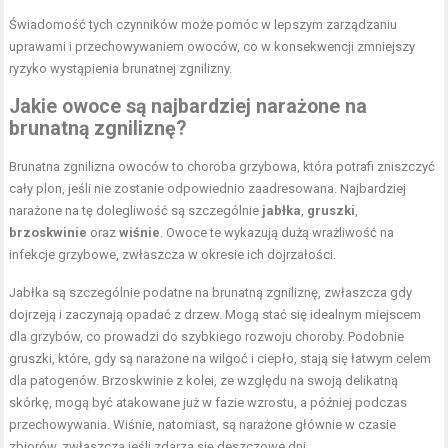
Świadomość tych czynników może pomóc w lepszym zarządzaniu
uprawami i przechowywaniem owoców, co w konsekwencji zmniejszy
ryzyko wystąpienia brunatnej zgnilizny.
Jakie owoce są najbardziej narażone na
brunatną zgniliznę?
Brunatna zgnilizna owoców to choroba grzybowa, która potrafi zniszczyć
cały plon, jeśli nie zostanie odpowiednio zaadresowana. Najbardziej
narażone na tę dolegliwość są szczególnie
jabłka
,
gruszki
,
brzoskwinie
oraz
wiśnie
. Owoce te wykazują dużą wrażliwość na
infekcje grzybowe, zwłaszcza w okresie ich dojrzałości.
Jabłka są szczególnie podatne na brunatną zgniliznę, zwłaszcza gdy
dojrzeją i zaczynają opadać z drzew. Mogą stać się idealnym miejscem
dla grzybów, co prowadzi do szybkiego rozwoju choroby. Podobnie
gruszki, które, gdy są narażone na wilgoć i ciepło, stają się łatwym celem
dla patogenów. Brzoskwinie z kolei, ze względu na swoją delikatną
skórkę, mogą być atakowane już w fazie wzrostu, a później podczas
przechowywania. Wiśnie, natomiast, są narażone głównie w czasie
zbiorów, zwłaszcza jeśli zdarzą się deszczowe dni.