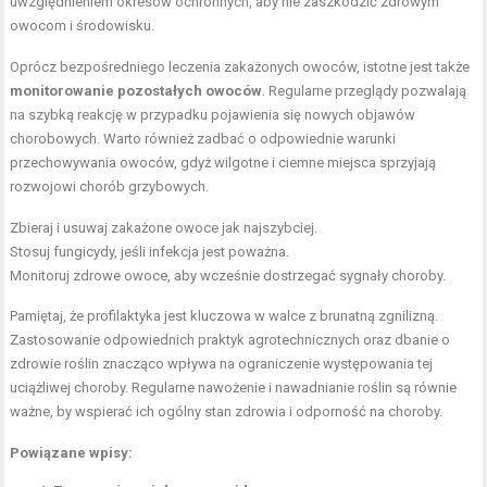
uwzględnieniem okresów ochronnych, aby nie zaszkodzić zdrowym
owocom i środowisku.
Oprócz bezpośredniego leczenia zakażonych owoców, istotne jest także
monitorowanie pozostałych owoców
. Regularne przeglądy pozwalają
na szybką reakcję w przypadku pojawienia się nowych objawów
chorobowych. Warto również zadbać o odpowiednie warunki
przechowywania owoców, gdyż wilgotne i ciemne miejsca sprzyjają
rozwojowi chorób grzybowych.
Zbieraj i usuwaj zakażone owoce jak najszybciej.
Stosuj fungicydy, jeśli infekcja jest poważna.
Monitoruj zdrowe owoce, aby wcześnie dostrzegać sygnały choroby.
Pamiętaj, że profilaktyka jest kluczowa w walce z brunatną zgnilizną.
Zastosowanie odpowiednich praktyk agrotechnicznych oraz dbanie o
zdrowie roślin znacząco wpływa na ograniczenie występowania tej
uciążliwej choroby. Regularne nawożenie i nawadnianie roślin są równie
ważne, by wspierać ich ogólny stan zdrowia i odporność na choroby.
Powiązane wpisy: