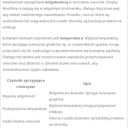
niewłaściwe zarządzanie
wilgotnością
w otoczeniu owoców. Grzyby
Monilinia rozwijają się w wilgotnym środowisku, dlatego kluczowe jest,
aby unikać nadmiernego nawadniania. Ponadto, owoce, które są
uszkodzone lub mają widoczne oznaki choroby, są bardziej podatne na
infekcje.
Kolejnym istotnym czynnikiem jest
temperatura
. Wyższe temperatury,
które sprzyjają rozwojowi grzybów, np. w czasie letnich upałów, mogą
przyczynić się do szybszego rozprzestrzeniania się brunatnej zgnilizny.
Dlatego też istotne jest monitorowanie warunków przechowywania
owoców oraz dbałość o zdrowie drzew owocowych, aby
zminimalizować ryzyko zakażenia.
Czynniki sprzyjające
Opis
rozwojowi
Wilgotne środowisko sprzyja rozwojowi
Wysoka wilgotność
grzybów.
Wyższe temperatury mogą przyspieszać
Podwyższona temperatura
infekcje.
Owoce z uszkodzeniami są bardziej podatne
Uszkodzenia owoców
na choroby.