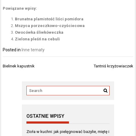
Powiązane wpisy:
Brunatna plamistość liści pomidora
Mszyca porzeczkowo-czyściecowa
Owocówka śliwkóweczka
Zielona pleśń na cebuli
Posted in
Inne tematy
Nawigacja
Bielinek kapustnik
Tantniś krzyżowiaczek
wpisu
OSTATNIE WPISY
Zioła w kuchni: jak pielęgnować bazylie, miętę i