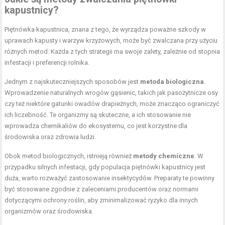
kapustnicy?
Piętnówka kapustnica, znana z tego, że wyrządza poważne szkody w
uprawach kapusty i warzyw krzyżowych, może być zwalczana przy użyciu
różnych metod. Każda z tych strategii ma swoje zalety, zależnie od stopnia
infestacji i preferencji rolnika.
Jednym z najskuteczniejszych sposobów jest
metoda biologiczna
.
Wprowadzenie naturalnych wrogów gąsienic, takich jak pasożytnicze osy
czy też niektóre gatunki owadów drapieżnych, może znacząco ograniczyć
ich liczebność. Te organizmy są skuteczne, a ich stosowanie nie
wprowadza chemikaliów do ekosystemu, co jest korzystne dla
środowiska oraz zdrowia ludzi.
Obok metod biologicznych, istnieją również
metody chemiczne
. W
przypadku silnych infestacji, gdy populacja piętnówki kapustnicy jest
duża, warto rozważyć zastosowanie insektycydów. Preparaty te powinny
być stosowane zgodnie z zaleceniami producentów oraz normami
dotyczącymi ochrony roślin, aby zminimalizować ryzyko dla innych
organizmów oraz środowiska.