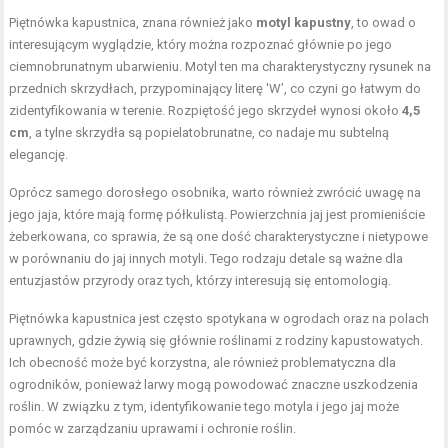
Piętnówka kapustnica, znana również jako
motyl kapustny
, to owad o
interesującym wyglądzie, który można rozpoznać głównie po jego
ciemnobrunatnym ubarwieniu. Motyl ten ma charakterystyczny rysunek na
przednich skrzydłach, przypominający literę 'W’, co czyni go łatwym do
zidentyfikowania w terenie. Rozpiętość jego skrzydeł wynosi około
4,5
cm
, a tylne skrzydła są popielatobrunatne, co nadaje mu subtelną
elegancję.
Oprócz samego dorosłego osobnika, warto również zwrócić uwagę na
jego jaja, które mają formę półkulistą. Powierzchnia jaj jest promieniście
żeberkowana, co sprawia, że są one dość charakterystyczne i nietypowe
w porównaniu do jaj innych motyli. Tego rodzaju detale są ważne dla
entuzjastów przyrody oraz tych, którzy interesują się entomologią.
Piętnówka kapustnica jest często spotykana w ogrodach oraz na polach
uprawnych, gdzie żywią się głównie roślinami z rodziny kapustowatych.
Ich obecność może być korzystna, ale również problematyczna dla
ogrodników, ponieważ larwy mogą powodować znaczne uszkodzenia
roślin. W związku z tym, identyfikowanie tego motyla i jego jaj może
pomóc w zarządzaniu uprawami i ochronie roślin.