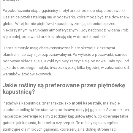
Po zakończeniu etapu gąsienicy, motyl przechodzi do etapu poczwarki.
Gąsienice przekształcają się w poczwarki, które mogą być znajdowane w
glebie. W tej formie piętnówki kapustnicy zimują, chronione przed
niekorzystnymi warunkami atmosferycznymi. Gdy nadchodzi wiosna i robi
się cieplej, poczwarki przekształcają się w dorosłe osobniki.
Dorosłe motyle mają charakterystyczne białe skrzydła z czarnymi
plamkami, co czyni je rozpoznawalnymi. Po wylocie z poczwarki, samice
ponownie składają jaja, a cykl życiowy zaczyna się od nowa. Cały cykl, od
jajka do dorosłego motyla, trwa zazwyczaj kilka tygodni, w zależności od
warunków środowiskowych.
Jakie rośliny są preferowane przez piętnówkę
kapustnicę?
Piętnówka kapustnica, znana także jako
motyl kapustnik
, ma swoje
ulubione rośliny, które stanowią podstawę diety jej gąsienic. Szkodnik ten
najbardziej preferuje rośliny z rodziny
kapustowatych
, co obejmuje takie
gatunki jak kapusta, brukselka czy rzepak. Te rośliny są szczególnie
atrakcyjne dla młodych gąsienic, które żerują na dolnej stronie liści,