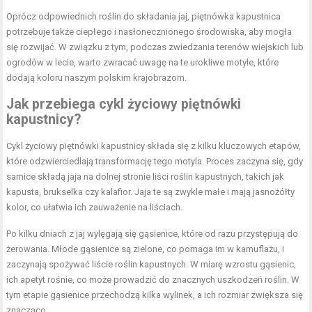
Oprócz odpowiednich roślin do składania jaj, piętnówka kapustnica
potrzebuje także ciepłego i nasłonecznionego środowiska, aby mogła
się rozwijać. W związku z tym, podczas zwiedzania terenów wiejskich lub
ogrodów w lecie, warto zwracać uwagę na te urokliwe motyle, które
dodają koloru naszym polskim krajobrazom.
Jak przebiega cykl życiowy piętnówki
kapustnicy?
Cykl życiowy piętnówki kapustnicy składa się z kilku kluczowych etapów,
które odzwierciedlają transformację tego motyla. Proces zaczyna się, gdy
samice składą jaja na dolnej stronie liści roślin kapustnych, takich jak
kapusta, brukselka czy kalafior. Jaja te są zwykle małe i mają jasnożółty
kolor, co ułatwia ich zauważenie na liściach.
Po kilku dniach z jaj wylęgają się gąsienice, które od razu przystępują do
żerowania. Młode gąsienice są zielone, co pomaga im w kamuflażu, i
zaczynają spożywać liście roślin kapustnych. W miarę wzrostu gąsienic,
ich apetyt rośnie, co może prowadzić do znacznych uszkodzeń roślin. W
tym etapie gąsienice przechodzą kilka wylinek, a ich rozmiar zwiększa się
znacząco.