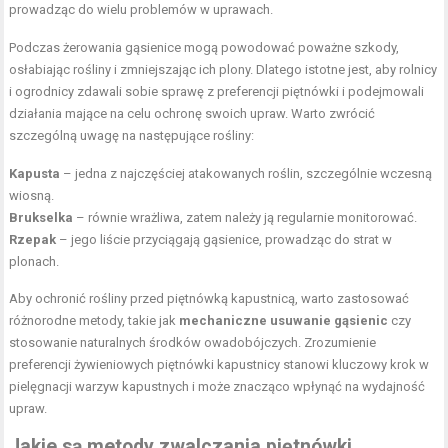
prowadząc do wielu problemów w uprawach.
Podczas żerowania gąsienice mogą powodować poważne szkody,
osłabiając rośliny i zmniejszając ich plony. Dlatego istotne jest, aby rolnicy
i ogrodnicy zdawali sobie sprawę z preferencji piętnówki i podejmowali
działania mające na celu ochronę swoich upraw. Warto zwrócić
szczególną uwagę na następujące rośliny:
Kapusta
– jedna z najczęściej atakowanych roślin, szczególnie wczesną
wiosną.
Brukselka
– równie wrażliwa, zatem należy ją regularnie monitorować.
Rzepak
– jego liście przyciągają gąsienice, prowadząc do strat w
plonach.
Aby ochronić rośliny przed piętnówką kapustnicą, warto zastosować
różnorodne metody, takie jak
mechaniczne usuwanie gąsienic
czy
stosowanie naturalnych środków owadobójczych. Zrozumienie
preferencji żywieniowych piętnówki kapustnicy stanowi kluczowy krok w
pielęgnacji warzyw kapustnych i może znacząco wpłynąć na wydajność
upraw.
Jakie są metody zwalczania piętnówki