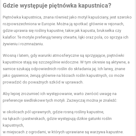
Gdzie występuje piętnówka kapustnica?
Piętnówka kapustnica, znana również jako motyl kapuściany, jest szeroko
rozpowszechniona w Europie. Można ją spotkać głównie w rejonach,
gdzie uprawia się rośliny kapustne, takie jak kapusta, brukselka czy
kalafior. Te motyle preferują tereny otwarte, łąki oraz pola, co sprzyja ich
żywieniu i rozmnażaniu.
Wiosną i latem, gdy warunki atmosferyczne są sprzyjające, piętnówki
kapustnice stają się szczególnie widoczne. W tym okresie są aktywne, a
samice szukają odpowiednich roślin do składania jaj. Ich larwy, znane
jako gąsienice, żerują głównie na liściach roślin kapustnych, co może
prowadzić do poważnych szkód w uprawach.
Aby lepiej zrozumieć ich występowanie, warto zwrócić uwagę na
preferencje siedliskowe tych motyli. Zazwyczaj można je znaleźć:
w okolicach pól uprawnych, gdzie rosną rośliny kapustne,
na łąkach i pastwiskach, gdzie występują dzikie gatunki roślin
kapustnych,
w miejscach z ogrodami, w których uprawiane są warzywa kapustne.