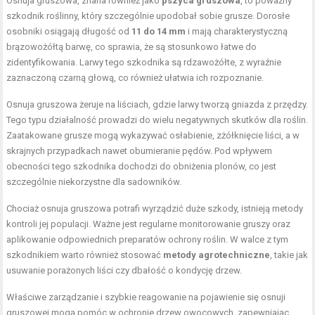
Osnuja gruszowa, znana również jako
pszyca gruszowa
, to poważny
szkodnik roślinny, który szczególnie upodobał sobie grusze. Dorosłe
osobniki osiągają długość od
11 do 14 mm
i mają charakterystyczną
brązowożółtą barwę, co sprawia, że są stosunkowo łatwe do
zidentyfikowania. Larwy tego szkodnika są rdzawożółte, z wyraźnie
zaznaczoną czarną głową, co również ułatwia ich rozpoznanie.
Osnuja gruszowa żeruje na liściach, gdzie larwy tworzą gniazda z przędzy.
Tego typu działalność prowadzi do wielu negatywnych skutków dla roślin.
Zaatakowane grusze mogą wykazywać osłabienie, zżółknięcie liści, a w
skrajnych przypadkach nawet obumieranie pędów. Pod wpływem
obecności tego szkodnika dochodzi do obniżenia plonów, co jest
szczególnie niekorzystne dla sadowników.
Chociaż osnuja gruszowa potrafi wyrządzić duże szkody, istnieją metody
kontroli jej populacji. Ważne jest regularne monitorowanie gruszy oraz
aplikowanie odpowiednich preparatów ochrony roślin. W walce z tym
szkodnikiem warto również stosować
metody agrotechniczne
, takie jak
usuwanie porażonych liści czy dbałość o kondycję drzew.
Właściwe zarządzanie i szybkie reagowanie na pojawienie się osnuji
gruszowej mogą pomóc w ochronie drzew owocowych, zapewniając