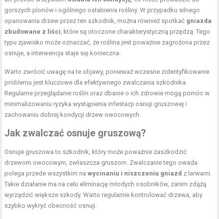
gorszych plonów i ogólnego osłabienia rośliny. W przypadku silnego
opanowania drzew przez ten szkodnik, można również spotkać
gniazda
zbudowane z liści
, które są otoczone charakterystyczną przędzą. Tego
typu zjawisko może oznaczać, że roślina jest poważnie zagrożona przez
osnuje, a interwencja staje się konieczna.
Warto zwrócić uwagę na te objawy, ponieważ wczesne zidentyfikowanie
problemu jest kluczowe dla efektywnego zwalczania szkodnika.
Regularne przeglądanie roślin oraz dbanie o ich zdrowie mogą pomóc w
minimalizowaniu ryzyka wystąpienia infestacji osnuji gruszowej i
zachowaniu dobrej kondycji drzew owocowych.
Jak zwalczać osnuje gruszową?
Osnuje gruszowa to szkodnik, który może poważnie zaszkodzić
drzewom owocowym, zwłaszcza gruszom. Zwalczanie tego owada
polega przede wszystkim na
wycinaniu i niszczeniu gniazd
z larwami.
Takie działanie ma na celu eliminację młodych osobników, zanim zdążą
wyrządzić większe szkody. Warto regularnie kontrolować drzewa, aby
szybko wykryć obecność osnuji.