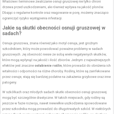
Właściwe i terminowe zwalczanie osnuji gruszowej nie tylko chroni
drzewa przed uszkodzeniami, ale również wpływa na jakość plonów.
Dbając o regularne kontrole oraz reagowanie w porę, możemy znacząco
ograniczyć ryzyko wystąpienia infestacji.
Jakie są skutki obecności osnuji gruszowej w
sadach?
Osnuja gruszowa, znana również jako motyl osnuja, jest groźnym
szkodnikiem, który może powodować poważne problemy w sadach
gruszowych. Jej obecność niesie ze sobą wiele negatywnych skutków,
które mogą wpłynąć na jakość i ilość zbiorów. Jednym z najważniejszych
efektów jest znaczne
osłabienie roślin
, które prowadzi do obniżenia ich
witalności i odporności na różne choroby. Rośliny, które są zainfekowane
przez osnuje, stają się bardziej podatne na zakażenia grzybowe oraz inne
patogeny.
W szkółkach oraz młodych sadach skutki obecności osnuji gruszowej
mogą być szczególnie drastyczne. W takich miejscach, gdy rośliny są
jeszcze w fazie rozwoju, nawet niewielkie uszkodzenia spowodowane
przez szkodnika mogą prowadzić do długotrwałych szkód. W niektórych