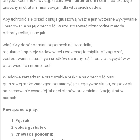
przypadkach może wystąpić całkowite
obumarcie roślin
, co skutkuje
znacznymi stratami finansowymi dla właścicieli sadów.
Aby uchronić się przed osnuja gruszową, ważne jest wczesne wykrywanie
i reagowanie na jej obecność. Warto stosować różnorodne metody
ochrony roślin, takie jak:
właściwy dobór odmian odpornych na szkodniki,
regularne inspekcje sadów w celu wczesnej identyfikacji zagrożeń,
zastosowanie naturalnych środków ochrony roślin oraz pestycydów w
odpowiednich momentach.
Właściwe zarządzanie oraz szybka reakcja na obecność osnuji
gruszowej może znacząco ograniczyć jej negatywne skutki, co pozwoli
na zachowanie wysokiej jakości plonów oraz minimalizację strat w
sadach.
Powiązane wpisy:
Pędraki
Łokaś garbatek
Chowacz podobnik