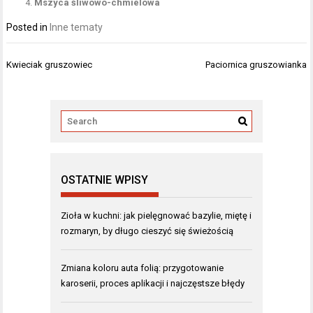
Mszyca śliwowo-chmielowa
Posted in
Inne tematy
Nawigacja
Kwieciak gruszowiec
Paciornica gruszowianka
wpisu
OSTATNIE WPISY
Zioła w kuchni: jak pielęgnować bazylie, miętę i
rozmaryn, by długo cieszyć się świeżością
Zmiana koloru auta folią: przygotowanie
karoserii, proces aplikacji i najczęstsze błędy