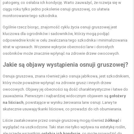
patogeny, co osłabia ich kondycję. Warto zauważyć, że rozwija się w
ciągu roku tylko jedno pokolenie osnuji gruszowej, co ułatwia
monitorowanie tego szkodnika.
Ogólnie rzecz biorąc, znajomość cyklu życia osnuji gruszowej jest
kluczowa dla ogrodników i sadowników, którzy mogą podjąć
odpowiednie kroki w celu zwalczania tego szkodnika i minimalizowania
strat w uprawach. Wczesne wykrycie obecności larw i dorosłych
osobników może znacznie wpłynąć na zdrowie drzew owocowych.
Jakie są objawy wystąpienia osnuji gruszowej?
Osnuja gruszowa, znana również jako osnuja jabłkowa, jest szkodnikiem,
który może poważnie wpłynąć na zdrowie grusz i innych drzew
owocowych. Objawy jej obecności są dość charakterystyczne i łatwe do
zauważenia. Pierwszym i najbardziej widocznym objawem są
gołożery
na liściach
, powstające w wyniku żerowania larw osnuji. Larwy te
skutecznie usuwają tkanki liściowe, co prowadzi do ich obumierania.
Liście zaatakowane przez osnuje gruszową mogą również
żółknąć
i
wyglądać na uszkodzone. Taki stan nie tylko wpływa na estetykę roślin,
ale przede wszystkim
osłabia ich kondycję
, co może prowadzić do