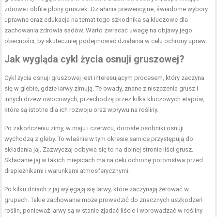
zdrowe i obfite plony gruszek. Działania prewencyjne, świadome wybory
uprawne oraz edukacja na temat tego szkodnika są kluczowe dla
zachowania zdrowia sadów. Warto zwracać uwagę na objawy jego
obecności, by skuteczniej podejmować działania w celu ochrony upraw.
Jak wygląda cykl życia osnuji gruszowej?
Cykl życia osnuji gruszowej jest interesującym procesem, który zaczyna
się w glebie, gdzie larwy zimują. Te owady, znane z niszczenia grusz i
innych drzew owocowych, przechodzą przez kilka kluczowych etapów,
które są istotne dla ich rozwoju oraz wpływu na rośliny.
Po zakończeniu zimy, w maju i czerwcu, dorosłe osobniki osnuji
wychodzą z gleby. To właśnie w tym okresie samice przystępują do
składania jaj. Zazwyczaj odbywa się to na dolnej stronie liści grusz.
Składanie jaj w takich miejscach ma na celu ochronę potomstwa przed
drapieżnikami i warunkami atmosferycznymi.
Po kilku dniach z jaj wylęgają się larwy, które zaczynają żerować w
grupach. Takie zachowanie może prowadzić do znacznych uszkodzeń
roślin, ponieważ larwy są w stanie zjadać liście i wprowadzać w rośliny