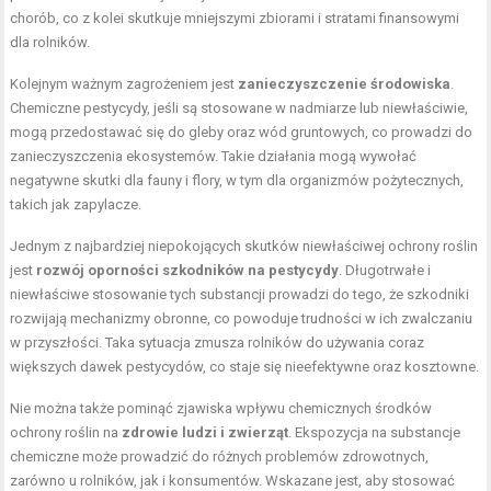
chorób, co z kolei skutkuje mniejszymi zbiorami i stratami finansowymi
dla rolników.
Kolejnym ważnym zagrożeniem jest
zanieczyszczenie środowiska
.
Chemiczne pestycydy, jeśli są stosowane w nadmiarze lub niewłaściwie,
mogą przedostawać się do gleby oraz wód gruntowych, co prowadzi do
zanieczyszczenia ekosystemów. Takie działania mogą wywołać
negatywne skutki dla fauny i flory, w tym dla organizmów pożytecznych,
takich jak zapylacze.
Jednym z najbardziej niepokojących skutków niewłaściwej ochrony roślin
jest
rozwój oporności szkodników na pestycydy
. Długotrwałe i
niewłaściwe stosowanie tych substancji prowadzi do tego, że szkodniki
rozwijają mechanizmy obronne, co powoduje trudności w ich zwalczaniu
w przyszłości. Taka sytuacja zmusza rolników do używania coraz
większych dawek pestycydów, co staje się nieefektywne oraz kosztowne.
Nie można także pominąć zjawiska wpływu chemicznych środków
ochrony roślin na
zdrowie ludzi i zwierząt
. Ekspozycja na substancje
chemiczne może prowadzić do różnych problemów zdrowotnych,
zarówno u rolników, jak i konsumentów. Wskazane jest, aby stosować