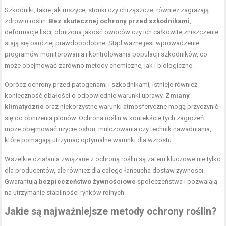
Szkodniki, takie jak mszyce, stonki czy chrząszcze, również zagrażają
zdrowiu roślin.
Bez skutecznej ochrony przed szkodnikami
,
deformacje liści, obniżona jakość owoców czy ich całkowite zniszczenie
stają się bardziej prawdopodobne. Stąd ważne jest wprowadzenie
programów monitorowania i kontrolowania populacji szkodników, co
może obejmować zarówno metody chemiczne, jak i biologiczne.
Oprócz ochrony przed patogenami i szkodnikami, istnieje również
konieczność dbałości o odpowiednie warunki uprawy.
Zmiany
klimatyczne
oraz niekorzystne warunki atmosferyczne mogą przyczynić
się do obniżenia plonów. Ochrona roślin w kontekście tych zagrożeń
może obejmować użycie osłon, mulczowania czy technik nawadniania,
które pomagają utrzymać optymalne warunki dla wzrostu.
Wszelkie działania związane z ochroną roślin są zatem kluczowe nie tylko
dla producentów, ale również dla całego łańcucha dostaw żywności.
Gwarantują
bezpieczeństwo żywnościowe
społeczeństwa i pozwalają
na utrzymanie stabilności rynków rolnych.
Jakie są najważniejsze metody ochrony roślin?