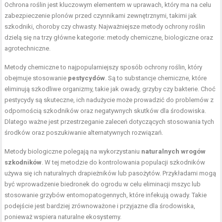
Ochrona roślin jest kluczowym elementem w uprawach, który ma na celu
zabezpieczenie plonów przed czynnikami zewnętrznymi, takimi jak
szkodniki, choroby czy chwasty. Najważniejsze metody ochrony roślin
dzielą się na trzy główne kategorie: metody chemiczne, biologiczne oraz
agrotechniczne.
Metody chemiczne to najpopularniejszy sposób ochrony roślin, który
obejmuje stosowanie
pestycydów
. Są to substancje chemiczne, które
eliminują szkodliwe organizmy, takie jak owady, grzyby czy bakterie. Choć
pestycydy są skuteczne, ich nadużycie może prowadzić do problemów z
odpornością szkodników oraz negatywnych skutków dla środowiska.
Dlatego ważne jest przestrzeganie zaleceń dotyczących stosowania tych
środków oraz poszukiwanie alternatywnych rozwiązań.
Metody biologiczne polegają na wykorzystaniu
naturalnych wrogów
szkodników
. W tej metodzie do kontrolowania populacji szkodników
używa się ich naturalnych drapieżników lub pasożytów. Przykładami mogą
być wprowadzenie biedronek do ogrodu w celu eliminacji mszyc lub
stosowanie grzybów entomopatogennych, które infekują owady. Takie
podejście jest bardziej zrównoważone i przyjazne dla środowiska,
ponieważ wspiera naturalne ekosystemy.