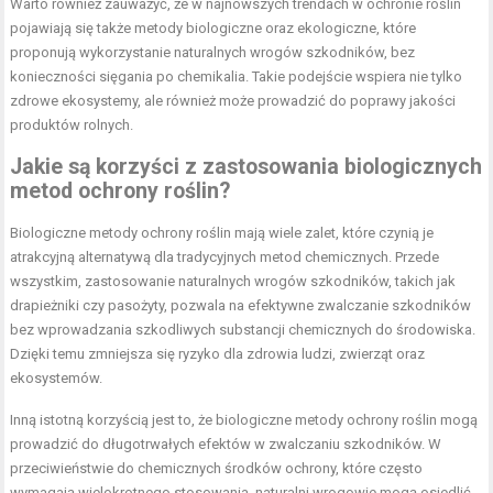
Warto również zauważyć, że w najnowszych trendach w ochronie roślin
pojawiają się także metody biologiczne oraz ekologiczne, które
proponują wykorzystanie naturalnych wrogów szkodników, bez
konieczności sięgania po chemikalia. Takie podejście wspiera nie tylko
zdrowe ekosystemy, ale również może prowadzić do poprawy jakości
produktów rolnych.
Jakie są korzyści z zastosowania biologicznych
metod ochrony roślin?
Biologiczne metody ochrony roślin mają wiele zalet, które czynią je
atrakcyjną alternatywą dla tradycyjnych metod chemicznych. Przede
wszystkim, zastosowanie naturalnych wrogów szkodników, takich jak
drapieżniki czy pasożyty, pozwala na efektywne zwalczanie szkodników
bez wprowadzania szkodliwych substancji chemicznych do środowiska.
Dzięki temu zmniejsza się ryzyko dla zdrowia ludzi, zwierząt oraz
ekosystemów.
Inną istotną korzyścią jest to, że biologiczne metody ochrony roślin mogą
prowadzić do długotrwałych efektów w zwalczaniu szkodników. W
przeciwieństwie do chemicznych środków ochrony, które często
wymagają wielokrotnego stosowania, naturalni wrogowie mogą osiedlić