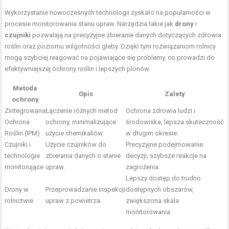
Wykorzystanie nowoczesnych technologii zyskało na popularności w
procesie monitorowania stanu upraw. Narzędzia takie jak
drony
i
czujniki
pozwalają na precyzyjne zbieranie danych dotyczących zdrowia
roślin oraz poziomu wilgotności gleby. Dzięki tym rozwiązaniom rolnicy
mogą szybciej reagować na pojawiające się problemy, co prowadzi do
efektywniejszej ochrony roślin i lepszych plonów.
Metoda
Opis
Zalety
ochrony
Zintegrowana
Łączenie różnych metod
Ochrona zdrowia ludzi i
Ochrona
ochrony, minimalizujące
środowiska, lepsza skuteczność
Roślin (IPM)
użycie chemikaliów.
w długim okresie.
Czujniki i
Użycie czujników do
Precyzyjne podejmowanie
technologie
zbierania danych o stanie
decyzji, szybsze reakcje na
monitorujące
upraw.
zagrożenia.
Lepszy dostęp do trudno
Drony w
Przeprowadzanie inspekcji
dostępnych obszarów,
rolnictwie
upraw z powietrza.
zwiększona skala
monitorowania.