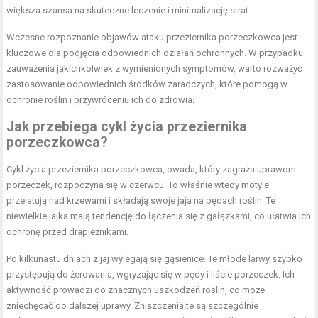
większa szansa na skuteczne leczenie i minimalizację strat.
Wczesne rozpoznanie objawów ataku przeziernika porzeczkowca jest
kluczowe dla podjęcia odpowiednich działań ochronnych. W przypadku
zauważenia jakichkolwiek z wymienionych symptomów, warto rozważyć
zastosowanie odpowiednich środków zaradczych, które pomogą w
ochronie roślin i przywróceniu ich do zdrowia.
Jak przebiega cykl życia przeziernika
porzeczkowca?
Cykl życia przeziernika porzeczkowca, owada, który zagraża uprawom
porzeczek, rozpoczyna się w czerwcu. To właśnie wtedy motyle
przelatują nad krzewami i składają swoje jaja na pędach roślin. Te
niewielkie jajka mają tendencję do łączenia się z gałązkami, co ułatwia ich
ochronę przed drapieżnikami.
Po kilkunastu dniach z jaj wylegają się gąsienice. Te młode larwy szybko
przystępują do żerowania, wgryzając się w pędy i liście porzeczek. Ich
aktywność prowadzi do znacznych uszkodzeń roślin, co może
zniechęcać do dalszej uprawy. Zniszczenia te są szczególnie