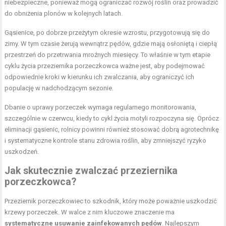
niebezpieczne, ponieważ mogą ograniczać rozwój roślin oraz prowadzić
do obniżenia plonów w kolejnych latach.
Gąsienice, po dobrze przeżytym okresie wzrostu, przygotowują się do
zimy. W tym czasie żerują wewnątrz pędów, gdzie mają osłoniętą i ciepłą
przestrzeń do przetrwania mroźnych miesięcy. To właśnie w tym etapie
cyklu życia przeziernika porzeczkowca ważne jest, aby podejmować
odpowiednie kroki w kierunku ich zwalczania, aby ograniczyć ich
populację w nadchodzącym sezonie.
Dbanie o uprawy porzeczek wymaga regularnego monitorowania,
szczególnie w czerwcu, kiedy to cykl życia motyli rozpoczyna się. Oprócz
eliminacji gąsienic, rolnicy powinni również stosować dobrą agrotechnikę
i systematyczne kontrole stanu zdrowia roślin, aby zmniejszyć ryzyko
uszkodzeń.
Jak skutecznie zwalczać przeziernika
porzeczkowca?
Przeziernik porzeczkowiec to szkodnik, który może poważnie uszkodzić
krzewy porzeczek. W walce z nim kluczowe znaczenie ma
systematyczne usuwanie zainfekowanych pędów
. Najlepszym