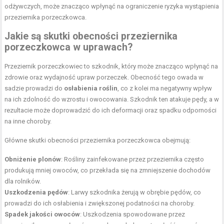
odżywczych, może znacząco wpłynąć na ograniczenie ryzyka wystąpienia
przeziernika porzeczkowca.
Jakie są skutki obecności przeziernika
porzeczkowca w uprawach?
Przeziernik porzeczkowiec to szkodnik, który może znacząco wpłynąć na
zdrowie oraz wydajność upraw porzeczek. Obecność tego owada w
sadzie prowadzi do
osłabienia roślin
, co z kolei ma negatywny wpływ
na ich zdolność do wzrostu i owocowania. Szkodnik ten atakuje pędy, a w
rezultacie może doprowadzić do ich deformacji oraz spadku odporności
na inne choroby.
Główne skutki obecności przeziernika porzeczkowca obejmują:
Obniżenie plonów
: Rośliny zainfekowane przez przeziernika często
produkują mniej owoców, co przekłada się na zmniejszenie dochodów
dla rolników.
Uszkodzenia pędów
: Larwy szkodnika żerują w obrębie pędów, co
prowadzi do ich osłabienia i zwiększonej podatności na choroby.
Spadek jakości owoców
: Uszkodzenia spowodowane przez