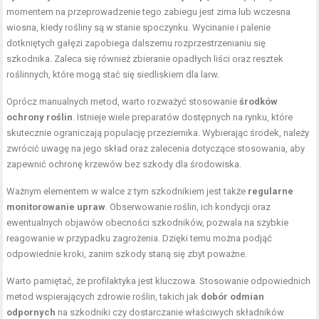
momentem na przeprowadzenie tego zabiegu jest zima lub wczesna
wiosna, kiedy rośliny są w stanie spoczynku. Wycinanie i palenie
dotkniętych gałęzi zapobiega dalszemu rozprzestrzenianiu się
szkodnika. Zaleca się również zbieranie opadłych liści oraz resztek
roślinnych, które mogą stać się siedliskiem dla larw.
Oprócz manualnych metod, warto rozważyć stosowanie
środków
ochrony roślin
. Istnieje wiele preparatów dostępnych na rynku, które
skutecznie ograniczają populację przeziernika. Wybierając środek, należy
zwrócić uwagę na jego skład oraz zalecenia dotyczące stosowania, aby
zapewnić ochronę krzewów bez szkody dla środowiska.
Ważnym elementem w walce z tym szkodnikiem jest także
regularne
monitorowanie upraw
. Obserwowanie roślin, ich kondycji oraz
ewentualnych objawów obecności szkodników, pozwala na szybkie
reagowanie w przypadku zagrożenia. Dzięki temu można podjąć
odpowiednie kroki, zanim szkody staną się zbyt poważne.
Warto pamiętać, że profilaktyka jest kluczowa. Stosowanie odpowiednich
metod wspierających zdrowie roślin, takich jak
dobór odmian
odpornych
na szkodniki czy dostarczanie właściwych składników