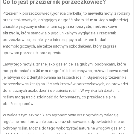
Co to jest przeziernik porzeczkowiec?
Przeziernik porzeczkowiec (Lyonetia clerkella) to niewielki motyl z rodziny
przeziernikowatych, osiągający długość około
12 mm
. Jego najbardziej
charakterystycznym elementem są
przezroczyste, niebieskawe
skrzydła
, które stanowią o jego unikalnym wyglądzie. Przeziernik
porzeczkowiec jest nie tylko interesującym obiektem badań
entomologicznych, ale także istotnym szkodnikiem, który zagraża
uprawom porzeczek oraz agrestu.
Larwy tego motyla, znane jako gąsienice, są grubymi osobnikami, które
mogą dorastać do
30 mm
długości. Ich intensywna, różowa barwa czyni
je łatwymi do zidentyfikowania na liściach roślin. Gąsienice przeziernika
porzeczkowca żerują na liściach krzewów porzeczkowych, co prowadzi
do znacznych uszkodzeń i osłabienia roślin. W wyniku ich działania,
rośliny mogą tracić zdolność do fotosyntezy, co przekłada się na
obniżenie plonów.
W walce z tym szkodnikiem agronomowie oraz ogrodnicy zalecają
regularne monitorowanie upraw oraz stosowanie odpowiednich metod
ochrony roślin. Można do tego wykorzystać naturalne wrogów gąsienic,