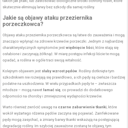
takich jak ptaki, lub zastosować biologiczne środki ochrony roślin, które
skutecznie eliminują larwy bez szkody dla samej rośliny.
Jakie są objawy ataku przeziernika
porzeczkowca?
Objawy ataku przeziernika porzeczkowca są łatwe do zauważenia i mogą
znacząco wpłynąć na zdrowie krzewów porzeczki. Jednym z najbardziej
charakterystycznych symptomów jest
więdnięcie liści
, które stają się
osłabione i zaczynają żółknąć. W miarę postępu infekcji liście te mogą
opadać, a roślina w ogóle traci swoją witalność.
Kolejnym objawem jest
słaby wzrost pędów
. Rośliny dotknięte tym
szkodnikiem nie rozwijają się prawidłowo, a ich pędy są cieńsze i bardziej
podatne na uszkodzenia. W wielu przypadkach pędy te – zwłaszcza
młodsze – mogą nawet
łamać się
, co prowadzi do dodatkowego
odporności na choroby i zmniejszonej wydajności krzewów.
Warto również zwrócić uwagę na
czarne zabarwienie tkanki
, które
wokół wyżartego rdzenia pędów zaczyna się pojawiać. Zainfekowane
pędy mogą zasychać, a zmiany barwy tkanki wskazują na postępującą
degradację rośliny. Im szybciej zauważone zostaną te objawy, tym