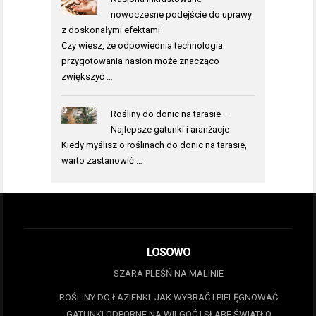
nowoczesne podejście do uprawy
z doskonałymi efektami
Czy wiesz, że odpowiednia technologia
przygotowania nasion może znacząco
zwiększyć …
Rośliny do donic na tarasie –
Najlepsze gatunki i aranżacje
Kiedy myślisz o roślinach do donic na tarasie,
warto zastanowić …
LOSOWO
SZARA PLEŚŃ NA MALINIE
ROŚLINY DO ŁAZIENKI: JAK WYBRAĆ I PIELĘGNOWAĆ
GATUNKI ODPORNE NA WILGOĆ I SŁABE ŚWIATŁO