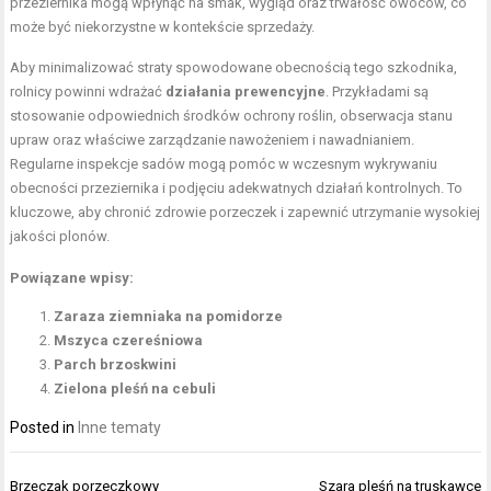
przeziernika mogą wpłynąć na smak, wygląd oraz trwałość owoców, co
może być niekorzystne w kontekście sprzedaży.
Aby minimalizować straty spowodowane obecnością tego szkodnika,
rolnicy powinni wdrażać
działania prewencyjne
. Przykładami są
stosowanie odpowiednich środków ochrony roślin, obserwacja stanu
upraw oraz właściwe zarządzanie nawożeniem i nawadnianiem.
Regularne inspekcje sadów mogą pomóc w wczesnym wykrywaniu
obecności przeziernika i podjęciu adekwatnych działań kontrolnych. To
kluczowe, aby chronić zdrowie porzeczek i zapewnić utrzymanie wysokiej
jakości plonów.
Powiązane wpisy:
Zaraza ziemniaka na pomidorze
Mszyca czereśniowa
Parch brzoskwini
Zielona pleśń na cebuli
Posted in
Inne tematy
Nawigacja
Brzęczak porzeczkowy
Szara pleśń na truskawce