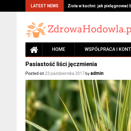
Skip
LATEST NEWS
Zioła w kuchni: jak pielęgnować 
to
content
HOME
WSPÓŁPRACA I KON
Pasiastość liści jęczmienia
admin
Posted on
23 października 2017
by