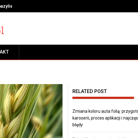
bazylie, miętę i rozmaryn, by długo cieszyć się świeżością
TAKT
RELATED POST
Zmiana koloru auta folią: przygo
karoserii, proces aplikacji i najczę
błędy