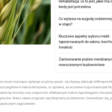
Rehabilitacja: co to jest, jakie ma c
kiedy jest potrzebna
Co wpływa na wygodę codziennej
w stajni?
Kluczowe aspekty wyboru mebli
tapicerowanych do salonu: komfort,
trwałość
Zastosowanie prętów miedziany
nowoczesnym budownictwie
a może znacząco wpłynąć na plony upraw. Jej objawy, takie jak żółknięcie liś
szczególnie w trakcie kłoszenia, co sprawia, że wczesne rozpoznanie jest k
owania tej choroby oraz znajomość efektywnych metod zapobiegania i leczen
lonów. Warto zatem przyjrzeć się bliżej temu problemowi i dowiedzieć się, j
bezpiecznym zagrożeniem.