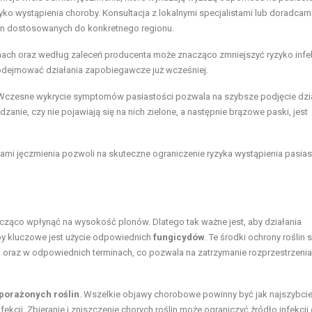
ko wystąpienia choroby. Konsultacja z lokalnymi specjalistami lub doradcam
n dostosowanych do konkretnego regionu.
ach oraz według zaleceń producenta może znacząco zmniejszyć ryzyko infek
podejmować działania zapobiegawcze już wcześniej.
. Wczesne wykrycie symptomów pasiastości pozwala na szybsze podjęcie dzi
anie, czy nie pojawiają się na nich zielone, a następnie brązowe paski, jest
i jęczmienia pozwoli na skuteczne ograniczenie ryzyka wystąpienia pasias
acząco wpłynąć na wysokość plonów. Dlatego tak ważne jest, aby działania
by kluczowe jest użycie odpowiednich
fungicydów
. Te środki ochrony roślin 
 oraz w odpowiednich terminach, co pozwala na zatrzymanie rozprzestrzenia
porażonych roślin
. Wszelkie objawy chorobowe powinny być jak najszybcie
ekcji. Zbieranie i zniszczenie chorych roślin może ograniczyć źródło infekcji