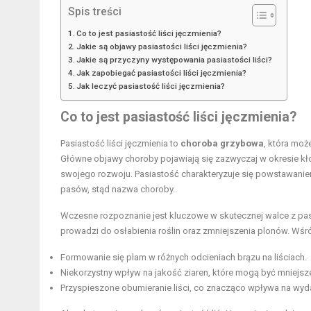
Spis treści
Co to jest pasiastość liści jęczmienia?
Jakie są objawy pasiastości liści jęczmienia?
Jakie są przyczyny występowania pasiastości liści?
Jak zapobiegać pasiastości liści jęczmienia?
Jak leczyć pasiastość liści jęczmienia?
Co to jest pasiastość liści jęczmienia?
Pasiastość liści jęczmienia to
choroba grzybowa
, która moż
Główne objawy choroby pojawiają się zazwyczaj w okresie kło
swojego rozwoju. Pasiastość charakteryzuje się powstawanie
pasów, stąd nazwa choroby.
Wczesne rozpoznanie jest kluczowe w skutecznej walce z pasi
prowadzi do osłabienia roślin oraz zmniejszenia plonów. Wś
Formowanie się plam w różnych odcieniach brązu na liściach.
Niekorzystny wpływ na jakość ziaren, które mogą być mniejsz
Przyspieszone obumieranie liści, co znacząco wpływa na wyd