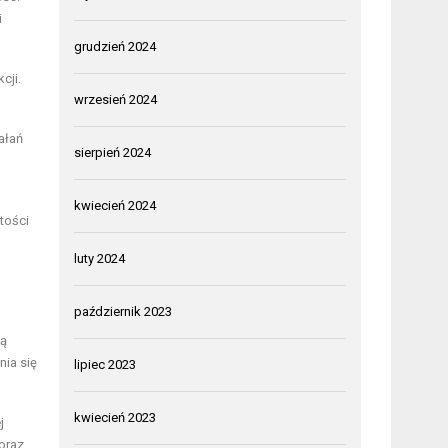
i
grudzień 2024
cji.
wrzesień 2024
ałań
sierpień 2024
kwiecień 2024
tości
luty 2024
październik 2023
są
nia się
lipiec 2023
kwiecień 2023
j
 oraz