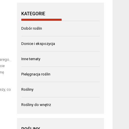
KATEGORIE
Dobór roślin
Donice i ekspozycja
Inne tematy
arego.
cie
rmę
Pielęgnacja roślin
ezy, co
Rośliny
Rośliny do wnętrz