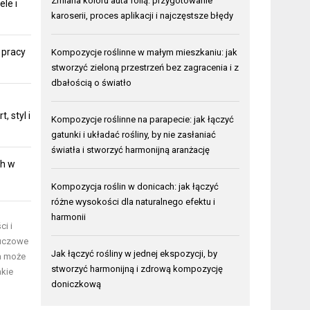
Zmiana koloru auta folią: przygotowanie
ele i
karoserii, proces aplikacji i najczęstsze błędy
 pracy
Kompozycje roślinne w małym mieszkaniu: jak
stworzyć zieloną przestrzeń bez zagracenia i z
dbałością o światło
 styl i
Kompozycje roślinne na parapecie: jak łączyć
gatunki i układać rośliny, by nie zasłaniać
światła i stworzyć harmonijną aranżację
ch w
Kompozycja roślin w donicach: jak łączyć
różne wysokości dla naturalnego efektu i
harmonii
ci i
luczowe
Jak łączyć rośliny w jednej ekspozycji, by
ia może
stworzyć harmonijną i zdrową kompozycję
akie
doniczkową