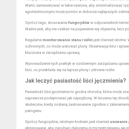
Warto zainwestować w takie nasiona, aby zminimalizować ryzy
agrotechnicznymi może pomóc w doborze najlepszych odmia
Oprócz tego, stosowanie
fungicydów
w odpowiednich termin
Ważne jest, aby nie czekać na pojawienie się objawów, lecz 
Regularne
monitorowanie stanu roślin
jest również istotne
ochronnych, co może uratować plony. Obserwacja liści i sprawdz
kluczowa w zarządzaniu uprawą.
Wprowadzenie tych praktyk w codziennym zarządzaniu uprawam
liści, co przekłada się na lepsze plony i zdrowie roślin.
Jak leczyć pasiastość liści jęczmienia?
Pasiastość liści jęczmienia to groźna choroba, która może zn
naprawcze podejmować jak najszybciej. W leczeniu tej choro
skuteczne, kiedy zostaną zastosowane zgodnie z zaleceniami
patogenu.
Oprócz fungicydów, istotnym krokiem jest również
usuwanie 
eliminowane, aby zapobiec dalszemu rozprzestrzenieniu się inf