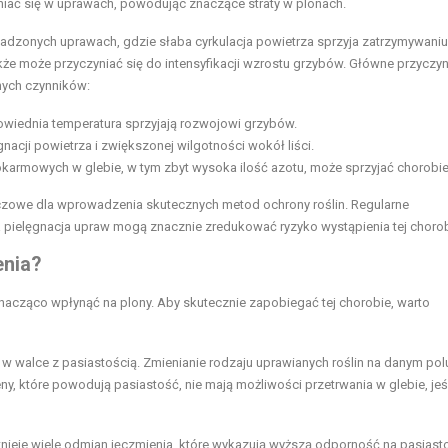
niać się w uprawach, powodując znaczące straty w plonach.
adzonych uprawach, gdzie słaba cyrkulacja powietrza sprzyja zatrzymywaniu
że może przyczyniać się do intensyfikacji wzrostu grzybów. Główne przyczy
tnych czynników:
wiednia temperatura sprzyjają rozwojowi grzybów.
nacji powietrza i zwiększonej wilgotności wokół liści.
armowych w glebie, w tym zbyt wysoka ilość azotu, może sprzyjać chorobie
uczowe dla wprowadzenia skutecznych metod ochrony roślin. Regularne
ielęgnacja upraw mogą znacznie zredukować ryzyko wystąpienia tej chorob
enia?
znacząco wpłynąć na plony. Aby skutecznie zapobiegać tej chorobie, warto
 walce z pasiastością. Zmienianie rodzaju uprawianych roślin na danym pol
, które powodują pasiastość, nie mają możliwości przetrwania w glebie, jeśl
stnieje wiele odmian jęczmienia, które wykazują wyższą odporność na pasiast