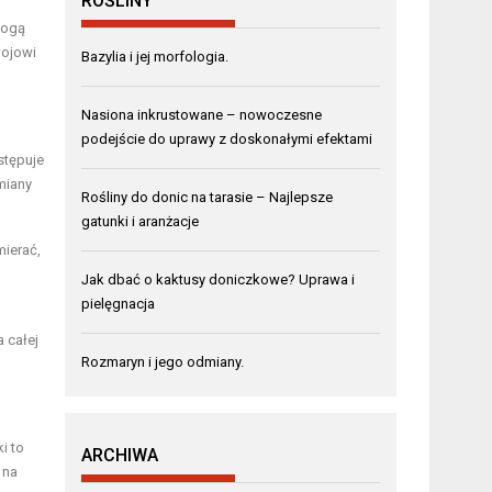
ROŚLINY
mogą
wojowi
Bazylia i jej morfologia.
Nasiona inkrustowane – nowoczesne
podejście do uprawy z doskonałymi efektami
stępuje
miany
Rośliny do donic na tarasie – Najlepsze
gatunki i aranżacje
mierać,
Jak dbać o kaktusy doniczkowe? Uprawa i
pielęgnacja
 całej
Rozmaryn i jego odmiany.
i to
ARCHIWA
 na