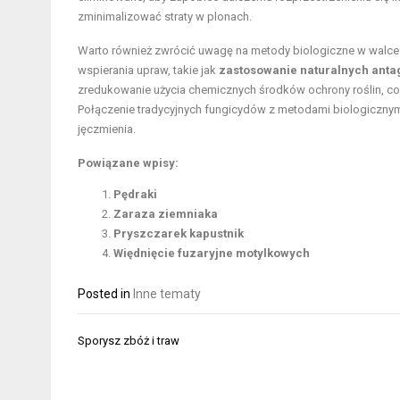
zminimalizować straty w plonach.
Warto również zwrócić uwagę na metody biologiczne w walce z
wspierania upraw, takie jak
zastosowanie naturalnych anta
zredukowanie użycia chemicznych środków ochrony roślin, co
Połączenie tradycyjnych fungicydów z metodami biologicznymi
jęczmienia.
Powiązane wpisy:
Pędraki
Zaraza ziemniaka
Pryszczarek kapustnik
Więdnięcie fuzaryjne motylkowych
Posted in
Inne tematy
Nawigacja
Sporysz zbóż i traw
wpisu