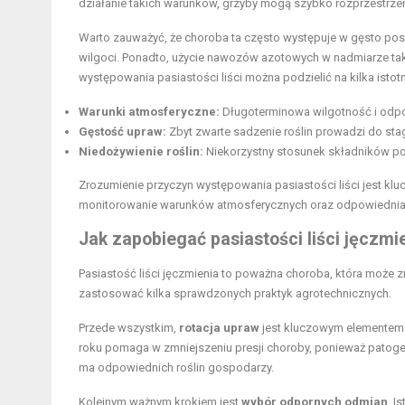
działanie takich warunków, grzyby mogą szybko rozprzestrze
Warto zauważyć, że choroba ta często występuje w gęsto pos
wilgoci. Ponadto, użycie nawozów azotowych w nadmiarze tak
występowania pasiastości liści można podzielić na kilka isto
Warunki atmosferyczne:
Długoterminowa wilgotność i odpo
Gęstość upraw:
Zbyt zwarte sadzenie roślin prowadzi do stag
Niedożywienie roślin:
Niekorzystny stosunek składników pok
Zrozumienie przyczyn występowania pasiastości liści jest kl
monitorowanie warunków atmosferycznych oraz odpowiednia p
Jak zapobiegać pasiastości liści jęczmi
Pasiastość liści jęczmienia to poważna choroba, która może 
zastosować kilka sprawdzonych praktyk agrotechnicznych.
Przede wszystkim,
rotacja upraw
jest kluczowym elementem w
roku pomaga w zmniejszeniu presji choroby, ponieważ patogeny
ma odpowiednich roślin gospodarzy.
Kolejnym ważnym krokiem jest
wybór odpornych odmian
. I