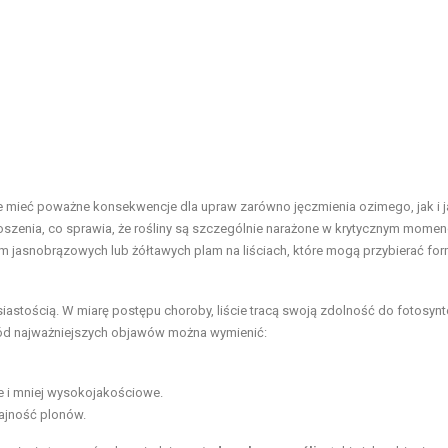
e mieć poważne konsekwencje dla upraw zarówno jęczmienia ozimego, jak i j
szenia, co sprawia, że rośliny są szczególnie narażone w krytycznym momen
m jasnobrązowych lub żółtawych plam na liściach, które mogą przybierać fo
astością. W miarę postępu choroby, liście tracą swoją zdolność do fotosynt
ród najważniejszych objawów można wymienić:
e i mniej wysokojakościowe.
ajność plonów.