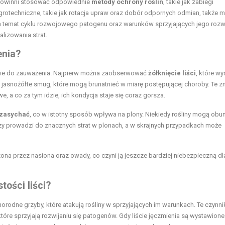
y powinni stosować odpowiednie
metody ochrony roślin
, takie jak zabiegi
rotechniczne, takie jak rotacja upraw oraz dobór odpornych odmian, także 
a temat cyklu rozwojowego patogenu oraz warunków sprzyjających jego roz
lizowania strat.
enia?
 łatwe do zauważenia. Najpierw można zaobserwować
żółknięcie liści
, które wy
 jasnożółte smug, które mogą brunatnieć w miarę postępującej choroby. Te z
e, a co za tym idzie, ich kondycja staje się coraz gorsza.
zasychać
, co w istotny sposób wpływa na plony. Niekiedy rośliny mogą obu
czy prowadzi do znacznych strat w plonach, a w skrajnych przypadkach może
na przez nasiona oraz owady, co czyni ją jeszcze bardziej niebezpieczną dla
ości liści?
rodne grzyby, które atakują rośliny w sprzyjających im warunkach. Te czynnik
óre sprzyjają rozwijaniu się patogenów. Gdy liście jęczmienia są wystawione