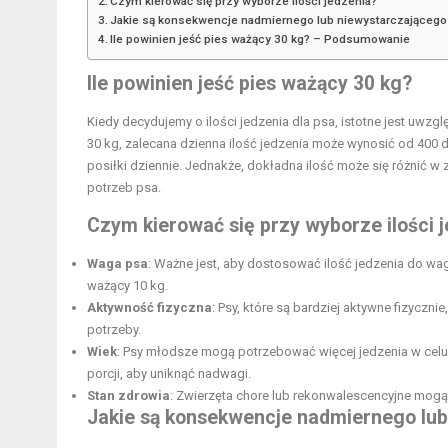
Czym kierować się przy wyborze ilości jedzenia?
Jakie są konsekwencje nadmiernego lub niewystarczającego
Ile powinien jeść pies ważący 30 kg? – Podsumowanie
Ile powinien jeść pies ważący 30 kg?
Kiedy decydujemy o ilości jedzenia dla psa, istotne jest uwzg
30 kg, zalecana dzienna ilość jedzenia może wynosić od 400 
posiłki dziennie. Jednakże, dokładna ilość może się różnić w 
potrzeb psa.
Czym kierować się przy wyborze ilości 
Waga psa
: Ważne jest, aby dostosować ilość jedzenia do wag
ważący 10 kg.
Aktywność fizyczna
: Psy, które są bardziej aktywne fizycz
potrzeby.
Wiek
: Psy młodsze mogą potrzebować więcej jedzenia w cel
porcji, aby uniknąć nadwagi.
Stan zdrowia
: Zwierzęta chore lub rekonwalescencyjne mogą 
Jakie są konsekwencje nadmiernego lub