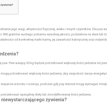
 żywienia?
lędnienie jego wagi, aktywności fizycznej, wieku i innych czynników. Dla psa 
do 900 gramów suchego pokarmu wysokiej jakości, podzielona na dwie lub tr
zależności od konkretnej marki karmy, jej zawartości kalorycznej oraz indywid
jedzenia?
i psa. Pies ważący 30 kg będzie potrzebował większej ilości jedzenia niż pie
nie, mogą potrzebować większej ilości jedzenia, aby zaspokoić swoje energety
u wsparcia wzrostu i rozwoju, podczas gdy psy starsze mogą wymagać mniej
potrzebować specjalnej diety lub zmodyfikowanej ilości jedzenia.
 niewystarczającego żywienia?