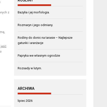
ROŚLINY
k
anych z
Bazylia i jej morfologia.
Rozmaryn i jego odmiany.
zną,
Rośliny do donic na tarasie – Najlepsze
gatunki i aranżacje
 jeść
go
Papryka we własnym ogrodzie
Rozsady w lutym.
ARCHIWA
lipiec 2026