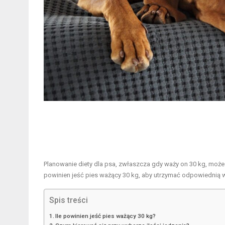
Planowanie diety dla psa, zwłaszcza gdy waży on 30 kg, może 
powinien jeść pies ważący 30 kg, aby utrzymać odpowiednią 
Spis treści
Ile powinien jeść pies ważący 30 kg?