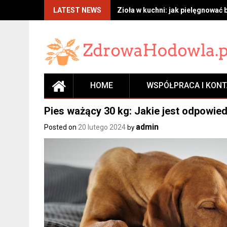
Skip
LATEST NEWS
Zioła w kuchni: jak pielęgnować 
to
content
HOME
WSPÓŁPRACA I KON
Pies ważący 30 kg: Jakie jest odpowied
admin
Posted on
20 lutego 2024
by