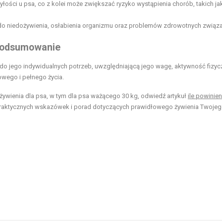
yłości u psa, co z kolei może zwiększać ryzyko wystąpienia chorób, takich ja
 do niedożywienia, osłabienia organizmu oraz problemów zdrowotnych związ
 Podsumowanie
do jego indywidualnych potrzeb, uwzględniającą jego wagę, aktywność fizyc
owego i pełnego życia.
żywienia dla psa, w tym dla psa ważącego 30 kg, odwiedź artykuł
ile powinien
e praktycznych wskazówek i porad dotyczących prawidłowego żywienia Twoje