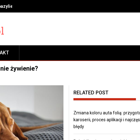
bazylie, miętę i rozmaryn, by długo cieszyć się świeżością
TAKT
nie żywienie?
RELATED POST
Zmiana koloru auta folią: przygo
karoserii, proces aplikacji i najczę
błędy