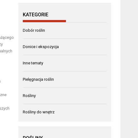
KATEGORIE
Dobór roślin
ważącego
zy
Donice i ekspozycja
ualnych
Inne tematy
Pielęgnacja roślin
s
czne
Rośliny
szych
Rośliny do wnętrz