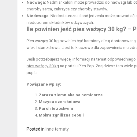
Nadwaga
: Nadmiar kalorii może prowadzić do nadwagi lub ot
choroby serca, cukrzyca czy choroby stawów.
Niedowaga
: Niedostateczna ilość jedzenia może prowadzić
niedoborem składników odżywczych.
Ile powinien jeść pies ważący 30 kg? –
Pies ważący 30 kg powinien być karmiony dietą dostosowaną 
wiek i stan zdrowia. Jest to kluczowe dla zapewnienia mu zdr
Jeśli potrzebujesz więcej informacji na temat odpowiedniego 
pies ważący 30 kg
na portalu Pies Pop. Znajdziesz tam wiel
pupila.
Powiązane wpisy:
Zaraza ziemniaka na pomidorze
Mszyca czereśniowa
Parch brzoskwini
Mokra zgnilizna cebuli
Posted in
Inne tematy