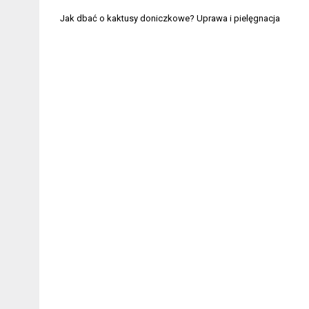
Nawigacja
Jak dbać o kaktusy doniczkowe? Uprawa i pielęgnacja
wpisu