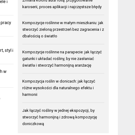
Zmiana koloru auta folią: przygotowanie
ele i
karoserii, proces aplikacji i najczęstsze błędy
 pracy
Kompozycje roślinne w małym mieszkaniu: jak
stworzyć zieloną przestrzeń bez zagracenia i z
dbałością o światło
 styl i
Kompozycje roślinne na parapecie: jak łączyć
gatunki i układać rośliny, by nie zasłaniać
światła i stworzyć harmonijną aranżację
ch w
Kompozycja roślin w donicach: jak łączyć
różne wysokości dla naturalnego efektu i
harmonii
e
Jak łączyć rośliny w jednej ekspozycji, by
stworzyć harmonijną i zdrową kompozycję
doniczkową