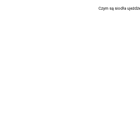
​Czym są siodła ujeżd