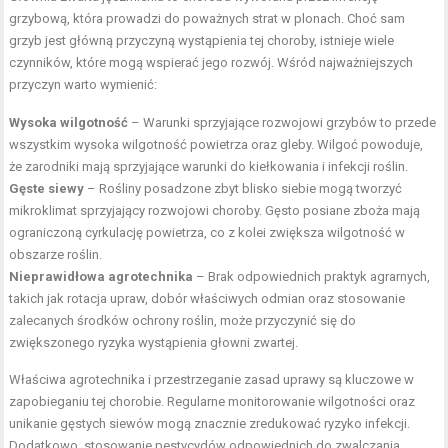
grzybową, która prowadzi do poważnych strat w plonach. Choć sam
grzyb jest główną przyczyną wystąpienia tej choroby, istnieje wiele
czynników, które mogą wspierać jego rozwój. Wśród najważniejszych
przyczyn warto wymienić:
Wysoka wilgotność
– Warunki sprzyjające rozwojowi grzybów to przede
wszystkim wysoka wilgotność powietrza oraz gleby. Wilgoć powoduje,
że zarodniki mają sprzyjające warunki do kiełkowania i infekcji roślin.
Gęste siewy
– Rośliny posadzone zbyt blisko siebie mogą tworzyć
mikroklimat sprzyjający rozwojowi choroby. Gęsto posiane zboża mają
ograniczoną cyrkulację powietrza, co z kolei zwiększa wilgotność w
obszarze roślin.
Nieprawidłowa agrotechnika
– Brak odpowiednich praktyk agrarnych,
takich jak rotacja upraw, dobór właściwych odmian oraz stosowanie
zalecanych środków ochrony roślin, może przyczynić się do
zwiększonego ryzyka wystąpienia głowni zwartej.
Właściwa agrotechnika i przestrzeganie zasad uprawy są kluczowe w
zapobieganiu tej chorobie. Regularne monitorowanie wilgotności oraz
unikanie gęstych siewów mogą znacznie zredukować ryzyko infekcji.
Dodatkowo, stosowanie pestycydów odpowiednich do zwalczania