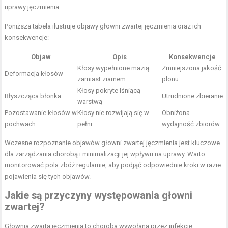
uprawy jęczmienia.
Poniższa tabela ilustruje objawy głowni zwartej jęczmienia oraz ich
konsekwencje:
Objaw
Opis
Konsekwencje
Kłosy wypełnione mazią
Zmniejszona jakość
Deformacja kłosów
zamiast ziarnem
plonu
Kłosy pokryte lśniącą
Błyszcząca błonka
Utrudnione zbieranie
warstwą
Pozostawanie kłosów w
Kłosy nie rozwijają się w
Obniżona
pochwach
pełni
wydajność zbiorów
Wczesne rozpoznanie objawów głowni zwartej jęczmienia jest kluczowe
dla zarządzania chorobą i minimalizacji jej wpływu na uprawy. Warto
monitorować pola zbóż regularnie, aby podjąć odpowiednie kroki w razie
pojawienia się tych objawów.
Jakie są przyczyny występowania głowni
zwartej?
Głownia zwarta jęczmienia to choroba wywołana przez infekcję