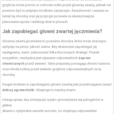
grzybów może pomóc w ochronie roślin przed głownią zwartą, jednak nie
powinno być to jedynym środkiem zaradczym. Świadomość i wiedza na
temat tej choroby oraz jej przyczyn pozwala na skuteczniejsze
planowanie upraw i redukcję strat w plonach.
Jak zapobiegać głowni zwartej jęczmienia?
Głownia zwarta jęczmienia to poważna choroba, która może znacząco
wpłynąć na plony i jakość ziarna. Aby skutecznie zapobiegać jej
wystąpieniu, warto zastosować kilka kluczowych strategii. Przede
wszystkim, niezbędne jest używanie odpowiednich
zapraw
chemicznych
przed siewem. Takie preparaty pomagają chronić nasiona
oraz młode rośliny przed atakiem grzybów odpowiedzialnych za tę
chorobę.
Drugim krokiem w zapobieganiu głowni zwartej jest przestrzeganie zasad
dobrej agrotechniki
. Obejmuje to między innymi:
rotację upraw, aby zmniejszyć ryzyko gromadzenia się patogenów w
glebie;
dbanie o optymalne warunki wzrostu, co obejmuje odpowiednie