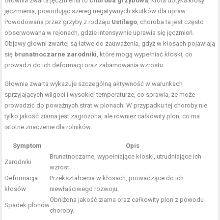
Głownia zwarta jęczmienia to
choroba grzybowa
, która dotyka kłosy
jęczmienia, powodując szereg negatywnych skutków dla upraw.
Powodowana przez grzyby z rodzaju
Ustilago
, choroba ta jest często
obserwowana w rejonach, gdzie intensywnie uprawia się jęczmień.
Objawy głowni zwartej są łatwe do zauważenia, gdyż w kłosach pojawiają
się
brunatnoczarne zarodniki
, które mogą wypełniać kłoski, co
prowadzi do ich deformacji oraz zahamowania wzrostu.
Głownia zwarta wykazuje szczególną aktywność w warunkach
sprzyjających wilgoci i wysokiej temperaturze, co sprawia, że może
prowadzić do poważnych strat w plonach. W przypadku tej choroby nie
tylko jakość ziarna jest zagrożona, ale również całkowity plon, co ma
istotne znaczenie dla rolników.
Symptom
Opis
Brunatnoczarne, wypełniające kłoski, utrudniające ich
Zarodniki
wzrost.
Deformacja
Przekształcenia w kłosach, prowadzące do ich
kłosów
niewłaściwego rozwoju.
Obniżona jakość ziarna oraz całkowity plon z powodu
Spadek plonów
choroby.