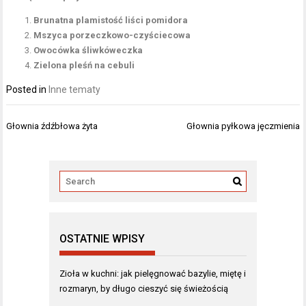
Brunatna plamistość liści pomidora
Mszyca porzeczkowo-czyściecowa
Owocówka śliwkóweczka
Zielona pleśń na cebuli
Posted in
Inne tematy
Nawigacja
Głownia źdźbłowa żyta
Głownia pyłkowa jęczmienia
wpisu
OSTATNIE WPISY
Zioła w kuchni: jak pielęgnować bazylie, miętę i
rozmaryn, by długo cieszyć się świeżością