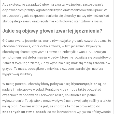
Aby skutecznie zarządzać głownią zwartą, ważne jest zastosowanie
odpowiednich praktyk agrotechnicznych oraz monitorowanie upraw. W
celu zapobiegania rozprzestrzenieniu się choroby, należy również unikać
zbyt gęstego siewu oraz regularnie kontrolować stan zdrowia roślin.
Jakie są objawy głowni zwartej jęczmienia?
Główna zwarta jęczmienia, znana również jako głownia czworoboczna, to
choroba grzybowa, która dotyka zboża, w tym jęczmień. Objawy tej
choroby są charakterystyczne i łatwe do zidentyfikowania. Kluczowym
symptomem jest
deformacja kłosów
, które nie rozwijają się prawidłowo.
Zamiast zwykłego ziarna, kłosy wypełniają się mazistą masą zarodników
grzyba. Ta masa, początkowo miękka, z czasem twardnieje i nabiera
wyjątkowej struktury.
W miarę postępu choroby kłosy pokrywają się
błyszczącą błonką
, co
nadaje im nietypowy wygląd. Porażone kłosy mogą także pozostać
częściowo w pochwach liściowych roślin, co utrudnia ich pełne
wykształcenie. To zjawisko może wpływać na rozwój całej rośliny, a także
na jej plon. Również istotne jest, że choroba ta może prowadzić do
znacznych strat w plonach
, co ma bezpośredni wpływ na efektywność