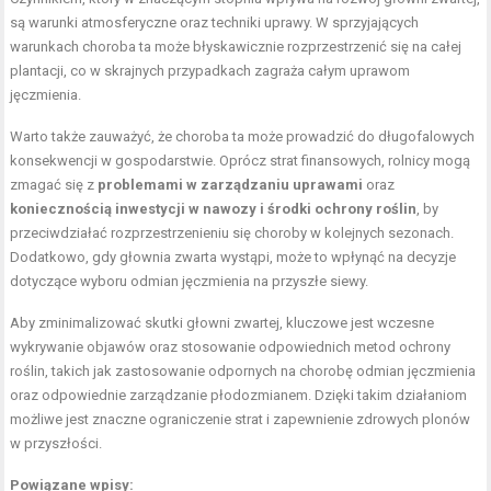
są warunki atmosferyczne oraz techniki uprawy. W sprzyjających
warunkach choroba ta może błyskawicznie rozprzestrzenić się na całej
plantacji, co w skrajnych przypadkach zagraża całym uprawom
jęczmienia.
Warto także zauważyć, że choroba ta może prowadzić do długofalowych
konsekwencji w gospodarstwie. Oprócz strat finansowych, rolnicy mogą
zmagać się z
problemami w zarządzaniu uprawami
oraz
koniecznością inwestycji w nawozy i środki ochrony roślin
, by
przeciwdziałać rozprzestrzenieniu się choroby w kolejnych sezonach.
Dodatkowo, gdy głownia zwarta wystąpi, może to wpłynąć na decyzje
dotyczące wyboru odmian jęczmienia na przyszłe siewy.
Aby zminimalizować skutki głowni zwartej, kluczowe jest wczesne
wykrywanie objawów oraz stosowanie odpowiednich metod ochrony
roślin, takich jak zastosowanie odpornych na chorobę odmian jęczmienia
oraz odpowiednie zarządzanie płodozmianem. Dzięki takim działaniom
możliwe jest znaczne ograniczenie strat i zapewnienie zdrowych plonów
w przyszłości.
Powiązane wpisy: