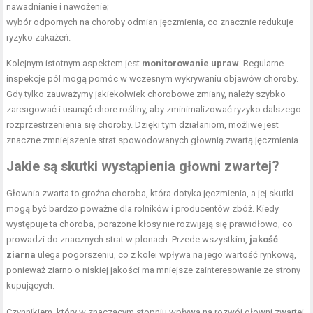
nawadnianie i nawożenie;
wybór odpornych na choroby odmian jęczmienia, co znacznie redukuje
ryzyko zakażeń.
Kolejnym istotnym aspektem jest
monitorowanie upraw
. Regularne
inspekcje pól mogą pomóc w wczesnym wykrywaniu objawów choroby.
Gdy tylko zauważymy jakiekolwiek chorobowe zmiany, należy szybko
zareagować i usunąć chore rośliny, aby zminimalizować ryzyko dalszego
rozprzestrzenienia się choroby. Dzięki tym działaniom, możliwe jest
znaczne zmniejszenie strat spowodowanych głownią zwartą jęczmienia.
Jakie są skutki wystąpienia głowni zwartej?
Głownia zwarta to groźna choroba, która dotyka jęczmienia, a jej skutki
mogą być bardzo poważne dla rolników i producentów zbóż. Kiedy
występuje ta choroba, porażone kłosy nie rozwijają się prawidłowo, co
prowadzi do znacznych strat w plonach. Przede wszystkim,
jakość
ziarna
ulega pogorszeniu, co z kolei wpływa na jego wartość rynkową,
ponieważ ziarno o niskiej jakości ma mniejsze zainteresowanie ze strony
kupujących.
Czynnikiem, który w znaczącym stopniu wpływa na rozwój głowni zwartej,