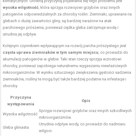
klimatycznych. Główną przyczyną pojawiania się tego problemu jest
wysoka wilgotność
, która sprzyja rozwojowi grzybów oraz innych
patogenów odpowiedzialnych za choroby roślin. Ziemniaki, uprawiane na
glebach o dużej zawartości gliny, są bardziej narażone na atak
parchowego prószenia, ponieważ ciężka gleba zatrzymuje wodę i
utrudnia jej odpływ.
Kolejnym czynnikiem wpływającym na rozwój parcha prószystego jest
częsta uprawa ziemniaków w tym samym miejscu
, co prowadzi do
akumulacji patogenów w glebie. Taki stan rzeczy sprzyja wzrostowi
choroby, ponieważ zapobiega naturalnemu wygaszaniu niewłaściwych
mikroorganizmów. W wyniku sztucznego zwiększenia gęstości sadzenia
ziemniaków, rośliny te mogą być także bardziej podatne na infestacje i
choroby.
Przyczyna
Opis
występowania
Sprzyja rozwojowi grzybów oraz innych szkodliwych
Wysoka wilgotność
mikroorganizmów.
Utrudnia odpływ wody, co prowadzi do nadmiaru
Gleba gliniasta
wilgoci.