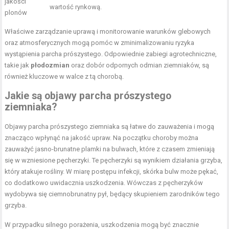
jakości
wartość rynkową.
plonów
Właściwe zarządzanie uprawą i monitorowanie warunków glebowych
oraz atmosferycznych mogą pomóc w zminimalizowaniu ryzyka
wystąpienia parcha prószystego. Odpowiednie zabiegi agrotechniczne,
takie jak
płodozmian
oraz dobór odpornych odmian ziemniaków, są
również kluczowe w walce z tą chorobą.
Jakie są objawy parcha prószystego
ziemniaka?
Objawy parcha prószystego ziemniaka są łatwe do zauważenia i mogą
znacząco wpłynąć na jakość upraw. Na początku choroby można
zauważyć jasno-brunatne plamki na bulwach, które z czasem zmieniają
się w wzniesione pęcherzyki. Te pęcherzyki są wynikiem działania grzyba,
który atakuje rośliny. W miarę postępu infekcji, skórka bulw może pękać,
co dodatkowo uwidacznia uszkodzenia. Wówczas z pęcherzyków
wydobywa się ciemnobrunatny pył, będący skupieniem zarodników tego
grzyba.
W przypadku silnego porażenia, uszkodzenia mogą być znacznie