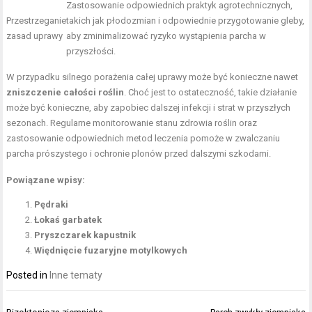
Zastosowanie odpowiednich praktyk agrotechnicznych,
Przestrzeganie
takich jak płodozmian i odpowiednie przygotowanie gleby,
zasad uprawy
aby zminimalizować ryzyko wystąpienia parcha w
przyszłości.
W przypadku silnego porażenia całej uprawy może być konieczne nawet
zniszczenie całości roślin
. Choć jest to ostateczność, takie działanie
może być konieczne, aby zapobiec dalszej infekcji i strat w przyszłych
sezonach. Regularne monitorowanie stanu zdrowia roślin oraz
zastosowanie odpowiednich metod leczenia pomoże w zwalczaniu
parcha prószystego i ochronie plonów przed dalszymi szkodami.
Powiązane wpisy:
Pędraki
Łokaś garbatek
Pryszczarek kapustnik
Więdnięcie fuzaryjne motylkowych
Posted in
Inne tematy
Nawigacja