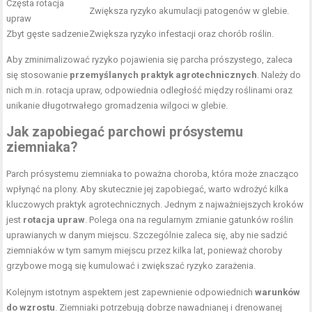
Częsta rotacja
Zwiększa ryzyko akumulacji patogenów w glebie.
upraw
Zbyt gęste sadzenie
Zwiększa ryzyko infestacji oraz chorób roślin.
Aby zminimalizować ryzyko pojawienia się parcha prószystego, zaleca
się stosowanie
przemyślanych praktyk agrotechnicznych
. Należy do
nich m.in. rotacja upraw, odpowiednia odległość między roślinami oraz
unikanie długotrwałego gromadzenia wilgoci w glebie.
Jak zapobiegać parchowi prósystemu
ziemniaka?
Parch prósystemu ziemniaka to poważna choroba, która może znacząco
wpłynąć na plony. Aby skutecznie jej zapobiegać, warto wdrożyć kilka
kluczowych praktyk agrotechnicznych. Jednym z najważniejszych kroków
jest
rotacja upraw
. Polega ona na regularnym zmianie gatunków roślin
uprawianych w danym miejscu. Szczególnie zaleca się, aby nie sadzić
ziemniaków w tym samym miejscu przez kilka lat, ponieważ choroby
grzybowe mogą się kumulować i zwiększać ryzyko zarażenia.
Kolejnym istotnym aspektem jest zapewnienie odpowiednich
warunków
do wzrostu
. Ziemniaki potrzebują dobrze nawadnianej i drenowanej