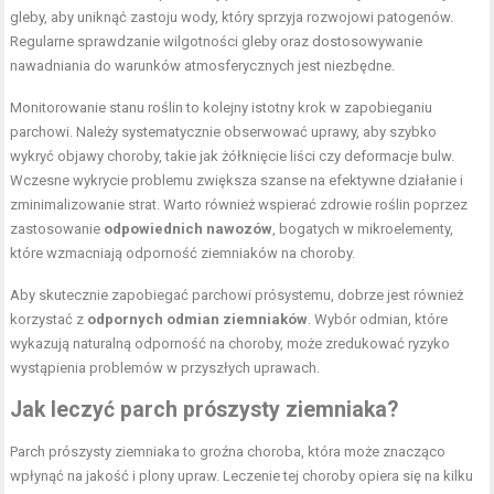
gleby, aby uniknąć zastoju wody, który sprzyja rozwojowi patogenów.
Regularne sprawdzanie wilgotności gleby oraz dostosowywanie
nawadniania do warunków atmosferycznych jest niezbędne.
Monitorowanie stanu roślin to kolejny istotny krok w zapobieganiu
parchowi. Należy systematycznie obserwować uprawy, aby szybko
wykryć objawy choroby, takie jak żółknięcie liści czy deformacje bulw.
Wczesne wykrycie problemu zwiększa szanse na efektywne działanie i
zminimalizowanie strat. Warto również wspierać zdrowie roślin poprzez
zastosowanie
odpowiednich nawozów
, bogatych w mikroelementy,
które wzmacniają odporność ziemniaków na choroby.
Aby skutecznie zapobiegać parchowi prósystemu, dobrze jest również
korzystać z
odpornych odmian ziemniaków
. Wybór odmian, które
wykazują naturalną odporność na choroby, może zredukować ryzyko
wystąpienia problemów w przyszłych uprawach.
Jak leczyć parch prószysty ziemniaka?
Parch prószysty ziemniaka to groźna choroba, która może znacząco
wpłynąć na jakość i plony upraw. Leczenie tej choroby opiera się na kilku