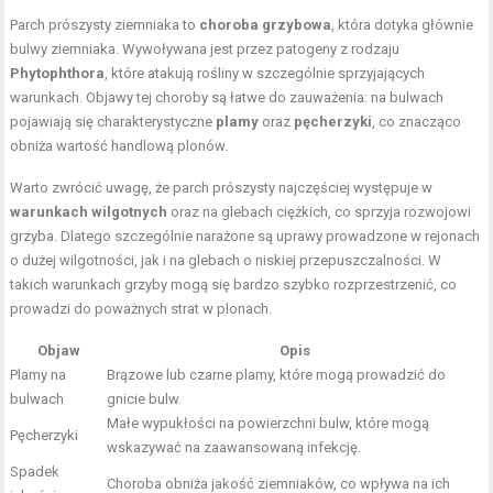
Parch prószysty ziemniaka to
choroba grzybowa
, która dotyka głównie
bulwy ziemniaka. Wywoływana jest przez patogeny z rodzaju
Phytophthora
, które atakują rośliny w szczególnie sprzyjających
warunkach. Objawy tej choroby są łatwe do zauważenia: na bulwach
pojawiają się charakterystyczne
plamy
oraz
pęcherzyki
, co znacząco
obniża wartość handlową plonów.
Warto zwrócić uwagę, że parch prószysty najczęściej występuje w
warunkach wilgotnych
oraz na glebach ciężkich, co sprzyja rozwojowi
grzyba. Dlatego szczególnie narażone są uprawy prowadzone w rejonach
o dużej wilgotności, jak i na glebach o niskiej przepuszczalności. W
takich warunkach grzyby mogą się bardzo szybko rozprzestrzenić, co
prowadzi do poważnych strat w plonach.
Objaw
Opis
Plamy na
Brązowe lub czarne plamy, które mogą prowadzić do
bulwach
gnicie bulw.
Małe wypukłości na powierzchni bulw, które mogą
Pęcherzyki
wskazywać na zaawansowaną infekcję.
Spadek
Choroba obniża jakość ziemniaków, co wpływa na ich