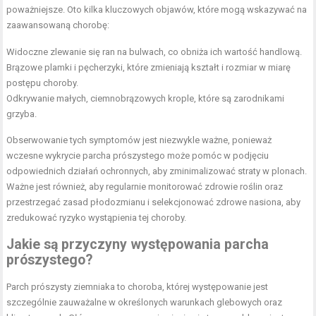
poważniejsze. Oto kilka kluczowych objawów, które mogą wskazywać na
zaawansowaną chorobę:
Widoczne zlewanie się ran na bulwach, co obniża ich wartość handlową.
Brązowe plamki i pęcherzyki, które zmieniają kształt i rozmiar w miarę
postępu choroby.
Odkrywanie małych, ciemnobrązowych krople, które są zarodnikami
grzyba.
Obserwowanie tych symptomów jest niezwykle ważne, ponieważ
wczesne wykrycie parcha prószystego może pomóc w podjęciu
odpowiednich działań ochronnych, aby zminimalizować straty w plonach.
Ważne jest również, aby regularnie monitorować zdrowie roślin oraz
przestrzegać zasad płodozmianu i selekcjonować zdrowe nasiona, aby
zredukować ryzyko wystąpienia tej choroby.
Jakie są przyczyny występowania parcha
prószystego?
Parch prószysty ziemniaka to choroba, której występowanie jest
szczególnie zauważalne w określonych warunkach glebowych oraz