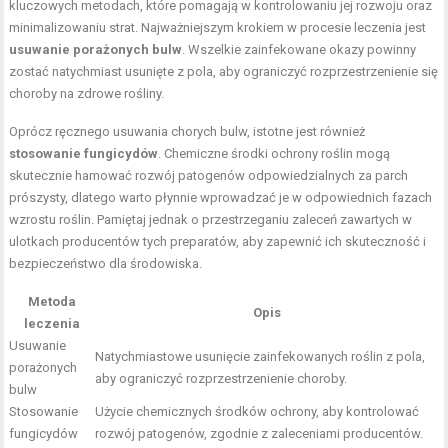
kluczowych metodach, które pomagają w kontrolowaniu jej rozwoju oraz
minimalizowaniu strat. Najważniejszym krokiem w procesie leczenia jest
usuwanie porażonych bulw
. Wszelkie zainfekowane okazy powinny
zostać natychmiast usunięte z pola, aby ograniczyć rozprzestrzenienie się
choroby na zdrowe rośliny.
Oprócz ręcznego usuwania chorych bulw, istotne jest również
stosowanie fungicydów
. Chemiczne środki ochrony roślin mogą
skutecznie hamować rozwój patogenów odpowiedzialnych za parch
prószysty, dlatego warto płynnie wprowadzać je w odpowiednich fazach
wzrostu roślin. Pamiętaj jednak o przestrzeganiu zaleceń zawartych w
ulotkach producentów tych preparatów, aby zapewnić ich skuteczność i
bezpieczeństwo dla środowiska.
Metoda
Opis
leczenia
Usuwanie
Natychmiastowe usunięcie zainfekowanych roślin z pola,
porażonych
aby ograniczyć rozprzestrzenienie choroby.
bulw
Stosowanie
Użycie chemicznych środków ochrony, aby kontrolować
fungicydów
rozwój patogenów, zgodnie z zaleceniami producentów.