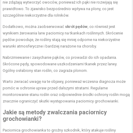
nie zdążają wytworzyć owoców, ponieważ ich pąki nie rozwijają się
prawidłowo. To zjawisko bezpośrednio wpływa na plony, co jest
szczególnie niekorzystne dla rolników.
Dodatkowo, można zaobserwować
skrót pędów
, co również jest
wynikiem żerowania larw paciornicy na tkankach roślinnych. Skrócenie
pędów powoduje, że rośliny stają się mniej odporne na niekorzystne
warunki atmosferyczne i bardziej narażone na choroby.
Nabrzmiewanie i zasychanie pąków, co prowadzi do ich opadania.
Skrócone pędy, spowodowane uszkodzeniami tkanek przez larwy.
Ogólny osłabiony stan roślin, co zagraża plonom.
Warto zwracać uwagę na te objawy, ponieważ wczesna diagnoza może
pomóc w ochronie upraw przed dalszymi stratami. Regularne
monitorowanie stanu roślin oraz odpowiednie środki ochrony roślin mogą
znacznie ograniczyć skutki występowania paciornicy grochowianki.
Jakie są metody zwalczania paciornicy
grochowianki?
Paciornica grochowianka to groźny szkodnik, który atakuje rośliny