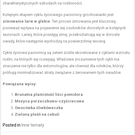
charakterystycznych szkodach na roślinności.
Kolejnym etapem cyklu życiowego paciornicy grochowianki jest
zimowanie larw w glebie
. Ten proces zimowania jest kluczowy,
ponieważ wpływa na pojawienie się osobników dorosłych w kolejnych
sezonach. Larwy, które przeżyją zimę, przekształcają się w dorosłe
owady, które następnie wychodzą na powierzchnię wiosną.
Cykle życiowe paciornicy są zatem ściśle skorelowane z cyklami wzrostu
roślin, na których się rozwijają. Właściwe zrozumienie tych cykli ma
znaczenie nie tylko dla entomologów, ale również dla rolników, którzy
próbują minimalizować straty związane z żerowaniem tych owadów.
Powiązane wpisy:
Brunatna plamistość liści pomidora
Mszyca porzeczkowo-czyściecowa
Owocówka śliwkóweczka
Zielona pleśń na cebuli
Posted in
Inne tematy