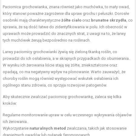
Paciornica grochowianka, znana również jako muchówka, to mały owad,
który stanowi poważne zagrożenie dla upraw grochu i peluszki. Dorosłe
osobniki mają charakterystyczne
żółte ciało
oraz
brunatne skrzydła
, co
sprawia, że są dość łatwe do zidentyfikowania w polu. Ich obecność w
uprawach może prowadzić do znacznych strat, z uwagi na to, że larwy
tych muchówek żerują bezpośrednio na roślinach.
Larwy paciornicy grochowianki żywią się zieloną tkanką roślin, co
prowadzi do ich osłabienia, a w skrajnych przypadkach do obumierania.
W wyniku ich żerowania liście stają się żółte, zniekształcone oraz
opadają, co ma negatywny wpływ na plonowanie. Warto zauważyć, że
choroby roślin mogą również występować wskutek osłabienia ich
ogólnego stanu zdrowia, co sprzyja rozwojowi patogenów.
Aby skutecznie zwalczać paciornicę grochowiankę, zaleca się kilka
kroków:
Regularne monitorowanie upraw w celu wczesnego wykrywania objawów
ich żerowania.
Wykorzystanie
naturalnych metod
zwalczania, takich jak stosowanie
drapieżnych owadów lub pułapek feromonowych.