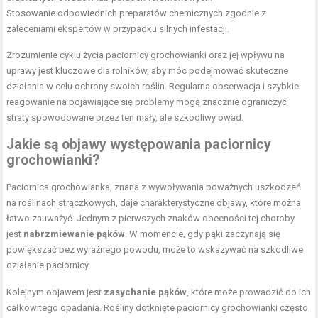
Stosowanie odpowiednich preparatów chemicznych zgodnie z
zaleceniami ekspertów w przypadku silnych infestacji.
Zrozumienie cyklu życia paciornicy grochowianki oraz jej wpływu na
uprawy jest kluczowe dla rolników, aby móc podejmować skuteczne
działania w celu ochrony swoich roślin. Regularna obserwacja i szybkie
reagowanie na pojawiające się problemy mogą znacznie ograniczyć
straty spowodowane przez ten mały, ale szkodliwy owad.
Jakie są objawy występowania paciornicy
grochowianki?
Paciornica grochowianka, znana z wywoływania poważnych uszkodzeń
na roślinach strączkowych, daje charakterystyczne objawy, które można
łatwo zauważyć. Jednym z pierwszych znaków obecności tej choroby
jest
nabrzmiewanie pąków
. W momencie, gdy pąki zaczynają się
powiększać bez wyraźnego powodu, może to wskazywać na szkodliwe
działanie paciornicy.
Kolejnym objawem jest
zasychanie pąków
, które może prowadzić do ich
całkowitego opadania. Rośliny dotknięte paciornicy grochowianki często