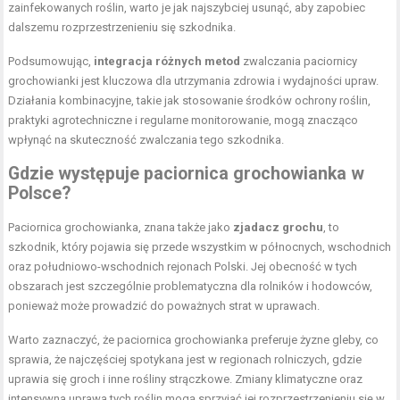
zainfekowanych roślin, warto je jak najszybciej usunąć, aby zapobiec
dalszemu rozprzestrzenieniu się szkodnika.
Podsumowując,
integracja różnych metod
zwalczania paciornicy
grochowianki jest kluczowa dla utrzymania zdrowia i wydajności upraw.
Działania kombinacyjne, takie jak stosowanie środków ochrony roślin,
praktyki agrotechniczne i regularne monitorowanie, mogą znacząco
wpłynąć na skuteczność zwalczania tego szkodnika.
Gdzie występuje paciornica grochowianka w
Polsce?
Paciornica grochowianka, znana także jako
zjadacz grochu
, to
szkodnik, który pojawia się przede wszystkim w północnych, wschodnich
oraz południowo-wschodnich rejonach Polski. Jej obecność w tych
obszarach jest szczególnie problematyczna dla rolników i hodowców,
ponieważ może prowadzić do poważnych strat w uprawach.
Warto zaznaczyć, że paciornica grochowianka preferuje żyzne gleby, co
sprawia, że najczęściej spotykana jest w regionach rolniczych, gdzie
uprawia się groch i inne rośliny strączkowe. Zmiany klimatyczne oraz
intensywna uprawa tych roślin mogą sprzyjać jej rozprzestrzenieniu się w