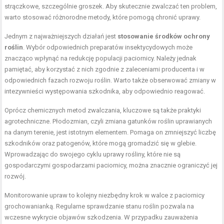
strączkowe, szczególnie groszek. Aby skutecznie zwalczać ten problem,
warto stosować różnorodne metody, które pomogą chronić uprawy.
Jednym z najważniejszych działań jest
stosowanie środków ochrony
roślin
. Wybór odpowiednich preparatów insektycydowych może
znacząco wpłynąć na redukcję populacji paciornicy. Należy jednak
pamiętać, aby korzystać z nich zgodnie z zaleceniami producenta i w
odpowiednich fazach rozwoju roślin. Warto także obserwować zmiany w
intezywnieści występowania szkodnika, aby odpowiednio reagować.
Oprócz chemicznych metod zwalczania, kluczowe są także praktyki
agrotechniczne. Płodozmian, czyli zmiana gatunków roślin uprawianych
na danym terenie, jest istotnym elementem. Pomaga on zmniejszyć liczbę
szkodników oraz patogenów, które mogą gromadzić się w glebie.
Wprowadzając do swojego cyklu uprawy rośliny, które nie są
gospodarczymi gospodarzami paciornicy, można znacznie ograniczyć jej
rozwój.
Monitorowanie upraw to kolejny niezbędny krok w walce z paciornicy
grochowanianką. Regularne sprawdzanie stanu roślin pozwala na
wczesne wykrycie objawów szkodzenia. W przypadku zauważenia