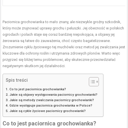
Paciornica grochowianka to mało znany, ale niezwykle groźny szkodnik,
który może zrujnować uprawy grochu i peluszki. Jej obecność w polskich
ogrodach i polach staje się coraz bardziej niepokojąca, a objawy jej
żerowania są łatwe do zauważenia, choć często bagatelizowane.
Zrozumienie cyklu życiowego tej muchówki oraz metod jej zwalczania jest
kluczowe dla ochrony roślin i utrzymania zdrowych plonów. Warto więc
przyjrzeć się bliżej temu problemowi, aby skutecznie przeciwdziałać
negatywnym skutkom jej działalności.
Spis treści
Co to jest paciornica grochowianka?
Jakie są objawy występowania paciornicy grochowianki?
Jakie są metody zwalczania paciornicy grochowianki?
Gdzie występuje paciornica grochowianka w Polsce?
Jakie są cykle życiowe paciornicy grochowianki?
Co to jest paciornica grochowianka?