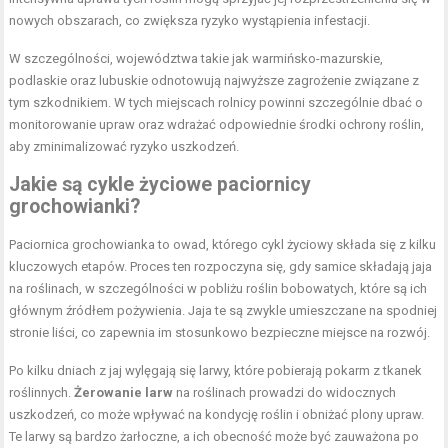
nowych obszarach, co zwiększa ryzyko wystąpienia infestacji.
W szczególności, województwa takie jak warmińsko-mazurskie,
podlaskie oraz lubuskie odnotowują najwyższe zagrożenie związane z
tym szkodnikiem. W tych miejscach rolnicy powinni szczególnie dbać o
monitorowanie upraw oraz wdrażać odpowiednie środki ochrony roślin,
aby zminimalizować ryzyko uszkodzeń.
Jakie są cykle życiowe paciornicy
grochowianki?
Paciornica grochowianka to owad, którego cykl życiowy składa się z kilku
kluczowych etapów. Proces ten rozpoczyna się, gdy samice składają jaja
na roślinach, w szczególności w pobliżu roślin bobowatych, które są ich
głównym źródłem pożywienia. Jaja te są zwykle umieszczane na spodniej
stronie liści, co zapewnia im stosunkowo bezpieczne miejsce na rozwój.
Po kilku dniach z jaj wylęgają się larwy, które pobierają pokarm z tkanek
roślinnych.
Żerowanie larw
na roślinach prowadzi do widocznych
uszkodzeń, co może wpływać na kondycję roślin i obniżać plony upraw.
Te larwy są bardzo żarłoczne, a ich obecność może być zauważona po