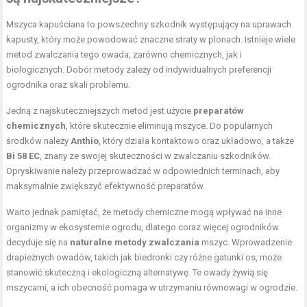
Mszyca kapuściana to powszechny szkodnik występujący na uprawach
kapusty, który może powodować znaczne straty w plonach. Istnieje wiele
metod zwalczania tego owada, zarówno chemicznych, jak i
biologicznych. Dobór metody zależy od indywidualnych preferencji
ogrodnika oraz skali problemu.
Jedną z najskuteczniejszych metod jest użycie
preparatów
chemicznych
, które skutecznie eliminują mszyce. Do popularnych
środków należy
Anthio
, który działa kontaktowo oraz układowo, a także
Bi 58 EC
, znany ze swojej skuteczności w zwalczaniu szkodników.
Opryskiwanie należy przeprowadzać w odpowiednich terminach, aby
maksymalnie zwiększyć efektywność preparatów.
Warto jednak pamiętać, że metody chemiczne mogą wpływać na inne
organizmy w ekosystemie ogrodu, dlatego coraz więcej ogrodników
decyduje się na
naturalne metody zwalczania
mszyc. Wprowadzenie
drapieżnych owadów, takich jak biedronki czy różne gatunki os, może
stanowić skuteczną i ekologiczną alternatywę. Te owady żywią się
mszycami, a ich obecność pomaga w utrzymaniu równowagi w ogrodzie.