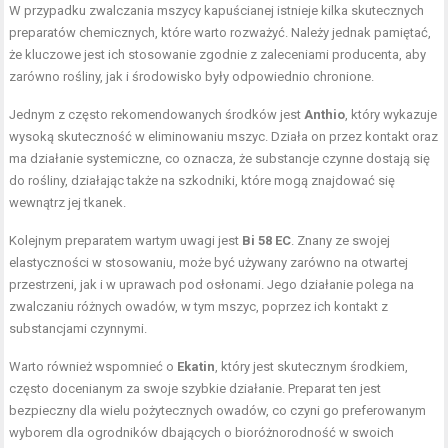
W przypadku zwalczania mszycy kapuścianej istnieje kilka skutecznych
preparatów chemicznych, które warto rozważyć. Należy jednak pamiętać,
że kluczowe jest ich stosowanie zgodnie z zaleceniami producenta, aby
zarówno rośliny, jak i środowisko były odpowiednio chronione.
Jednym z często rekomendowanych środków jest
Anthio
, który wykazuje
wysoką skuteczność w eliminowaniu mszyc. Działa on przez kontakt oraz
ma działanie systemiczne, co oznacza, że substancje czynne dostają się
do rośliny, działając także na szkodniki, które mogą znajdować się
wewnątrz jej tkanek.
Kolejnym preparatem wartym uwagi jest
Bi 58 EC
. Znany ze swojej
elastyczności w stosowaniu, może być używany zarówno na otwartej
przestrzeni, jak i w uprawach pod osłonami. Jego działanie polega na
zwalczaniu różnych owadów, w tym mszyc, poprzez ich kontakt z
substancjami czynnymi.
Warto również wspomnieć o
Ekatin
, który jest skutecznym środkiem,
często docenianym za swoje szybkie działanie. Preparat ten jest
bezpieczny dla wielu pożytecznych owadów, co czyni go preferowanym
wyborem dla ogrodników dbających o bioróżnorodność w swoich