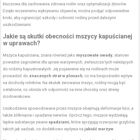
kluczowa dla zachowania zdrowia roślin oraz optymalizacji zbiorów.
Dzięki wczesnemu wykrywaniu objawów, można podjąć odpowiednie
kroki, aby ograniczyć szkody i ochronić rośliny przed dalszymi
uszkodzeniami.
Jakie są skutki obecności mszycy kapuścianej
w uprawach?
Mszyca kapuściana, znana również jako
myszowate owady
, stanowi
poważne zagrożenie dla upraw warzywnych, zwłaszcza tych należących
do rodziny kapustowatych. Jej pojawienie się na roślinach może
prowadzić do
znacznych strat w plonach
, co ma bezpośredni wpływ
na dochody rolników. Na skutek żerowania mszyc, rośliny mogą być
osłabione, co obniża ich odporność na inne choroby oraz stresy
środowiskowe.
Uszkodzenia spowodowane przez mszyce obejmują deformacje liści, a
także żółknięcie i opadanie nerwów. Oprócz tego, mszyce wydzielają
lepkie substancje zwane
spadziami
, które sprzyjają rozwojowi grzybów,
takich jak sadzak, co dodatkowo wpływa na
jakość warzyw
.