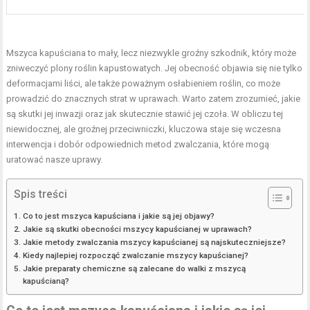
Mszyca kapuściana to mały, lecz niezwykle groźny szkodnik, który może
zniweczyć plony roślin kapustowatych. Jej obecność objawia się nie tylko
deformacjami liści, ale także poważnym osłabieniem roślin, co może
prowadzić do znacznych strat w uprawach. Warto zatem zrozumieć, jakie
są skutki jej inwazji oraz jak skutecznie stawić jej czoła. W obliczu tej
niewidocznej, ale groźnej przeciwniczki, kluczowa staje się wczesna
interwencja i dobór odpowiednich metod zwalczania, które mogą
uratować nasze uprawy.
Spis treści
Co to jest mszyca kapuściana i jakie są jej objawy?
Jakie są skutki obecności mszycy kapuścianej w uprawach?
Jakie metody zwalczania mszycy kapuścianej są najskuteczniejsze?
Kiedy najlepiej rozpocząć zwalczanie mszycy kapuścianej?
Jakie preparaty chemiczne są zalecane do walki z mszycą
kapuścianą?