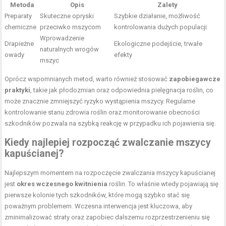
Metoda
Opis
Zalety
Preparaty
Skuteczne opryski
Szybkie działanie, możliwość
chemiczne
przeciwko mszycom
kontrolowania dużych populacji
Wprowadzenie
Drapieżne
Ekologiczne podejście, trwałe
naturalnych wrogów
owady
efekty
mszyc
Oprócz wspomnianych metod, warto również stosować
zapobiegawcze
praktyki
, takie jak płodozmian oraz odpowiednia pielęgnacja roślin, co
może znacznie zmniejszyć ryzyko wystąpienia mszycy. Regularne
kontrolowanie stanu zdrowia roślin oraz monitorowanie obecności
szkodników pozwala na szybką reakcję w przypadku ich pojawienia się.
Kiedy najlepiej rozpocząć zwalczanie mszycy
kapuścianej?
Najlepszym momentem na rozpoczęcie zwalczania mszycy kapuścianej
jest
okres wczesnego kwitnienia
roślin. To właśnie wtedy pojawiają się
pierwsze kolonie tych szkodników, które mogą szybko stać się
poważnym problemem. Wczesna interwencja jest kluczowa, aby
zminimalizować straty oraz zapobiec dalszemu rozprzestrzenieniu się