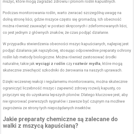
mszyc, które mogą zagrażać zdrowiu i plonom roślin kapustnych.
Podczas monitorowania roślin, warto zwracać szczególną uwagę na
dolną stronę liści, gdzie mszyce często się gromadzą. Ich obecność
można również zauważyć w postaci skręconych i zdeformowanych liści,
co jest jednym z głównych znaków, że czas podjąć działanie.
W przypadku stwierdzenia obecności mszyc kapuścianych, najlepiej jest
podjąć działania jak najszybciej, stosując odpowiednie preparaty ochrony
roślin lub metody biologiczne. Można również zastosować środki
naturalne, takie jak
wyciągi z roślin
czy
roztwór mydła
, które mogą
skutecznie zniechęcić szkodniki do żerowania na naszych uprawach.
Dzięki wczesnej reakcji i regularnemu monitorowaniu, można skutecznie
ograniczyć liczebność mszyc i zapewnić zdrowy rozwój kapusty, co
przyczyni się do uzyskania lepszych plonów. Dlatego kluczowe jest, aby
nie ignorować pierwszych sygnałów i zawsze być czujnym na możliwe
zagrożenia ze strony tych niepożądanych insektów.
Jakie preparaty chemiczne są zalecane do
walki z mszycą kapuścianą?