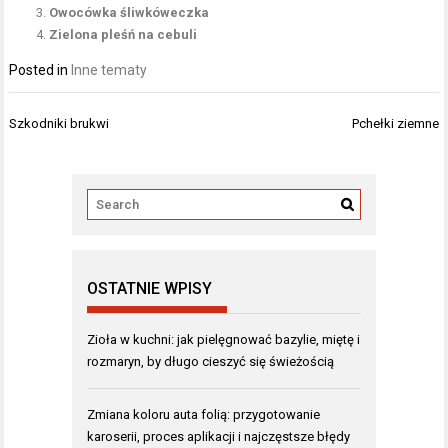
Owocówka śliwkóweczka
Zielona pleśń na cebuli
Posted in
Inne tematy
Nawigacja
Szkodniki brukwi
Pchełki ziemne
wpisu
OSTATNIE WPISY
Zioła w kuchni: jak pielęgnować bazylie, miętę i
rozmaryn, by długo cieszyć się świeżością
Zmiana koloru auta folią: przygotowanie
karoserii, proces aplikacji i najczęstsze błędy