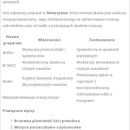
uprawach.
Inny użyteczny preparat to
Metasystox
, który również skutecznie zwalcza
mszycę kapuścianą. Jego działanie polega na zahamowaniu rozwoju
szkodników oraz ich walki z późniejszych stadiów rozwoju.
Nazwa
Właściwości
Zastosowanie
preparatu
Skuteczny przez kontakt i
Sprawdzony w uprawach
Anthio
systemicznie
warzywnych
Wszechstronny, działa na
Możliwość stosowania w
Bi 58 EC
różnych owadów
różnych warunkach
Preferowany wybór w
Szybkie działanie, bezpieczny
Ekatin
ogrodach z
dla pożytecznych owadów
bioróżnorodnością
Odmładzanie roślin z
Metasystox
Hamuje rozwój mszyc
mszycami
Powiązane wpisy:
Brunatna plamistość liści pomidora
Mszyca porzeczkowo-czyściecowa