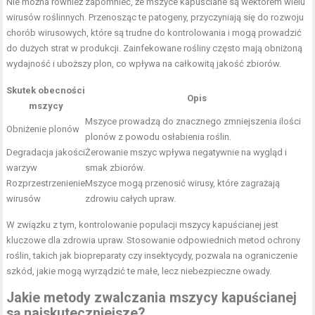
Nie można również zapomnieć, że mszyce kapuściane są wektorem wielu
wirusów roślinnych. Przenosząc te patogeny, przyczyniają się do rozwoju
chorób wirusowych, które są trudne do kontrolowania i mogą prowadzić
do dużych strat w produkcji. Zainfekowane rośliny często mają obniżoną
wydajność i uboższy plon, co wpływa na całkowitą jakość zbiorów.
Skutek obecności
Opis
mszycy
Mszyce prowadzą do znacznego zmniejszenia ilości
Obniżenie plonów
plonów z powodu osłabienia roślin.
Degradacja jakości
Żerowanie mszyc wpływa negatywnie na wygląd i
warzyw
smak zbiorów.
Rozprzestrzenienie
Mszyce mogą przenosić wirusy, które zagrażają
wirusów
zdrowiu całych upraw.
W związku z tym, kontrolowanie populacji mszycy kapuścianej jest
kluczowe dla zdrowia upraw. Stosowanie odpowiednich metod ochrony
roślin, takich jak biopreparaty czy insektycydy, pozwala na ograniczenie
szkód, jakie mogą wyrządzić te małe, lecz niebezpieczne owady.
Jakie metody zwalczania mszycy kapuścianej
są najskuteczniejsze?