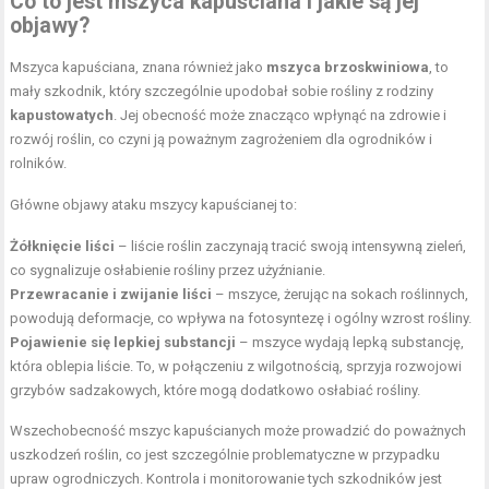
Co to jest mszyca kapuściana i jakie są jej
objawy?
Mszyca kapuściana, znana również jako
mszyca brzoskwiniowa
, to
mały szkodnik, który szczególnie upodobał sobie rośliny z rodziny
kapustowatych
. Jej obecność może znacząco wpłynąć na zdrowie i
rozwój roślin, co czyni ją poważnym zagrożeniem dla ogrodników i
rolników.
Główne objawy ataku mszycy kapuścianej to:
Żółknięcie liści
– liście roślin zaczynają tracić swoją intensywną zieleń,
co sygnalizuje osłabienie rośliny przez użyźnianie.
Przewracanie i zwijanie liści
– mszyce, żerując na sokach roślinnych,
powodują deformacje, co wpływa na fotosyntezę i ogólny wzrost rośliny.
Pojawienie się lepkiej substancji
– mszyce wydają lepką substancję,
która oblepia liście. To, w połączeniu z wilgotnością, sprzyja rozwojowi
grzybów sadzakowych, które mogą dodatkowo osłabiać rośliny.
Wszechobecność mszyc kapuścianych może prowadzić do poważnych
uszkodzeń roślin, co jest szczególnie problematyczne w przypadku
upraw ogrodniczych. Kontrola i monitorowanie tych szkodników jest