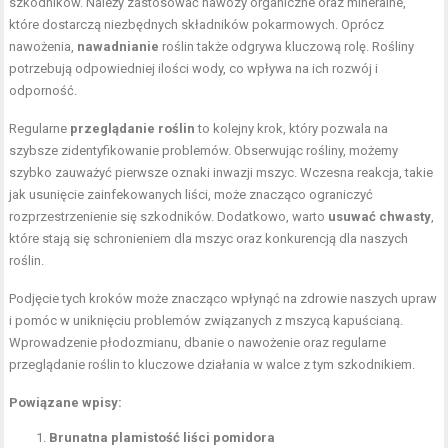
szkodników. Należy zastosować nawozy organiczne oraz mineralne,
które dostarczą niezbędnych składników pokarmowych. Oprócz
nawożenia,
nawadnianie
roślin także odgrywa kluczową rolę. Rośliny
potrzebują odpowiedniej ilości wody, co wpływa na ich rozwój i
odporność.
Regularne
przeglądanie roślin
to kolejny krok, który pozwala na
szybsze zidentyfikowanie problemów. Obserwując rośliny, możemy
szybko zauważyć pierwsze oznaki inwazji mszyc. Wczesna reakcja, takie
jak usunięcie zainfekowanych liści, może znacząco ograniczyć
rozprzestrzenienie się szkodników. Dodatkowo, warto
usuwać chwasty
,
które stają się schronieniem dla mszyc oraz konkurencją dla naszych
roślin.
Podjęcie tych kroków może znacząco wpłynąć na zdrowie naszych upraw
i pomóc w uniknięciu problemów związanych z mszycą kapuścianą.
Wprowadzenie płodozmianu, dbanie o nawożenie oraz regularne
przeglądanie roślin to kluczowe działania w walce z tym szkodnikiem.
Powiązane wpisy:
Brunatna plamistość liści pomidora