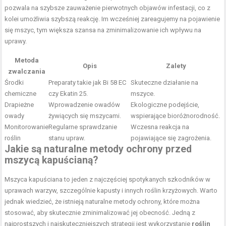
pozwala na szybsze zauważenie pierwotnych objawów infestacji, co z
kolei umożliwia szybszą reakcję. Im wcześniej zareagujemy na pojawienie
się mszyc, tym większa szansa na zminimalizowanie ich wpływu na
uprawy.
Metoda
Opis
Zalety
zwalczania
Środki
Preparaty takie jak Bi 58 EC
Skuteczne działanie na
chemiczne
czy Ekatin 25.
mszyce.
Drapieżne
Wprowadzenie owadów
Ekologiczne podejście,
owady
żywiących się mszycami.
wspierające bioróżnorodność.
Monitorowanie
Regularne sprawdzanie
Wczesna reakcja na
roślin
stanu upraw.
pojawiające się zagrożenia.
Jakie są naturalne metody ochrony przed
mszycą kapuścianą?
Mszyca kapuściana to jeden z najczęściej spotykanych szkodników w
uprawach warzyw, szczególnie kapusty i innych roślin krzyżowych. Warto
jednak wiedzieć, że istnieją naturalne metody ochrony, które można
stosować, aby skutecznie zminimalizować jej obecność. Jedną z
najprostszych i najskuteczniejszych strategii jest wykorzystanie
roślin