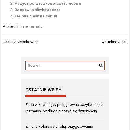
Mszyca porzeczkowo-czyściecowa
Owocówka śliwkóweczka
Zielona pleśń na cebuli
Posted in
Inne tematy
Nawigacja
Gnatarz rzepakowiec
Antraknoza lnu
wpisu
OSTATNIE WPISY
Zioła w kuchni: jak pielęgnować bazylie, miętę i
rozmaryn, by długo cieszyć się świeżością
Zmiana koloru auta folią: przygotowanie