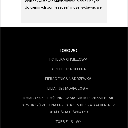
Wybór kwiatów doniczkowych cieniolubnych
do ciemnych pomieszczeń może wydawać się
…
LOSOWO
PCHEŁKA CHMIELOWA
SEPTORIOZA SELERA
PIERŚCIENICA NADRZEWKA
LILIA I JEJ MORFOLOGIA.
KOMPOZYCJE ROŚLINNE W MAŁYM MIESZKANIU: JAK
STWORZYĆ ZIELONĄ PRZESTRZEŃ BEZ ZAGRACENIA I Z
DBAŁOŚCIĄ O ŚWIATŁO
TORBIEL ŚLIWY