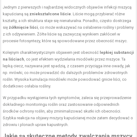
Jednym z pierwszych i najbardziej widocznych objawów infekcji mszycą
kapuścianą są
zniekształcone liście
. Liście mogą przybierać różne
kształty, a ich struktura staje się nienaturalna. Ponadto, często dostrzega
się
żółknięcie liści
, co może wskazywać na osłabienie rośliny i problemy
z ich odżywieniem. Żółte liście są zazwyczaj wynikiem zakłóceń w
procesie fotosyntezy, które są spowodowane przez obecność mszyc.
Kolejnym charakterystycznym objawem jest obecność
lepkiej substancji
na liściach
, co jest efektem wydzielania miodówki przez mszyce. Ta
lepką ciecz, nazywana jest spadzią, z czasem przyciąga inne owady, jak
np. mrówki, co może prowadzić do dalszych problemów zdrowotnych
roślin. Wysoka kumulacja miodówki może powodować gnicie liści, co
dodatkowo osłabia rośliny.
W przypadku wystąpienia tych symptomów, zaleca się przeprowadzenie
dokładnego monitoringu roślin oraz zastosowanie odpowiednich
środków ochrony roślin, aby zminimalizować skutki ich obecności.
Szybka reakcja na objawy mszycy kapuścianej może zatem decydować o
zdrowiu i plonach upraw kapustnych.
Jakie są skuteczne metody zwalczania mszycy