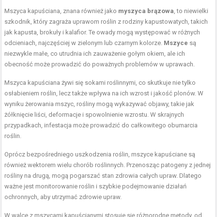
Mszyca kapuściana, znana również jako
myszyca brązowa
, to niewielki
szkodnik, który zagraża uprawom roślin z rodziny kapustowatych, takich
jak kapusta, brokuły i kalafior. Te owady mogą występować w różnych
odcieniach, najczęściej w zielonym lub czarnym kolorze.
Mszyce
są
niezwykle małe, co utrudnia ich zauważenie gołym okiem, ale ich
obecność może prowadzić do poważnych problemów w uprawach.
Mszyca kapuściana żywi się sokami roślinnymi, co skutkuje nie tylko
osłabieniem roślin, lecz także wpływa na ich wzrost i jakość plonów. W
wyniku żerowania mszyc, rośliny mogą wykazywać objawy, takie jak
żółknięcie liści, deformacje i spowolnienie wzrostu. W skrajnych
przypadkach, infestacja może prowadzić do całkowitego obumarcia
roślin.
Oprócz bezpośredniego uszkodzenia roślin, mszyce kapuściane są
również wektorem wielu chorób roślinnych. Przenosząc patogeny z jednej
rośliny na drugą, mogą pogarszać stan zdrowia całych upraw. Dlatego
ważne jest monitorowanie roślin i szybkie podejmowanie działań
ochronnych, aby utrzymać zdrowie upraw.
W walce z mszycami kapuścianymi stosuje się różnorodne metody, od