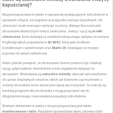
kapuścianej?
Mszyca kapuściana to jeden z najczęściej występujących szkodników w
uprawach rolnych, szczególnie w przypadku warzyw kapustnych. Ich
obecność może znacząco wpłynąć na plony, dlatego kluczowe jest
stosowanie skutecznych metod zwalczania. Jedną z opcji są
środki
chemiczne
, które działają na zasadzie toksycznego wpływu na mszyce.
Przykłady takich preparatów to
Bi 58 EC
, który jest środkiem
kontaktowym i systemowym oraz
Ekatin 25
, działający na mszyce
poprzez ich układ oddechowy.
Warto jednak pamiętać, że stosowanie chemii powinno być ostatnią
opcją, gdyż nadmiar chemikaliów może negatywnie wpłynąć na
ekosystem. Alternatywą są
naturalne metody
, takie jak wprowadzenie
do upraw drapieżnych owadów, takich jak biedronki czy muchówki z
rodziny złotooków, które skutecznie żywią się mszycami. Te metody są
bardziej przyjazne dla środowiska i mogą przyczynić się do
długoterminowego równoważenia populacji szkodników.
Ważnym elementem w walce z mszycą kapuścianą jest także
monitorowanie roślin
. Regularne sprawdzanie stanu zdrowia roślin