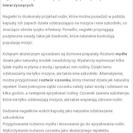
towarzyszących
.
Nagietki to doskonały przykład roślin, które można posadzić w pobliżu
kapusty. Ich zapach działa odstraszająco na mszyce i inne szkodniki, co
znacząco obniża ryzyko infestacji. Ponadto, nagietki przyciągają
pożyteczne owady, takie jak biedronki, które naturalnie kontrolują
populację mszyc.
Kolejnym skutecznym sposobem są domowe preparaty. Roztwór
mydła
działa jako naturalny środek owadobójczy. Wystarczy wymieszać kilka
łyżek mydła w płynie z wodą i spryskać nim rośliny. Dzięki temu
odstraszamy nie tylko mszyce, ale także inne szkodniki. Alternatywnie,
można przygotować
roztwór czosnku
, który również działa jak naturalny
repelent. Dwie pokrojone ząbki czosnku należy zalać wodą i odstawić na
kilka godzin, a następnie spryskiwać rośliny. Czosnek zawiera substancje,
które nie tylko odstraszają mszyce, ale także wspierają zdrowie roślin.
Sadzenie nagietków wokół kapusty jako naturalne odstraszanie
szkodników.
Przygotowanie roztworu mydła i stosowanie go do spryskiwania roślin.
Wykorzystanie roztworu czosnku jako skutecznego repelentu.