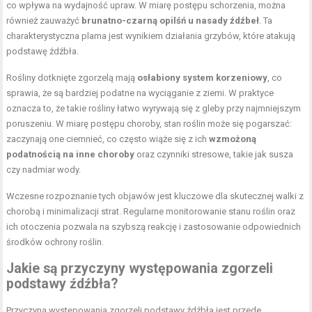
co wpływa na wydajność upraw. W miarę postępu schorzenia, można
również zauważyć
brunatno-czarną opilśń u nasady źdźbeł
. Ta
charakterystyczna plama jest wynikiem działania grzybów, które atakują
podstawę źdźbła.
Rośliny dotknięte zgorzelą mają
osłabiony system korzeniowy
, co
sprawia, że są bardziej podatne na wyciąganie z ziemi. W praktyce
oznacza to, że takie rośliny łatwo wyrywają się z gleby przy najmniejszym
poruszeniu. W miarę postępu choroby, stan roślin może się pogarszać:
zaczynają one ciemnieć, co często wiąże się z ich
wzmożoną
podatnością na inne choroby
oraz czynniki stresowe, takie jak susza
czy nadmiar wody.
Wczesne rozpoznanie tych objawów jest kluczowe dla skutecznej walki z
chorobą i minimalizacji strat. Regularne monitorowanie stanu roślin oraz
ich otoczenia pozwala na szybszą reakcję i zastosowanie odpowiednich
środków ochrony roślin.
Jakie są przyczyny występowania zgorzeli
podstawy źdźbła?
Przyczyną występowania zgorzeli podstawy źdźbła jest przede