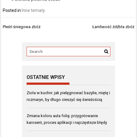
Posted in
Inne tematy
Nawigacja
Pleśń śniegowa zbóż
Łamliwość źdźbła zbóż
wpisu
OSTATNIE WPISY
Zioła w kuchni: jak pielęgnować bazylie, miętę i
rozmaryn, by długo cieszyć się świeżością
Zmiana koloru auta folią: przygotowanie
karoserii, proces aplikacji i najczęstsze błędy