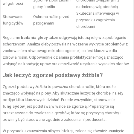
zgodnie z potrzebami
chorobami związanymi z
wilgotności
gleby i roślin
nadmierną wilgotnością
Skuteczna interwencja w
Stosowanie
Ochrona roślin przed
przypadku zagrożenia
fungicydów
patogenami
chorobami
Regularne
badania gleby
także odgrywają istotną rolę w zapobieganiu
schorzeniom. Analiza gleby pozwala na wczesne wykrycie problemów z
zachowaniem równowagi mikrobiologicznej, co jest kluczowe dla
zdrowia roślin. Odpowiednie działania profilaktyczne mogą znacząco
wpłynąć na kondycję upraw oraz możliwość uzyskania wysokich plonów.
Jak leczyć zgorzel podstawy źdźbła?
Zgorzel podstawy źdźbła to poważna choroba roślin, która może
znacząco wpłynąć na plony. Aby skutecznie leczyć tę chorobę, należy
podjąć kilka kluczowych działań. Przede wszystkim, stosowanie
fungicydów
jest podstawą w walce ze zgorzelą. Preparaty te są
przeznaczone do zwalczania grzybów, które są przyczyną choroby, i
powinny być stosowane zgodnie z zaleceniami producenta.
W przypadku zauważenia silnych infekcji, zaleca się również usunięcie