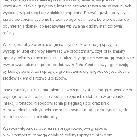
wszystkim infekcja grzybowa, która najczęściej rozwija się w warunkach
wysokiej wilgotności oraz niskich temperatur. Rozwój grzyba przyczynia
się do osłabienia systemu korzeniowego roślin, co z kolei prowadzi do
obumierania tkanek, co negatywnie wpływa na ogólny stan zdrowia
rośliny.
Ważne jest, aby zwrócić uwagę na czynniki, które mogą sprzyjać
wystąpieniu tej choroby. Niewłaściwe płodozmiany, czyli brak zmiany
uprawy roślin w danym miejscu, a także zbyt gęste siewy mogą zwiększać
ryzyko wystąpienia zgorzeli podstawy źdźbła. Gęste siewy ograniczają
cyrkulację powietrza i sprzyjają gromadzeniu się wilgoci, co jest idealnym
środowiskiem dla rozwoju grzybów.
Inne czynniki, takie jak nadmierne nawożenie azotem, mogą prowadzić do
bujnego wzrostu roślin, co z kolei sprzyja ich osłabieniu w przypadku
infekcji. Ponadto, nieodpowiednia pielęgnacja pól oraz brak
odpowiednich praktyk ochrony roślin również mogą przyczyniać się do
rozprzestrzeniania się choroby.
Wysoka wilgotność powietrza sprzyja rozwojowi grzybów.
Niskie temperatury mogą osłabiać rośliny i sprzyjać infekcjom.