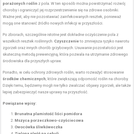
porażonych roślin
z pola. W ten sposób można powstrzymać rozwój
choroby i ograniczyć jej rozprzestrzenienie się na zdrowe osobniki.
Ważne jest, aby nie pozostawiać zainfekowanych resztek, ponieważ
mogą one stanowić źródło nowych infekcji w przyszłości.
Po zbiorach, szczególnie istotne jest dokładne oczyśczenie pola z
wszelkich resztek roślinnych.
Czyszczenie
to zmniejsza ryzyko nawrotu
zgorzeli oraz innych chorób grzybowych. Usuwanie pozostałości jest
skuteczną metodą prewencyjną, która pozwala na utrzymanie zdrowego
środowiska dla przyszłych upraw.
Ponadto, w celu ochrony zdrowych roślin, warto rozważyć stosowanie
środków chemicznych
, które zwiększają odporność roślin na choroby.
Dzięki temu, będziemy mogli nie tylko zwalczać objawy zgorzeli, ale także
lepiej zabezpieczyć nasze uprawy na przyszłość.
Powiązane wpisy:
Brunatna plamistość liści pomidora
Mszyca porzeczkowo-czyściecowa
Owocówka śliwkóweczka
Zielona pleśń na cebuli