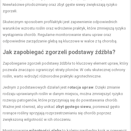
Niewłaściwe płodozmiany oraz zbyt gęste siewy zwiększają ryzyko
zgorzeli.
Skutecznym sposobem profilaktyki jest zapewnienie odpowiednich
warunków wzrostu roślin oraz wdrożenie praktyk, które zmniejszą ryzyko
wystąpienia chorób. Regularne monitorowanie stanu upraw oraz
odpowiednie zarządzanie glebą są kluczowe w walce z tą chorobą.
Jak zapobiegać zgorzeli podstawy źdźbła?
Zapobieganie zgorzeli podstawy źdźbła to kluczowy element upraw, który
pozwala znacząco ograniczyć straty plonów. W celu skutecznej ochrony
roślin, warto wdrożyć różnorodne praktyki agrotechniczne.
Jednym z podstawowych działań jest
rotacja upraw
. Dzięki zmianie
rodzaju uprawianych roślin w danym miejscu, można zmniejszyć ryzyko
rozwoju patogenów, które przyczyniają się do powstawania chorób.
Ważne jest również, aby unikać
zbyt gęstego siewu
, ponieważ gęsto
rosnące rośliny sprzyjają rozprzestrzenianiu się chorób poprzez
zwiększoną wilgotność w ich otoczeniu.
Monitorowanie
wilgotności gleby
to kolejny niezbędny krok w prewencji