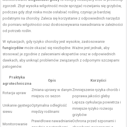
zgorzeli. Zbyt wysoka wilgotność może sprzyjać rozwijaniu się grzybów,
podczas gdy zbyt niska może osłabiać rośliny, czyniąc je bardziej
podatnymi na choroby. Zaleca się korzystanie z odpowiednich narzędzi
do pomiaru wilgotności oraz dostosowywania nawadniania w zależności
od potrzeb roślin.
W sytuacjach, gdy ryzyko choroby jest wysokie, zastosowanie
fungicydów
może okazać się niezbędne. Ważne jest jednak, aby
stosować je zgodnie z zaleceniami ekspertów oraz w odpowiednich
dawkach, aby uniknąć problemów związanych z odpornymi szczepami
patogenów.
Praktyka
Opis
Korzyści
agrotechniczna
Zmiana uprawy w danym
Zmniejszenie ryzyka chorób i
Rotacja upraw
miejscu co sezon
poprawa jakości gleby
Lepsza cyrkulacja powietrza i
Unikanie gęstego
Optymalna odległość
mniejsze ryzyko rozwoju
siewu
między roślinami
grzybów
Prawidłowe nawadnianie
Ochrona przed szponami i
Monitorowanie