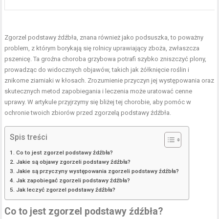
Zgorzel podstawy źdźbła, znana również jako podsuszka, to poważny
problem, z którym borykają się rolnicy uprawiający zboża, zwłaszcza
pszenicę. Ta groźna choroba grzybowa potrafi szybko zniszczyć plony,
prowadząc do widocznych objawów, takich jak żółknięcie roślin i
znikome ziarniaki w kłosach. Zrozumienie przyczyn jej występowania oraz
skutecznych metod zapobiegania i leczenia może uratować cenne
uprawy. W artykule przyjrzymy się bliżej tej chorobie, aby pomóc w
ochronie twoich zbiorów przed zgorzelą podstawy źdźbła.
Spis treści
Co to jest zgorzel podstawy źdźbła?
Jakie są objawy zgorzeli podstawy źdźbła?
Jakie są przyczyny występowania zgorzeli podstawy źdźbła?
Jak zapobiegać zgorzeli podstawy źdźbła?
Jak leczyć zgorzel podstawy źdźbła?
Co to jest zgorzel podstawy źdźbła?