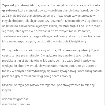
Zgorzel podstawy źdźbła
, znana również jako podsuszka, to
choroba
grzybowa
, która stanowi poważny problem dla rolników i producentów
zbóż. Najczęściej atakuje pszenicę, ale może również występować w
innych zbożach, takich jak żyto czy jęczmień. Fizyczne objawy tej choroby
są łatwe do zauważenia, a jednym z nich jest
żółknięcie
liści, które stają
się mniej intensywne w porównaniu do zdrowych roślin. Poza tym,
zainfekowane rośliny mogą odbiegać od normy także poprzez
bielenie
ich zewnętrznych części, co dodatkowo utrudnia identyfikację.
W przypadku zgorzeli podstawy źdźbła, **konsekwencją infekcji** jest
często znacząca utrata plonów, gdyż rośliny zarażone tą chorobą
produkują mniej ziarniaków w kłosach, co ma bezpośredni wpływ na
wydajność zbiorów. W takich warunkach, można dostrzec, że zdrowe
rośliny w danym polu wyróżniają się swoją żywą barwą i obfitością nasion,
podczas gdy te zarażone wyglądają szaro i słabiej.
Czynniki sprzyjające rozwojowi zgorzeli podstawy źdźbła to między
innymi:
wysoka wilgotność
wysoka temperatura