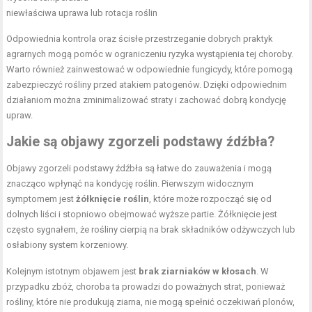
niewłaściwa uprawa lub rotacja roślin
Odpowiednia kontrola oraz ścisłe przestrzeganie dobrych praktyk
agrarnych mogą pomóc w ograniczeniu ryzyka wystąpienia tej choroby.
Warto również zainwestować w odpowiednie fungicydy, które pomogą
zabezpieczyć rośliny przed atakiem patogenów. Dzięki odpowiednim
działaniom można zminimalizować straty i zachować dobrą kondycję
upraw.
Jakie są objawy zgorzeli podstawy źdźbła?
Objawy zgorzeli podstawy źdźbła są łatwe do zauważenia i mogą
znacząco wpłynąć na kondycję roślin. Pierwszym widocznym
symptomem jest
żółknięcie roślin
, które może rozpocząć się od
dolnych liści i stopniowo obejmować wyższe partie. Żółknięcie jest
często sygnałem, że rośliny cierpią na brak składników odżywczych lub
osłabiony system korzeniowy.
Kolejnym istotnym objawem jest
brak ziarniaków w kłosach
. W
przypadku zbóż, choroba ta prowadzi do poważnych strat, ponieważ
rośliny, które nie produkują ziarna, nie mogą spełnić oczekiwań plonów,