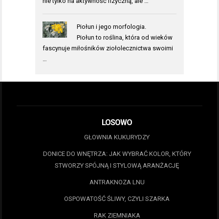
nie tylko na aktywność fizyczną, ale …
Piołun i jego morfologia.
Piołun to roślina, która od wieków
fascynuje miłośników ziołolecznictwa swoimi
…
LOSOWO
GŁOWNIA KUKURYDZY
DONICE DO WNĘTRZA: JAK WYBRAĆ KOLOR, KTÓRY
STWORZY SPÓJNĄ I STYLOWĄ ARANŻACJĘ
ANTRAKNOZA LNU
OSPOWATOŚĆ ŚLIWY, CZYLI SZARKA
RAK ZIEMNIAKA