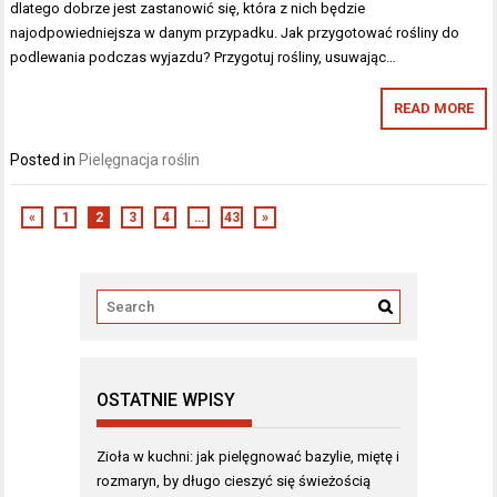
dlatego dobrze jest zastanowić się, która z nich będzie
najodpowiedniejsza w danym przypadku. Jak przygotować rośliny do
podlewania podczas wyjazdu? Przygotuj rośliny, usuwając…
READ MORE
Posted in
Pielęgnacja roślin
«
1
2
3
4
…
43
»
OSTATNIE WPISY
Zioła w kuchni: jak pielęgnować bazylie, miętę i
rozmaryn, by długo cieszyć się świeżością