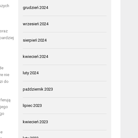
szych
grudzień 2024
wrzesień 2024
 oraz
bardziej
sierpień 2024
kwiecień 2024
de
luty 2024
re nie
zi do
październik 2023
oferują
lipiec 2023
 jego
ego
kwiecień 2023
ie