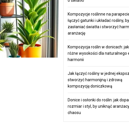
o światło
Kompozycje roślinne na parapecie
łączyć gatunki i układać rośliny, by
zasłaniać światła i stworzyć har
aranżację
Kompozycja roślin w donicach: jak
różne wysokości dla naturalnego e
harmonii
Jak łączyć rośliny w jednej ekspoz
stworzyć harmonijną i zdrową
kompozycję doniczkową
Donice i osłonki do roślin: jak do
rozmiar i styl, by uniknąć aranżac
chaosu