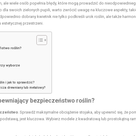
 ale wiele osób popełnia błędy, które mogą prowadzić do nieodpowiednie
 dla swoich zielonych pupili, warto zwrócić uwagę na kluczowe aspekty, taki
powiednio dobrany kwietnik nie tylko podkreśli urok roślin, ale także harmoni
 estetycznej przestrzeni.
ństwo roślin?
przy wyborze
lin i jak to sprawdzić?
szcza drewniany lub metalowy?
ewniający bezpieczeństwo roślin?
czeństwo
. Sprawdź maksymalne obciążenie stojaka, aby upewnić się, że po
wną podstawą, jest kluczowa. Wybierz modele z kwadratową lub prostokątną ram