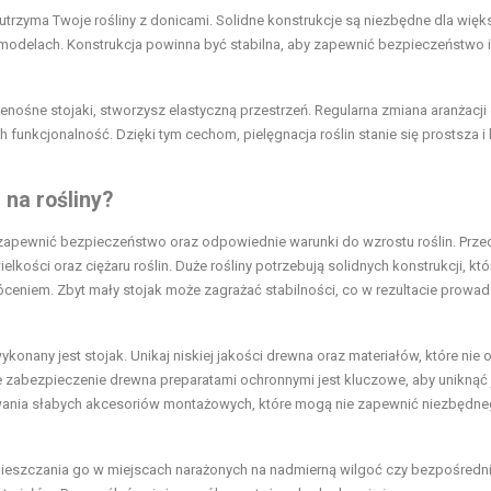
utrzyma Twoje rośliny z donicami. Solidne konstrukcje są niezbędne dla więk
h modelach. Konstrukcja powinna być stabilna, aby zapewnić bezpieczeństwo i
rzenośne stojaki, stworzysz elastyczną przestrzeń. Regularna zmiana aranżacji
funkcjonalność. Dzięki tym cechom, pielęgnacja roślin stanie się prostsza i 
 na rośliny?
y zapewnić bezpieczeństwo oraz odpowiednie warunki do wzrostu roślin. Prze
lkości oraz ciężaru roślin. Duże rośliny potrzebują solidnych konstrukcji, któ
óceniem. Zbyt mały stojak może zagrażać stabilności, co w rezultacie prowad
wykonany jest stojak. Unikaj niskiej jakości drewna oraz materiałów, które nie 
e zabezpieczenie drewna preparatami ochronnymi jest kluczowe, aby uniknąć
osowania słabych akcesoriów montażowych, które mogą nie zapewnić niezbędn
mieszczania go w miejscach narażonych na nadmierną wilgoć czy bezpośredn