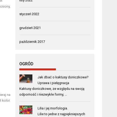
luty 2022
ch
cniony,
styczeń 2022
grudzień 2021
październik 2017
OGRÓD
Jak dbać o kaktusy doniczkowe?
Uprawa i pielęgnacja
Kaktusy doniczkowe, ze względu na swoją
odporność i niezwykłe formy, …
eraj na
 kolor.
Lilia i jej morfologia.
Lilie to jedne z najpiękniejszych