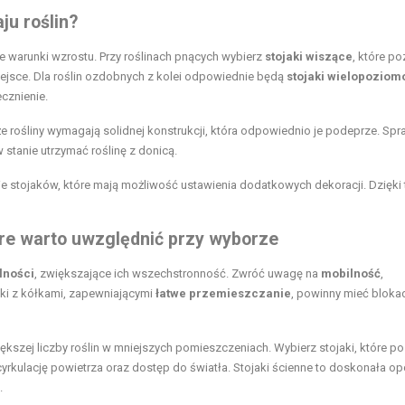
ju roślin?
e warunki wzrostu. Przy roślinach pnących wybierz
stojaki wiszące
, które p
ejsce. Dla roślin ozdobnych z kolei odpowiednie będą
stojaki wielopozio
cznienie.
że rośliny wymagają solidnej konstrukcji, która odpowiednio je podeprze. Sp
stanie utrzymać roślinę z donicą.
e stojaków, które mają możliwość ustawienia dodatkowych dekoracji. Dzięki
óre warto uwzględnić przy wyborze
lności
, zwiększające ich wszechstronność. Zwróć uwagę na
mobilność
,
jaki z kółkami, zapewniającymi
łatwe przemieszczanie
, powinny mieć bloka
szej liczby roślin w mniejszych pomieszczeniach. Wybierz stojaki, które p
yrkulację powietrza oraz dostęp do światła. Stojaki ścienne to doskonała op
.