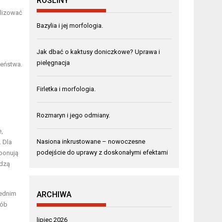
ROŚLINY
alizować
Bazylia i jej morfologia.
Jak dbać o kaktusy doniczkowe? Uprawa i
pielęgnacja
zeństwa.
Firletka i morfologia.
Rozmaryn i jego odmiany.
e,
Nasiona inkrustowane – nowoczesne
 Dla
podejście do uprawy z doskonałymi efektami
mponują
adzą
iednim
ARCHIWA
sób
lipiec 2026