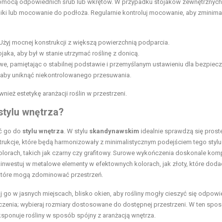
 pomocą odpowiednich śrub lub wkrętów. W przypadku stojaków zewnętrznych
niki lub mocowanie do podłoża. Regularnie kontroluj mocowanie, aby zminim
Użyj mocnej konstrukcji z większą powierzchnią podparcia.
jaka, aby był w stanie utrzymać roślinę z donicą.
e, pamiętając o stabilnej podstawie i przemyślanym ustawieniu dla bezpiec
 aby uniknąć niekontrolowanego przesuwania.
ównież estetykę aranżacji roślin w przestrzeni.
 stylu wnętrza?
ać go do
stylu wnętrza
. W stylu
skandynawskim
idealnie sprawdzą się prost
trukcje, które będą harmonizowały z minimalistycznym podejściem tego stylu.
lorach, takich jak czarny czy grafitowy. Surowe wykończenia doskonale ko
inwestuj w metalowe elementy w efektownych kolorach, jak złoty, które dod
 które mogą zdominować przestrzeń.
 go w jasnych miejscach, blisko okien, aby rośliny mogły cieszyć się odpow
zczenia; wybieraj rozmiary dostosowane do dostępnej przestrzeni. W ten spo
ksponuje rośliny w sposób spójny z aranżacją wnętrza.