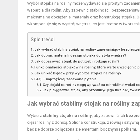
Wybór
stojaka na rośliny
może wydawać się prostym zadaniem,
wsparcia dla roślin. Aby zapewnić stabilność i bezpieczeństwo
maksymalne obciążenie, materiały oraz konstrukcję stojaka. Od
wkomponuje się w wystrój wnętrza, co jest istotne w tworzeniu
Spis treści
Jak wybrać stabilny stojak na rośliny zapewniający bezpiecze
Jak dobrać materiał i design stojaka do stylu wnętrza?
Jak dopasować stojak do potrzeb i rodzaju roślin?
Funkcjonalności stojaków na rośliny, które warto uwzględnić 
Jak unikać błędów przy wyborze stojaka na rośliny?
FAQ – najczęściej zadawane pytania
Czy stojaki na rośliny mogą wpływać na mikroklimat wokół roś
Jak pielęgnować stojak, aby przedłużyć jego trwałość, zwła
Jak wybrać stabilny
stojak na rośliny
zap
Wybierz
stabilny stojak na rośliny
, aby zapewnić ich
bezpie
ciężar rośliny z donicą. Solidna konstrukcja, z równą i szty
będzie dobrze połączona z elementami bocznymi i półkami.