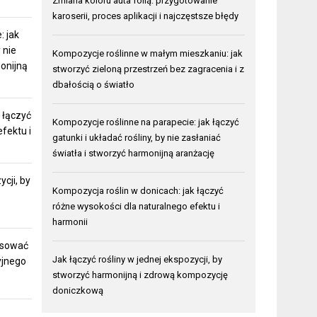
Zmiana koloru auta folią: przygotowanie
karoserii, proces aplikacji i najczęstsze błędy
: jak
 nie
Kompozycje roślinne w małym mieszkaniu: jak
monijną
stworzyć zieloną przestrzeń bez zagracenia i z
dbałością o światło
 łączyć
Kompozycje roślinne na parapecie: jak łączyć
fektu i
gatunki i układać rośliny, by nie zasłaniać
światła i stworzyć harmonijną aranżację
ycji, by
Kompozycja roślin w donicach: jak łączyć
różne wysokości dla naturalnego efektu i
harmonii
pasować
Jak łączyć rośliny w jednej ekspozycji, by
yjnego
stworzyć harmonijną i zdrową kompozycję
doniczkową