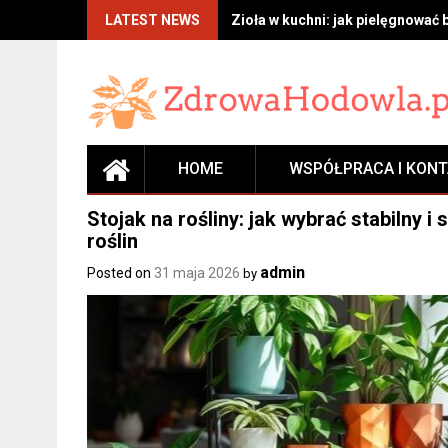
Skip
LATEST NEWS
Zioła w kuchni: jak pielęgnować 
to
content
HOME
WSPÓŁPRACA I KON
Stojak na rośliny: jak wybrać stabilny
roślin
admin
Posted on
31 maja 2026
by