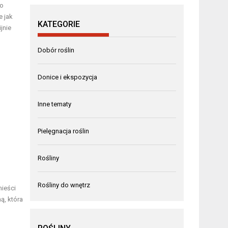
go
e jak
KATEGORIE
jnie
Dobór roślin
Donice i ekspozycja
Inne tematy
Pielęgnacja roślin
Rośliny
Rośliny do wnętrz
mieści
ą, która