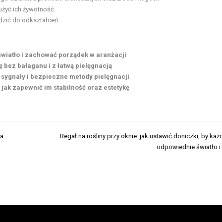
użyć ich żywotność.
zić do odkształceń.
światło i zachować porządek w aranżacji
ę bez bałaganu i z łatwą pielęgnacją
 sygnały i bezpieczne metody pielęgnacji
 jak zapewnić im stabilność oraz estetykę
la
Regał na rośliny przy oknie: jak ustawić doniczki, by każ
odpowiednie światło i