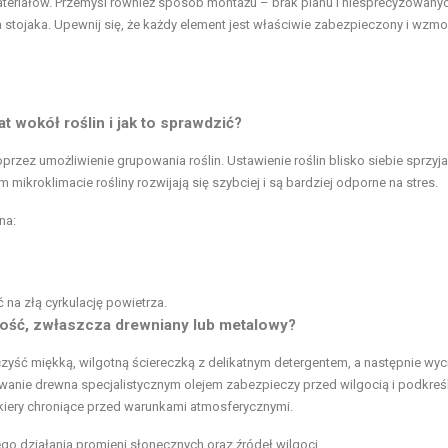
teriałów. Przemyśl również sposób montażu – brak planu i niesprecyzowany
ojaka. Upewnij się, że każdy element jest właściwie zabezpieczony i wzmo
t wokół roślin i jak to sprawdzić?
rzez umożliwienie grupowania roślin. Ustawienie roślin blisko siebie sprzyja
 mikroklimacie rośliny rozwijają się szybciej i są bardziej odporne na stres.
na:
a złą cyrkulację powietrza.
ałość, zwłaszcza drewniany lub metalowy?
czyść miękką, wilgotną ściereczką z delikatnym detergentem, a następnie wyci
wanie drewna specjalistycznym olejem zabezpieczy przed wilgocią i podkreśli
kiery chroniące przed warunkami atmosferycznymi.
go działania promieni słonecznych oraz źródeł wilgoci.