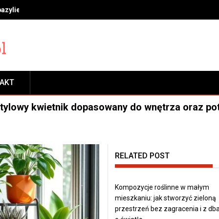
bazylie, miętę i rozmaryn, by długo cieszyć się świeżością
TAKT
 i stylowy kwietnik dopasowany do wnętrza oraz po
RELATED POST
Kompozycje roślinne w małym
mieszkaniu: jak stworzyć zieloną
przestrzeń bez zagracenia i z db