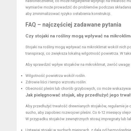
nasłonecznienie, co może negatywnie wpłynąć na trwałość ma
wymiarów może prowadzić do problemów podczas składania st
aby zminimalizować ryzyko osłabienia konstrukcji.
FAQ – najczęściej zadawane pytania
Czy stojaki na rośliny mogą wpływać na mikroklima
Stojaki na rośliny mogą wpływać na mikroklimat wokół nich pop
transpiracji, co zwiększa lokalną wilgotność powietrza. W takim
Aby sprawdzić wpływ stojaków na mikroklimat, zwróć uwagę 
Wilgotność powietrza wokół roślin.
Zdrowie liści i tempo wzrostu roślin.
Obecność pleśni lub chorób grzybowych, co może wskazywać n
Jak pielęgnować stojak, aby przedłużyć jego trw
Aby przedłużyć trwałość drewnianych stojaków, regularnie je 
sucho, aby zapobiec rozwojowi pleśni. Co 6-12 miesięcy olejo
W przypadku stojaków zewnętrznych stosuj impregnaty lub la
Ustawiaj stojaki w suchych miejscach, z dala od bezpośrednie