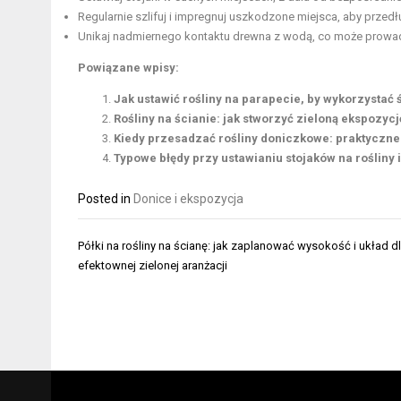
Regularnie szlifuj i impregnuj uszkodzone miejsca, aby przedł
Unikaj nadmiernego kontaktu drewna z wodą, co może prowad
Powiązane wpisy:
Jak ustawić rośliny na parapecie, by wykorzystać 
Rośliny na ścianie: jak stworzyć zieloną ekspozycj
Kiedy przesadzać rośliny doniczkowe: praktyczne
Typowe błędy przy ustawianiu stojaków na rośliny i
Posted in
Donice i ekspozycja
Nawigacja
Półki na rośliny na ścianę: jak zaplanować wysokość i układ d
wpisu
efektownej zielonej aranżacji