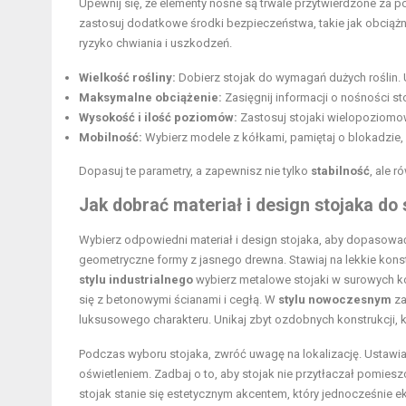
Upewnij się, że elementy nośne są trwale przytwierdzone za
zastosuj dodatkowe środki bezpieczeństwa, takie jak obciąż
ryzyko chwiania i uszkodzeń.
Wielkość rośliny:
Dobierz stojak do wymagań dużych roślin. 
Maksymalne obciążenie:
Zasięgnij informacji o nośności sto
Wysokość i ilość poziomów:
Zastosuj stojaki wielopoziomow
Mobilność:
Wybierz modele z kółkami, pamiętaj o blokadzie,
Dopasuj te parametry, a zapewnisz nie tylko
stabilność
, ale r
Jak dobrać materiał i design stojaka do
Wybierz odpowiedni materiał i design stojaka, aby dopasow
geometryczne formy z jasnego drewna. Stawiaj na lekkie kons
stylu industrialnego
wybierz metalowe stojaki w surowych ko
się z betonowymi ścianami i cegłą. W
stylu nowoczesnym
za
luksusowego charakteru. Unikaj zbyt ozdobnych konstrukcji,
Podczas wyboru stojaka, zwróć uwagę na lokalizację. Ustawiaj
oświetleniem. Zadbaj o to, aby stojak nie przytłaczał pomies
stojak stanie się estetycznym akcentem, który jednocześnie e