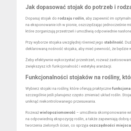
Jak dopasować stojak do potrzeb i rodza
Dopasuj stojak do
rodzaju roślin
, aby zapewnić im optymaln
na eksponowanie ich w pionie, oszczędzając jednocześnie mi
które zorganizują przestrzeń i umożliwią odpowiednie nasłone
Przy wyborze stojaka uwzględnij również jego
stabilność
. Du
deklarowaną nośność stojaka, aby mieć pewność, że będzie w 
Żeby efektywnie wykorzystać przestrzeń, rozważ zastosowani
zwiększysz ich funkcjonalność i estetykę aranżacji.
Funkcjonalności
stojaków na rośliny
, kt
Wybierz stojaki na rośliny, które oferują praktyczne
funkcjona
szczególnie jeśli planujesz często zmieniać układ roślin. Sto
uniknąć niekontrolowanego przesuwania.
Rozważ
wielopoziomowość
– umożliwia skomponowanie więk
na odpowiednią ekspozycję roślin, a także zapewniają dobrą c
tworzenia zielonych ścian, co sprzyja
oszczędności miejsca