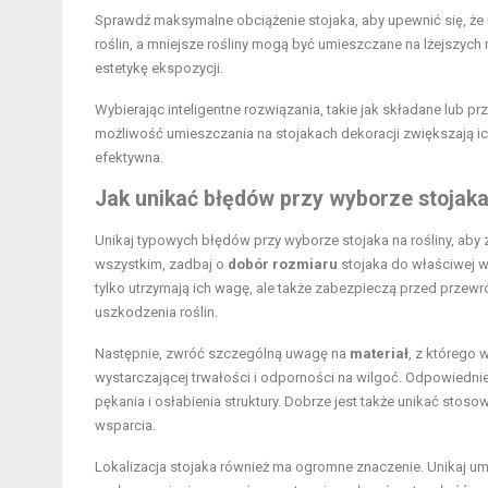
Sprawdź maksymalne obciążenie stojaka, aby upewnić się, że 
roślin, a mniejsze rośliny mogą być umieszczane na lżejszyc
estetykę ekspozycji.
Wybierając inteligentne rozwiązania, takie jak składane lub p
możliwość umieszczania na stojakach dekoracji zwiększają ich 
efektywna.
Jak unikać błędów przy wyborze stojaka
Unikaj typowych błędów przy wyborze stojaka na rośliny, ab
wszystkim, zadbaj o
dobór rozmiaru
stojaka do właściwej wie
tylko utrzymają ich wagę, ale także zabezpieczą przed przewr
uszkodzenia roślin.
Następnie, zwróć szczególną uwagę na
materiał
, z którego 
wystarczającej trwałości i odporności na wilgoć. Odpowiedni
pękania i osłabienia struktury. Dobrze jest także unikać st
wsparcia.
Lokalizacja stojaka również ma ogromne znaczenie. Unikaj u