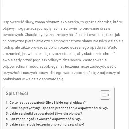
Ospowatość śliwy, znana również jako szarka, to groźna choroba, której
objawy mogą znacząco wpłynąć na zdrowie i plonowanie drzew
owocowych. Charakterystyczne zmiany na liściach i owocach, takie jak
chlorotyczne pierścienie czy ciemnogranatowe plamy, nie tylko osłabiają
rośliny, ale także prowadzą do ich przedwczesnego opadania. Warto
zrozumieć, jak wirus ten się rozprzestrzenia, aby skutecznie chronić
swoje sady przed jego szkodliwym działaniem. Zastosowanie
odpowiednich metod zapobiegania i leczenia może zadecydować o
przyszłości naszych upraw, dlatego warto zapoznać się z najlepszymi
praktykami w walce z ospowatością.
Spis treści
Co to jest ospowatość śliwy i jakie są jej objawy?
Jakie są przyczyny i sposób przenoszenia ospowatości śliwy?
Jakie są skutki ospowatości śliwy dla plonów?
Jak zapobiegać i zwalczać ospowatość śliwy?
Jakie są metody leczenia chorych drzew śliwy?