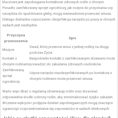
kluczowe jest zapobieganie kontaktowi zdrowych roślin z chorymi.
Ponadto zainfekowany sprzęt ogrodniczy, jak nożyce do przycinania czy
narzędzia do spulchniania gleby, mogą nieświadomie przenosić wirusa.
Dlatego dokładne czyszczenie i dezynfekcja narzędzi po pracy w chorych
sadach jest niezbędne.
Przyczyna
Opis
przenoszenia
Owad, który przenosi wirus z jednej rośliny na drugą
Mszyce
podczas Życia.
Kontakt z
Bezpośredni kontakt z zainfekowanymi drzewami może
chorymi roślinami
prowadzić do zakażenia zdrowych osobników.
Zainfekowany
Użycie narzędzi niezdezynfekowanych po kontakcie z
sprzęt
chorymi roślinami może przenosić wirusa.
ogrodniczy
Warto więc dbać o regularną obserwację roślin oraz stosować
odpowiednie środki ochrony roślin, aby zminimalizować ryzyko zakażeń.
Wczesne wykrycie i podjęcie działań zapobiegawczych mogą znacząco
ograniczyć rozprzestrzenianie się ospowatości w sadach śliwkowych.