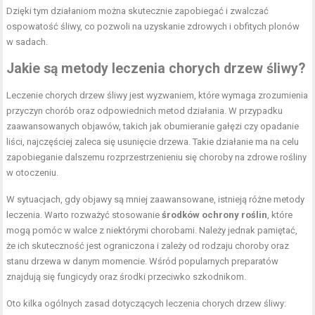
Dzięki tym działaniom można skutecznie zapobiegać i zwalczać
ospowatość śliwy, co pozwoli na uzyskanie zdrowych i obfitych plonów
w sadach.
Jakie są metody leczenia chorych drzew śliwy?
Leczenie chorych drzew śliwy jest wyzwaniem, które wymaga zrozumienia
przyczyn chorób oraz odpowiednich metod działania. W przypadku
zaawansowanych objawów, takich jak obumieranie gałęzi czy opadanie
liści, najczęściej zaleca się usunięcie drzewa. Takie działanie ma na celu
zapobieganie dalszemu rozprzestrzenieniu się choroby na zdrowe rośliny
w otoczeniu.
W sytuacjach, gdy objawy są mniej zaawansowane, istnieją różne metody
leczenia. Warto rozważyć stosowanie
środków ochrony roślin
, które
mogą pomóc w walce z niektórymi chorobami. Należy jednak pamiętać,
że ich skuteczność jest ograniczona i zależy od rodzaju choroby oraz
stanu drzewa w danym momencie. Wśród popularnych preparatów
znajdują się fungicydy oraz środki przeciwko szkodnikom.
Oto kilka ogólnych zasad dotyczących leczenia chorych drzew śliwy: