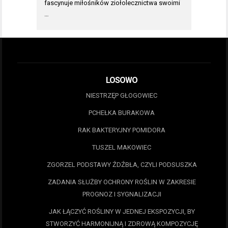
fascynuje miłośników ziołolecznictwa swoimi
…
LOSOWO
NIESTRZĘP GŁOGOWIEC
PCHEŁKA BURAKOWA
RAK BAKTERYJNY POMIDORA
TUSZEL MAKOWIEC
ZGORZEL PODSTAWY ŹDŹBŁA, CZYLI PODSUSZKA
ZADANIA SŁUŻBY OCHRONY ROŚLIN W ZAKRESIE
PROGNOZ I SYGNALIZACJI
JAK ŁĄCZYĆ ROŚLINY W JEDNEJ EKSPOZYCJI, BY
STWORZYĆ HARMONIJNĄ I ZDROWĄ KOMPOZYCJĘ