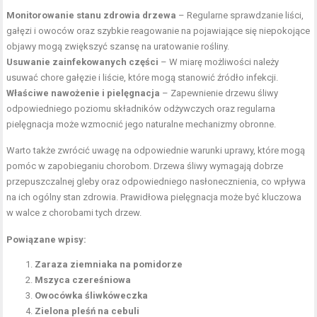
Monitorowanie stanu zdrowia drzewa
– Regularne sprawdzanie liści,
gałęzi i owoców oraz szybkie reagowanie na pojawiające się niepokojące
objawy mogą zwiększyć szansę na uratowanie rośliny.
Usuwanie zainfekowanych części
– W miarę możliwości należy
usuwać chore gałęzie i liście, które mogą stanowić źródło infekcji.
Właściwe nawożenie i pielęgnacja
– Zapewnienie drzewu śliwy
odpowiedniego poziomu składników odżywczych oraz regularna
pielęgnacja może wzmocnić jego naturalne mechanizmy obronne.
Warto także zwrócić uwagę na odpowiednie warunki uprawy, które mogą
pomóc w zapobieganiu chorobom. Drzewa śliwy wymagają dobrze
przepuszczalnej gleby oraz odpowiedniego nasłonecznienia, co wpływa
na ich ogólny stan zdrowia. Prawidłowa pielęgnacja może być kluczowa
w walce z chorobami tych drzew.
Powiązane wpisy:
Zaraza ziemniaka na pomidorze
Mszyca czereśniowa
Owocówka śliwkóweczka
Zielona pleśń na cebuli