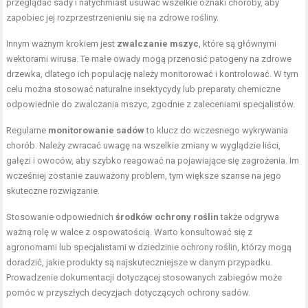
przeglądać sady i natychmiast usuwać wszelkie oznaki choroby, aby
zapobiec jej rozprzestrzenieniu się na zdrowe rośliny.
Innym ważnym krokiem jest
zwalczanie mszyc
, które są głównymi
wektorami wirusa. Te małe owady mogą przenosić patogeny na zdrowe
drzewka, dlatego ich populację należy monitorować i kontrolować. W tym
celu można stosować naturalne insektycydy lub preparaty chemiczne
odpowiednie do zwalczania mszyc, zgodnie z zaleceniami specjalistów.
Regularne
monitorowanie sadów
to klucz do wczesnego wykrywania
chorób. Należy zwracać uwagę na wszelkie zmiany w wyglądzie liści,
gałęzi i owoców, aby szybko reagować na pojawiające się zagrożenia. Im
wcześniej zostanie zauważony problem, tym większe szanse na jego
skuteczne rozwiązanie.
Stosowanie odpowiednich
środków ochrony roślin
także odgrywa
ważną rolę w walce z ospowatością. Warto konsultować się z
agronomami lub specjalistami w dziedzinie ochrony roślin, którzy mogą
doradzić, jakie produkty są najskuteczniejsze w danym przypadku.
Prowadzenie dokumentacji dotyczącej stosowanych zabiegów może
pomóc w przyszłych decyzjach dotyczących ochrony sadów.