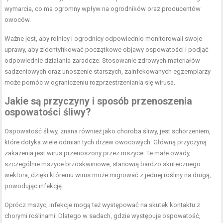
wymarcia, co ma ogromny wpływ na ogrodników oraz producentów
owoców.
Ważne jest, aby rolnicy i ogrodnicy odpowiednio monitorowali swoje
uprawy, aby zidentyfikować początkowe objawy ospowatości i podjąć
odpowiednie działania zaradcze. Stosowanie zdrowych materiałów
sadzeniowych oraz unoszenie starszych, zainfekowanych egzemplarzy
może pomóc w ograniczeniu rozprzestrzeniania się wirusa.
Jakie są przyczyny i sposób przenoszenia
ospowatości śliwy?
Ospowatość śliwy, znana również jako choroba śliwy, jest schorzeniem,
które dotyka wiele odmian tych drzew owocowych. Główną przyczyną
zakażenia jest wirus przenoszony przez mszyce. Te małe owady,
szczególnie mszyce brzoskwiniowe, stanowią bardzo skutecznego
wektora, dzięki któremu wirus może migrować z jednej rośliny na drugą,
powodując infekcję.
Oprócz mszyc, infekcje mogą też występować na skutek kontaktu z
chorymi roślinami. Dlatego w sadach, gdzie występuje ospowatość,