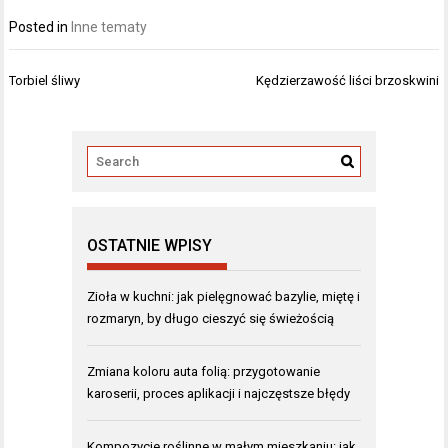
Posted in
Inne tematy
Nawigacja
Torbiel śliwy
Kędzierzawość liści brzoskwini
wpisu
OSTATNIE WPISY
Zioła w kuchni: jak pielęgnować bazylie, miętę i
rozmaryn, by długo cieszyć się świeżością
Zmiana koloru auta folią: przygotowanie
karoserii, proces aplikacji i najczęstsze błędy
Kompozycje roślinne w małym mieszkaniu: jak