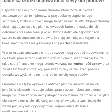
Jakie są skutki ospowatości śliwy dla plonów?
Ospowatość śliwy to poważna choroba, która może skutkować
znacznym obniżeniem plonów. W przypadku wystąpienia tego
schorzenia, straty w plonach mogą sięgać nawet
50-70%
. Objawy choroby
obejmują pojawienie się plam na owocach, które prowadzą do ich
deformacji oraz obniżonej jakości. Owoce dotknięte ospowatością
często są niesmaczne, co sprawia, że stają się mniej atrakcyjne dla
konsumentów oraz mają
zmniejszoną wartość handlową
.
W wyniku zaawansowania choroby owoce mogą opadać przedwcześnie,
co z kolei prowadzi do dalszych strat w plonach. Warto zaznaczyć, że
takie straty finansowe mogą istotnie wpłynąć na
rentowność upraw
oraz
zwiększyć koszty produkcji, ponieważ rolnicy są zmuszeni ponosić
dodatkowe wydatki na ochronę roślin i rekultywację sadów.
Choroba ta nie tylko wpływa na obfitość plonów, ale również na ich
jakość. Wiele osób nie zdaje sobie sprawy, że zainfekowane owoce
mogą być również nośnikiem patogenów, co stanowi zagrożenie nie tylko
dla zdrowia roślin, ale i dla całej uprawy. W związku z tym, niezwykle
ważne jest, aby rolnicy podejmowali odpowiednie działania
profilaktyczne, takie jak: