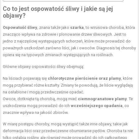
Co to jest ospowatość śliwy i jakie są jej
objawy?
Ospowatość śliwy
, znana także jako
szarka
, to wirusowa choroba, która
znacząco wpływa na zdrowie i plonowanie drzew śliwowych. Jest to
jedno z najczęściej występujących schorzeń, które może prowadzić do
poważnych uszkodzeń zarówno liści, jak i owoców. Diagnosis tej choroby
opiera się na typowych zmianach występujących na roślinach.
Główne objawy ospowatości śliwy obejmują:
Na liściach pojawiają się
chlorotyczne pierścienie oraz plamy
, które
mogą przybierać różne kształty. Zmiany te powodują, że liście wyglądają
na osłabione i mogą przedwcześnie opadać.
Owoce, dotknięte tą chorobą, mogą mieć
ciemnogranatowe plamy
. Te
uszkodzenia mogą prowadzić do ich
wcześniejszego opadania
, co
znacznie wpływa na jakość zbiorów.
W miarę postępu choroby, mogą wystąpić także inne objawy, takie jak
deformacja liści oraz przedwczesne obumieranie pędów. Choroba ta nie
tylko osłabia rośliny, ale również może prowadzić do ich całkowitego