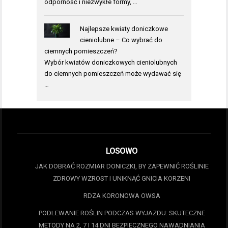
odporność i niezwykłe formy, …
Najlepsze kwiaty doniczkowe
cieniolubne – Co wybrać do
ciemnych pomieszczeń?
Wybór kwiatów doniczkowych cieniolubnych
do ciemnych pomieszczeń może wydawać się
…
LOSOWO
JAK DOBRAĆ ROZMIAR DONICZKI, BY ZAPEWNIĆ ROŚLINIE
ZDROWY WZROST I UNIKNĄĆ GNICIA KORZENI
RDZA KORONOWA OWSA
PODLEWANIE ROŚLIN PODCZAS WYJAZDU: SKUTECZNE
METODY NA 2, 7 I 14 DNI BEZPIECZNEGO NAWADNIANIA