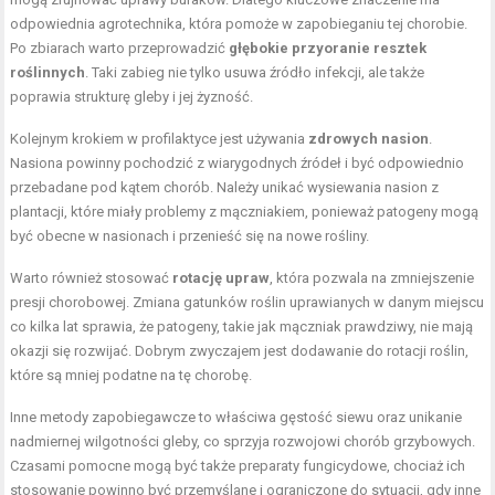
odpowiednia agrotechnika, która pomoże w zapobieganiu tej chorobie.
Po zbiarach warto przeprowadzić
głębokie przyoranie resztek
roślinnych
. Taki zabieg nie tylko usuwa źródło infekcji, ale także
poprawia strukturę gleby i jej żyzność.
Kolejnym krokiem w profilaktyce jest używania
zdrowych nasion
.
Nasiona powinny pochodzić z wiarygodnych źródeł i być odpowiednio
przebadane pod kątem chorób. Należy unikać wysiewania nasion z
plantacji, które miały problemy z mączniakiem, ponieważ patogeny mogą
być obecne w nasionach i przenieść się na nowe rośliny.
Warto również stosować
rotację upraw
, która pozwala na zmniejszenie
presji chorobowej. Zmiana gatunków roślin uprawianych w danym miejscu
co kilka lat sprawia, że patogeny, takie jak mączniak prawdziwy, nie mają
okazji się rozwijać. Dobrym zwyczajem jest dodawanie do rotacji roślin,
które są mniej podatne na tę chorobę.
Inne metody zapobiegawcze to właściwa gęstość siewu oraz unikanie
nadmiernej wilgotności gleby, co sprzyja rozwojowi chorób grzybowych.
Czasami pomocne mogą być także preparaty fungicydowe, chociaż ich
stosowanie powinno być przemyślane i ograniczone do sytuacji, gdy inne