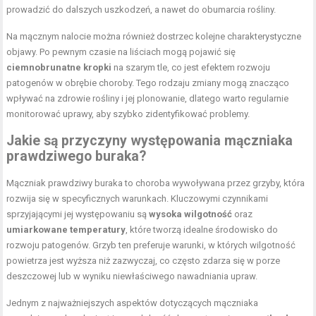
prowadzić do dalszych uszkodzeń, a nawet do obumarcia rośliny.
Na mącznym nalocie można również dostrzec kolejne charakterystyczne
objawy. Po pewnym czasie na liściach mogą pojawić się
ciemnobrunatne kropki
na szarym tle, co jest efektem rozwoju
patogenów w obrębie choroby. Tego rodzaju zmiany mogą znacząco
wpływać na zdrowie rośliny i jej plonowanie, dlatego warto regularnie
monitorować uprawy, aby szybko zidentyfikować problemy.
Jakie są przyczyny występowania mączniaka
prawdziwego buraka?
Mączniak prawdziwy buraka to choroba wywoływana przez grzyby, która
rozwija się w specyficznych warunkach. Kluczowymi czynnikami
sprzyjającymi jej występowaniu są
wysoka wilgotność
oraz
umiarkowane temperatury
, które tworzą idealne środowisko do
rozwoju patogenów. Grzyb ten preferuje warunki, w których wilgotność
powietrza jest wyższa niż zazwyczaj, co często zdarza się w porze
deszczowej lub w wyniku niewłaściwego nawadniania upraw.
Jednym z najważniejszych aspektów dotyczących mączniaka