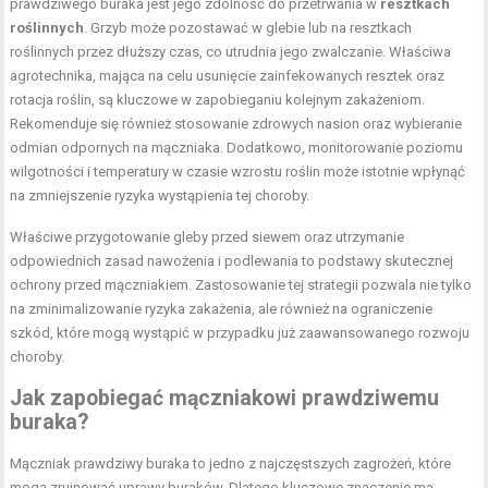
prawdziwego buraka jest jego zdolność do przetrwania w
resztkach
roślinnych
. Grzyb może pozostawać w glebie lub na resztkach
roślinnych przez dłuższy czas, co utrudnia jego zwalczanie. Właściwa
agrotechnika, mająca na celu usunięcie zainfekowanych resztek oraz
rotacja roślin, są kluczowe w zapobieganiu kolejnym zakażeniom.
Rekomenduje się również stosowanie zdrowych nasion oraz wybieranie
odmian odpornych na mączniaka. Dodatkowo, monitorowanie poziomu
wilgotności i temperatury w czasie wzrostu roślin może istotnie wpłynąć
na zmniejszenie ryzyka wystąpienia tej choroby.
Właściwe przygotowanie gleby przed siewem oraz utrzymanie
odpowiednich zasad nawożenia i podlewania to podstawy skutecznej
ochrony przed mączniakiem. Zastosowanie tej strategii pozwala nie tylko
na zminimalizowanie ryzyka zakażenia, ale również na ograniczenie
szkód, które mogą wystąpić w przypadku już zaawansowanego rozwoju
choroby.
Jak zapobiegać mączniakowi prawdziwemu
buraka?
Mączniak prawdziwy buraka to jedno z najczęstszych zagrożeń, które
mogą zrujnować uprawy buraków. Dlatego kluczowe znaczenie ma