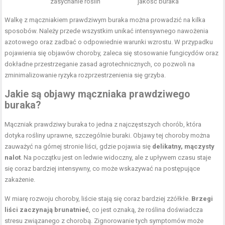
zasychanie roślin
jakość buraka
Walkę z mączniakiem prawdziwym buraka można prowadzić na kilka
sposobów. Należy przede wszystkim unikać intensywnego nawożenia
azotowego oraz zadbać o odpowiednie warunki wzrostu. W przypadku
pojawienia się objawów choroby, zaleca się stosowanie fungicydów oraz
dokładne przestrzeganie zasad agrotechnicznych, co pozwoli na
zminimalizowanie ryzyka rozprzestrzenienia się grzyba.
Jakie są objawy mączniaka prawdziwego
buraka?
Mączniak prawdziwy buraka to jedna z najczęstszych chorób, która
dotyka rośliny uprawne, szczególnie buraki. Objawy tej choroby można
zauważyć na górnej stronie liści, gdzie pojawia się
delikatny, mączysty
nalot
. Na początku jest on ledwie widoczny, ale z upływem czasu staje
się coraz bardziej intensywny, co może wskazywać na postępujące
zakażenie.
W miarę rozwoju choroby, liście stają się coraz bardziej zżółkłe.
Brzegi
liści zaczynają brunatnieć
, co jest oznaką, że roślina doświadcza
stresu związanego z chorobą. Zignorowanie tych symptomów może