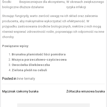
Środki
Bezpieczniejsze dla ekosystemu,
W okresach zwiększonego
biologiczne
dłuższe działanie
ryzyka infekcji
Stosując fungicydy, warto zwrócić uwagę na ich skład oraz zalecenia
producenta, aby maksymalnie wykorzystać ich efektywność. W
przypadku zastosowania środków biologicznych, niektóre z nich mogą
również wspierać zdrowotność roślin, poprawiając ich odporność na inne
choroby.
Powiązane wpisy:
Brunatna plamistość liści pomidora
Mszyca porzeczkowo-czyściecowa
Owocówka śliwkóweczka
Zielona pleśń na cebuli
Posted in
Inne tematy
Nawigacja
Mączniak rzekomy buraka
Żółtaczka wirusowa buraka
wpisu