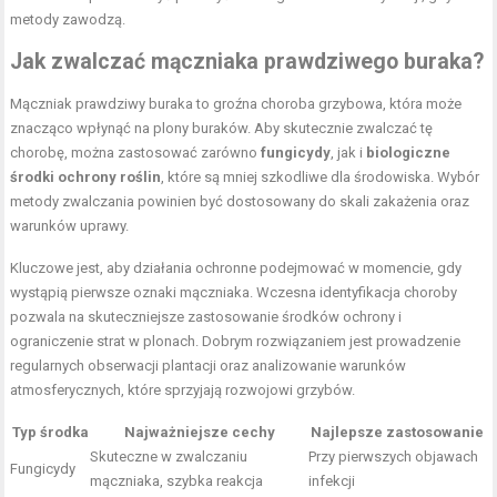
metody zawodzą.
Jak zwalczać mączniaka prawdziwego buraka?
Mączniak prawdziwy buraka to groźna choroba grzybowa, która może
znacząco wpłynąć na plony buraków. Aby skutecznie zwalczać tę
chorobę, można zastosować zarówno
fungicydy
, jak i
biologiczne
środki ochrony roślin
, które są mniej szkodliwe dla środowiska. Wybór
metody zwalczania powinien być dostosowany do skali zakażenia oraz
warunków uprawy.
Kluczowe jest, aby działania ochronne podejmować w momencie, gdy
wystąpią pierwsze oznaki mączniaka. Wczesna identyfikacja choroby
pozwala na skuteczniejsze zastosowanie środków ochrony i
ograniczenie strat w plonach. Dobrym rozwiązaniem jest prowadzenie
regularnych obserwacji plantacji oraz analizowanie warunków
atmosferycznych, które sprzyjają rozwojowi grzybów.
Typ środka
Najważniejsze cechy
Najlepsze zastosowanie
Skuteczne w zwalczaniu
Przy pierwszych objawach
Fungicydy
mączniaka, szybka reakcja
infekcji