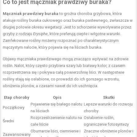
Co to jest mączniak prawdziwy buraka?
Mączniak prawdziwy buraka
to groźna choroba grzybowa, która
atakuje rośliny buraka cukrowego oraz buraka pastewnego, zwłaszcza w
drugiej połowie okresu wegetacji. Jest to schorzenie wywoływane przez
grzyby z rodzaju
Erysiphe
, które preferują ciepłe i wilgotne warunki.
Zainfekowane rośliny możemy rozpoznać po charakterystycznym
mączystym nalocie, który pojawia się na liściach buraka.
Objawy mączniaka prawdziwego mogą znacząco wpływać na zdrowie
roślin. Nalot, który często przybiera szary lub białawy kolor, z czasem
rozprzestrzenia się i pokrywa całą powierzchnię liści. W następstwie
rośliny stają się osłabione, co prowadzi do ich gorszego wzrostu,
obniżenia plonów, a czasami nawet do ich uschnięcia.
Etap choroby
Opis
Skutki
Pojawienie się białego nalotu
Lepsze warunki do rozwoju
Początkowy
na liściach
choroby
Rozprzestrzenienie nalotu na
Osłabienie roślin,
Średni
całe liście
ograniczenie fotosyntezy
Obumarcie liści, ciemnienie i
Znaczne obniżenie plonów i
Zaawansowany