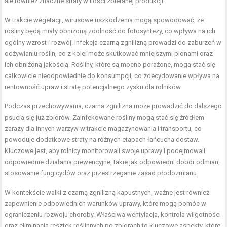
ale również znaczne straty w ilości zbieranej produkcji.
W trakcie wegetacji, wirusowe uszkodzenia mogą spowodować, że
rośliny będą miały obniżoną zdolność do fotosyntezy, co wpływa na ich
ogólny wzrost i rozwój. Infekcja czarną zgnilizną prowadzi do zaburzeń w
odżywianiu roślin, co z kolei może skutkować mniejszymi plonami oraz
ich obniżoną jakością. Rośliny, które są mocno porażone, mogą stać się
całkowicie nieodpowiednie do konsumpcji, co zdecydowanie wpływa na
rentowność upraw i stratę potencjalnego zysku dla rolników.
Podczas przechowywania, czarna zgnilizna może prowadzić do dalszego
psucia się już zbiorów. Zainfekowane rośliny mogą stać się źródłem
zarazy dla innych warzyw w trakcie magazynowania i transportu, co
powoduje dodatkowe straty na różnych etapach łańcucha dostaw.
Kluczowe jest, aby rolnicy monitorowali swoje uprawy i podejmowali
odpowiednie działania prewencyjne, takie jak odpowiedni dobór odmian,
stosowanie fungicydów oraz przestrzeganie zasad płodozmianu.
W kontekście walki z czarną zgnilizną kapustnych, ważne jest również
zapewnienie odpowiednich warunków uprawy, które mogą pomóc w
ograniczeniu rozwoju choroby. Właściwa wentylacja, kontrola wilgotności
oraz eliminacja resztek roślinnych po zbiorach to kluczowe aspekty, które