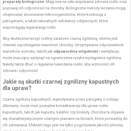
preparaty biologiczne
. Mają one na celu wspieranie zdrowia roślin oraz
poprawę ich odpornosci na choroby. Biologiczne metody leczenia mogą
obejmować stosowanie mikroorganizmów, które konkurują z
patogenami, a także naturalnych substancji odżywczych, które
wspomagają regenerację roślin.
Aby skutecznie leczyć rośliny zarażone czarną zgnilizną, istotne jest
również zapobieganie nawrotom choroby. Utrzymywanie odpowiednich
warunków wzrostu, takich jak
odpowiednia wilgotność
i wentylacja,
może znacząco wpłynąć na ograniczenie ryzyka wystąpienia zgnilizny.
Należy także dbać o regularne nawożenie roślin, aby wzmocnić ich
zdrowie i odporność.
Jakie są skutki czarnej zgnilizny kapustnych
dla upraw?
Czarna zgnilizna kapustnych, wywoływana przez patogeny z rodzaju
Alternaria
, może mieć poważne konsekwencje dla upraw roślin
kapustnych, takich jak kapusta, kalafior czy brokuły. Choroba ta objawia
się charakterystycznymi czarnymi plamami na liściach, które prowadzą do
ich zamierania. Efektem tego jest nie tylko pogorszenie jakości plonów,