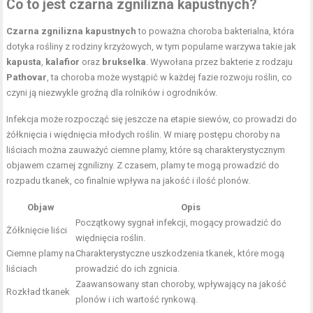
Co to jest czarna zgnilizna kapustnych?
Czarna zgnilizna kapustnych
to poważna choroba bakterialna, która
dotyka rośliny z rodziny krzyżowych, w tym popularne warzywa takie jak
kapusta
,
kalafior
oraz
brukselka
. Wywołana przez bakterie z rodzaju
Pathovar
, ta choroba może wystąpić w każdej fazie rozwoju roślin, co
czyni ją niezwykle groźną dla rolników i ogrodników.
Infekcja może rozpocząć się jeszcze na etapie siewów, co prowadzi do
żółknięcia i więdnięcia młodych roślin. W miarę postępu choroby na
liściach można zauważyć ciemne plamy, które są charakterystycznym
objawem czarnej zgnilizny. Z czasem, plamy te mogą prowadzić do
rozpadu tkanek, co finalnie wpływa na jakość i ilość plonów.
Objaw
Opis
Początkowy sygnał infekcji, mogący prowadzić do
Żółknięcie liści
więdnięcia roślin.
Ciemne plamy na
Charakterystyczne uszkodzenia tkanek, które mogą
liściach
prowadzić do ich zgnicia.
Zaawansowany stan choroby, wpływający na jakość
Rozkład tkanek
plonów i ich wartość rynkową.