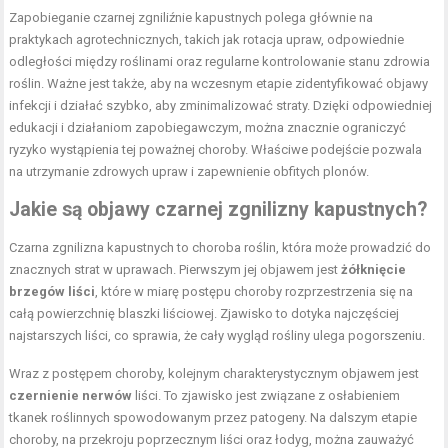
Zapobieganie czarnej zgniliźnie kapustnych polega głównie na
praktykach agrotechnicznych, takich jak rotacja upraw, odpowiednie
odległości między roślinami oraz regularne kontrolowanie stanu zdrowia
roślin. Ważne jest także, aby na wczesnym etapie zidentyfikować objawy
infekcji i działać szybko, aby zminimalizować straty. Dzięki odpowiedniej
edukacji i działaniom zapobiegawczym, można znacznie ograniczyć
ryzyko wystąpienia tej poważnej choroby. Właściwe podejście pozwala
na utrzymanie zdrowych upraw i zapewnienie obfitych plonów.
Jakie są objawy czarnej zgnilizny kapustnych?
Czarna zgnilizna kapustnych to choroba roślin, która może prowadzić do
znacznych strat w uprawach. Pierwszym jej objawem jest
żółknięcie
brzegów liści
, które w miarę postępu choroby rozprzestrzenia się na
całą powierzchnię blaszki liściowej. Zjawisko to dotyka najczęściej
najstarszych liści, co sprawia, że cały wygląd rośliny ulega pogorszeniu.
Wraz z postępem choroby, kolejnym charakterystycznym objawem jest
czernienie nerwów
liści. To zjawisko jest związane z osłabieniem
tkanek roślinnych spowodowanym przez patogeny. Na dalszym etapie
choroby, na przekroju poprzecznym liści oraz łodyg, można zauważyć