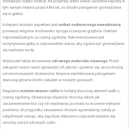
zmniejszyć ryzyko infekcji. Na przykład, warto unikać sadzenia kapusty w
tym samym miejscu przez kilka lat, co utrudni patogenom gromadzenie
się w glebie.
Kolejnym istotnym aspektem jest
unikać nadmiernego nawadniania
,
ponieważ wilgotne środowisko sprzyja rozwojowi grzybów i bakterii
odpowiedzialnych za czarną zgniliznę. Rekomendowane jest
utrzymywanie gleby w odpowiednim stanie, aby ograniczyć gromadzenie
się nadmiaru wody.
Ważne jest także stosowanie
zdrowego materiału siewnego
. Przed
zakupem nasion warto sprawdzić ich jakość i upewnić się, że pochodzą
od renomowanych dostawców. Nasiona zainfekowane patogenami
stanowią główne źródło zakażeń w nowych uprawach.
Regularne
monitorowanie roślin
to kolejny kluczowy element walki z
czarną zgnilizną. Obserwacja objawów choroby, takich jak
zaczerwienienie liści czy ich więdnięcie, pozwala na wczesne wykrycie
problemu. W przypadku zauważenia chorych egzemplarzy, należy je
natychmiast usunąć, aby zapobiec dalszemu rozprzestrzenieniu się
choroby wśród zdrowych roślin.