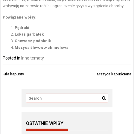
wpływają na zdrowie roślin i ograniczenie ryzyka wystąpienia choroby.
Powiązane wpisy:
Pędraki
Łokaś garbatek
Chowacz podobnik
Mszyca śliwowo-chmielowa
Posted in
Inne tematy
Nawigacja
Kiła kapusty
Mszyca kapuściana
wpisu
OSTATNIE WPISY