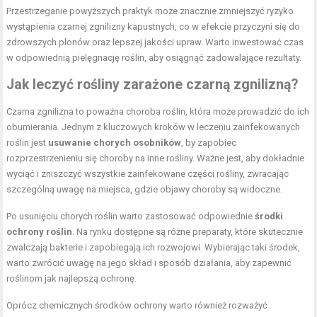
Przestrzeganie powyższych praktyk może znacznie zmniejszyć ryzyko
wystąpienia czarnej zgnilizny kapustnych, co w efekcie przyczyni się do
zdrowszych plonów oraz lepszej jakości upraw. Warto inwestować czas
w odpowiednią pielęgnację roślin, aby osiągnąć zadowalające rezultaty.
Jak leczyć rośliny zarażone czarną zgnilizną?
Czarna zgnilizna to poważna choroba roślin, która może prowadzić do ich
obumierania. Jednym z kluczowych kroków w leczeniu zainfekowanych
roślin jest
usuwanie chorych osobników
, by zapobiec
rozprzestrzenieniu się choroby na inne rośliny. Ważne jest, aby dokładnie
wyciąć i zniszczyć wszystkie zainfekowane części rośliny, zwracając
szczególną uwagę na miejsca, gdzie objawy choroby są widoczne.
Po usunięciu chorych roślin warto zastosować odpowiednie
środki
ochrony roślin
. Na rynku dostępne są różne preparaty, które skutecznie
zwalczają bakterie i zapobiegają ich rozwojowi. Wybierając taki środek,
warto zwrócić uwagę na jego skład i sposób działania, aby zapewnić
roślinom jak najlepszą ochronę.
Oprócz chemicznych środków ochrony warto również rozważyć