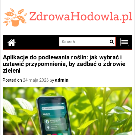
Skip
to
content
Aplikacje do podlewania roślin: jak wybrać i
ustawić przypomnienia, by zadbać o zdrowie
zieleni
admin
Posted on
24 maja 2026
by