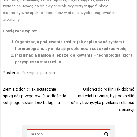
zwracając uwagę na objawy
chorób. Wykorzystując funkcje
diagnostyczne aplikacji, będziesz w stanie szybko reagować na
problemy.
Powiązane wpisy:
Organizacja podlewania roślin: jak zaplanować system i
harmonogram, by uniknąć problemów i oszczędzać wodę
Inkrustacja nasion a lepsze kiełkowanie – technologia, która
przyspiesza start roślin
Posted in
Pielęgnacja roślin
Nawigacja
Ziemia z donic: jak skutecznie
Osłonki do roślin: jak dobrać
wpisu
sprzątać i przygotować podłoże do
materiał i rozmiar, by podkreślić
kolejnego sezonu bez bałaganu
rośliny bez ryzyka przelania i chaosu
aranżacji