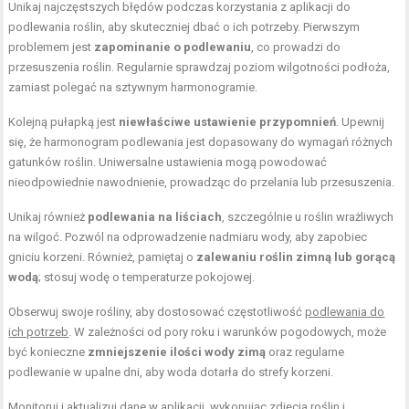
Unikaj najczęstszych błędów podczas korzystania z aplikacji do
podlewania roślin, aby skuteczniej dbać o ich potrzeby. Pierwszym
problemem jest
zapominanie o podlewaniu
, co prowadzi do
przesuszenia roślin. Regularnie sprawdzaj poziom wilgotności podłoża,
zamiast polegać na sztywnym harmonogramie.
Kolejną pułapką jest
niewłaściwe ustawienie przypomnień
. Upewnij
się, że harmonogram podlewania jest dopasowany do wymagań różnych
gatunków roślin. Uniwersalne ustawienia mogą powodować
nieodpowiednie nawodnienie, prowadząc do przelania lub przesuszenia.
Unikaj również
podlewania na liściach
, szczególnie u roślin wrażliwych
na wilgoć. Pozwól na odprowadzenie nadmiaru wody, aby zapobiec
gniciu korzeni. Również, pamiętaj o
zalewaniu roślin zimną lub gorącą
wodą
; stosuj wodę o temperaturze pokojowej.
Obserwuj swoje rośliny, aby dostosować częstotliwość
podlewania do
ich potrzeb
. W zależności od pory roku i warunków pogodowych, może
być konieczne
zmniejszenie ilości wody zimą
oraz regularne
podlewanie w upalne dni, aby woda dotarła do strefy korzeni.
Monitoruj i aktualizuj dane w aplikacji, wykonując zdjęcia
roślin i