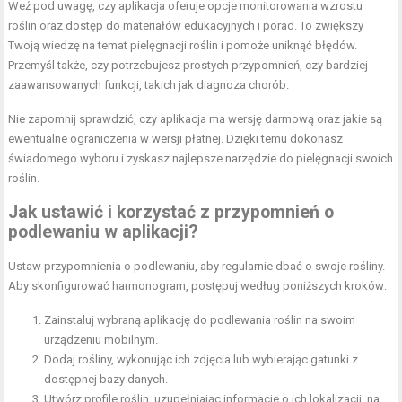
Weź pod uwagę, czy aplikacja oferuje opcje monitorowania wzrostu
roślin oraz dostęp do materiałów edukacyjnych i porad. To zwiększy
Twoją wiedzę na temat pielęgnacji roślin i pomoże uniknąć błędów.
Przemyśl także, czy potrzebujesz prostych przypomnień, czy bardziej
zaawansowanych funkcji, takich jak diagnoza chorób.
Nie zapomnij sprawdzić, czy aplikacja ma wersję darmową oraz jakie są
ewentualne ograniczenia w wersji płatnej. Dzięki temu dokonasz
świadomego wyboru i zyskasz najlepsze narzędzie do pielęgnacji swoich
roślin.
Jak ustawić i korzystać z przypomnień o
podlewaniu w aplikacji?
Ustaw przypomnienia o podlewaniu, aby regularnie dbać o swoje rośliny.
Aby skonfigurować harmonogram, postępuj według poniższych kroków:
Zainstaluj wybraną aplikację do podlewania roślin na swoim
urządzeniu mobilnym.
Dodaj rośliny, wykonując ich zdjęcia lub wybierając gatunki z
dostępnej bazy danych.
Utwórz profile roślin, uzupełniając informacje o ich lokalizacji, na