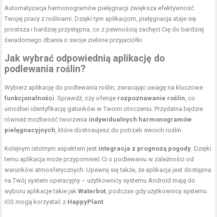
Automatyzacja harmonogramów pielęgnacji zwiększa efektywność
Twojej pracy z roślinami. Dzięki tym aplikacjom, pielęgnacja staje się
prostsza i bardziej przystępna, co z pewnością zachęci Cię do bardziej
świadomego dbania o swoje zielone przyjaciółki.
Jak wybrać odpowiednią aplikację do
podlewania roślin?
Wybierz aplikację do podlewania roślin, zwracając uwagę na kluczowe
funkcjonalności
. Sprawdź, czy oferuje
rozpoznawanie roślin
, co
umożliwi identyfikację gatunków w Twoim otoczeniu. Przydatna będzie
również możliwość tworzenia
indywidualnych harmonogramów
pielęgnacyjnych
, które dostosujesz do potrzeb swoich roślin.
Kolejnym istotnym aspektem jest
integracja z prognozą pogody
. Dzięki
temu aplikacja może przypomnieć Ci o podlewaniu w zależności od
warunków atmosferycznych. Upewnij się także, że aplikacja jest dostępna
na Twój system operacyjny – użytkownicy systemu Android mają do
wyboru aplikacje takie jak
Waterbot
, podczas gdy użytkownicy systemu
iOS mogą korzystać z
HappyPlant
.