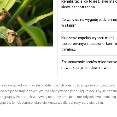
Rehabilitacja: co to jest, jakie ma c
kiedy jest potrzebna
Co wpływa na wygodę codziennej
w stajni?
Kluczowe aspekty wyboru mebli
tapicerowanych do salonu: komfort,
trwałość
Zastosowanie prętów miedziany
nowoczesnym budownictwie
 przysporzyć rolnikom wielu problemów. Ich obecność w uprawach zbożowych
 co nie pozostaje bez wpływu na efektywność produkcji rolnej. Aby skuteczn
tępują w Polsce, jak wpływają na plony oraz jakie metody ich zwalczania są
jawów ich obecności staje się kluczowe dla ochrony zdrowia roślin.