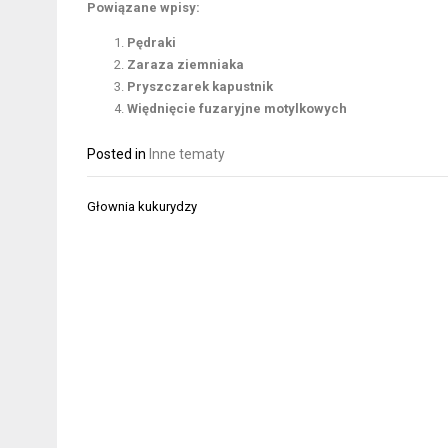
Powiązane wpisy:
Pędraki
Zaraza ziemniaka
Pryszczarek kapustnik
Więdnięcie fuzaryjne motylkowych
Posted in
Inne tematy
Nawigacja
Głownia kukurydzy
wpisu