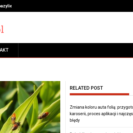
bazylie, miętę i rozmaryn, by długo cieszyć się świeżością
TAKT
RELATED POST
Zmiana koloru auta folią: przygo
karoserii, proces aplikacji i najczę
błędy