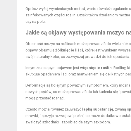
Oprócz wyżej wymienionych metod, warto również regularnie 
zainfekowanych części roślin. Dzięki takim działaniom można
czy na polu.
Jakie są objawy występowania mszyc na
Obecność mszyc na roślinach może prowadzić do wielu niekor
objawy obejmują
żółknięcie liści
, które jest wynikiem wysysa
swój naturalny kolor, co zazwyczaj prowadzi do ich opadania.
Innym znaczącym objawem jest
więdnięcie roślin
. Rośliny, 
skutkuje opadaniem liści oraz martwieniem się delikatnych pęd
Deformacje są kolejnym poważnym symptomem, który można 
nowych pędów, co może prowadzić do ich karlenia się i powstaw
mogą przestać rosnąć.
Często można również zauważyć
lepką substancję
, zwaną
s
mrówki, i sprzyja rozwojowi pleśni, co może dodatkowo osła
zwalczyć szkodniki i zapobiec dalszym szkodom.