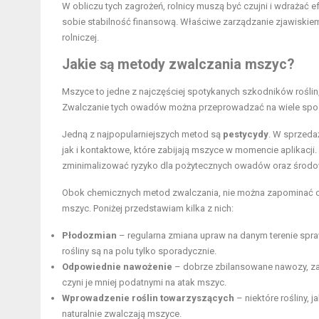
W obliczu tych zagrożeń, rolnicy muszą być czujni i wdrażać
sobie stabilność finansową. Właściwe zarządzanie zjawiskie
rolniczej.
Jakie są metody zwalczania mszyc?
Mszyce to jedne z najczęściej spotykanych szkodników rośl
Zwalczanie tych owadów można przeprowadzać na wiele spos
Jedną z najpopularniejszych metod są
pestycydy
. W sprzeda
jak i kontaktowe, które zabijają mszyce w momencie aplikacji
zminimalizować ryzyko dla pożytecznych owadów oraz środo
Obok chemicznych metod zwalczania, nie można zapominać 
mszyc. Poniżej przedstawiam kilka z nich:
Płodozmian
– regularna zmiana upraw na danym terenie spra
rośliny są na polu tylko sporadycznie.
Odpowiednie nawożenie
– dobrze zbilansowane nawozy, zawi
czyni je mniej podatnymi na atak mszyc.
Wprowadzenie roślin towarzyszących
– niektóre rośliny, 
naturalnie zwalczają mszyce.