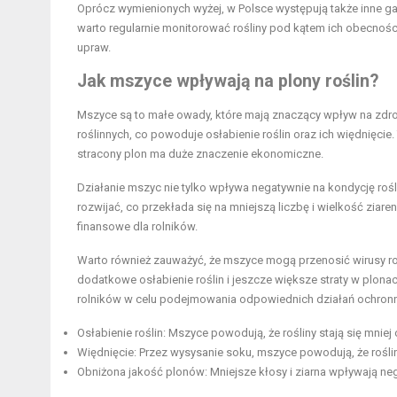
Oprócz wymienionych wyżej, w Polsce występują także inne gat
warto regularnie monitorować rośliny pod kątem ich obecnośc
upraw.
Jak mszyce wpływają na plony roślin?
Mszyce są to małe owady, które mają znaczący wpływ na zdrow
roślinnych, co powoduje osłabienie roślin oraz ich więdnięcie
stracony plon ma duże znaczenie ekonomiczne.
Działanie mszyc nie tylko wpływa negatywnie na kondycję roślin
rozwijać, co przekłada się na mniejszą liczbę i wielkość zia
finansowe dla rolników.
Warto również zauważyć, że mszyce mogą przenosić wirusy r
dodatkowe osłabienie roślin i jeszcze większe straty w plonac
rolników w celu podejmowania odpowiednich działań ochron
Osłabienie roślin: Mszyce powodują, że rośliny stają się mnie
Więdnięcie: Przez wysysanie soku, mszyce powodują, że roś
Obniżona jakość plonów: Mniejsze kłosy i ziarna wpływają ne