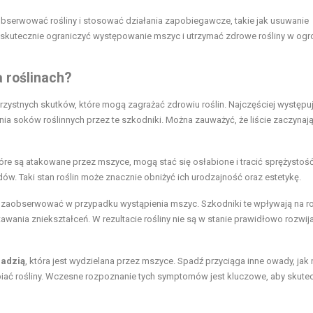
obserwować rośliny i stosować działania zapobiegawcze, takie jak usuwanie
 skutecznie ograniczyć występowanie mszyc i utrzymać zdrowe rośliny w ogr
 roślinach?
zystnych skutków, które mogą zagrażać zdrowiu roślin. Najczęściej występu
nia soków roślinnych przez te szkodniki. Można zauważyć, że liście zaczynają
które są atakowane przez mszyce, mogą stać się osłabione i tracić sprężystość
ów. Taki stan roślin może znacznie obniżyć ich urodzajność oraz estetykę.
zaobserwować w przypadku wystąpienia mszyc. Szkodniki te wpływają na r
ania zniekształceń. W rezultacie rośliny nie są w stanie prawidłowo rozwijać
padzią
, która jest wydzielana przez mszyce. Spadź przyciąga inne owady, jak 
biać rośliny. Wczesne rozpoznanie tych symptomów jest kluczowe, aby skute