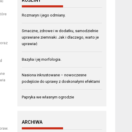
ROŚLINY
ki
tóre
Rozmaryn i jego odmiany.
Smaczne, zdrowe i w dodatku, samodzielnie
uprawiane ziemniaki. Jak i dlaczego, warto je
 oraz
uprawiać
Bazylia i jej morfologia.
od
ane
Nasiona inkrustowane – nowoczesne
wia
podejście do uprawy z doskonałymi efektami
Papryka we własnym ogrodzie
,
ARCHIWA
praw.