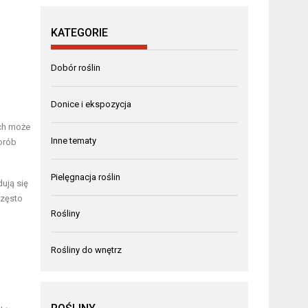
KATEGORIE
Dobór roślin
Donice i ekspozycja
ych może
Inne tematy
orób
Pielęgnacja roślin
ują się
często
Rośliny
Rośliny do wnętrz