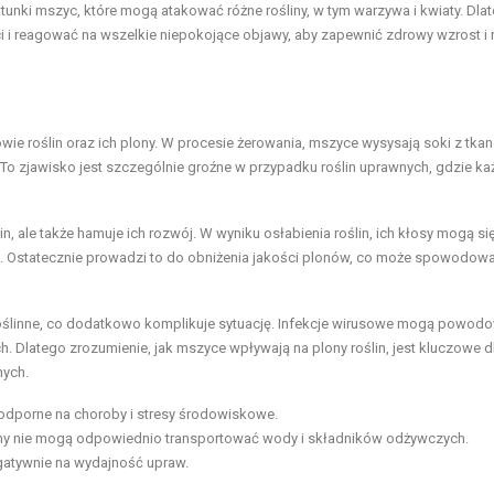
unki mszyc, które mogą atakować różne rośliny, w tym warzywa i kwiaty. Dla
i i reagować na wszelkie niepokojące objawy, aby zapewnić zdrowy wzrost i
ie roślin oraz ich plony. W procesie żerowania, mszyce wysysają soki z tka
. To zjawisko jest szczególnie groźne w przypadku roślin uprawnych, gdzie ka
, ale także hamuje ich rozwój. W wyniku osłabienia roślin, ich kłosy mogą się
ren. Ostatecznie prowadzi to do obniżenia jakości plonów, co może spowodowa
oślinne, co dodatkowo komplikuje sytuację. Infekcje wirusowe mogą powod
h. Dlatego zrozumienie, jak mszyce wpływają na plony roślin, jest kluczowe d
nych.
j odporne na choroby i stresy środowiskowe.
liny nie mogą odpowiednio transportować wody i składników odżywczych.
gatywnie na wydajność upraw.