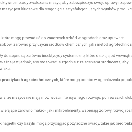
 efektywne metody zwalczania mszyc, aby zabezpieczyć swoje uprawy i zapew
m mszyc jest kluczowe dla osiągnięcia satysfakcjonujących wyników produkcj
in, które mogą prowadzić do znacznych szkód w ogrodach oraz uprawach.
obów, zarówno przy użyciu środków chemicznych, jak i metod agrotechnicz
ży dostępne są zarówno insektycydy systemiczne, które działają od wewnątrz 
. Ważne jest jednak, aby stosować je zgodnie z zaleceniami producenta, aby
wiska.
o
practykach agrotechnicznych
, które mogą pomóc w ograniczeniu popula
wia, że mszyce nie mają możliwości intensywnego rozwoju, ponieważ ich ulu
erające zarówno makro-, jak i mikroelementy, wspierają zdrowy rozwój rośli
jak nagietki czy bazylii, mogą przyciągać pożyteczne owady, takie jak biedronki