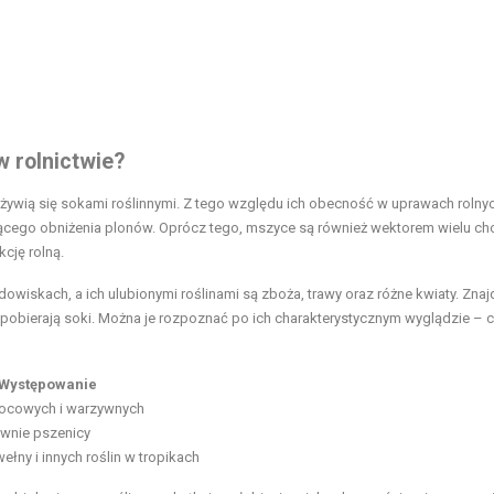
w rolnictwie?
żywią się sokami roślinnymi. Z tego względu ich obecność w uprawach roln
ącego obniżenia plonów. Oprócz tego, mszyce są również wektorem wielu ch
cję rolną.
skach, a ich ulubionymi roślinami są zboża, trawy oraz różne kwiaty. Znajd
j pobierają soki. Można je rozpoznać po ich charakterystycznym wyglądzie – 
Występowanie
ocowych i warzywnych
wnie pszenicy
łny i innych roślin w tropikach