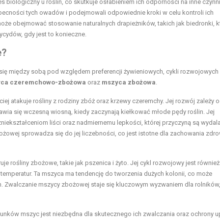
biologiczny u roślin, co skutkuje osłabieniem ich odporności na inne czynni
obecności tych owadów i podejmowali odpowiednie kroki w celu kontroli ich
oże obejmować stosowanie naturalnych drapieżników, takich jak biedronki, k
ycydów, gdy jest to konieczne.
e?
się między sobą pod względem preferencji żywieniowych, cykli rozwojowych
ca czeremchowo-zbożowa
oraz
mszyca zbożowa
.
j atakuje rośliny z rodziny zbóż oraz krzewy czeremchy. Jej rozwój zależy 
wia się wczesną wiosną, kiedy zaczynają kiełkować młode pędy roślin. Jej
iekształceniom liści oraz nadmiernemu lepkości, której przyczyną są wydal
wej sprowadza się do jej liczebności, co jest istotne dla zachowania zdro
e rośliny zbożowe, takie jak pszenica i żyto. Jej cykl rozwojowy jest również
temperatur. Ta mszyca ma tendencję do tworzenia dużych kolonii, co może
n. Zwalczanie mszycy zbożowej staje się kluczowym wyzwaniem dla rolników
nków mszyc jest niezbędna dla skutecznego ich zwalczania oraz ochrony u