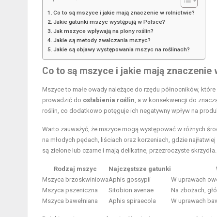
Co to są mszyce i jakie mają znaczenie w rolnictwie?
Jakie gatunki mszyc występują w Polsce?
Jak mszyce wpływają na plony roślin?
Jakie są metody zwalczania mszyc?
Jakie są objawy występowania mszyc na roślinach?
Co to są mszyce i jakie mają znaczenie 
Mszyce to małe owady należące do rzędu północników, które 
prowadzić do
osłabienia roślin
, a w konsekwencji do znacz
roślin, co dodatkowo potęguje ich negatywny wpływ na produk
Warto zauważyć, że mszyce mogą występować w różnych środowi
na młodych pędach, liściach oraz korzeniach, gdzie najłatwie
są zielone lub czarne i mają delikatne, przezroczyste skrzydła.
Rodzaj mszyc
Najczęstsze gatunki
Mszyca brzoskwiniowa
Aphis gossypii
W uprawach ow
Mszyca pszeniczna
Sitobion avenae
Na zbożach, głó
Mszyca bawełniana
Aphis spiraecola
W uprawach bawe