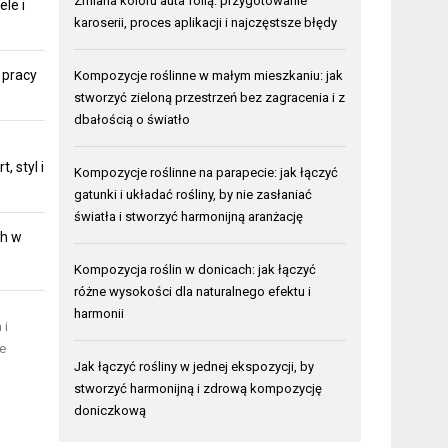
Zmiana koloru auta folią: przygotowanie
ele i
karoserii, proces aplikacji i najczęstsze błędy
 pracy
Kompozycje roślinne w małym mieszkaniu: jak
stworzyć zieloną przestrzeń bez zagracenia i z
dbałością o światło
 styl i
Kompozycje roślinne na parapecie: jak łączyć
gatunki i układać rośliny, by nie zasłaniać
światła i stworzyć harmonijną aranżację
ch w
Kompozycja roślin w donicach: jak łączyć
różne wysokości dla naturalnego efektu i
harmonii
 i
ie
Jak łączyć rośliny w jednej ekspozycji, by
stworzyć harmonijną i zdrową kompozycję
doniczkową