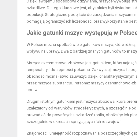
Dzięki swojemu sposobowi odżywiania, mszyce wywołują stres 
szkodliwe. Dlatego kluczowe jest, aby rolnicy byli świadomi 
populacji. Strategiczne podejście do zarządzania mszycami m
pomagają ograniczyć ich liczebność, oraz wykorzystanie pest
Jakie gatunki mszyc występują w Polsc
W Polsce można spotkać wiele gatunków mszyc, które różnią 
wpływu na uprawy. Dwa z bardziej znanych gatunków to
mszy
Mszyca czeremchowo-zbożowa jest gatunkiem, który najczęście
temperatury i dostępności pokarmu. Zazwyczaj mszyca ta poja
obecność można łatwo zauważyć dzięki charakterystycznym zn
przez mszyce substancje. Personaż mszycy czeremchowo-zbożo
upraw.
Drugim istotnym gatunkiem jest mszyca zbożowa, która preferuj
uzależniony od warunków atmosferycznych, a szczególnie od 
prowadzić do poważnych uszkodzeń roślin, obniżając ich plo
szczególnie w okresach sprzyjających ich rozwojowi.
Znajomość i umiejętność rozpoznawania poszczególnych gatu