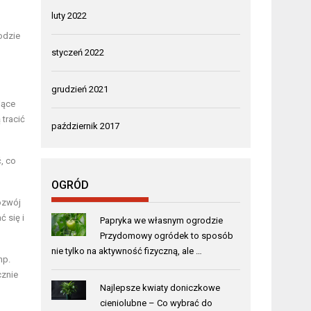
luty 2022
odzie
styczeń 2022
grudzień 2021
jące
 tracić
październik 2017
, co
OGRÓD
ozwój
 się i
Papryka we własnym ogrodzie
Przydomowy ogródek to sposób
nie tylko na aktywność fizyczną, ale …
np.
cznie
Najlepsze kwiaty doniczkowe
cieniolubne – Co wybrać do