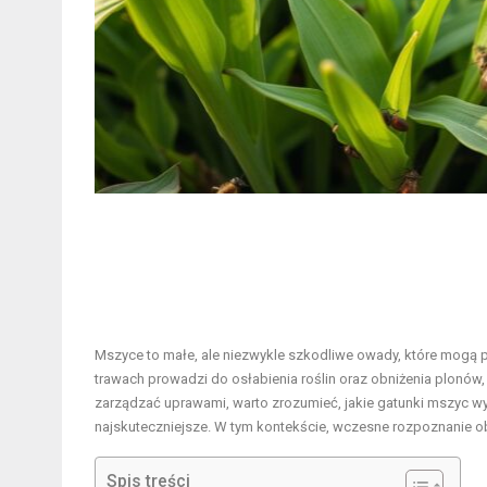
Mszyce to małe, ale niezwykle szkodliwe owady, które mogą
trawach prowadzi do osłabienia roślin oraz obniżenia plonów,
zarządzać uprawami, warto zrozumieć, jakie gatunki mszyc wys
najskuteczniejsze. W tym kontekście, wczesne rozpoznanie ob
Spis treści