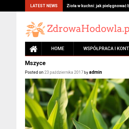
Skip
LATEST NEWS
Zioła w kuchni: jak pielęgnować 
to
content
HOME
WSPÓŁPRACA I KON
Mszyce
admin
Posted on
23 października 2017
by