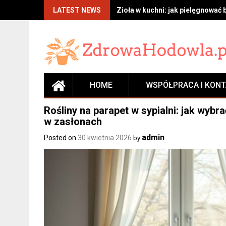
Skip
LATEST NEWS
Zioła w kuchni: jak pielęgnować 
to
content
HOME
WSPÓŁPRACA I KON
Rośliny na parapet w sypialni: jak wybr
w zasłonach
admin
Posted on
30 kwietnia 2026
by