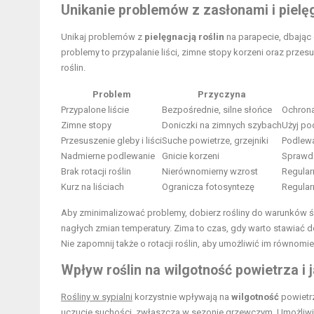
Unikanie problemów z zasłonami i pielęg
Unikaj problemów z
pielęgnacją roślin
na parapecie, dbając 
problemy to przypalanie liści, zimne stopy korzeni oraz prze
roślin.
Problem
Przyczyna
Przypalone liście
Bezpośrednie, silne słońce
Ochrona
Zimne stopy
Doniczki na zimnych szybach
Użyj pod
Przesuszenie gleby i liści
Suche powietrze, grzejniki
Podlewa
Nadmierne podlewanie
Gnicie korzeni
Sprawdz
Brak rotacji roślin
Nierównomierny wzrost
Regular
Kurz na liściach
Ogranicza fotosyntezę
Regular
Aby zminimalizować problemy, dobierz rośliny do warunków św
nagłych zmian temperatury. Zima to czas, gdy warto stawiać d
Nie zapomnij także o rotacji roślin, aby umożliwić im równomie
Wpływ roślin na wilgotność powietrza i j
Rośliny w sypialni
korzystnie wpływają na
wilgotność
powietr
uczucie suchości, zwłaszcza w sezonie grzewczym. Umożliwia