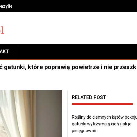
bazylie, miętę i rozmaryn, by długo cieszyć się świeżością
TAKT
ać gatunki, które poprawią powietrze i nie przesz
RELATED POST
Rośliny do ciemnych kątów pokoju
gatunki wytrzymają cień i jak je
pielęgnować