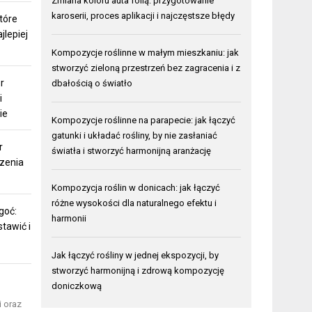
Zmiana koloru auta folią: przygotowanie
karoserii, proces aplikacji i najczęstsze błędy
które
jlepiej
Kompozycje roślinne w małym mieszkaniu: jak
stworzyć zieloną przestrzeń bez zagracenia i z
r
dbałością o światło
i
ie
Kompozycje roślinne na parapecie: jak łączyć
gatunki i układać rośliny, by nie zasłaniać
r
światła i stworzyć harmonijną aranżację
zenia
Kompozycja roślin w donicach: jak łączyć
różne wysokości dla naturalnego efektu i
goć:
harmonii
tawić i
Jak łączyć rośliny w jednej ekspozycji, by
stworzyć harmonijną i zdrową kompozycję
doniczkową
i oraz