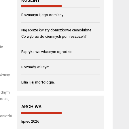
ROŚLINY
Rozmaryn i jego odmiany.
Najlepsze kwiaty doniczkowe cieniolubne –
Co wybrać do ciemnych pomieszczeń?
ie.
Papryka we własnym ogrodzie
Rozsady w lutym.
ktusy i
Lilia i jej morfologia.
godnym
rocie,
ARCHIWA
doniczki
lipiec 2026