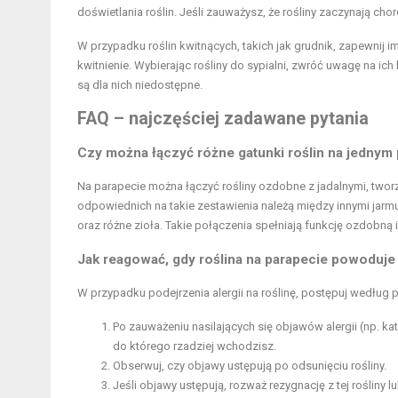
doświetlania roślin. Jeśli zauważysz, że rośliny zaczynają chor
W przypadku roślin kwitnących, takich jak grudnik, zapewnij
kwitnienie. Wybierając rośliny do sypialni, zwróć uwagę na ic
są dla nich niedostępne.
FAQ – najczęściej zadawane pytania
Czy można łączyć różne gatunki roślin na jednym 
Na parapecie można łączyć rośliny ozdobne z jadalnymi, tworz
odpowiednich na takie zestawienia należą między innymi jarm
oraz różne zioła. Takie połączenia spełniają funkcję ozdobną
Jak reagować, gdy roślina na parapecie powoduje 
W przypadku podejrzenia alergii na roślinę, postępuj według
Po zauważeniu nasilających się objawów alergii (np. kat
do którego rzadziej wchodzisz.
Obserwuj, czy objawy ustępują po odsunięciu rośliny.
Jeśli objawy ustępują, rozważ rezygnację z tej rośliny 