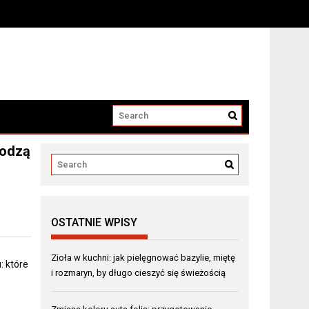
kodzą
OSTATNIE WPISY
Zioła w kuchni: jak pielęgnować bazylie, miętę
: które
i rozmaryn, by długo cieszyć się świeżością