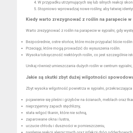
W przypadku utrzymujących się lub silnych reakcji skon
Stopniowo wprowadzaj nowe rośliny, aby łatwiej identyf
Kiedy warto zrezygnować z roślin na parapecie w 
Warto zrezygnować z roślin na parapecie w sypialni, gdy wystę
Bezpośrednie, ostre słońce, które może przypalać liście roślin
Przeciągi, które mogą prowadzić do wysuszenia roślin.
Wysoka toksyczność niektórych roślin, co jest szczególnie is
Unikaj również umieszczania dużych roślin w centrum sypialni
Jakie są skutki zbyt dużej wilgotności spowodowa
Zbyt wysoka wilgotność powietrza w sypialni, przekraczająca
pojawienie się pleśni i grzybów na ścianach, meblach oraz tka
nieprzyjemny zapach stęchlizny,
stała wilgoć tkanin, które nie schną,
zaparowane okna i lustra,
uczucie chłodu i duszności w pomieszczeniu,
nasilenie reakcji alergicznych oraz infekcji dróg oddechowych