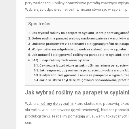
przy zasłonach. Rośliny doniczkowe potrafią znacząco wpłyną
Wybierając odpowiednie rośliny, można stworzyć w sypialni prz
Spis treści
Jak wybrać rośliny na parapet w sypialni, które poprawią jakoś
Dobór roślin na parapet według nasłonecznienia i warunków w
Unikanie problemów z zasłonami i pielęgnacją roślin na parap
Wpływ roślin na wilgotność powietrza i jakość snu w sypialni
Jak ustawić i pielęgnować rośliny na parapecie w sypialni: kro
FAQ – najczęściej zadawane pytania
Czy można łączyć różne gatunki roślin na jednym parapecie w 
Jak reagować, gdy roślina na parapecie powoduje alergie lu
Kiedy warto zrezygnować z roślin na parapecie w sypialni ze
Jakie są skutki zbyt dużej wilgotności spowodowanej przez ro
Jak wybrać rośliny na parapet w sypialn
Wybierz
rośliny do sypialni
, które skutecznie poprawią jako
skrzydłokwiat, sansewieria (język teściowej), bluszcz pospoli
produkcji tlenu. Te rośliny pomagają w usuwaniu toksycznyc
sen.