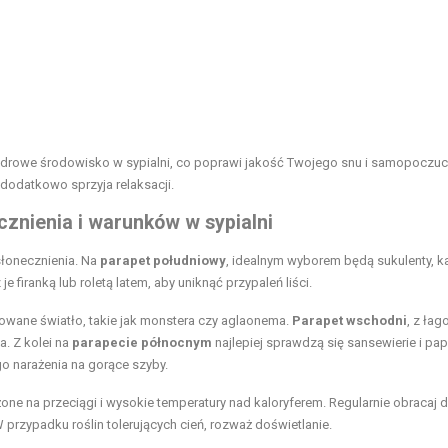
 zdrowe środowisko w sypialni, co poprawi jakość Twojego snu i samopoczuc
dodatkowo sprzyja relaksacji.
cznienia i warunków w sypialni
słonecznienia. Na
parapet południowy
, idealnym wyborem będą sukulenty, ka
 firanką lub roletą latem, aby uniknąć przypaleń liści.
kowane światło, takie jak monstera czy aglaonema.
Parapet wschodni
, z ła
. Z kolei na
parapecie północnym
najlepiej sprawdzą się sansewierie i pap
o narażenia na gorące szyby.
rażone na przeciągi i wysokie temperatury nad kaloryferem. Regularnie obracaj 
 przypadku roślin tolerujących cień, rozważ doświetlanie.