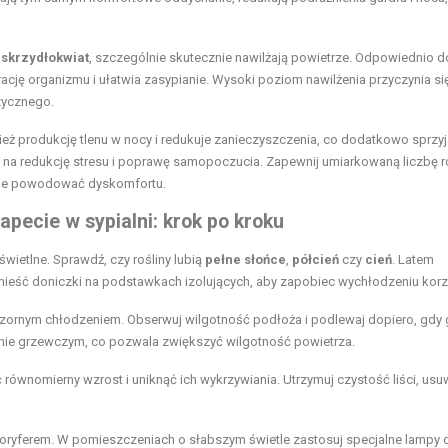
z
skrzydłokwiat
, szczególnie skutecznie nawilżają powietrze. Odpowiednio 
rację organizmu i ułatwia zasypianie. Wysoki poziom nawilżenia przyczynia si
zycznego.
 produkcję tlenu w nocy i redukuje zanieczyszczenia, co dodatkowo sprzyj
na redukcję stresu i poprawę samopoczucia. Zapewnij umiarkowaną liczbę r
y nie powodować dyskomfortu.
apecie w sypialni: krok po kroku
wietlne. Sprawdź, czy rośliny lubią
pełne słońce
,
półcień
czy
cień
. Latem
mieść doniczki na podstawkach izolujących, aby zapobiec wychłodzeniu korz
czornym chłodzeniem. Obserwuj wilgotność podłoża i podlewaj dopiero, gdy
ie grzewczym, co pozwala zwiększyć wilgotność powietrza.
 równomierny wzrost i uniknąć ich wykrzywiania. Utrzymuj czystość liści, usu
aloryferem. W pomieszczeniach o słabszym świetle zastosuj specjalne lampy 