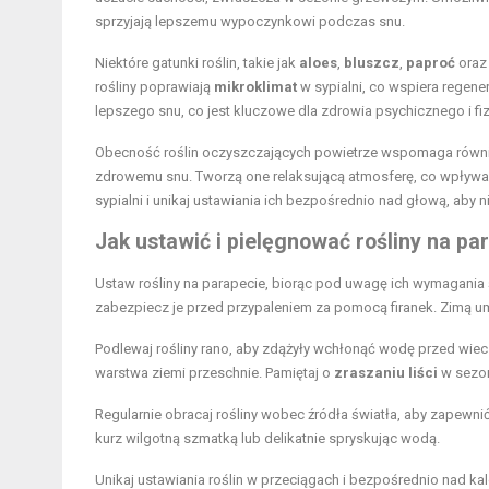
sprzyjają lepszemu wypoczynkowi podczas snu.
Niektóre gatunki roślin, takie jak
aloes
,
bluszcz
,
paproć
ora
rośliny poprawiają
mikroklimat
w sypialni, co wspiera regene
lepszego snu, co jest kluczowe dla zdrowia psychicznego i fi
Obecność roślin oczyszczających powietrze wspomaga również
zdrowemu snu. Tworzą one relaksującą atmosferę, co wpływa 
sypialni i unikaj ustawiania ich bezpośrednio nad głową, ab
Jak ustawić i pielęgnować rośliny na par
Ustaw rośliny na parapecie, biorąc pod uwagę ich wymagania ś
zabezpiecz je przed przypaleniem za pomocą firanek. Zimą u
Podlewaj rośliny rano, aby zdążyły wchłonąć wodę przed wie
warstwa ziemi przeschnie. Pamiętaj o
zraszaniu liści
w sezon
Regularnie obracaj rośliny wobec źródła światła, aby zapewnić
kurz wilgotną szmatką lub delikatnie spryskując wodą.
Unikaj ustawiania roślin w przeciągach i bezpośrednio nad k