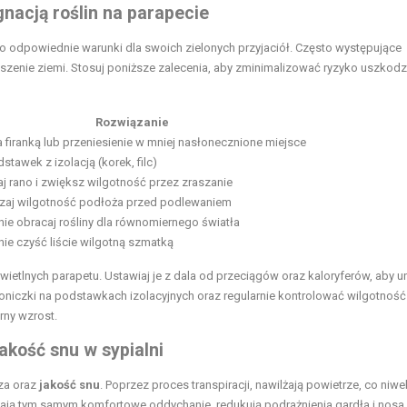
nacją roślin na parapecie
o odpowiednie warunki dla swoich zielonych przyjaciół. Często występujące
suszenie ziemi. Stosuj poniższe zalecenia, aby zminimalizować ryzyko uszkod
Rozwiązanie
 firanką lub przeniesienie w mniej nasłonecznione miejsce
stawek z izolacją (korek, filc)
j rano i zwiększ wilgotność przez zraszanie
aj wilgotność podłoża przed podlewaniem
nie obracaj rośliny dla równomiernego światła
nie czyść liście wilgotną szmatką
ietlnych parapetu. Ustawiaj je z dala od przeciągów oraz kaloryferów, aby u
oniczki na podstawkach izolacyjnych oraz regularnie kontrolować wilgotność
rny wzrost.
akość snu w sypialni
za oraz
jakość snu
. Poprzez proces transpiracji, nawilżają powietrze, co niwe
ją tym samym komfortowe oddychanie, redukują podrażnienia gardła i nosa,