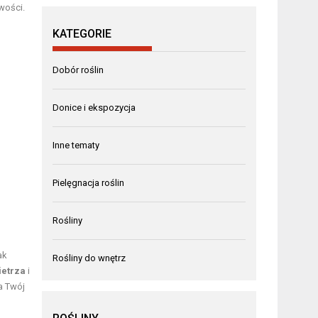
wości.
KATEGORIE
Dobór roślin
Donice i ekspozycja
Inne tematy
Pielęgnacja roślin
Rośliny
ak
Rośliny do wnętrz
ietrza
i
a Twój