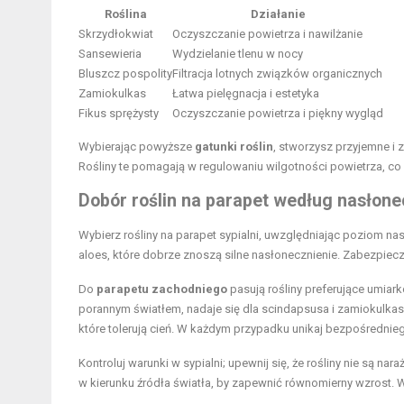
Roślina
Działanie
Skrzydłokwiat
Oczyszczanie powietrza i nawilżanie
Sansewieria
Wydzielanie tlenu w nocy
Bluszcz pospolity
Filtracja lotnych związków organicznych
Zamiokulkas
Łatwa pielęgnacja i estetyka
Fikus sprężysty
Oczyszczanie powietrza i piękny wygląd
Wybierając powyższe
gatunki roślin
, stworzysz przyjemne i
Rośliny te pomagają w regulowaniu wilgotności powietrza, co 
Dobór roślin na parapet według nasłone
Wybierz rośliny na parapet sypialni, uwzględniając poziom na
aloes, które dobrze znoszą silne nasłonecznienie. Zabezpiecz je
Do
parapetu zachodniego
pasują rośliny preferujące umiar
porannym światłem, nadaje się dla scindapsusa i zamiokulkasa
które tolerują cień. W każdym przypadku unikaj bezpośrednieg
Kontroluj warunki w sypialni; upewnij się, że rośliny nie są na
w kierunku źródła światła, by zapewnić równomierny wzrost. W