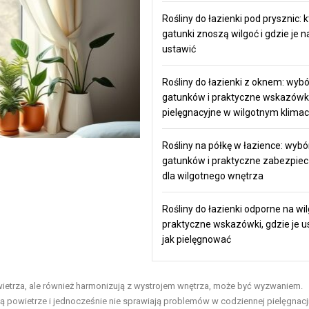
Rośliny do łazienki pod prysznic: 
gatunki znoszą wilgoć i gdzie je na
ustawić
Rośliny do łazienki z oknem: wybó
gatunków i praktyczne wskazówk
pielęgnacyjne w wilgotnym klimac
Rośliny na półkę w łazience: wybó
gatunków i praktyczne zabezpiec
dla wilgotnego wnętrza
Rośliny do łazienki odporne na wil
praktyczne wskazówki, gdzie je us
jak pielęgnować
owietrza, ale również harmonizują z wystrojem wnętrza, może być wyzwaniem.
rują powietrze i jednocześnie nie sprawiają problemów w codziennej pielęgnacj