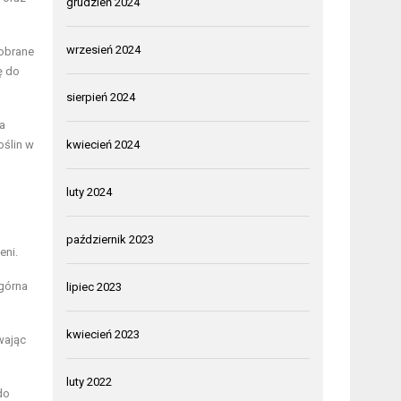
grudzień 2024
wrzesień 2024
dobrane
ę do
sierpień 2024
a
oślin w
kwiecień 2024
luty 2024
październik 2023
eni.
 górna
lipiec 2023
kwiecień 2023
wając
luty 2022
do