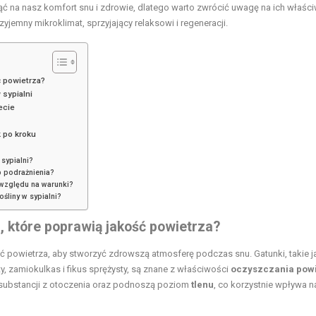
ć na nasz komfort snu i zdrowie, dlatego warto zwrócić uwagę na ich właści
yjemny mikroklimat, sprzyjający relaksowi i regeneracji.
ć powietrza?
 sypialni
ecie
k po kroku
sypialni?
b podrażnienia?
 względu na warunki?
śliny w sypialni?
i, które poprawią jakość powietrza?
ść powietrza, aby stworzyć zdrowszą atmosferę podczas snu. Gatunki, takie j
ty, zamiokulkas i fikus sprężysty, są znane z właściwości
oczyszczania pow
h substancji z otoczenia oraz podnoszą poziom
tlenu
, co korzystnie wpływa n