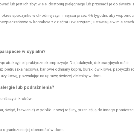
ować lub jest ich zbyt wiele, dostosuj pielęgnację lub przesadź je do świeżej 
 im okres spoczynku w chłodniejszym miejscu przez 4-6 tygodni, aby wspomóc
h bezpieczeństwo w kontakcie z dziećmi i zwierzętami; ustawiaj je w miejscach
parapecie w sypialni?
ąc atrakcyjne i praktyczne kompozycje. Do jadalnych, dekoracyjnych roślin
uż, pietruszka naciowa, karłowe odmiany kopru, buraki ćwikłowe, papryczki r
 i użytkową, pozwalając na uprawę świeżej zieleniny w domu.
alergie lub podrażnienia?
 poniższych kroków:
ar, świąd, łzawienie) w pobliżu nowej rośliny, przenieś ją do innego pomieszc
lub ograniczenie jej obecności w domu.