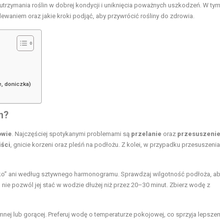
a utrzymania roślin w dobrej kondycji i uniknięcia poważnych uszkodzeń. W ty
ewaniem oraz jakie kroki podjąć, aby przywrócić rośliny do zdrowia.
, doniczka)
n
?
owie
. Najczęściej spotykanymi problemami są
przelanie
oraz
przesuszeni
iści
, gnicie korzeni oraz pleśń na podłożu. Z kolei, w przypadku przesuszenia,
a oko” ani według sztywnego harmonogramu. Sprawdzaj wilgotność podłoża, a
 nie pozwól jej stać w wodzie dłużej niż przez 20–30 minut. Zbierz wodę z
nej lub gorącej. Preferuj wodę o temperaturze pokojowej, co sprzyja lepsze