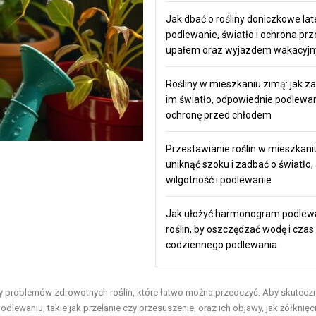
Jak dbać o rośliny doniczkowe la
podlewanie, światło i ochrona prz
upałem oraz wyjazdem wakacyj
Rośliny w mieszkaniu zimą: jak z
im światło, odpowiednie podlewan
ochronę przed chłodem
Przestawianie roślin w mieszkaniu
uniknąć szoku i zadbać o światło,
wilgotność i podlewanie
Jak ułożyć harmonogram podlew
roślin, by oszczędzać wodę i czas
codziennego podlewania
yny problemów zdrowotnych roślin, które łatwo można przeoczyć. Aby skutecz
lewaniu, takie jak przelanie czy przesuszenie, oraz ich objawy, jak żółknięcie