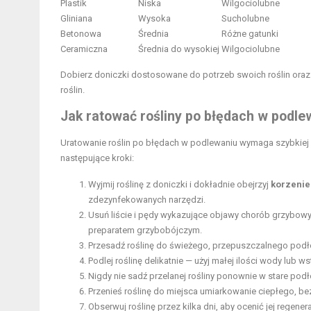
Plastik
Niska
Wilgociolubne
Gliniana
Wysoka
Sucholubne
Betonowa
Średnia
Różne gatunki
Ceramiczna
Średnia do wysokiej
Wilgociolubne
Dobierz doniczki dostosowane do potrzeb swoich roślin oraz 
roślin.
Jak ratować rośliny po błędach w podle
Uratowanie roślin po błędach w podlewaniu wymaga szybkiej r
następujące kroki:
Wyjmij roślinę z doniczki i dokładnie obejrzyj
korzenie
zdezynfekowanych narzędzi.
Usuń liście i pędy wykazujące objawy chorób grzybowy
preparatem grzybobójczym.
Przesadź roślinę do świeżego, przepuszczalnego podł
Podlej roślinę delikatnie — użyj małej ilości wody lub 
Nigdy nie sadź przelanej rośliny ponownie w stare podł
Przenieś roślinę do miejsca umiarkowanie ciepłego, b
Obserwuj
roślinę przez kilka dni, aby ocenić jej regener