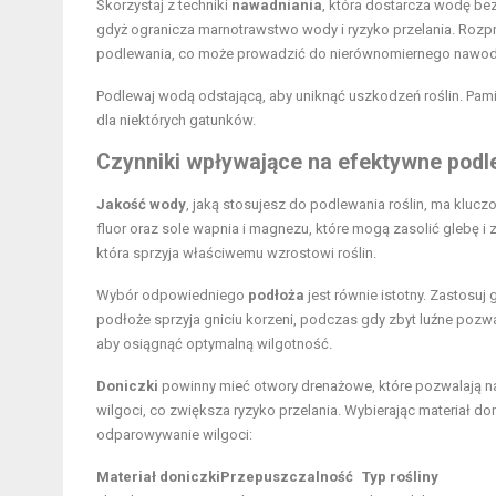
Skorzystaj z techniki
nawadniania
, która dostarcza wodę be
gdyż ogranicza marnotrawstwo wody i ryzyko przelania. Roz
podlewania, co może prowadzić do nierównomiernego nawodni
Podlewaj wodą odstającą, aby uniknąć uszkodzeń roślin. Pami
dla niektórych gatunków.
Czynniki wpływające na efektywne podl
Jakość wody
, jaką stosujesz do podlewania roślin, ma klucz
fluor oraz sole wapnia i magnezu, które mogą zasolić glebę i 
która sprzyja właściwemu wzrostowi roślin.
Wybór odpowiedniego
podłoża
jest równie istotny. Zastosu
podłoże sprzyja gniciu korzeni, podczas gdy zbyt luźne pozw
aby osiągnąć optymalną wilgotność.
Doniczki
powinny mieć otwory drenażowe, które pozwalają n
wilgoci, co zwiększa ryzyko przelania. Wybierając materiał d
odparowywanie wilgoci:
Materiał doniczki
Przepuszczalność
Typ rośliny