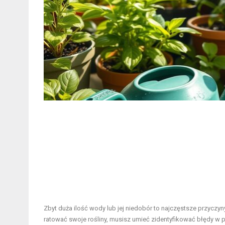
Zbyt duża ilość wody lub jej niedobór to najczęstsze przycz
ratować swoje rośliny, musisz umieć zidentyfikować błędy w pod