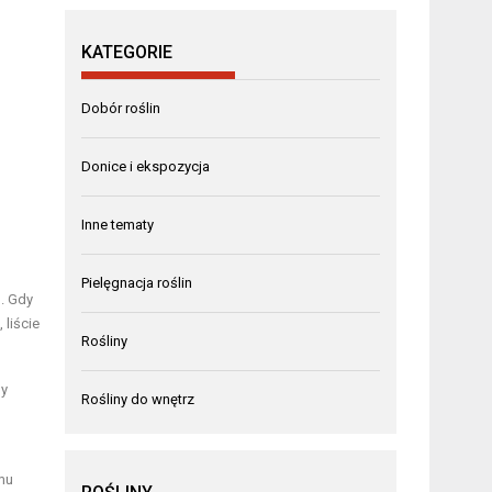
m
KATEGORIE
Dobór roślin
Donice i ekspozycja
Inne tematy
Pielęgnacja roślin
e
. Gdy
 liście
Rośliny
by
Rośliny do wnętrz
mu