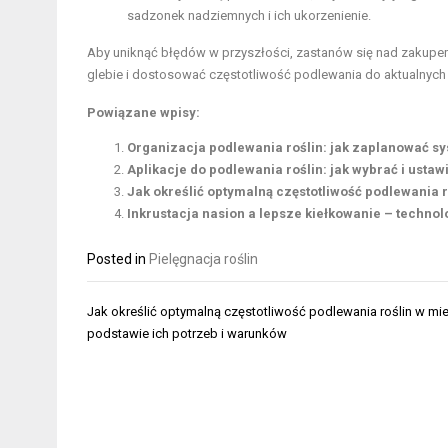
sadzonek nadziemnych i ich ukorzenienie.
Aby uniknąć błędów w przyszłości, zastanów się nad zakup
glebie i dostosować częstotliwość podlewania do aktualnych 
Powiązane wpisy:
Organizacja podlewania roślin: jak zaplanować 
Aplikacje do podlewania roślin: jak wybrać i usta
Jak określić optymalną częstotliwość podlewania 
Inkrustacja nasion a lepsze kiełkowanie – technolo
Posted in
Pielęgnacja roślin
Nawigacja
Jak określić optymalną częstotliwość podlewania roślin w mi
wpisu
podstawie ich potrzeb i warunków