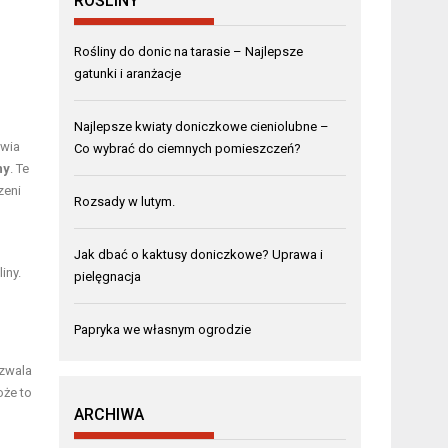
ROŚLINY
Rośliny do donic na tarasie – Najlepsze
gatunki i aranżacje
Najlepsze kwiaty doniczkowe cieniolubne –
owia
Co wybrać do ciemnych pomieszczeń?
ny
. Te
zeni
Rozsady w lutym.
Jak dbać o kaktusy doniczkowe? Uprawa i
iny.
pielęgnacja
Papryka we własnym ogrodzie
ozwala
oże to
ARCHIWA