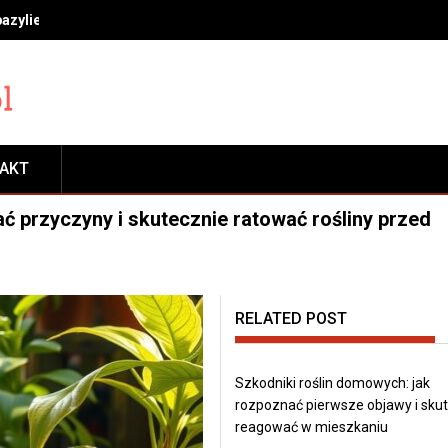
bazylie, miętę i rozmaryn, by długo cieszyć się świeżością
TAKT
ać przyczyny i skutecznie ratować rośliny przed
RELATED POST
Szkodniki roślin domowych: jak
rozpoznać pierwsze objawy i sku
reagować w mieszkaniu