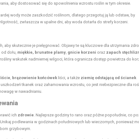
wania, aby dostosować się do spowolnienia wzrostu roślin w tym okresie.
wardej wody może zaszkodzić roślinom, dlatego przegotuj ją lub odstaw, by
ilgotność, zwłaszcza w upalne dni, aby woda dotarła do strefy korzeni.
h, aby skutecznie je pielęgnować. Objawy te są kluczowe dla utrzymania zdr
i
od dołu,
miękkie, brunatne plamy
,
gnicie korzeni
oraz
zapach stęchliz
śliny wskutek nadmiernej wilgoci, która ogranicza dostęp powietrza do kor
liście
,
brązowienie końcówek
liści, a także
ziemię odstającą od ścianek
uszkodzeń tkanek oraz zahamowania wzrostu, co jest niebezpieczne dla rośl
wnowagę w nawadnianiu.
lewania
prawić ich
zdrowie
. Najlepsze godziny to rano oraz późne popołudnie, co p
ci. Unikaj podlewania w godzinach południowych lub wieczornych, ponieważ m
robom grzybowym.