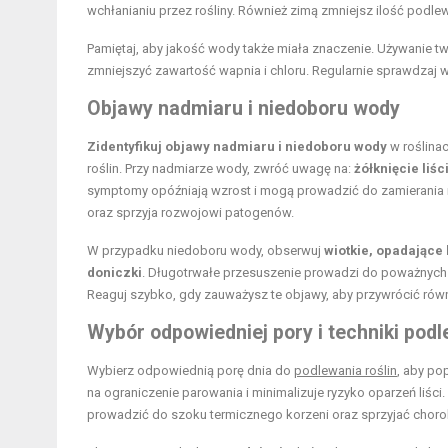
wchłanianiu przez rośliny. Również zimą zmniejsz ilość podle
Pamiętaj, aby jakość wody także miała znaczenie. Używanie t
zmniejszyć zawartość wapnia i chloru. Regularnie sprawdzaj w
Objawy nadmiaru i niedoboru wody
Zidentyfikuj objawy nadmiaru i niedoboru wody
w roślinac
roślin. Przy nadmiarze wody, zwróć uwagę na:
żółknięcie liśc
symptomy opóźniają wzrost i mogą prowadzić do zamierania ro
oraz sprzyja rozwojowi patogenów.
W przypadku niedoboru wody, obserwuj
wiotkie, opadające 
doniczki
. Długotrwałe przesuszenie prowadzi do poważnych 
Reaguj szybko, gdy zauważysz te objawy, aby przywrócić ró
Wybór odpowiedniej pory i techniki pod
Wybierz odpowiednią porę dnia do
podlewania roślin
, aby po
na ograniczenie parowania i minimalizuje ryzyko oparzeń liś
prowadzić do szoku termicznego korzeni oraz sprzyjać cho