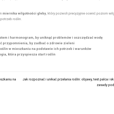
em
miernika wilgotności gleby
, który pozwoli precyzyjnie ocenić poziom wil
potrzeb roślin.
system i harmonogram, by uniknąć problemów i oszczędzać wodę
wić przypomnienia, by zadbać o zdrowie zieleni
roślin w mieszkaniu na podstawie ich potrzeb i warunków
gia, która przyspiesza start roślin
eszkaniu na
Jak rozpoznać i unikać przelania roślin: objawy, test palca i s
zasady pod