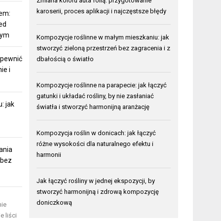
Zmiana koloru auta folią: przygotowanie
karoserii, proces aplikacji i najczęstsze błędy
tem:
ed
nym
Kompozycje roślinne w małym mieszkaniu: jak
stworzyć zieloną przestrzeń bez zagracenia i z
apewnić
dbałością o światło
ie i
Kompozycje roślinne na parapecie: jak łączyć
gatunki i układać rośliny, by nie zasłaniać
: jak
światła i stworzyć harmonijną aranżację
Kompozycja roślin w donicach: jak łączyć
różne wysokości dla naturalnego efektu i
ania
harmonii
 bez
Jak łączyć rośliny w jednej ekspozycji, by
stworzyć harmonijną i zdrową kompozycję
doniczkową
nie
 liści