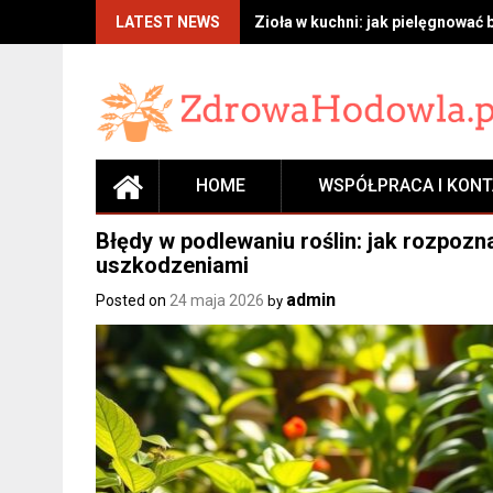
Skip
LATEST NEWS
Zioła w kuchni: jak pielęgnować 
to
content
HOME
WSPÓŁPRACA I KON
Błędy w podlewaniu roślin: jak rozpozn
uszkodzeniami
admin
Posted on
24 maja 2026
by