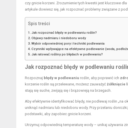
czy gnicie korzeni. Zrozumienie tych kwestii jest kluczowe dl
artykule dowiesz się, jak rozpoznać problemy związane z podl
Spis treści
Jak rozpoznać błędy w podlewaniu roślin?
Objawy nadmiaru i niedoboru wody
Wybór odpowiedniej pory i techniki podlewania
Czynniki wpływające na efektywne podlewanie (woda, podłoże
Jak ratować rośliny po błędach w podlewaniu?
Jak rozpoznać błędy w
podlewaniu rośli
Rozpoznaj
błędy w podlewaniu
roślin, aby poprawić ich
zdr
korzenie roślin są przelewane, możesz zauważyć
żółknięcie l
stają się suche, zwijają się i brązowieją na brzegach.
Aby efektywnie identyfikować błędy, nie podlewaj roślin „n
uniknąć nadmiaru lub niedoboru wody. Przy przelaniu doniczki,
podstawki, aby zapobiec gnicie korzeni.
Utrzymuj odpowiednią temperaturę wody – unikaj używania zim