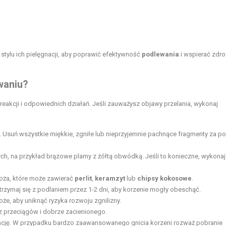
stylu ich pielęgnacji, aby poprawić efektywność
podlewania
i wspierać zdr
waniu?
eakcji i odpowiednich działań. Jeśli zauważysz objawy przelania, wykonaj
. Usuń wszystkie miękkie, zgniłe lub nieprzyjemnie pachnące fragmenty za 
ch, na przykład brązowe plamy z żółtą obwódką. Jeśli to konieczne, wykonaj
oża, które może zawierać
perlit
,
keramzyt
lub
chipsy kokosowe
.
wstrzymaj się z podlaniem przez 1-2 dni, aby korzenie mogły obeschąć.
oże, aby uniknąć ryzyka rozwoju zgnilizny.
ez przeciągów i dobrze zacienionego.
ację
. W przypadku bardzo zaawansowanego gnicia korzeni rozważ pobranie