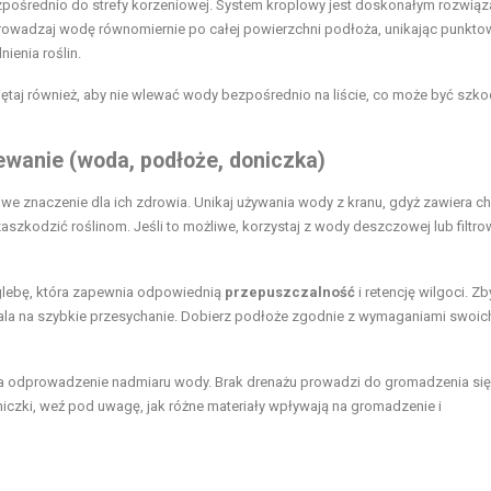
zpośrednio do strefy korzeniowej. System kroplowy jest doskonałym rozwiąz
prowadzaj wodę równomiernie po całej powierzchni podłoża, unikając punkt
enia roślin.
ętaj również, aby nie wlewać wody bezpośrednio na liście, co może być szko
ewanie (woda, podłoże, doniczka)
owe znaczenie dla ich zdrowia. Unikaj używania wody z kranu, gdyż zawiera chl
zaszkodzić roślinom. Jeśli to możliwe, korzystaj z wody deszczowej lub filtro
j glebę, która zapewnia odpowiednią
przepuszczalność
i retencję wilgoci. Zb
ala na szybkie przesychanie. Dobierz podłoże zgodnie z wymaganiami swoich 
a odprowadzenie nadmiaru wody. Brak drenażu prowadzi do gromadzenia się
oniczki, weź pod uwagę, jak różne materiały wpływają na gromadzenie i