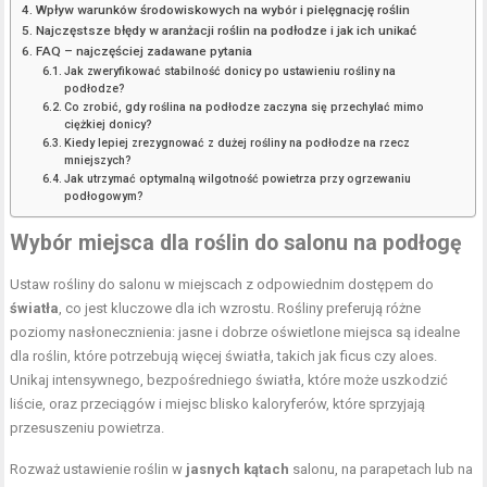
Wpływ warunków środowiskowych na wybór i pielęgnację roślin
Najczęstsze błędy w aranżacji roślin na podłodze i jak ich unikać
FAQ – najczęściej zadawane pytania
Jak zweryfikować stabilność donicy po ustawieniu rośliny na
podłodze?
Co zrobić, gdy roślina na podłodze zaczyna się przechylać mimo
ciężkiej donicy?
Kiedy lepiej zrezygnować z dużej rośliny na podłodze na rzecz
mniejszych?
Jak utrzymać optymalną wilgotność powietrza przy ogrzewaniu
podłogowym?
Wybór miejsca dla roślin do salonu na podłogę
Ustaw rośliny do salonu w miejscach z odpowiednim dostępem do
światła
, co jest kluczowe dla ich wzrostu. Rośliny preferują różne
poziomy nasłonecznienia: jasne i dobrze oświetlone miejsca są idealne
dla roślin, które potrzebują więcej światła, takich jak ficus czy aloes.
Unikaj intensywnego, bezpośredniego światła, które może uszkodzić
liście, oraz przeciągów i miejsc blisko kaloryferów, które sprzyjają
przesuszeniu powietrza.
Rozważ ustawienie roślin w
jasnych kątach
salonu, na parapetach lub na