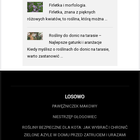
Firletka i morfologia.
Firletka, znana z pięknych
różowych kwiatów, to roślina, którą można …
Rośliny do donic na tarasie –
Najlepsze gatunki i aranżacje
Kiedy myślisz o roślinach do donic na tarasie,
warto zastanowić …
LOSOWO
PAWĘŻNICZEK MAKOWY
NIESTRZĘP GŁOGOWIEC
ROŚLINY BEZPIECZNE DLA KOTA: JAK WYBRAĆ I CHRONIĆ
ZIELONE AZYLE W DOMU PRZED ZATRUCIEM I URAZAMI