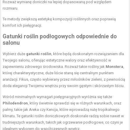
Rozważ wymianę doniczki na lepiej dopasowaną pod względem
rozmiaru.
Te metody zwiększą estetykę kompozycji roślinnych oraz poprawią
komfort ich pielęgnacji.
Gatunki roślin podłogowych odpowiednie do
salonu
Wybierz duże
gatunki roślin
, które będą doskonałym rozwiązaniem dla
Twojego salonu, oferując estetyczne walory oraz efektywność w
zapewnieniu zdrowego środowiska. Rozważ takie rośliny jak
Monstera
,
której charakterystyczne, duże liście staną się centralnym punktem
aranżacji. Fikus, często wybierany przez miłośników zieleni, z pewnością
doda elegancji Twojemu wnętrzu przy swoim gęstym i skórzastym liściu.
Wśród minimalnych wymagań pielęgnacyjnych wyróżnia się także
Philodendron
, który świetnie sprawdzi się w różnych warunkach, oraz
palmy, takie jak Areka czy Kencja, które wprowadzą nutę tropikalnego
klimatu. Te gatunki roślin doniczkowych doskonale radzą sobie nawet w
trudniejszych warunkach, takich jak ogrzewanie podłogowe, co czyni je
idealnym wyborem do współczesnych wnętrz.