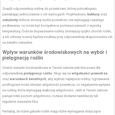
Znajdź odpowiednią roślinę do przestrzeni, której potrzebujesz,
pamiętając jednocześnie o ich wymogach. Przykładowo,
kaktusy
oraz
sukulenty
dobrze znoszą suche powietrze i nie wymagają częstego
podlewania, co może być korzystne w pomieszczeniach z wysoką
temperaturą. Dobrze dopasowane rośliny zmniejszą ryzyko chorób roślin,
a ich zdrowy rozwój będzie możliwy przy odpowiedniej eksponowaniu ich
na światło naturalne.
Wpływ warunków środowiskowych na wybór i
pielęgnację roślin
Ocenić warunki środowiskowe w Twoim salonie jest kluczowe dla
odpowiedniej
pielęgnacji roślin
. Skup się na
wilgotności powietrza
oraz
warunkach świetlnych
, aby wybrać najlepsze rośliny. Ogrzewanie
podłogowe może obniżać wilgotność powietrza, co negatywnie wpływa
na rośliny, które wymagają większej wilgotności. Jeśli w Twoim salonie
panuje niski poziom wilgotności, rozważ dodanie nawilżaczy lub
regularne zraszanie liści.
Pamiętaj, że różne gatunki roślin mają różne wymagania dotyczące