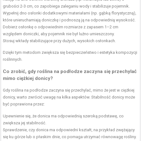
grubości 2-3 cm, co zapobiega zaleganiu wody i stabilizuje pojemnik.
Wypełnij dno osłonki dodatkowymi materiałami (np. gąbką florystyczną),
które unieruchamiają doniczkę i podnoszą ją na odpowiednią wysokość.
Dobierz osłonkę o odpowiednim rozmiarze z zapasem 1–2 cm
względem doniczki, aby pojemnik nie był luźno umieszczony.
Stosuj wkłady stabilizujące przy dużych, wysokich osłonkach.
Dzięki tym metodom zwiększa się bezpieczeństwo i estetyka kompozycji
roślinnych.
Co zrobić, gdy roślina na podłodze zaczyna się przechylać
mimo ciężkiej donicy?
Gdy roślina na podłodze zaczyna się przechylać, mimo że jest w ciężkiej
donicy, warto zwrócić uwagę na kilka aspektów. Stabilność donicy może
być poprawiona przez:
Upewnienie się, że donica ma odpowiednią szeroką podstawę, co
zwiększa jej stabilność.
Sprawdzenie, czy donica ma odpowiedni kształt, na przykład zwężający
się ku górze lub o płaskim dnie, co pomaga utrzymać równowagę rośliny.