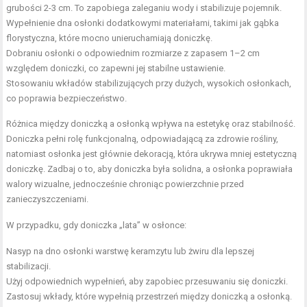
grubości 2-3 cm. To zapobiega zaleganiu wody i stabilizuje pojemnik.
Wypełnienie dna osłonki dodatkowymi materiałami, takimi jak gąbka
florystyczna, które mocno unieruchamiają doniczkę.
Dobraniu osłonki o odpowiednim rozmiarze z zapasem 1–2 cm
względem doniczki, co zapewni jej stabilne ustawienie.
Stosowaniu wkładów stabilizujących przy dużych, wysokich osłonkach,
co poprawia bezpieczeństwo.
Różnica między doniczką a osłonką wpływa na estetykę oraz stabilność.
Doniczka pełni rolę funkcjonalną, odpowiadającą za zdrowie rośliny,
natomiast osłonka jest głównie dekoracją, która ukrywa mniej estetyczną
doniczkę. Zadbaj o to, aby doniczka była solidna, a osłonka poprawiała
walory wizualne, jednocześnie chroniąc powierzchnie przed
zanieczyszczeniami.
W przypadku, gdy doniczka „lata” w osłonce:
Nasyp na dno osłonki warstwę keramzytu lub żwiru dla lepszej
stabilizacji.
Użyj odpowiednich wypełnień, aby zapobiec przesuwaniu się doniczki.
Zastosuj wkłady, które wypełnią przestrzeń między doniczką a osłonką.