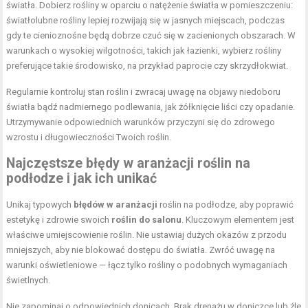
światła. Dobierz rośliny w oparciu o natężenie światła w pomieszczeniu:
światłolubne rośliny lepiej rozwijają się w jasnych miejscach, podczas
gdy te cienioznośne będą dobrze czuć się w zacienionych obszarach. W
warunkach o wysokiej wilgotności, takich jak łazienki, wybierz rośliny
preferujące takie środowisko, na przykład paprocie czy skrzydłokwiat.
Regularnie kontroluj stan roślin i zwracaj uwagę na objawy niedoboru
światła bądź nadmiernego podlewania, jak żółknięcie liści czy opadanie.
Utrzymywanie odpowiednich warunków przyczyni się do zdrowego
wzrostu i długowieczności Twoich roślin.
Najczęstsze błędy w aranżacji roślin na
podłodze i jak ich unikać
Unikaj typowych
błędów w aranżacji
roślin na podłodze, aby poprawić
estetykę i zdrowie swoich
roślin do salonu
. Kluczowym elementem jest
właściwe umiejscowienie roślin. Nie ustawiaj dużych okazów z przodu
mniejszych, aby nie blokować dostępu do światła. Zwróć uwagę na
warunki oświetleniowe — łącz tylko rośliny o podobnych wymaganiach
świetlnych.
Nie zapominaj o odpowiednich donicach. Brak drenażu w doniczce lub źle