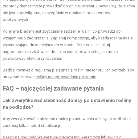
zrobiony drenaż może prowadzić do gnicia korzeni. Upewnij się, że ziemia
nie jest zbyt wilgotna, szczególnie w donicach bez otworów
odpływowych.
Kolejnym błędem jest zbyt ciasne sadzenie roślin, co prowadzi do
wzajemnego zagłuszania. Zaplanuj kompozycję, aby każda roślina miała
wystarczająco dużo miejsca do wzrostu. Ostatecznie, unikaj
nagromadzenia zbyt wielu donic na jednej powierzchni, co może
powodować efekt przytłoczenia.
Zadbaj również o regularną pielęgnację roślin. Nie ignoruj ich potrzeb, aby
utrzymać zdrowie
rośliny na odpowiednim poziomie
.
FAQ – najczęściej zadawane pytania
Jak zweryfikować stabilność donicy po ustawieniu rośliny
na podłodze?
Aby zweryfikować stabilność donicy po ustawieniu rośliny na podłodze,
zastosuj kilka metod stabilizacji:
Nasyp na dno osłonki warstwę drenażu (np. keramzytu lub żwiru) o