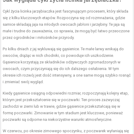
Cykl życia licinka jarzębiaczka jest fascynującym procesem, który składa
się z kilku kluczowych etapów. Rozpoczyna się od rozmnażania, gdzie
samice składają jaja na młodych owocach jabłoni i jarzębiny. Te jaja są
małe i trudne do zauważenia, co sprawia, że mogą być łatwo przeoczone
przez ogrodników i miłośników przyrody.
Po kilku dniach z jaj wykluwają się gąsienice. Te małe larwy wnikają do
owoców, drążąc w nich chodniki, co powoduje ich uszkodzenie.
Gąsienice korzystają ze składników odżywczych zgromadzonych w
owocach, czym przyczyniają się do ich dalszego osłabienia. W tym
okresie ich rozwój jest dość intensywny, a one same mogą szybko rosnąć
i zmieniać swój wygląd.
Kiedy gąsienice osiągną odpowiedni rozmiar, rozpoczynają kolejny etap,
którym jest przekształcenie się w poczwarki. Ten proces zazwyczaj
zachodzi w ziemi lub w trawie, gdzie gąsienice przekształcają się w
formę poczwarki. Zimowanie w tym stadium jest kluczowe, ponieważ
poczwarki są odporne na niekorzystne warunki atmosferyczne.
W czerwcu, po okresie zimowego spoczynku, z poczwarek wyłaniają się