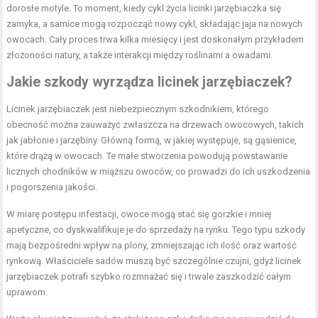
dorosłe motyle. To moment, kiedy cykl życia licinki jarzębiaczka się
zamyka, a samice mogą rozpocząć nowy cykl, składając jaja na nowych
owocach. Cały proces trwa kilka miesięcy i jest doskonałym przykładem
złożoności natury, a także interakcji między roślinami a owadami.
Jakie szkody wyrządza licinek jarzębiaczek?
Licinek jarzębiaczek jest niebezpiecznym szkodnikiem, którego
obecność można zauważyć zwłaszcza na drzewach owocowych, takich
jak jabłonie i jarzębiny. Główną formą, w jakiej występuje, są gąsienice,
które drążą w owocach. Te małe stworzenia powodują powstawanie
licznych chodników w miąższu owoców, co prowadzi do ich uszkodzenia
i pogorszenia jakości.
W miarę postępu infestacji, owoce mogą stać się gorzkie i mniej
apetyczne, co dyskwalifikuje je do sprzedaży na rynku. Tego typu szkody
mają bezpośredni wpływ na plony, zmniejszając ich ilość oraz wartość
rynkową. Właściciele sadów muszą być szczególnie czujni, gdyż licinek
jarzębiaczek potrafi szybko rozmnażać się i trwale zaszkodzić całym
uprawom.