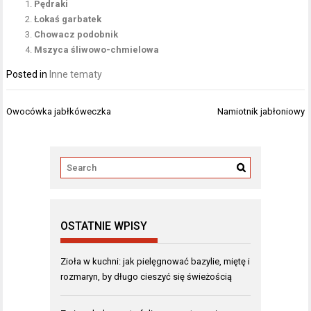
Pędraki
Łokaś garbatek
Chowacz podobnik
Mszyca śliwowo-chmielowa
Posted in
Inne tematy
Nawigacja
Owocówka jabłkóweczka
Namiotnik jabłoniowy
wpisu
OSTATNIE WPISY
Zioła w kuchni: jak pielęgnować bazylie, miętę i
rozmaryn, by długo cieszyć się świeżością