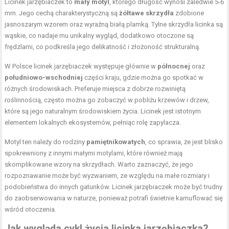
Licinek jarzębiaczek to
mały motyl
, którego długość wynosi zaledwie 5-6
mm. Jego cechą charakterystyczną są
żółtawe skrzydła
zdobione
jasnoszarym wzorem oraz wyraźną białą plamką. Tylne skrzydła licinka są
wąskie, co nadaje mu unikalny wygląd, dodatkowo otoczone są
frędzlami, co podkreśla jego delikatność i złożoność strukturalną.
W Polsce licinek jarzębiaczek występuje głównie w
północnej
oraz
południowo-wschodniej
części kraju, gdzie można go spotkać w
różnych środowiskach. Preferuje miejsca z dobrze rozwiniętą
roślinnością, często można go zobaczyć w pobliżu krzewów i drzew,
które są jego naturalnym środowiskiem życia. Licinek jest istotnym
elementem lokalnych ekosystemów, pełniąc rolę zapylacza.
Motyl ten należy do rodziny
pamiętnikowatych
, co sprawia, że jest blisko
spokrewniony z innymi małymi motylami, które również mają
skomplikowane wzory na skrzydłach. Warto zaznaczyć, że jego
rozpoznawanie może być wyzwaniem, ze względu na małe rozmiary i
podobieństwa do innych gatunków. Licinek jarzębiaczek może być trudny
do zaobserwowania w naturze, ponieważ potrafi świetnie kamuflować się
wśród otoczenia.
Jak wygląda cykl życia licinka jarzębiaczka?