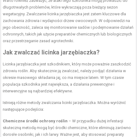
Warto również zauważyć, że ataki tego szkodnika mogą prowadzić do
długotrwałych problemów, które wykraczają poza bieżący sezon
wegetacyjny. Zwalczanie licinka jarzębiaczka jest zatem kluczowe dla
zachowania zdrowia i wydajności drzew owocowych. W odpowiedzi na
jego obecność, zaleca się monitorowanie sadów i podejmowanie działań
ochronnych, takich jak użycie preparatów chemicznych lub biologicznych
oraz przestrzeganie zasad agrotechniki.
Jak zwalczać licinka jarzębiaczka?
Licinka jarzębiaczka jest szkodnikiem, który może poważnie zaszkodzić
zdrowiu roślin. Aby skutecznie ją zwalczać, należy podjąć działania w
okresie masowego składania jaj, co ma miejsce latem. W tym czasie
populacja szkodnika jest największa, a działania prewencyjne i
interwencyjne są najbardziej efektywne.
Istnieją różne metody zwalczania licinki jarzębiaczka. Można wyróżnić
następujące podejścia:
Chemiczne środki ochrony roślin
– W przypadku dużej infestacji
skuteczną metodą mogą być środki chemiczne, które eliminują zarówno
dorosłe osobniki, jak i ich larwy. Ważne jest, aby stosować preparaty