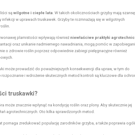
liści są
wilgotne i ciepłe lata
. W takich okolicznościach grzyby mają szansę
y infekcji w uprawach truskawek. Grzyby te rozmnażają się w wilgotnych
oślin.
rwonawej plamistości wpływają również
niewłaściwe praktyki agrotechni
 plantacji oraz unikanie nadmiernego nawadniania, mogą pomóc w zapobiegan
nie o zdrowie roślin poprzez odpowiednie zabiegi pielęgnacyjne również
ybowych.
awki może prowadzić do poważniejszych konsekwencji dla upraw, w tym do
ne rozpoznanie i wdrożenie skutecznych metod kontroli są kluczowe dla ochro
ści truskawki?
ra może znacznie wpłynąć na kondycję roślin oraz plony. Aby skutecznie jej
ań agrotechnicznych. Oto kilka sprawdzonych metod.
lat pomaga zredukować populację zarodników grzyba, a także poprawia ogól