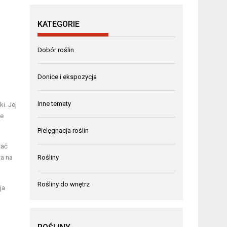
KATEGORIE
Dobór roślin
Donice i ekspozycja
Inne tematy
i. Jej
te
Pielęgnacja roślin
wać
wa na
Rośliny
Rośliny do wnętrz
ja