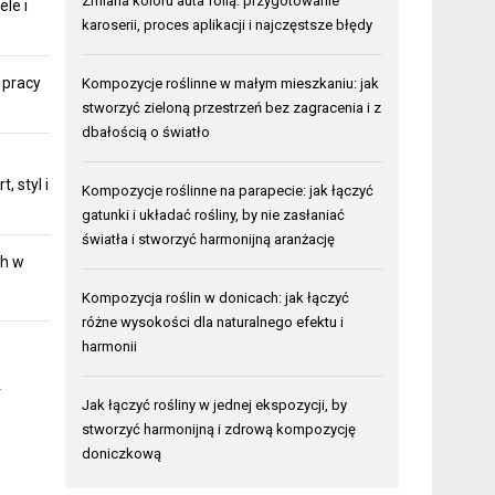
Zmiana koloru auta folią: przygotowanie
ele i
karoserii, proces aplikacji i najczęstsze błędy
 pracy
Kompozycje roślinne w małym mieszkaniu: jak
stworzyć zieloną przestrzeń bez zagracenia i z
dbałością o światło
 styl i
Kompozycje roślinne na parapecie: jak łączyć
gatunki i układać rośliny, by nie zasłaniać
światła i stworzyć harmonijną aranżację
ch w
Kompozycja roślin w donicach: jak łączyć
różne wysokości dla naturalnego efektu i
harmonii
.
Jak łączyć rośliny w jednej ekspozycji, by
stworzyć harmonijną i zdrową kompozycję
doniczkową