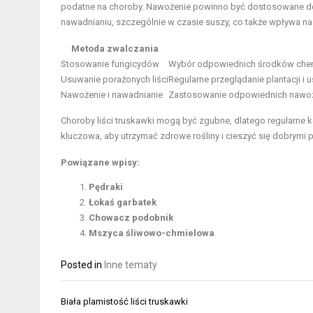
podatne na choroby. Nawożenie powinno być dostosowane do f
nawadnianiu, szczególnie w czasie suszy, co także wpływa na
Metoda zwalczania
Stosowanie fungicydów
Wybór odpowiednich środków chemi
Usuwanie porażonych liści
Regularne przeglądanie plantacji i 
Nawożenie i nawadnianie
Zastosowanie odpowiednich nawozó
Choroby liści truskawki mogą być zgubne, dlatego regularne 
kluczowa, aby utrzymać zdrowe rośliny i cieszyć się dobrymi 
Powiązane wpisy:
Pędraki
Łokaś garbatek
Chowacz podobnik
Mszyca śliwowo-chmielowa
Posted in
Inne tematy
Nawigacja
Biała plamistość liści truskawki