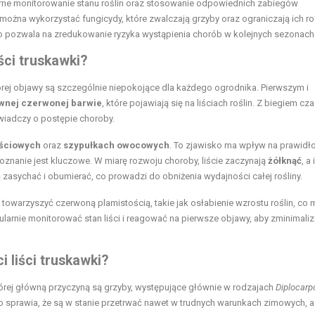
larne monitorowanie stanu roślin oraz stosowanie odpowiednich zabiegów
 można wykorzystać fungicydy, które zwalczają grzyby oraz ograniczają ich r
co pozwala na zredukowanie ryzyka wystąpienia chorób w kolejnych sezonach
ści truskawki?
órej objawy są szczególnie niepokojące dla każdego ogrodnika. Pierwszym i
ywnej czerwonej barwie
, które pojawiają się na liściach roślin. Z biegiem cza
świadczy o postępie choroby.
iściowych
oraz
szypułkach owocowych
. To zjawisko ma wpływ na prawidł
oznanie jest kluczowe. W miarę rozwoju choroby, liście zaczynają
żółknąć
, a 
asychać i obumierać, co prowadzi do obniżenia wydajności całej rośliny.
towarzyszyć czerwoną plamistością, takie jak osłabienie wzrostu roślin, co
ularnie monitorować stan liści i reagować na pierwsze objawy, aby zminimal
 liści truskawki?
której główną przyczyną są grzyby, występujące głównie w rodzajach
Diplocarp
 sprawia, że są w stanie przetrwać nawet w trudnych warunkach zimowych, a