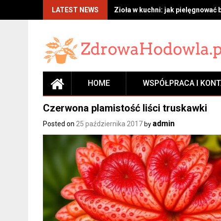
Skip
LATEST NEWS
Zioła w kuchni: jak pielęgnować 
to
content
HOME
WSPÓŁPRACA I KON
Czerwona plamistość liści truskawki
admin
Posted on
25 października 2017
by