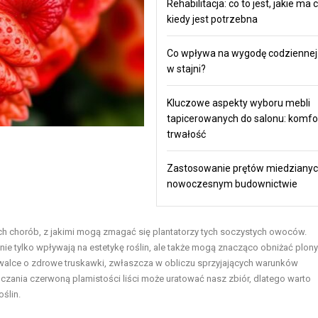
Rehabilitacja: co to jest, jakie ma c
kiedy jest potrzebna
Co wpływa na wygodę codziennej
w stajni?
Kluczowe aspekty wyboru mebli
tapicerowanych do salonu: komfort,
trwałość
Zastosowanie prętów miedziany
nowoczesnym budownictwie
ych chorób, z jakimi mogą zmagać się plantatorzy tych soczystych owoców.
nie tylko wpływają na estetykę roślin, ale także mogą znacząco obniżać plony
 walce o zdrowe truskawki, zwłaszcza w obliczu sprzyjających warunków
zania czerwoną plamistości liści może uratować nasz zbiór, dlatego warto
ślin.