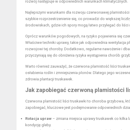
rozwój następuje w odpowiednich warunkach klimatycznych.
Najlepszymi warunkami dla rozwoju czerwonawej plamistości 
szybkie rozprzestrzenienie się, co prowadzi do większej liczb
środowiskach, gdzie ich spory mogą łatwo przylegać do liści r
Oprócz warunków pogodowych, na ryzyko pojawienia się cze
Właściwe techniki uprawy, takie jak odpowiednia wentylacja
rozwojowi tej choroby. Dodatkowo, regularne nawożenie i dba
przyczyniają się do obniżenia ryzyka wystąpienia chorób grz
Warto również zauważyć, że czerwona plamistość liści trusk
osłabienia roślin i zmniejszenia plonów. Dlatego jego wczes
zdrowia plantacji truskawek.
Jak zapobiegać czerwoną plamistości li
Czerwona plamistość liści truskawki to choroba grzybowa, któ
zapobiegać, kluczowe jest podejmowanie odpowiednich dział
Rotacja upraw
– zmiana miejsca uprawy truskawek co kilka 
kondycję gleby.