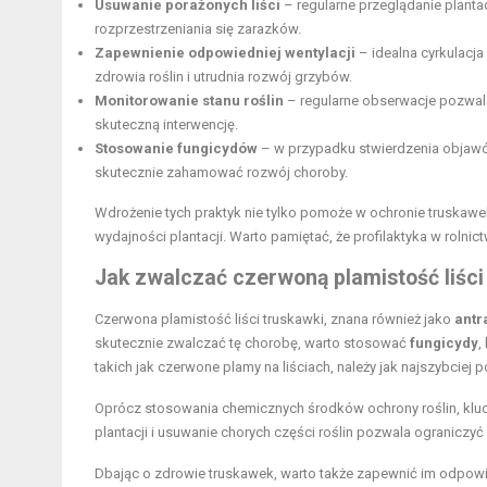
Usuwanie porażonych liści
– regularne przeglądanie planta
rozprzestrzeniania się zarazków.
Zapewnienie odpowiedniej wentylacji
– idealna cyrkulacja
zdrowia roślin i utrudnia rozwój grzybów.
Monitorowanie stanu roślin
– regularne obserwacje pozwal
skuteczną interwencję.
Stosowanie fungicydów
– w przypadku stwierdzenia objawó
skutecznie zahamować rozwój choroby.
Wdrożenie tych praktyk nie tylko pomoże w ochronie truskawe
wydajności plantacji. Warto pamiętać, że profilaktyka w rolnic
Jak zwalczać czerwoną plamistość liści
Czerwona plamistość liści truskawki, znana również jako
antr
skutecznie zwalczać tę chorobę, warto stosować
fungicydy
,
takich jak czerwone plamy na liściach, należy jak najszybciej
Oprócz stosowania chemicznych środków ochrony roślin, kl
plantacji i usuwanie chorych części roślin pozwala ograniczy
Dbając o zdrowie truskawek, warto także zapewnić im odpow