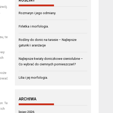
ROŚLINY
ozwój.
.
Rozmaryn i jego odmiany.
Firletka i morfologia.
su, te
Rośliny do donic na tarasie – Najlepsze
gatunki i aranżacje
owy
ich
Najlepsze kwiaty doniczkowe cieniolubne –
Co wybrać do ciemnych pomieszczeń?
 może
Lilia i jej morfologia.
izować
ARCHIWA
on
. Te
 ich
lipiec 2026