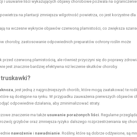
cji i usuwanie liści wykazujących objawy chorobowe pozwala na ograniczenie
 powietrza na plantacji zmniejsza wilgotność powietrza, co jest korzystne dla
ają na wczesne wykrycie objawów czerwoną plamistości, co zwiększa szans
w choroby, zastosowanie odpowiednich preparatów ochrony roślin może
k przed czerwoną plamistością, ale również przyczyni się do poprawy zdrowia
twie jest znacznie bardziej efektywna niż leczenie skutków choroby.
 truskawki?
aknoza
, jest jedną z najgroźniejszych chorób, które mogą zaatakować te rośl
 które są dostępne na rynku. W przypadku zauważenia pierwszych objawów c
 podjąć odpowiednie działania, aby zminimalizować straty.
uczowe znaczenie ma także
usuwanie porażonych liści
. Regularne przegląd
ć rozwój grzybów oraz zmniejsza ryzyko dalszego rozprzestrzeniania się chor
iednie
nawożenie
i
nawadnianie
. Rośliny, które są dobrze odżywione, są mn