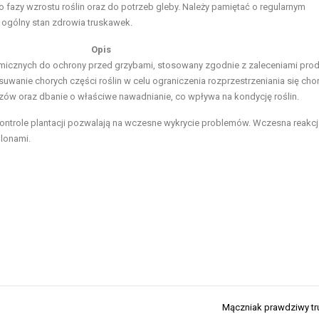
azy wzrostu roślin oraz do potrzeb gleby. Należy pamiętać o regularnym
 ogólny stan zdrowia truskawek.
Opis
cznych do ochrony przed grzybami, stosowany zgodnie z zaleceniami prod
usuwanie chorych części roślin w celu ograniczenia rozprzestrzeniania się cho
w oraz dbanie o właściwe nawadnianie, co wpływa na kondycję roślin.
kontrole plantacji pozwalają na wczesne wykrycie problemów. Wczesna reakcja
plonami.
Mączniak prawdziwy tr