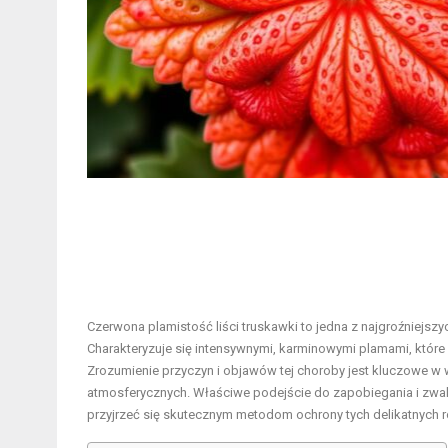
Czerwona plamistość liści truskawki to jedna z najgroźniejsz
Charakteryzuje się intensywnymi, karminowymi plamami, które 
Zrozumienie przyczyn i objawów tej choroby jest kluczowe w
atmosferycznych. Właściwe podejście do zapobiegania i zwalc
przyjrzeć się skutecznym metodom ochrony tych delikatnych ro