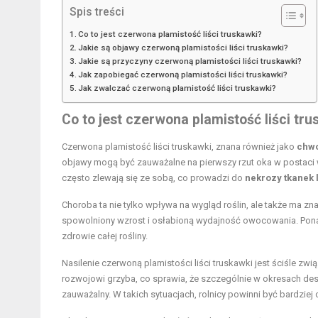
Spis treści
Co to jest czerwona plamistość liści truskawki?
Jakie są objawy czerwoną plamistości liści truskawki?
Jakie są przyczyny czerwoną plamistości liści truskawki?
Jak zapobiegać czerwoną plamistości liści truskawki?
Jak zwalczać czerwoną plamistość liści truskawki?
Co to jest czerwona plamistość liści tru
Czerwona plamistość liści truskawki, znana również jako
chwo
objawy mogą być zauważalne na pierwszy rzut oka w postaci 
często zlewają się ze sobą, co prowadzi do
nekrozy tkanek l
Choroba ta nie tylko wpływa na wygląd roślin, ale także ma z
spowolniony wzrost i osłabioną wydajność owocowania. Ponad
zdrowie całej rośliny.
Nasilenie czerwoną plamistości liści truskawki jest ściśle zwi
rozwojowi grzyba, co sprawia, że szczególnie w okresach desz
zauważalny. W takich sytuacjach, rolnicy powinni być bardziej