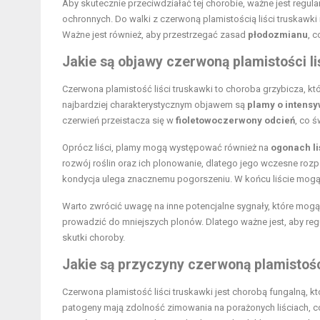
Aby skutecznie przeciwdziałać tej chorobie, ważne jest regu
ochronnych. Do walki z czerwoną plamistością liści truskawki
Ważne jest również, aby przestrzegać zasad
płodozmianu
, 
Jakie są objawy czerwoną plamistości li
Czerwona plamistość liści truskawki to choroba grzybicza, kt
najbardziej charakterystycznym objawem są
plamy o intens
czerwień przeistacza się w
fioletowoczerwony odcień
, co 
Oprócz liści, plamy mogą występować również na
ogonach l
rozwój roślin oraz ich plonowanie, dlatego jego wczesne rozp
kondycja ulega znacznemu pogorszeniu. W końcu liście mogą z
Warto zwrócić uwagę na inne potencjalne sygnały, które mogą 
prowadzić do mniejszych plonów. Dlatego ważne jest, aby reg
skutki choroby.
Jakie są przyczyny czerwoną plamistości
Czerwona plamistość liści truskawki jest chorobą fungalną, 
patogeny mają zdolność zimowania na porażonych liściach, co