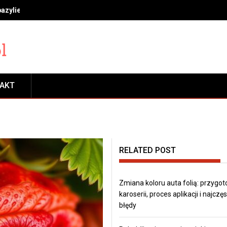
bazylie, miętę i rozmaryn, by długo cieszyć się świeżością
TAKT
RELATED POST
Zmiana koloru auta folią: przygo
karoserii, proces aplikacji i najczę
błędy