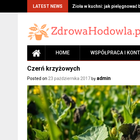
Skip
LATEST NEWS
Zioła w kuchni: jak pielęgnować 
to
content
HOME
WSPÓŁPRACA I KON
Czerń krzyżowych
admin
Posted on
23 października 2017
by