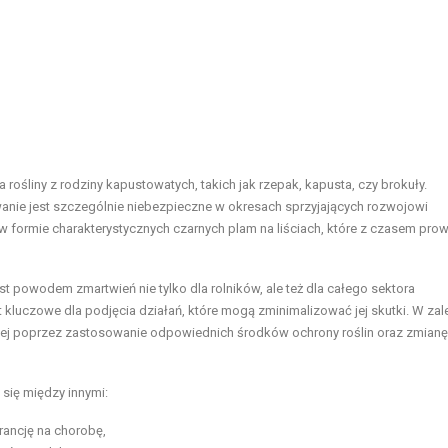
ośliny z rodziny kapustowatych, takich jak rzepak, kapusta, czy brokuły.
anie jest szczególnie niebezpieczne w okresach sprzyjających rozwojowi
ormie charakterystycznych czarnych plam na liściach, które z czasem pro
 powodem zmartwień nie tylko dla rolników, ale też dla całego sektora
 kluczowe dla podjęcia działań, które mogą zminimalizować jej skutki. W zal
jej poprzez zastosowanie odpowiednich środków ochrony roślin oraz zmianę
się między innymi:
rancję na chorobę,