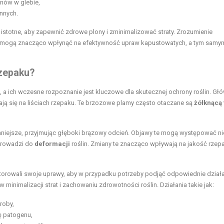
nów w glebie,
nnych.
istotne, aby zapewnić zdrowe plony i zminimalizować straty. Zrozumienie
 mogą znacząco wpłynąć na efektywność upraw kapustowatych, a tym samy
rzepaku?
 a ich wczesne rozpoznanie jest kluczowe dla skutecznej ochrony roślin. G
ają się na liściach rzepaku. Te brzozowe plamy często otaczane są
żółknącą 
emniejsze, przyjmując głęboki brązowy odcień. Objawy te mogą występować nie
 prowadzi do
deformacji
roślin. Zmiany te znacząco wpływają na jakość rzep
itorowali swoje uprawy, aby w przypadku potrzeby podjąć odpowiednie dział
nimalizacji strat i zachowaniu zdrowotności roślin. Działania takie jak:
roby,
ę patogenu,