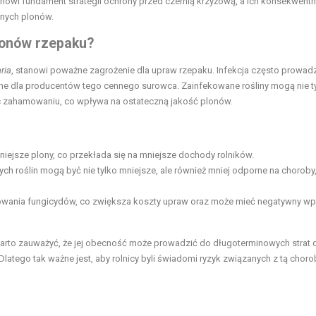
nowi fundament strategii ochrony przed czernią krzyżową, a ich konsekwent
anych plonów.
plonów rzepaku?
ria
, stanowi poważne zagrożenie dla upraw rzepaku. Infekcja często prowad
tne dla producentów tego cennego surowca. Zainfekowane rośliny mogą nie t
ec zahamowaniu, co wpływa na ostateczną jakość plonów.
iejsze plony, co przekłada się na mniejsze dochody rolników.
h roślin mogą być nie tylko mniejsze, ale również mniej odporne na choroby
wania fungicydów, co zwiększa koszty upraw oraz może mieć negatywny wp
warto zauważyć, że jej obecność może prowadzić do długoterminowych strat 
latego tak ważne jest, aby rolnicy byli świadomi ryzyk związanych z tą choro