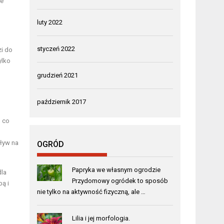
ne
luty 2022
styczeń 2022
zi do
ylko
grudzień 2021
październik 2017
, co
ływ na
OGRÓD
Papryka we własnym ogrodzie
dla
Przydomowy ogródek to sposób
bą i
nie tylko na aktywność fizyczną, ale …
Lilia i jej morfologia.