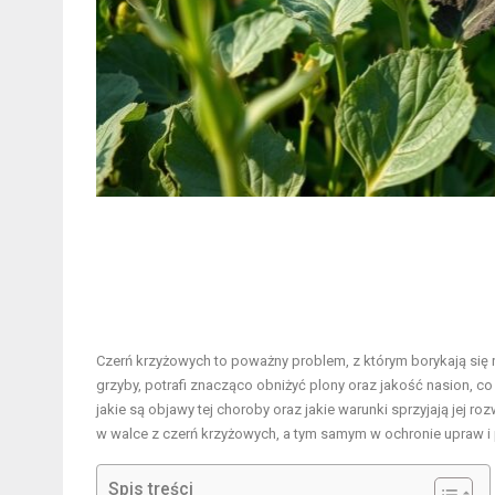
Czerń krzyżowych to poważny problem, z którym borykają się r
grzyby, potrafi znacząco obniżyć plony oraz jakość nasion, 
jakie są objawy tej choroby oraz jakie warunki sprzyjają je
w walce z czerń krzyżowych, a tym samym w ochronie upraw i 
Spis treści