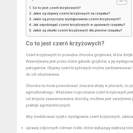
Co to jest czerń krzyżowych?
Jakie są objawy czerni krzyżowych na rzepaku?
Jakie są przyczyny występowania czerni krzyżowych?
Jak zapobiegać czerni krzyżowych w uprawach rzepaku?
Jakie są skutki czerni krzyżowych dla plonów rzepaku?
Co to jest czerń krzyżowych?
Czerń krzyżowych to poważna choroba grzybowa, która dotyka r
Wywoływana jest przez różne gatunki grzybów, a jej występow
patogenów. Objawy czerń krzyżowych można zaobserwować w f
do ich obumierania.
Choroba ta może powodować znaczne straty w plonach, co jest
agriculturalnego. Właściwe rozpoznanie czerń krzyżowych jest
od stopnia zaawansowania choroby, możliwe jest zaradzenie 
praktyk agrotechnicznych.
Aby zredukować ryzyko wystąpienia czerń krzyżowych, zaleca 
uprawę odpornych odmian roślin, które wykazują większą tole