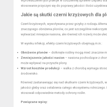
Wprowadzenie tych praktyk w codziennej uprawie rzepaku sta
stosowanie przyczyni się do poprawy jakości i ilości uzyskiw
Jakie są skutki czerni krzyżowych dla 
Czerń krzyżowych, wywoływana przez grzyby z rodzaju
Alterna
znaczącego obniżenia plonów, co jest szczególnie niekorzys
wytwarzać mniejsze nasiona, ale również ich rozwój może ul
W wyniku infekcji, efekty czerni krzyżowych obejmują m.in.:
Obniżenie plonów
– dotknięte rośliny mogą mieć znacznie mn
Zmniejszenie jakości nasion
– nasiona pochodzące z choryc
może wpływać na przyszłe plony.
Wzrost kosztów produkcji
– walka z chorobą wymaga stoso
środowisko.
Również zastanawiając się nad skutkami czerni krzyżowych, 
jakości gleby oraz osłabienia całego ekosystemu rolniczego. D
stosowali odpowiednie metody ochrony roślin.
Powiązane wpisy: