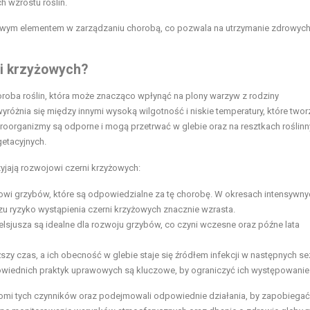
 wzrostu roślin.
wym elementem w zarządzaniu chorobą, co pozwala na utrzymanie zdrowych
ni krzyżowych?
oroba roślin, która może znacząco wpłynąć na plony warzyw z rodziny
óżnia się między innymi wysoką wilgotność i niskie temperatury, które twor
roorganizmy są odporne i mogą przetrwać w glebie oraz na resztkach roślinn
etacyjnych.
yjają rozwojowi czerni krzyżowych:
wi grzybów, które są odpowiedzialne za tę chorobę. W okresach intensywny
 ryzyko wystąpienia czerni krzyżowych znacznie wzrasta.
lsjusza są idealne dla rozwoju grzybów, co czyni wczesne oraz późne lata
zy czas, a ich obecność w glebie staje się źródłem infekcji w następnych s
owiednich praktyk uprawowych są kluczowe, by ograniczyć ich występowanie
iadomi tych czynników oraz podejmowali odpowiednie działania, by zapobiegać