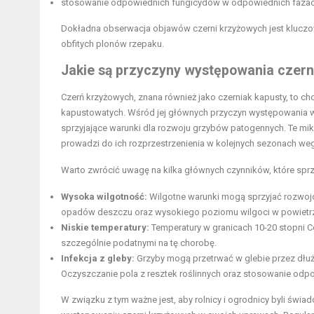
stosowanie odpowiednich fungicydów w odpowiednich fazach
Dokładna obserwacja objawów czerni krzyżowych jest kluczo
obfitych plonów rzepaku.
Jakie są przyczyny występowania czer
Czerń krzyżowych, znana również jako czerniak kapusty, to ch
kapustowatych. Wśród jej głównych przyczyn występowania wyr
sprzyjające warunki dla rozwoju grzybów patogennych. Te mik
prowadzi do ich rozprzestrzenienia w kolejnych sezonach weg
Warto zwrócić uwagę na kilka głównych czynników, które sprz
Wysoka wilgotność:
Wilgotne warunki mogą sprzyjać rozwojo
opadów deszczu oraz wysokiego poziomu wilgoci w powietrzu
Niskie temperatury:
Temperatury w granicach 10-20 stopni Ce
szczególnie podatnymi na tę chorobę.
Infekcja z gleby:
Grzyby mogą przetrwać w glebie przez dłużs
Oczyszczanie pola z resztek roślinnych oraz stosowanie odp
W związku z tym ważne jest, aby rolnicy i ogrodnicy byli św