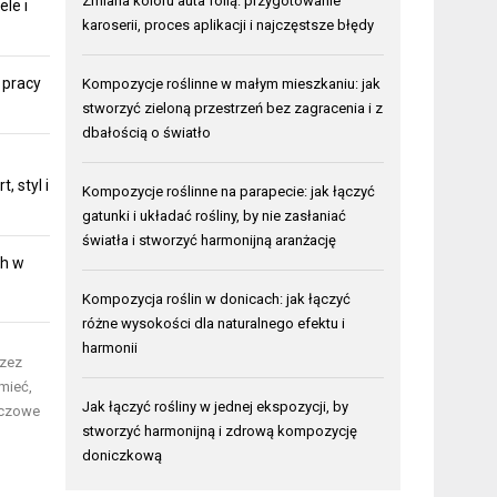
Zmiana koloru auta folią: przygotowanie
ele i
karoserii, proces aplikacji i najczęstsze błędy
 pracy
Kompozycje roślinne w małym mieszkaniu: jak
stworzyć zieloną przestrzeń bez zagracenia i z
dbałością o światło
 styl i
Kompozycje roślinne na parapecie: jak łączyć
gatunki i układać rośliny, by nie zasłaniać
światła i stworzyć harmonijną aranżację
ch w
Kompozycja roślin w donicach: jak łączyć
różne wysokości dla naturalnego efektu i
harmonii
rzez
mieć,
Jak łączyć rośliny w jednej ekspozycji, by
uczowe
stworzyć harmonijną i zdrową kompozycję
doniczkową