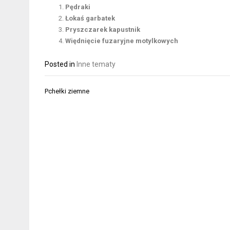
Pędraki
Łokaś garbatek
Pryszczarek kapustnik
Więdnięcie fuzaryjne motylkowych
Posted in
Inne tematy
Nawigacja
Pchełki ziemne
wpisu