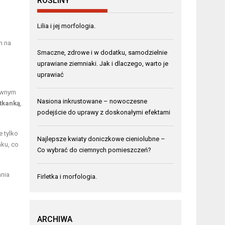
ROŚLINY
Lilia i jej morfologia.
m na
Smaczne, zdrowe i w dodatku, samodzielnie
uprawiane ziemniaki. Jak i dlaczego, warto je
uprawiać
łównym
Nasiona inkrustowane – nowoczesne
tkanką
,
podejście do uprawy z doskonałymi efektami
 tylko
Najlepsze kwiaty doniczkowe cieniolubne –
aku, co
Co wybrać do ciemnych pomieszczeń?
ania
Firletka i morfologia.
ARCHIWA