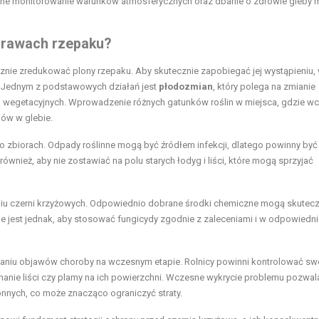
rne monitorowanie warunków atmosferycznych oraz dbanie o zdrowie gleby
prawach rzepaku?
znie zredukować plony rzepaku. Aby skutecznie zapobiegać jej wystąpieniu,
 Jednym z podstawowych działań jest
płodozmian
, który polega na zmianie
h wegetacyjnych. Wprowadzenie różnych gatunków roślin w miejsca, gdzie wc
ów w glebie.
o zbiorach. Odpady roślinne mogą być źródłem infekcji, dlatego powinny być
nież, aby nie zostawiać na polu starych łodyg i liści, które mogą sprzyjać
u czerni krzyżowych. Odpowiednio dobrane środki chemiczne mogą skutecz
e jest jednak, aby stosować fungicydy zgodnie z zaleceniami i w odpowiedn
aniu objawów choroby na wczesnym etapie. Rolnicy powinni kontrolować sw
hanie liści czy plamy na ich powierzchni. Wczesne wykrycie problemu pozwal
nnych, co może znacząco ograniczyć straty.