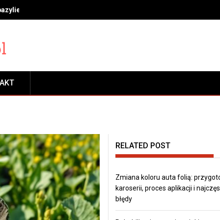
bazylie, miętę i rozmaryn, by długo cieszyć się świeżością
TAKT
RELATED POST
Zmiana koloru auta folią: przygo
karoserii, proces aplikacji i najczę
błędy