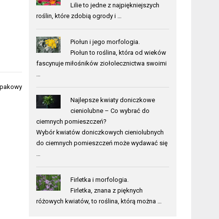
Lilie to jedne z najpiękniejszych
roślin, które zdobią ogrody i …
Piołun i jego morfologia.
Piołun to roślina, która od wieków
fascynuje miłośników ziołolecznictwa swoimi
…
epakowy
Najlepsze kwiaty doniczkowe
cieniolubne – Co wybrać do
ciemnych pomieszczeń?
Wybór kwiatów doniczkowych cieniolubnych
do ciemnych pomieszczeń może wydawać się
…
Firletka i morfologia.
Firletka, znana z pięknych
różowych kwiatów, to roślina, którą można …