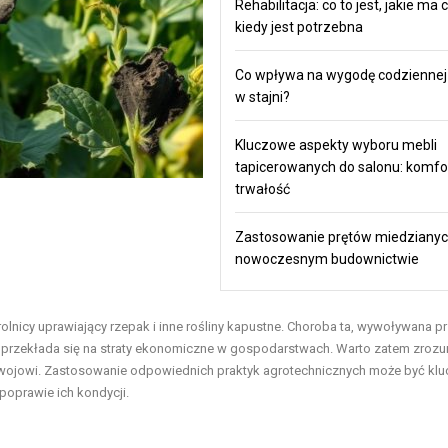
Rehabilitacja: co to jest, jakie ma c
kiedy jest potrzebna
Co wpływa na wygodę codziennej
w stajni?
Kluczowe aspekty wyboru mebli
tapicerowanych do salonu: komfort,
trwałość
Zastosowanie prętów miedziany
nowoczesnym budownictwie
olnicy uprawiający rzepak i inne rośliny kapustne. Choroba ta, wywoływana p
co przekłada się na straty ekonomiczne w gospodarstwach. Warto zatem zrozu
j rozwojowi. Zastosowanie odpowiednich praktyk agrotechnicznych może być kl
poprawie ich kondycji.