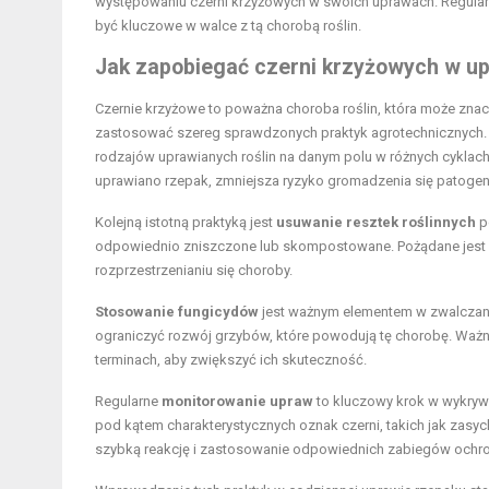
występowaniu czerni krzyżowych w swoich uprawach. Regula
być kluczowe w walce z tą chorobą roślin.
Jak zapobiegać czerni krzyżowych w u
Czernie krzyżowe to poważna choroba roślin, która może znac
zastosować szereg sprawdzonych praktyk agrotechnicznych.
rodzajów uprawianych roślin na danym polu w różnych cyklac
uprawiano rzepak, zmniejsza ryzyko gromadzenia się patogen
Kolejną istotną praktyką jest
usuwanie resztek roślinnych
p
odpowiednio zniszczone lub skompostowane. Pożądane jest rów
rozprzestrzenianiu się choroby.
Stosowanie fungicydów
jest ważnym elementem w zwalczani
ograniczyć rozwój grzybów, które powodują tę chorobę. Ważn
terminach, aby zwiększyć ich skuteczność.
Regularne
monitorowanie upraw
to kluczowy krok w wykryw
pod kątem charakterystycznych oznak czerni, takich jak zasyc
szybką reakcję i zastosowanie odpowiednich zabiegów ochro