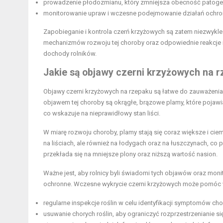
prowadzenie płodozmianu, który zmniejsza obecność patoge
monitorowanie upraw i wczesne podejmowanie działań ochro
Zapobieganie i kontrola czerń krzyżowych są zatem niezwykle 
mechanizmów rozwoju tej choroby oraz odpowiednie reakcje
dochody rolników.
Jakie są objawy czerni krzyżowych na 
Objawy czerni krzyżowych na rzepaku są łatwe do zauważenia,
objawem tej choroby są okrągłe, brązowe plamy, które pojawi
co wskazuje na nieprawidłowy stan liści.
W miarę rozwoju choroby, plamy stają się coraz większe i ci
na liściach, ale również na łodygach oraz na łuszczynach, co
przekłada się na mniejsze plony oraz niższą wartość nasion.
Ważne jest, aby rolnicy byli świadomi tych objawów oraz mon
ochronne. Wczesne wykrycie czerni krzyżowych może pomóc w mi
regularne inspekcje roślin w celu identyfikacji symptomów cho
usuwanie chorych roślin, aby ograniczyć rozprzestrzenianie si