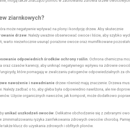
cinanie, mogą także znacząco pomóc w zachowaniu zdrowia drzew owocowych
zew ziarnkowych?
tóra może negatywnie wpływać na plony i kondycję drzew. Aby skutecznie
rowanie drzew
. Należy uważnie obserwować owoce i liście, aby szybko wy
ń, warto niezwłocznie usunąć porażone owoce oraz mumifikowane pozostał
osowanie odpowiednich środków ochrony roślin
. Ochrona chemiczna mo
ta oraz czasów karencji, aby uniknąć negatywnego wpływu na zdrowie owocó
 fungicydy, które pomagają w zwalczaniu patogenów odpowiedzialnych za ch
owe nawożenie i nawadnianie
drzew również mają znaczenie. Drzewa mus
. Należy zadbać o to, aby gleba była odpowiednio nawilżona, ale nie dopro
ogenów. Użycie organicznych nawozów, jak kompost, może dodatkowo popra
aby
unikać uszkodzeń owoców
. Delikatne obchodzenie się z zebranymi ow
e w zminimalizowaniu ryzyka zainfekowania zdrowych owoców chorobą. Pamię
e także klucz do uzyskania zdrowych i obfitych plonów.