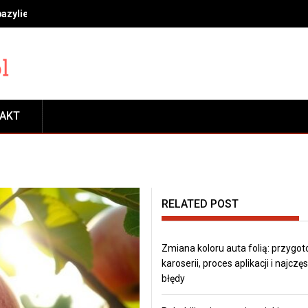
bazylie, miętę i rozmaryn, by długo cieszyć się świeżością
TAKT
RELATED POST
Zmiana koloru auta folią: przygo
karoserii, proces aplikacji i najczę
błędy