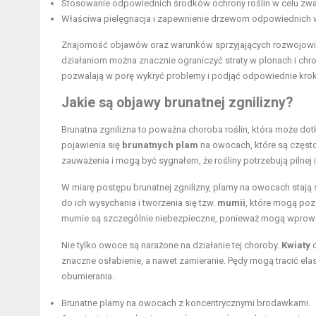
Stosowanie odpowiednich środków ochrony roślin w celu zwa
Właściwa pielęgnacja i zapewnienie drzewom odpowiednich 
Znajomość objawów oraz warunków sprzyjających rozwojowi br
działaniom można znacznie ograniczyć straty w plonach i chr
pozwalają w porę wykryć problemy i podjąć odpowiednie krok
Jakie są objawy brunatnej zgnilizny?
Brunatna zgnilizna to poważna choroba roślin, która może d
pojawienia się
brunatnych plam
na owocach, które są częst
zauważenia i mogą być sygnałem, że rośliny potrzebują pilnej i
W miarę postępu brunatnej zgnilizny, plamy na owocach stają 
do ich wysychania i tworzenia się tzw.
mumii
, które mogą poz
mumie są szczególnie niebezpieczne, ponieważ mogą wpro
Nie tylko owoce są narażone na działanie tej choroby.
Kwiaty
o
znaczne osłabienie, a nawet zamieranie. Pędy mogą tracić el
obumierania.
Brunatne plamy na owocach z koncentrycznymi brodawkami.