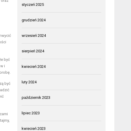
 oraz
styczeń 2025
grudzień 2024
chwycić
wrzesień 2024
ości
sierpień 2024
że być
w i
kwiecień 2024
orobę.
luty 2024
zą być
wadzić
wić
październik 2023
lipiec 2023
ocami
tajmy,
kwiecień 2023