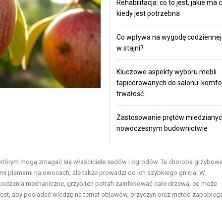
Rehabilitacja: co to jest, jakie ma c
kiedy jest potrzebna
Co wpływa na wygodę codziennej
w stajni?
Kluczowe aspekty wyboru mebli
tapicerowanych do salonu: komfort,
trwałość
Zastosowanie prętów miedziany
nowoczesnym budownictwie
 którym mogą zmagać się właściciele sadów i ogrodów. Ta choroba grzybowa
znymi plamami na owocach, ale także prowadzi do ich szybkiego gnicia. W
kodzenia mechaniczne, grzyb ten potrafi zainfekować całe drzewa, co może
jest, aby posiadać wiedzę na temat objawów, przyczyn oraz metod zapobiega