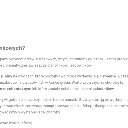
arnkowych?
graża owocom drzew ziarnkowych, w tym jabłoniom i gruszom. Jest to proble
yć dramatyczne, zwłaszcza dla rolników i sadowników.
e plamy
na owocach, które początkowo mogą wydawać się niewielkie. Z cz
uszkodzenia owoców i ich w końcu gnicia. Warto zauważyć, że choroba ta
om mechanicznym
lub które zostały osłabione atakami
szkodników
.
ej wilgotności oraz przy niskich temperaturach. Grzyby, które ją powodują, 
ch warunkach zaczynają rosnąć i prowadzą do infekcji. Dlatego tak istotne s
wać ryzyko wystąpienia tej choroby.
wić źródło infekcji.