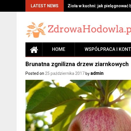
Skip
LATEST NEWS
Zioła w kuchni: jak pielęgnować 
to
content
HOME
WSPÓŁPRACA I KON
Brunatna zgnilizna drzew ziarnkowych
admin
Posted on
25 października 2017
by