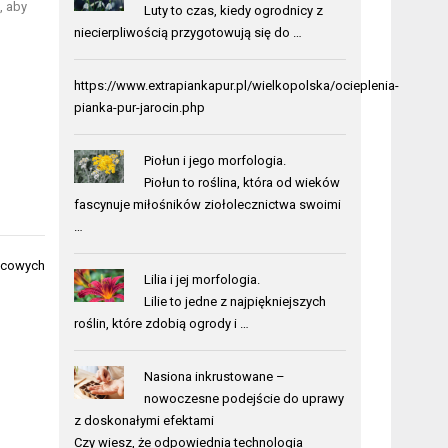
, aby
Luty to czas, kiedy ogrodnicy z
niecierpliwością przygotowują się do …
https://www.extrapiankapur.pl/wielkopolska/ocieplenia-
pianka-pur-jarocin.php
Piołun i jego morfologia.
Piołun to roślina, która od wieków
fascynuje miłośników ziołolecznictwa swoimi
…
ocowych
Lilia i jej morfologia.
Lilie to jedne z najpiękniejszych
roślin, które zdobią ogrody i …
Nasiona inkrustowane –
nowoczesne podejście do uprawy
z doskonałymi efektami
Czy wiesz, że odpowiednia technologia