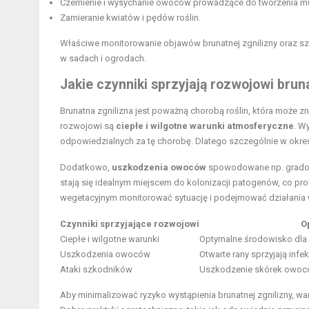
Czernienie i wysychanie owoców prowadzące do tworzenia mu
Zamieranie kwiatów i pędów roślin.
Właściwe monitorowanie objawów brunatnej zgnilizny oraz sz
w sadach i ogrodach.
Jakie czynniki sprzyjają rozwojowi brun
Brunatna zgnilizna jest poważną chorobą roślin, która może 
rozwojowi są
ciepłe i wilgotne warunki atmosferyczne
. W
odpowiedzialnych za tę chorobę. Dlatego szczególnie w okresac
Dodatkowo,
uszkodzenia owoców
spowodowane np. gradobi
stają się idealnym miejscem do kolonizacji patogenów, co pr
wegetacyjnym monitorować sytuację i podejmować działania
Czynniki sprzyjające rozwojowi
O
Ciepłe i wilgotne warunki
Optymalne środowisko dla
Uszkodzenia owoców
Otwarte rany sprzyjają infe
Ataki szkodników
Uszkodzenie skórek owocó
Aby minimalizować ryzyko wystąpienia brunatnej zgnilizny, wa