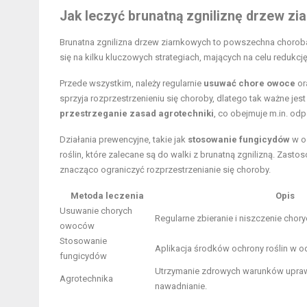
Jak leczyć brunatną zgniliznę drzew z
Brunatna zgnilizna drzew ziarnkowych to powszechna choroba,
się na kilku kluczowych strategiach, mających na celu redukcję 
Przede wszystkim, należy regularnie
usuwać chore owoce
or
sprzyja rozprzestrzenieniu się choroby, dlatego tak ważne jes
przestrzeganie zasad agrotechniki
, co obejmuje m.in. od
Działania prewencyjne, takie jak
stosowanie fungicydów
w od
roślin, które zalecane są do walki z brunatną zgnilizną. Zast
znacząco ograniczyć rozprzestrzenianie się choroby.
Metoda leczenia
Opis
Usuwanie chorych
Regularne zbieranie i niszczenie cho
owoców
Stosowanie
Aplikacja środków ochrony roślin w o
fungicydów
Utrzymanie zdrowych warunków upraw
Agrotechnika
nawadnianie.