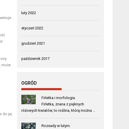
luty 2022
entruje
styczeń 2022
ość
eż
grudzień 2021
rony
październik 2017
ę, może
OGRÓD
Firletka i morfologia.
Firletka, znana z pięknych
różowych kwiatów, to roślina, którą można …
 do jej
Rozsady w lutym.