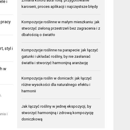
Zmiana koloru auta folią: przygotowanie
ele i
karoserii, proces aplikacji i najczęstsze błędy
 pracy
Kompozycje roślinne w małym mieszkaniu: jak
stworzyć zieloną przestrzeń bez zagracenia i z
dbałością o światło
 styl i
Kompozycje roślinne na parapecie: jak łączyć
gatunki i układać rośliny, by nie zasłaniać
światła i stworzyć harmonijną aranżację
ch w
Kompozycja roślin w donicach: jak łączyć
różne wysokości dla naturalnego efektu i
harmonii
,
Jak łączyć rośliny w jednej ekspozycji, by
stworzyć harmonijną i zdrową kompozycję
nia i
doniczkową