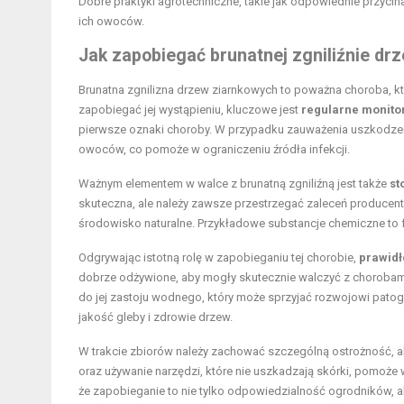
Dobre praktyki agrotechniczne, takie jak odpowiednie przy
ich owoców.
Jak zapobiegać brunatnej zgniliźnie dr
Brunatna zgnilizna drzew ziarnkowych to poważna choroba, k
zapobiegać jej wystąpieniu, kluczowe jest
regularne monito
pierwsze oznaki choroby. W przypadku zauważenia uszkodze
owoców, co pomoże w ograniczeniu źródła infekcji.
Ważnym elementem w walce z brunatną zgniliźną jest także
st
skuteczna, ale należy zawsze przestrzegać zaleceń producen
środowisko naturalne. Przykładowe substancje chemiczne to
Odgrywając istotną rolę w zapobieganiu tej chorobie,
prawidł
dobrze odżywione, aby mogły skutecznie walczyć z chorobami
do jej zastoju wodnego, który może sprzyjać rozwojowi pat
jakość gleby i zdrowie drzew.
W trakcie zbiorów należy zachować szczególną ostrożność, 
oraz używanie narzędzi, które nie uszkadzają skórki, pomoż
że zapobieganie to nie tylko odpowiedzialność ogrodników, al