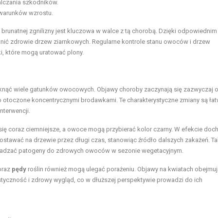
lczania szkodników.
warunków wzrostu.
unatnej zgnilizny jest kluczowa w walce z tą chorobą. Dzięki odpowiednim
onić zdrowie drzew ziarnkowych. Regularne kontrole stanu owoców i drzew
i, które mogą uratować plony.
otknąć wiele gatunków owocowych. Objawy choroby zaczynają się zazwyczaj 
o otoczone koncentrycznymi brodawkami. Te charakterystyczne zmiany są ła
nterwencji.
się coraz ciemniejsze, a owoce mogą przybierać kolor czarny. W efekcie doc
ostawać na drzewie przez długi czas, stanowiąc źródło dalszych zakażeń. Ta
wadzać patogeny do zdrowych owoców w sezonie wegetacyjnym.
raz
pędy
roślin również mogą ulegać porażeniu. Objawy na kwiatach obejmuj
astyczność i zdrowy wygląd, co w dłuższej perspektywie prowadzi do ich