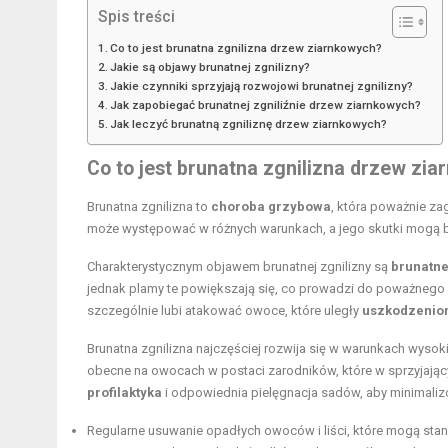
Spis treści
Co to jest brunatna zgnilizna drzew ziarnkowych?
Jakie są objawy brunatnej zgnilizny?
Jakie czynniki sprzyjają rozwojowi brunatnej zgnilizny?
Jak zapobiegać brunatnej zgniliźnie drzew ziarnkowych?
Jak leczyć brunatną zgniliznę drzew ziarnkowych?
Co to jest brunatna zgnilizna drzew zi
Brunatna zgnilizna to
choroba grzybowa
, która poważnie za
może występować w różnych warunkach, a jego skutki mogą b
Charakterystycznym objawem brunatnej zgnilizny są
brunatn
jednak plamy te powiększają się, co prowadzi do poważnego 
szczególnie lubi atakować owoce, które uległy
uszkodzeni
Brunatna zgnilizna najczęściej rozwija się w warunkach wysoki
obecne na owocach w postaci zarodników, które w sprzyjający
profilaktyka
i odpowiednia pielęgnacja sadów, aby minimalizo
Regularne usuwanie opadłych owoców i liści, które mogą stano