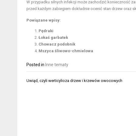
W przypadku silnych infekcji może zachodzić konieczność zas
przed każdym zabiegiem dokładnie ocenić stan drzew oraz sk
Powiązane wpisy:
Pędraki
Łokaś garbatek
Chowacz podobnik
Mszyca śliwowo-chmielowa
Posted in
Inne tematy
Nawigacja
Uwiąd, czyli werticylioza drzew i krzewów owocowych
wpisu