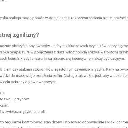
mii.
ybka reakcja mogą pomóc w ograniczeniu rozprzestrzeniania się tej groźnej
atnej zgnilizny?
znacznie obniżyć plony owoców. Jednym z kluczowych czynników sprzyjających
ysoka temperatura w połączeniu z dużą wilgotnością sprzyja wzrostowi grz
h letnich, kiedy te warunki są najbardziej intensywne, należy być czujnym.
ciem czy atakami szkodników są istotnym czynnikiem ryzyka. Rany na owo
owadzi do masowego porażenia roślin. Dlatego tak ważne jest, aby w sezonie
 w celu ochrony drzew owocowych.
pis
 rozwoju grzybów.
kcjom.
w zwiększa ryzyko chorób.
rto regularnie kontrolować stan drzew i stosować odpowiednie środki ochrony