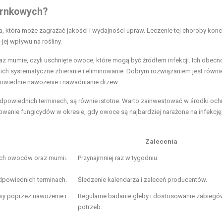
iarnkowych?
 która może zagrażać jakości i wydajności upraw. Leczenie tej choroby konc
jej wpływu na rośliny.
az mumie, czyli uschnięte owoce, które mogą być źródłem infekcji. Ich obecn
t ich systematyczne zbieranie i eliminowanie. Dobrym rozwiązaniem jest równi
powiednie nawożenie i nawadnianie drzew.
powiednich terminach, są równie istotne. Warto zainwestować w środki och
osowanie fungicydów w okresie, gdy owoce są najbardziej narażone na infekcj
Zalecenia
rych owoców oraz mumii.
Przynajmniej raz w tygodniu.
dpowiednich terminach.
Śledzenie kalendarza i zaleceń producentów.
y poprzez nawożenie i
Regularne badanie gleby i dostosowanie zabiegów
potrzeb.